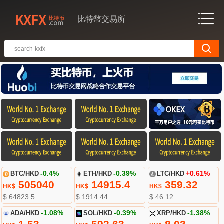
比特幣交易所
BTC/HKD
-0.4%
ETH/HKD
-0.39%
LTC/HKD
+0.61%
505040
14915.4
359.32
HK$
HK$
HK$
$ 64823.5
$ 1914.44
$ 46.12
ADA/HKD
-1.08%
SOL/HKD
-0.39%
XRP/HKD
-1.38%