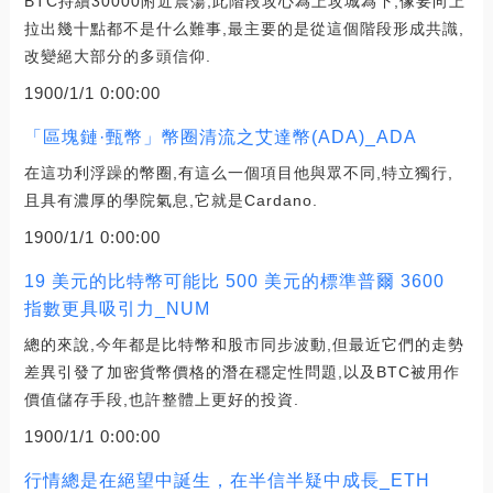
BTC持續30000附近震蕩,此階段攻心為上攻城為下,像要向上
拉出幾十點都不是什么難事,最主要的是從這個階段形成共識,
改變絕大部分的多頭信仰.
1900/1/1 0:00:00
「區塊鏈·甄幣」幣圈清流之艾達幣(ADA)_ADA
在這功利浮躁的幣圈,有這么一個項目他與眾不同,特立獨行,
且具有濃厚的學院氣息,它就是Cardano.
1900/1/1 0:00:00
19 美元的比特幣可能比 500 美元的標準普爾 3600
指數更具吸引力_NUM
總的來說,今年都是比特幣和股市同步波動,但最近它們的走勢
差異引發了加密貨幣價格的潛在穩定性問題,以及BTC被用作
價值儲存手段,也許整體上更好的投資.
1900/1/1 0:00:00
行情總是在絕望中誕生，在半信半疑中成長_ETH