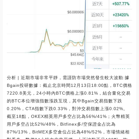
分析 | 近期市場非常平靜，需謹防市場突然發生較大波動:據
Bgain投研數據：截止北京時間12月13日18:00點，BTC價格
7220.8美元，24小時內BTC價格上漲0.81%，結合量化交易
的BTC本位增強指數漲跌互現，其中Bgain交易指數下跌
0.20%，CTA指數下跌0.33%，對沖交易指數上漲0.02%。
截至18點，OKEX精英用戶多空占比為56%/41%；火幣精英
用戶多空占比52%/48%，Bitfinex多/空保證金占比為
87%/13%，BitMEX多空倉位占比為48%/52%，市場情緒相