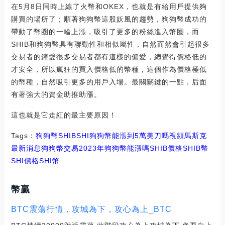
在5月8日同時上線了火幣和OKEX，也就是有給用戶提供夠
購買的場所了；順著狗狗幣這股妖風的趨勢，狗狗幣成功的
帶動了幣圈的一輪上漲，吸引了更多的粉絲進入幣圈，而
SHIB和狗狗幣具有聯動性和相似屬性，自然而然會引起很多
交易者的鐘愛很多交易者都有這樣的偏愛，總覺得價格低的
才安全，所以瘋狂的買入價格低的幣種，這個作為價格極低
的幣種，自然吸引更多的用戶入場。最關關鍵的一點，后面
有著強大的資金助推助漲。
這也就是它走紅的最主要原因！
Tags：
狗狗幣
SHIB
SHI狗狗幣能漲到5萬美刀嗎視頻
馬斯克
最新消息狗狗幣交易
2023年狗狗幣能漲嗎SHIB價格
SHIB幣
SHI價格
SHI幣
幣贏
BTC震蕩行情，攻城為下，攻心為上_BTC