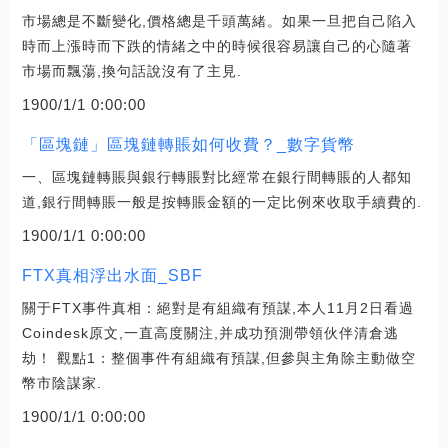
市場總是不斷變化,價格總是千頭萬緒。如果一旦把自己陷入
時而上漲時而下跌的情緒之中的時候很容易讓自己的心隨著
市場而飄蕩,換句話說沒有了主見.
1900/1/1 0:00:00
「區塊鏈」區塊鏈轉賬如何收費？_數字貨幣
一、區塊鏈轉賬與銀行轉賬對比經常在銀行間轉賬的人都知
道,銀行間轉賬一般是按轉賬金額的一定比例來收取手續費的.
1900/1/1 0:00:00
FTX真相浮出水面_SBF
關于FTX事件真相：絕對是有組織有預謀,本人11月2日看過
Coindesk原文,一直高度關注,并成功預測帶領伙伴清倉逃
劫！ 觀點1：整個事件有組織有預謀,但參與主角除主動做空
幣市陰謀家.
1900/1/1 0:00:00