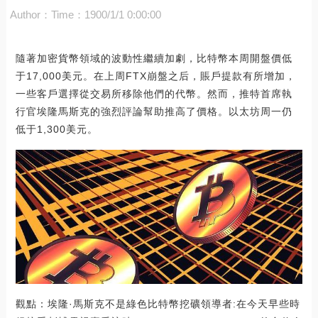
Author：
Time：1900/1/1 0:00:00
隨著加密貨幣領域的波動性繼續加劇，比特幣本周開盤價低
于17,000美元。在上周FTX崩盤之后，賬戶提款有所增加，
一些客戶選擇從交易所移除他們的代幣。然而，推特首席執
行官埃隆馬斯克的強烈評論幫助推高了價格。以太坊周一仍
低于1,300美元。
觀點：埃隆·馬斯克不是綠色比特幣挖礦領導者:在今天早些時