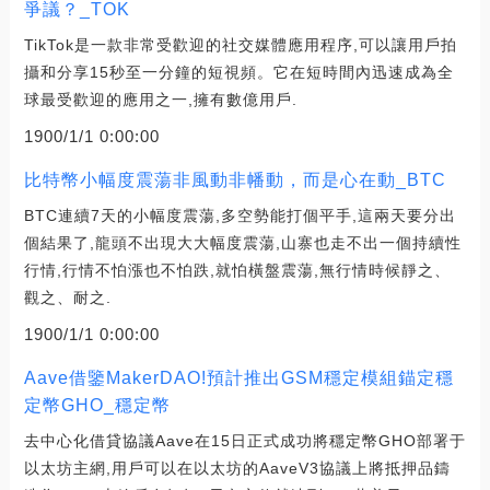
爭議？_TOK
TikTok是一款非常受歡迎的社交媒體應用程序,可以讓用戶拍
攝和分享15秒至一分鐘的短視頻。它在短時間內迅速成為全
球最受歡迎的應用之一,擁有數億用戶.
1900/1/1 0:00:00
比特幣小幅度震蕩非風動非幡動，而是心在動_BTC
BTC連續7天的小幅度震蕩,多空勢能打個平手,這兩天要分出
個結果了,龍頭不出現大大幅度震蕩,山寨也走不出一個持續性
行情,行情不怕漲也不怕跌,就怕橫盤震蕩,無行情時候靜之、
觀之、耐之.
1900/1/1 0:00:00
Aave借鑒MakerDAO!預計推出GSM穩定模組錨定穩
定幣GHO_穩定幣
去中心化借貸協議Aave在15日正式成功將穩定幣GHO部署于
以太坊主網,用戶可以在以太坊的AaveV3協議上將抵押品鑄