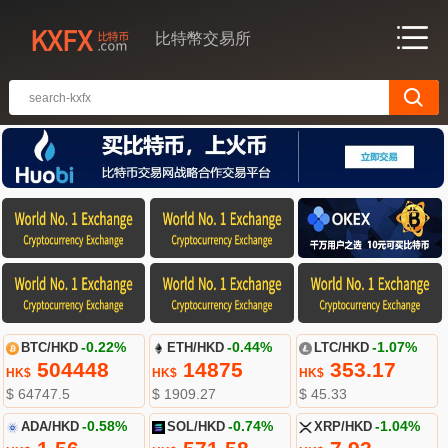
比特幣交易所
BTC/HKD
-0.22%
ETH/HKD
-0.44%
LTC/HKD
-1.07%
504448
14875
353.17
HK$
HK$
HK$
$ 64747.5
$ 1909.27
$ 45.33
ADA/HKD
-0.58%
SOL/HKD
-0.74%
XRP/HKD
-1.04%