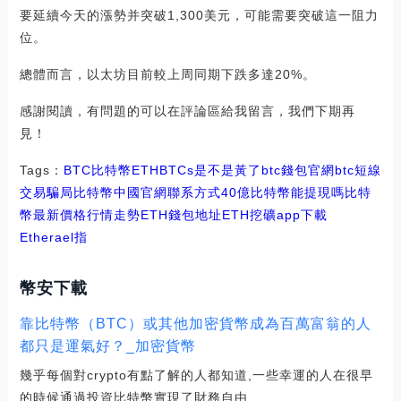
要延續今天的漲勢并突破1,300美元，可能需要突破這一阻力
位。
總體而言，以太坊目前較上周同期下跌多達20%。
感謝閱讀，有問題的可以在評論區給我留言，我們下期再
見！
Tags：
BTC
比特幣
ETHBTCs是不是黃了
btc錢包官網
btc短線
交易騙局比特幣中國官網聯系方式
40億比特幣能提現嗎
比特
幣最新價格行情走勢ETH錢包地址
ETH挖礦app下載
Etherael指
幣安下載
靠比特幣（BTC）或其他加密貨幣成為百萬富翁的人
都只是運氣好？_加密貨幣
幾乎每個對crypto有點了解的人都知道,一些幸運的人在很早
的時候通過投資比特幣實現了財務自由.