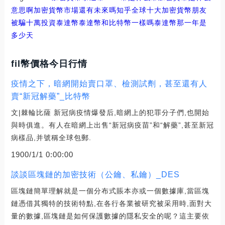
意思啊
加密貨幣市場還有未來嗎知乎
全球十大加密貨幣朋友
被騙十萬投資泰達幣
泰達幣和比特幣一樣嗎
泰達幣那一年是
多少天
fil幣價格今日行情
疫情之下，暗網開始賣口罩、檢測試劑，甚至還有人
賣“新冠解藥”_比特幣
文|棘輪比薩 新冠病疫情爆發后,暗網上的犯罪分子們,也開始
與時俱進。有人在暗網上出售“新冠病疫苗”和“解藥”,甚至新冠
病樣品,并號稱全球包郵.
1900/1/1 0:00:00
談談區塊鏈的加密技術（公鑰、私鑰）_DES
區塊鏈簡單理解就是一個分布式賬本亦或一個數據庫,當區塊
鏈憑借其獨特的技術特點,在各行各業被研究被采用時,面對大
量的數據,區塊鏈是如何保護數據的隱私安全的呢？這主要依