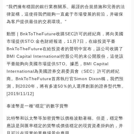
“我們擁有穩固的銀行業務關系、嚴謹的合規措施和完善的法
律架構，這使得我們能夠一直處于市場發展的前沿，并確保
為客戶提供最佳的交易環境。”
動態 | BnkToTheFuture收購SEC許可的經紀商，將向美國
市場提供STO:金色財經報道，11月7日，在線投資平臺
BnkToTheFuture在給投資者的聲明中宣布，該公司收購了
BMI Capital International控股公司的未公開股份，這使該
平臺能夠向美國市場提供STO。據悉，BMI Capital
International為美國證券交易委員會（SEC）許可的經紀
商。BnkToTheFuture首席執行官Simon Dixon稱，我們預
測，到2020年，將有多達50％的人選擇創新的證券型代幣。
[2019/11/12]
泰達幣是一種“穩定”的數字貨幣
比特幣和以太幣等加密貨幣以價格波動著稱。但是，穩定幣
應該是與匯率穩定的貨幣或價值穩定的現貨資產掛鉤的，并
且可以在現實的業務場景中應用。