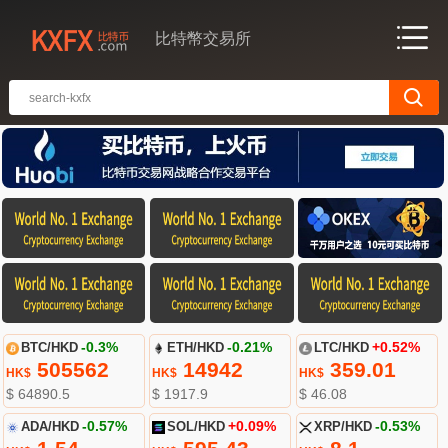
比特幣交易所
BTC/HKD
-0.3%
ETH/HKD
-0.21%
LTC/HKD
+0.52%
505562
14942
359.01
HK$
HK$
HK$
$ 64890.5
$ 1917.9
$ 46.08
ADA/HKD
-0.57%
SOL/HKD
+0.09%
XRP/HKD
-0.53%