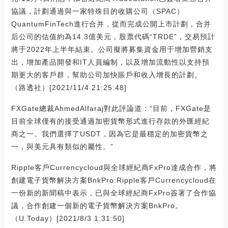
協議，計劃通過與一家特殊目的收購公司（SPAC）
QuantumFinTech進行合并，從而完成公開上市計劃，合并
后公司的估值約為14.3億美元，股票代碼“TRDE”，交易預計
將于2022年上半年結束。公司擬將募集資金用于增加營銷支
出，增加產品開發和IT人員編制，以及增加流動性以支持預
期更大的客戶群，幫助公司加快賬戶和收入增長的計劃。
（路透社）[2021/11/4 21:25:48]
FXGate總裁AhmedAlfaraj對此評論道：“目前，FXGate是
目前全球僅有的接受通過加密貨幣形式進行存款的外匯經紀
商之一。我們選擇了USDT，因為它是最穩定的加密貨幣之
一，與美元具有類似的屬性。”
Ripple客戶Currencycloud與全球經紀商FxPro達成合作，將
創建電子貨幣解決方案BnkPro:Ripple客戶Currencycloud在
一份新的新聞稿中表示，已與全球經紀商FxPro簽署了合作協
議，合作創建一個新的電子貨幣解決方案BnkPro。
（U.Today）[2021/8/3 1:31:50]