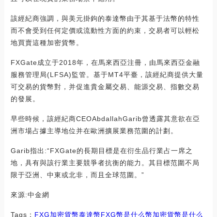
該經紀商強調，與美元掛鉤的泰達幣由于其基于法幣的特性
而不會受到任何定價或流動性方面的約束，交易者可以輕松
地買賣這種加密貨幣。
FXGate成立于2018年，在馬來西亞注冊，由馬來西亞金融
服務管理局(LFSA)監管。基于MT4平臺，該經紀商提供大量
可交易的貨幣對，并促進貴金屬交易、能源交易、指數交易
的發展。
早些時候，該經紀商CEOAbdallahGarib曾透露其意欲在亞
洲市場占據主導地位并在歐洲擴展業務范圍的計劃。
Garib指出:“FXGate的長期目標是在衍生品行業占一席之
地，具有與該行業主要競爭者抗衡的能力。其目標范圍不局
限于亞洲、中東或北非，而且全球范圍。”
來源:中金網
Tags：
FXG
加密貨幣
泰達幣
FXG幣是什么幣加密貨幣是什么