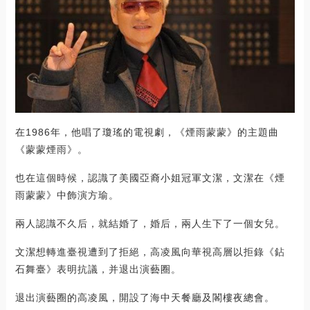
在1986年，他唱了瓊瑤的電視劇，《煙雨蒙蒙》的主題曲
《蒙蒙煙雨》。
也在這個時候，認識了美國亞裔小姐冠軍文潔，文潔在《煙
雨蒙蒙》中飾演方瑜。
兩人認識不久后，就結婚了，婚后，兩人生下了一個女兒。
文潔想轉進臺視遭到了拒絕，高凌風向華視高層以拒錄《鉆
石舞臺》表明抗議，并退出演藝圈。
退出演藝圈的高凌風，開設了海中天餐廳及閣樓夜總會。