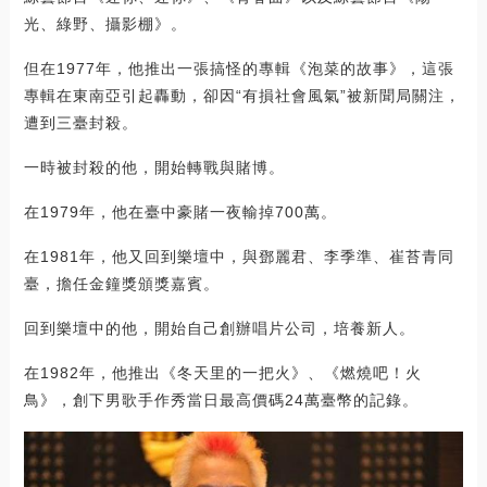
光、綠野、攝影棚》。
但在1977年，他推出一張搞怪的專輯《泡菜的故事》，這張
專輯在東南亞引起轟動，卻因“有損社會風氣”被新聞局關注，
遭到三臺封殺。
一時被封殺的他，開始轉戰與賭博。
在1979年，他在臺中豪賭一夜輸掉700萬。
在1981年，他又回到樂壇中，與鄧麗君、李季準、崔苔青同
臺，擔任金鐘獎頒獎嘉賓。
回到樂壇中的他，開始自己創辦唱片公司，培養新人。
在1982年，他推出《冬天里的一把火》、《燃燒吧！火
鳥》，創下男歌手作秀當日最高價碼24萬臺幣的記錄。