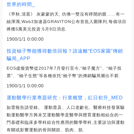
世界的時間_
《早秋,清晨》 灰蒙蒙的天, 仿佛一雙沒有睜開的眼……有一
絲渾濁,Web3加速器GRAVITON公布首批入圍隊列,每個項目
將獲5萬美元投資:5月9日消息.
1900/1/1 0:00:00
投資柚子幣能獲得數倍回報？請遠離“EOS家園”傳銷
騙局_APP
EOS虛擬貨幣從2017年7月發行至今,“柚子魔方”、“柚子投
票”、“柚子生態”等各種依托“柚子幣”的傳銷騙局層出不窮.
1900/1/1 0:00:00
運動醫學行業專題研究：行業概覽，紅日初升_MED
如需報告請登錄。 運動普及、人口老齡化、醫療科技發展驅
動運動醫學方興未艾運動醫學是醫學與體育運動相結合的一
門基礎和臨床多學科綜合性應用的醫學學科,主要診治與運動
有關或影響運動的骨與關節、肌肉、肌.