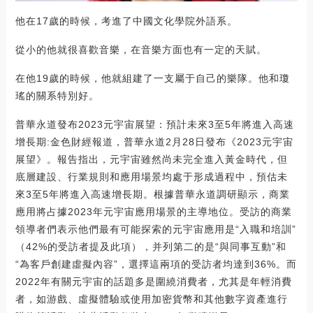
他在17歲的時候，考進了中國文化學院外語系。
從小的他就很喜歡音樂，在音樂方面也有一定的天賦。
在他19歲的時候，他就組建了一支屬于自己的樂隊。他和瓊
瑤的關系特別好。
普華永道發布2023元宇宙展望：預計未來3至5年將進入高速
增長期:金色財經報道，普華永道2月28日發布《2023元宇宙
展望》。報告指出，元宇宙雖然尚未完全進入黃金時代，但
底層建設、行業規則和應用場景均處于形成過程中，預估未
來3至5年將進入高速增長期。根據普華永道調研顯示，商業
應用將占據2023年元宇宙應用場景的主導地位。受訪的商業
領導者們表示他們最有可能探索的元宇宙應用是“入職和培訓”
（42%的受訪者提及此項），并列第二的是“與同事互動”和
“為客戶創建虛擬內容”，選擇這兩項的受訪者均達到36%。而
2022年有關元宇宙的話題多是圍繞消費者，尤其是年輕消費
者，如游戲、虛擬體驗或使用加密貨幣和其他數字資產進行