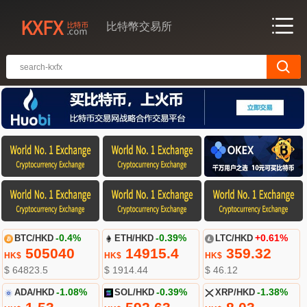
比特幣交易所
BTC/HKD
-0.4%
ETH/HKD
-0.39%
LTC/HKD
+0.61%
505040
14915.4
359.32
HK$
HK$
HK$
$ 64823.5
$ 1914.44
$ 46.12
ADA/HKD
-1.08%
SOL/HKD
-0.39%
XRP/HKD
-1.38%