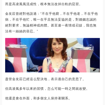
而是高凌風風流成性，根本無法改掉出軌的惡習。
金友莊曾經對他說過：“不在乎他窮，不在乎他老，不在乎他
病，不在乎他忙，唯一在乎且無法妥協的是，對婚姻忠誠的
絕對要求，無論精神或肉體。甚至連一夜情或召妓，我也無
法有一絲絲的容忍。”
盡管金友莊已經這么堅決地，表示過自己的意思了。
但高凌風多年以來的習慣，怎么可能一時之間就改變。
他還是會在外面，和多個女人保持著關系。