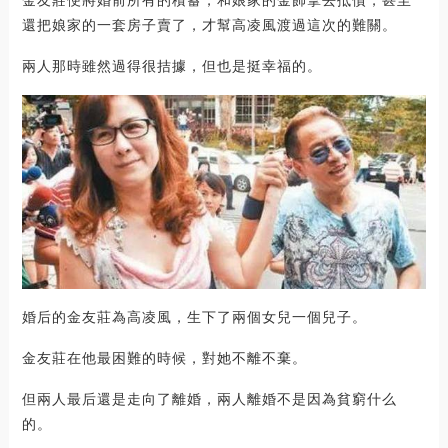
金友莊便將婚前所有的積蓄，和娘家的金飾拿去抵債，甚至
還把娘家的一套房子賣了，才幫高凌風渡過這次的難關。
兩人那時雖然過得很拮據，但也是挺幸福的。
婚后的金友莊為高凌風，生下了兩個女兒一個兒子。
金友莊在他最困難的時候，對她不離不棄。
但兩人最后還是走向了離婚，兩人離婚不是因為貧窮什么
的。