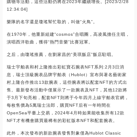
購物等活動，這些活動仍將在2023年繼續增長。[2023/2/28
12:34:04]
樂隊的名字還是瓊瑤幫忙取的，叫做“火鳥”。
在1970年，他重新組建“cosmos”合唱團，高凌風擔任主唱，
演唱西洋歌曲，獲得“熱門音樂”比賽冠軍。
之后，由瓊瑤推薦，在劉家昌的“美琪飯店”飯店駐唱。
瑞士宇舶表和村上隆推出彩虹寶石腕表NFT系列:2月3日消
息，瑞士頂級腕表品牌宇舶表（Hublot）宣布與著名藝術家
村上隆合作推出13款腕表，這些腕表將以配套NFT的方式出
售。最新發布活動中僅展示了一款腕表及NFT，其他12款將
于3月下旬亮相，配套NFT則將于今年四月上線宇舶表官網，
每枚售價為5萬瑞士法郎，購買NFT后有一年時間在
OpenSea平臺上交易，2024年4月時如果能收集所有12款
NFT才有機會購買最稀有的彩虹版本NFT和配套腕表。
此外，本次發布的新款腕表發售對象僅為Hublot Classic