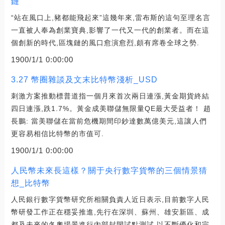
鏈
“站在風口上,豬都能飛起來”這幾年來,雷布斯的這句至理名言
一直被人奉為創業寶典,影響了一代又一代的創業者。而在這
個創新的時代,區塊鏈的風口愈演愈烈,頗有席卷全球之勢.
1900/1/1 0:00:00
3.27 幣圈雜談及文末比特幣淺析_USD
刺激方案推動標普道指一個月來首次兩日連漲,黃金期貨終結
四日連漲,跌1.7%。黃金成美聯儲無限量QE最大受益者！ 趙
長鵬: 當美聯儲在當前危機期間印鈔達數萬億美元,這讓人們
更容易相信比特幣的市值可.
1900/1/1 0:00:00
人民幣未來長這樣？關于央行數字貨幣的三個情景猜
想_比特幣
人民銀行數字貨幣研究所相關負責人近日表示,目前數字人民
幣研發工作正在穩妥推進,先行在深圳、蘇州、雄安新區、成
都及未來的冬奧場景進行內部封閉試點測試,以不斷優化和完