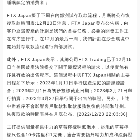
睡眠鎮定的消費者；
FTX Japan擬于下周在內部測試存取款流程，月底將公布恢
復取款時間表:12月23日消息，FTX Japan發布公告稱，向
客戶返還資產的計劃是我們的首要任務，必要的開發工作正
在有序進行中。在12月的最后一周，我們計劃在沙盒環境中
開始對存取款流程進行內部測試。
此外，FTX Japan表示，其總公司FTX Trading已于12月15
日向美國破產法院提交了關于競標過程的請求，以便實施有
序且有效的出售程序。這個過程中與FTX Japan相關的主要
日程如下所示：2023年1月11日舉行破產法庭的請愿聽證
會；2023年2月1日為初步投標截止日期；2023年3月21日舉
行拍賣；2023年3月27日舉行關于出售的聽證。另外，上述
申辦程序不會影響客戶取款和取款服務恢復的時間和計劃。
恢復取款的時間表將在月底公布。[2022/12/23 22:03:36]
主打提供能量和集中力的草莓檸檬味氣泡水，起泡的草莓檸
檬只包含10卡路里和1克糖，適合需要額外精力加成和緩解壓