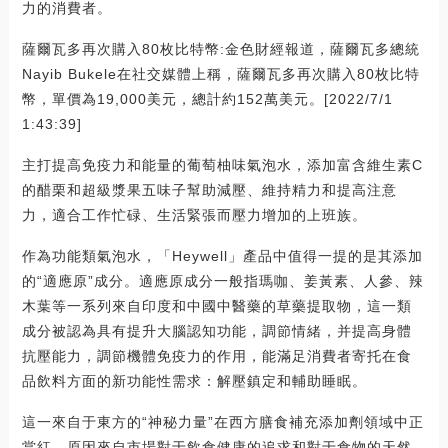
力的消費者。
薩爾瓦多再次購入80枚比特幣:金色財經報道，薩爾瓦多總統
Nayib Bukele在社交媒體上稱，薩爾瓦多再次購入80枚比特
幣，單價為19,000美元，總計約152萬美元。[2022/7/1
1:43:39]
主打提高免疫力和能量的葡萄柚味氣泡水，添加富含維生素C
的醋栗和超級漿果五味子幫助減壓、維持精力和提高注意
力，適合工作忙碌、生活緊張而壓力增加的上班族。
作為功能類氣泡水，「Heywell」產品中值得一提的是其添加
的“適應原”成分。適應原成分一般指瑪咖、姜黃素、人參、辣
木葉等一系列來自印度和中國中醫藥的草藥提取物，這一類
成分被認為具有提升大腦認知功能，調節情緒，并提高身體
抗壓能力，調節機體免疫力的作用，能滿足消費者寄托在食
品飲料方面的新功能性需求：解壓鎮定和輔助睡眠。
這一來自于東方的“神秘力量”在西方膳食補充添加劑領域中正
當紅，原因來自市場對于飲食健康的追求和對于食物的天然