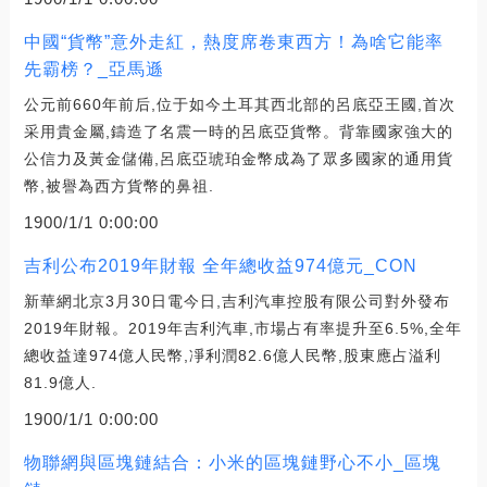
中國“貨幣”意外走紅，熱度席卷東西方！為啥它能率
先霸榜？_亞馬遜
公元前660年前后,位于如今土耳其西北部的呂底亞王國,首次
采用貴金屬,鑄造了名震一時的呂底亞貨幣。背靠國家強大的
公信力及黃金儲備,呂底亞琥珀金幣成為了眾多國家的通用貨
幣,被譽為西方貨幣的鼻祖.
1900/1/1 0:00:00
吉利公布2019年財報 全年總收益974億元_CON
新華網北京3月30日電今日,吉利汽車控股有限公司對外發布
2019年財報。2019年吉利汽車,市場占有率提升至6.5%,全年
總收益達974億人民幣,凈利潤82.6億人民幣,股東應占溢利
81.9億人.
1900/1/1 0:00:00
物聯網與區塊鏈結合：小米的區塊鏈野心不小_區塊