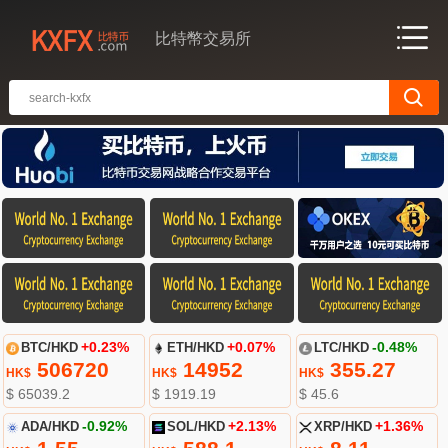
比特幣交易所
BTC/HKD
+0.23%
ETH/HKD
+0.07%
LTC/HKD
-0.48%
506720
14952
355.27
HK$
HK$
HK$
$ 65039.2
$ 1919.19
$ 45.6
ADA/HKD
-0.92%
SOL/HKD
+2.13%
XRP/HKD
+1.36%