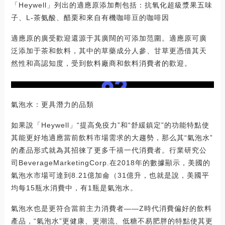
「Heywell」列出的適應原添加劑包括：抗氧化超級漿果五味
子、L-茶氨酸、醋栗和來自有機咖啡豆的咖啡因
適應原的廣受歡迎還源于其廣闊的可添加范圍。適應原可廣
泛添加于茶和飲料，其中的草藥成分人參、甘草更憑借其天
然性和高認知度，受到飲料廠商和飲料消費者的歡迎。
氣泡水：更具潛力的品類
如果說「Heywell」“提高免疫力”和“舒緩鎮定”的功能特點使
其能更好地適應當前飲料市場需求的大趨勢，那么其“氣泡水”
的產品形式就為其招徠了更多千禧一代消費者。行業研究公
司BeverageMarketingCorp.在2018年的數據顯示，美國的
氣泡水市場可達到8.21億加侖（31億升，也就是說，美國平
均每15瓶水消費中，有1瓶是氣泡水。
氣泡水也是更符合當前主力消費者——Z時代消費偏好的飲料
產品，“氣泡水”更健康、更潮流、低糖不易肥胖的特點使其更