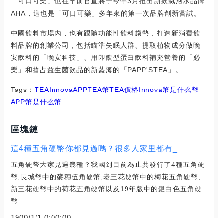
「可口可樂」也在早前官宣將于今年3月推出新款氣泡水品牌
AHA，這也是「可口可樂」多年來的第一次品牌創新嘗試。
中國飲料市場內，也有跟隨功能性飲料趨勢，打造新消費飲
料品牌的創業公司，包括瞄準失眠人群、提取植物成分做晚
安飲料的「晚安科技」、用即飲型蛋白飲料補充營養的「必
樂」和搶占益生菌飲品的新藍海的「PAPP'STEA」。
Tags：
TEA
Innova
APPTEA幣
TEA價格
Innova幣是什么幣
APP幣是什么幣
區塊鏈
這4種五角硬幣你都見過嗎？很多人家里都有_
五角硬幣大家見過幾種？我國到目前為止共發行了4種五角硬
幣,長城幣中的麥穗伍角硬幣,老三花硬幣中的梅花五角硬幣,
新三花硬幣中的荷花五角硬幣以及19年版中的銀白色五角硬
幣.
1900/1/1 0:00:00