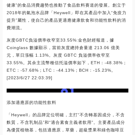
健康”的食品消費趨勢也推動了食品飲料賽道的發展。創立于
2018年的氣泡水品牌「Heywell」即在其產品中加入“免疫力
提升”屬性，使自己的產品更適應健康飲食和功能性飲料的消
費潮流。
灰度GBTC負溢價率收窄至33.55%:金色財經報道，據
Coinglass 數據顯示，當前灰度總持倉量達 213.06 億美
元，單日漲幅 1.13%。灰度 GBTC 負溢價率收窄至
33.55%。其余主流幣種信托溢價率如下，ETH：-48.38%；
ETC：-57.68%；LTC：-44.13%；BCH：-15.23%。
[2023/6/27 22:03:39]
添加適應原的功能性飲料
「Heywell」的品牌定位明確，主打“不含轉基因成分，不含
麩質，不含乳制品”和“適合素食主義者飲用”。主要產品成分
為優質植物基，包括適應原，草藥，超級漿果和綠色咖啡豆