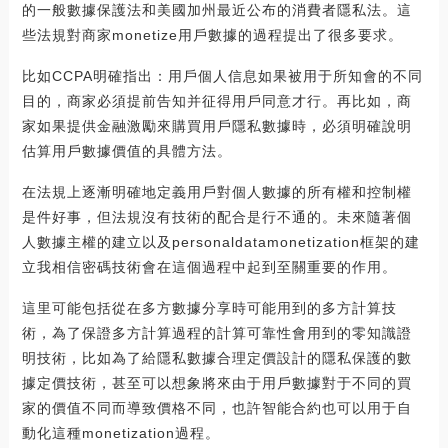
的一般數據保護法和美國加州最近公布的消費者隱私法。這
些法規對商家monetize用戶數據的過程提出了很多要求。
比如CCPA明確指出：用戶個人信息如果被用于所知會的不同
目的，商家必須提前告知并征得用戶同意才行。再比如，商
家如果提供金融激勵來購買用戶隱私數據時，必須明確說明
估算用戶數據價值的具體方法。
在法規上逐漸明確地定義用戶對個人數據的所有權和控制權
是件好事，但法規沒有技術的配合是行不通的。未來隨著個
人數據主權的建立以及personaldatamonetization框架的建
立我相信密碼技術會在這個過程中起到至關重要的作用。
這里可能包括從在多方數據分享時可能用到的多方計算技
術，為了保證多方計算過程的計算可靠性會用到的零知識證
明技術，比如為了給隱私數據合理定價設計的隱私保護的數
據定價技術，甚至可以想象將來由于用戶數據對于不同的買
家的價值不同而導致價格不同，也許智能合約也可以用于自
動化這種monetization過程。