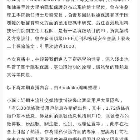
和佛羅里達大學的隱私保護分布式系統博士學位。曾在洛桑
理工學院擔任博士后研究員，負責基因組數據保護和基于區
塊鏈的數據貨幣化方面的應用密碼學研究。后任香港應用科
技研究院副主任工程師，是若干區塊鏈項目的PI，負責架構
及方案設計。曾在多個頂級IEEE期刊和密碼安全會議上發表
二十幾篇論文，引用次數過1000。
本次直播中，林煌帶我們進入了密碼學的世界，深入淺出地
科普了關于隱私保護，零知識證明的原理，隱私幣的種類差
異等等問題。
以下為本期直播內容，由Blocklike編輯整理：
小琬：近期主流社交媒體微博被爆出泄露用戶大量隱私，
「有5.38億條微博用戶信息在暗網出售，其中，1.72億條有
賬戶基本信息。涉及到的賬號信息包括用戶ID、賬號發布的
微博數、粉絲數、關注數、性別、地理位置等」，此事在社
會上引起了熱議。作為隱私保護方面的專家，您認為目前社
會中存在的隱私泄露事件都是由哪些原因引起的？隱私泄露