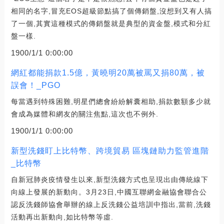
相同的名字,冒充EOS超級節點搞了個傳銷盤,沒想到又有人搞
了一個,其實這種模式的傳銷盤就是典型的資金盤,模式和分紅
盤一樣.
1900/1/1 0:00:00
網紅都能捐款1.5億，黃曉明20萬被罵又捐80萬，被
誤會！_PGO
每當遇到特殊困難,明星們總會紛紛解囊相助,捐款數額多少就
會成為媒體和網友的關注焦點,這次也不例外.
1900/1/1 0:00:00
新型洗錢盯上比特幣、跨境貿易 區塊鏈助力監管進階
_比特幣
自新冠肺炎疫情發生以來,新型洗錢方式也呈現出由傳統線下
向線上發展的新動向。3月23日,中國互聯網金融協會聯合公
認反洗錢師協會舉辦的線上反洗錢公益培訓中指出,當前,洗錢
活動再出新動向,如比特幣等虛.