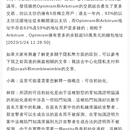
議等。發現雖然Optimism和Arbitrum的交易組合產生了更多
交易，但以太坊仍擁有5倍獨立用戶；過去一年內，93%的以
太坊活躍地址從未離開過以太坊，而Optimism和Arbitrum地
址中存在63%及59%的地址用戶是多鏈的；相較于
Arbitrum，Optimism擁有更多的余額超50萬美元的錢包地址
[2023/1/24 11:28:50]
如果大家有興趣了解更多關于隱私幣方面的區別，可以參考
下我之前寫過的兩篇相關的文章：雜談去中心化隱私支付和
介紹zcash和mimblewimble的文章。
小琬：這里可能還需要您解釋一個概念：可信初始化。
林煌：所謂的可信初始化是由于這種類型的零知識證明協議
的初始化過程中涉及一些陷門知識，這種陷門知識好比數字
簽名方案中的私鑰。在簽名方案中你的私鑰泄漏給攻擊者，
那攻擊者可以生成合法的簽名而不被探測。在零知識證明方
案中這種陷門知識泄漏則允許攻擊者生成合法的證明而不被
探測。由于在實際中需要一個entity負責初始化過程，這種陷