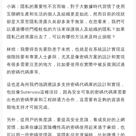
小琬：隱私的重要性不言而喻，對于大數據時代習慣了使用
互聯網生產和生活的個人及組織更是如此，然而目前的現狀
卻是大眾苦隱私泄露久矣卻多束手無策，在您看來，我們可
以通過哪些門檻較低的方法來保護個人及組織的隱私？如果
隱私已經泄露出去了，可以有哪些方法來及時止損呢？
林煌：我覺得首先要防患于未然，也就是在系統設計實現這
個階段要有專業人士參與，尤其是像密碼方案的設計和實現
有很多需要注意的地方，比如要使用在實際中被反復測試過
的密碼代碼庫等。
這也是為何我們強調應該多支持密碼代碼庫的設計和實現，
包括像Suterusu這種項目，因為安全可靠的密碼代碼庫需要
出色的密碼學家和工程師通力合作，這需要有足夠的資源長
期地支持才可能完成。
另外，從用戶的角度講，要提高安全意識，養成良好的上網
習慣，如果你嫌設置隨機性高的密碼使用起來過于麻煩，也
可以用一些密碼管理器。當隱私信息泄漏時，比如微博上的