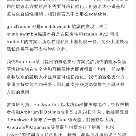
用的環簽名方案雖然不需要可信初始化，但簽名大小還是和
匿名集合線性相關，相對而言又不是那么scalable。
grin和beam都是mimblewimble協議的實現，由于
mimblewimble協議本身是在匿名性和scalability之間找
tradeoff的方案，所以在隱私性上相對弱一些。另外上述幾種
隱私幣幾乎都不支持智能合約。
我們Suterusu項目提出的匿名支付方案允許我們的隱私保護
區塊鏈協議在安全性和可擴展性之間獲得最佳均衡，即幾乎
常數級別的證明大小且無需可信初始化。我們的匿名支付方
案還支持智能合約平臺，因此能支持些更為復雜的金融科技
方面的應用。
數據研究員J.Hackworth：以太坊仍占據主導地位，空投投機
者推動Arbitrum和Optimism增長:1月24日消息，數據研究員
J.Hackworth發布了一個Dune儀表盤，對推動以太坊、
Arbitrum和Optimism等發展的指標進行了解析，包括
Layer2整體與以太坊的對比、錢包、參與度及推動增長的協