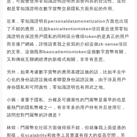
息，可能會使用零知識證明證明所加密內容的合法性。這些
都是零知識證明在數字貨幣交易隱私方面所起的作用。
近來，零知識證明在personaldatamonetization方面也出現
了不錯的應用，比如basicattentiontoken項目最近使用零知
識證明在保證用戶隱私的同時區分獲得token的是真正的用戶
而非僵尸網絡，詳情請查我之前寫的介紹這個zk-sense項目
的文章。這個既和basicattentiontoken這個數字貨幣有關，
又和傳統互聯網經濟的新模式相關，非常有意思。
另外，如果考慮數字貨幣的應用基礎設施的話，比如半去中
心化的身份認證設施或者聯盟身份認證設施，由于涉及用戶
身份隱私和可問責性，零知識證明也有用武之地。
小琬：著重于隱私、分權及可擴展性的門羅幣是最早的也是
最熱門的隱私幣種之一，有非常多的用戶持有并且使用它，
請問您對門羅幣的評價是？
林煌：門羅幣在社區方面做得很不錯，但就像我上面提過的
那樣，在scalability和效率上其實還有很大的提高空間，另