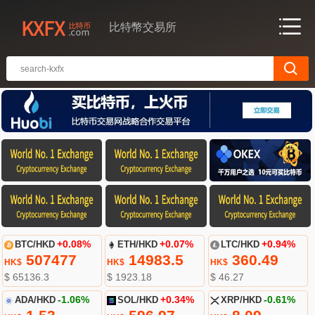
比特幣交易所
BTC/HKD
+0.08%
ETH/HKD
+0.07%
LTC/HKD
+0.94%
507477
14983.5
360.49
HK$
HK$
HK$
$ 65136.3
$ 1923.18
$ 46.27
ADA/HKD
-1.06%
SOL/HKD
+0.34%
XRP/HKD
-0.61%