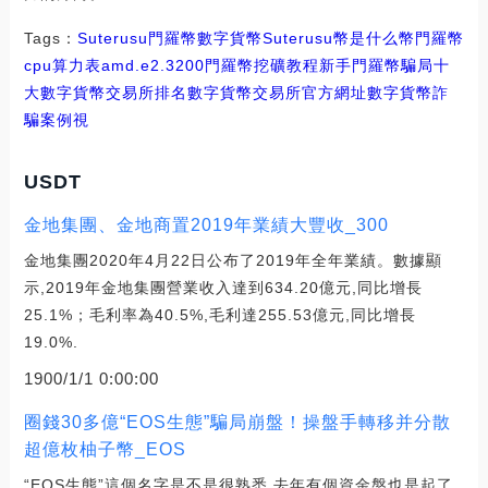
Tags：
Suterusu
門羅幣
數字貨幣
Suterusu幣是什么幣門羅幣
cpu算力表amd.e2.3200
門羅幣挖礦教程新手
門羅幣騙局十
大數字貨幣交易所排名
數字貨幣交易所官方網址
數字貨幣詐
騙案例視
USDT
金地集團、金地商置2019年業績大豐收_300
金地集團2020年4月22日公布了2019年全年業績。數據顯
示,2019年金地集團營業收入達到634.20億元,同比增長
25.1%；毛利率為40.5%,毛利達255.53億元,同比增長
19.0%.
1900/1/1 0:00:00
圈錢30多億“EOS生態”騙局崩盤！操盤手轉移并分散
超億枚柚子幣_EOS
“EOS生態”這個名字是不是很熟悉,去年有個資金盤也是起了