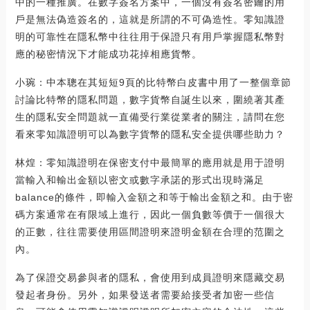
中的一種推廣。在數字簽名方案中，一個沒有簽名密鑰的用
戶是無法偽造簽名的，這就是所謂的不可偽造性。零知識證
明的可靠性在隱私幣中往往用于保證只有用戶掌握隱私幣對
應的秘密情況下才能成功花掉相應貨幣。
小琬：中本聰在其短短9頁的比特幣白皮書中用了一整個章節
討論比特幣的隱私問題，數字貨幣自誕生以來，圍繞著其產
生的隱私安全問題就一直備受行業從業者的關注，請問在您
看來零知識證明可以為數字貨幣的隱私安全提供哪些助力？
林煌：零知識證明在保密支付中最簡單的應用就是用于證明
當輸入和輸出金額以密文或數字承諾的形式出現時滿足
balance的條件，即輸入金額之和等于輸出金額之和。由于密
碼方案通常在有限域上進行，因此一個負數等價于一個很大
的正數，往往需要使用區間證明來證明金額在合理的范圍之
內。
為了保證交易參與者的隱私，會使用到成員證明來隱藏交易
發起者身份。另外，如果發送者需要給接受者加密一些信