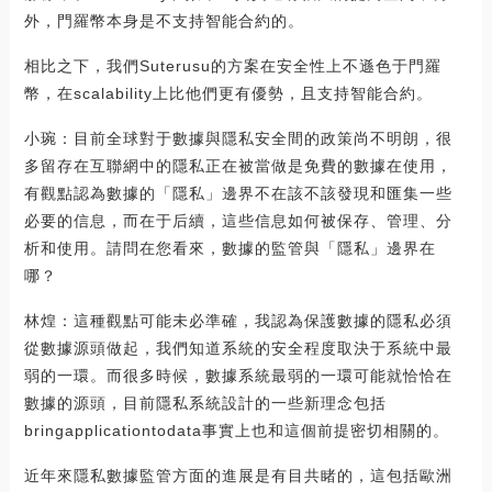
外，門羅幣本身是不支持智能合約的。
相比之下，我們Suterusu的方案在安全性上不遜色于門羅
幣，在scalability上比他們更有優勢，且支持智能合約。
小琬：目前全球對于數據與隱私安全間的政策尚不明朗，很
多留存在互聯網中的隱私正在被當做是免費的數據在使用，
有觀點認為數據的「隱私」邊界不在該不該發現和匯集一些
必要的信息，而在于后續，這些信息如何被保存、管理、分
析和使用。請問在您看來，數據的監管與「隱私」邊界在
哪？
林煌：這種觀點可能未必準確，我認為保護數據的隱私必須
從數據源頭做起，我們知道系統的安全程度取決于系統中最
弱的一環。而很多時候，數據系統最弱的一環可能就恰恰在
數據的源頭，目前隱私系統設計的一些新理念包括
bringapplicationtodata事實上也和這個前提密切相關的。
近年來隱私數據監管方面的進展是有目共睹的，這包括歐洲