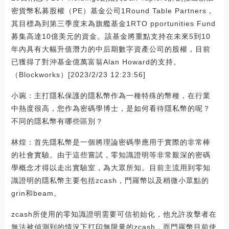
密貨幣私募股權（PE）基金公司1Round Table Partners，
其目標為到第三季度末為旗艦基金1RTO pportunities Fund
募集高達10億美元的資金。該基金將重點支持在未來5到10
年內具有大幅升值潛力的中后期數字資產公司的股權，目前
已獲得了對沖基金億萬富翁Alan Howard的支持。
（Blockworks）[2023/2/23 12:23:56]
小琬：主打隱私保護的隱私幣作為一種特殊的幣種，在行業
中熱度很高，您作為密碼學博士，是如何看待隱私幣的呢？
不同的隱私幣有哪些區別？
林煌：首先隱私幣是一個將理論密碼學應用于實際的非常棒
的社會實驗。由于這些嘗試，零知識證明等非常艱深的密碼
學概念才得以走出實驗室，為大眾所知。目前主流用到零知
識證明的隱私幣主要包括zcash，門羅幣以及稍微小眾點的
grin和beam。
zcash所使用的零知識證明需要可信初始化，他允許攻擊者在
無法被偵測到的情況下打印無限量的zcash，而門羅幣目前使