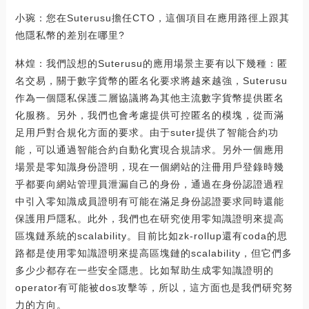
小琬：您在Suterusu擔任CTO，這個項目在應用路徑上跟其
他隱私幣的差別在哪里?
林煌：我們設想的Suterusu的應用場景主要有以下幾種：匿
名交易，關于數字貨幣的匿名化要求將越來越強，Suterusu
作為一個隱私保護二層協議將為其他主流數字貨幣提供匿名
化服務。另外，我們也會考慮提供可控匿名的模塊，從而滿
足用戶對合規化方面的要求。由于suter提供了智能合約功
能，可以通過智能合約自動化實現合規請求。另外一個應用
場景是零知識身份證明，現在一個網站的注冊用戶登錄時幾
乎都要向網站管理員泄漏自己的身份，通過在身份認證過程
中引入零知識成員證明有可能在滿足身份認證要求同時還能
保護用戶隱私。此外，我們也在研究使用零知識證明來提高
區塊鏈系統的scalability。目前比如zk-rollup還有coda的思
路都是使用零知識證明來提高區塊鏈的scalability，但它們多
多少少都存在一些安全隱患。比如幫助生成零知識證明的
operator有可能被dos攻擊等，所以，這方面也是我們研究努
力的方向。