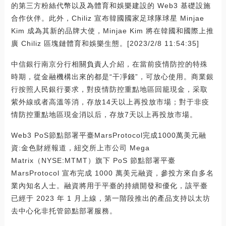
的第三方粉絲代幣以及為體育和娛樂建設的 Web3 基礎設施
合作伙伴。此外，Chiliz 宣布韓國國家足球隊球星 Minjae
Kim 成為其新的品牌大使，Minjae Kim 將在韓國和國際上推
廣 Chiliz 區塊鏈體育和娛樂生態。[2023/2/8 11:54:35]
中信銀行南京分行相關負責人介紹，在當前疫情防控的特殊
時期，從金融機構出來的都是“干凈錢”，可放心使用。商業銀
行按照人民銀行要求，對疫情防控重點地區回籠現金，采取
紫外線或者高溫等消，存放14天以上再投放市場；對于非疫
情防控重點地區現金消以后，存放7天以上再投放市場。
Web3 PoS節點部署平臺MarsProtocol完成1000萬美元融
資:金色財經報道，紐交所上市公司 Mega
Matrix（NYSE:MTMT）旗下 PoS 節點部署平臺
MarsProtocol 宣布完成 1000 萬美元融資，參投方來自多名
業內知名人士。融資將用于平臺的持續開發和優化，該平臺
已經于 2023 年 1 月上線，第一階段推出的產品支持以太坊
去中心化非托管節點部署服務。