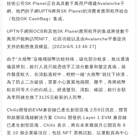
技術公司SK Planet正在為其數千萬用戶構建Avalanche子
網。他們的子網UPTN將與SK Planet的消費者應用程序組合
（包括OK CashBag）集成。
UPTN子網與OCB和其他SK Planet應用程序的集成將使數千
萬用戶能夠訪問NFT、社區功能以及由Avalanche平臺提供
支持的動態會員權益。[2023/4/5 13:46:27]
由于“火燒幣”這種殘損幣比較特殊，碳化部分較多，無法通過
儀器辨別，銀行人員只能憑借手工清分數量和鑒定真偽，操
作難度較大。在清點過程中，輕輕一碰“火燒幣”就往下掉渣，
為了防止二次破損，需要小心翼翼地揭開、攤平，再將紙幣
粘在同等大小的白紙上。經過鑒別、清點、確認，銀行全額
為李阿姨兌換了3125元嶄新的人民幣。
Chiliz開發的EVM兼容鏈已產生創世區塊:2月8日消息，體育
和娛樂區塊鏈解決方案 Chiliz 開發的 Layer 1 EVM 兼容鏈
已產生創世區塊，Chiliz 表示，將在未來幾個月公開宣布 8
至 10 個企業級項目，包括 NFT 票務試點、以運動員為中心