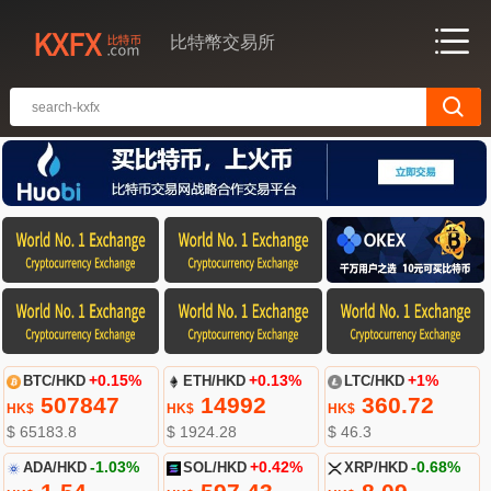
比特幣交易所
BTC/HKD
+0.15%
ETH/HKD
+0.13%
LTC/HKD
+1%
507847
14992
360.72
HK$
HK$
HK$
$ 65183.8
$ 1924.28
$ 46.3
ADA/HKD
-1.03%
SOL/HKD
+0.42%
XRP/HKD
-0.68%