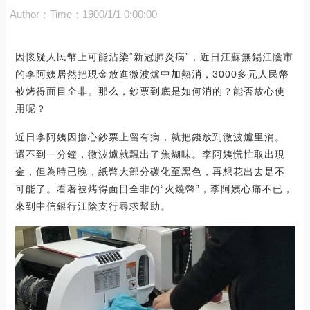
Author：
Time：1900/1/1 0:00:00
因懷疑人民幣上可能沾染“新冠肺炎病”，近日江蘇無錫江陰市
的李阿姨居然把現金放進微波爐中加熱消，3000多元人民幣
被烤得面目全非。那么，鈔票到底是如何消的？能否放心使
用呢？
近日李阿姨因擔心鈔票上留有病，就把錢放到微波爐里消。
還不到一分鐘，微波爐就飄出了焦煳味。李阿姨慌忙取出現
金，但為時已晚，紙幣大部分碳化至黑色，再想花出去是不
可能了。看著被烤得面目全非的“火燒幣”，李阿姨心痛不已，
來到中信銀行江陰支行尋求幫助。