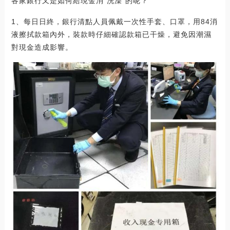
各家銀行又是如何給現金消“洗澡”的呢？
1、每日日終，銀行清點人員佩戴一次性手套、口罩，用84消
液擦拭款箱內外，裝款時仔細確認款箱已干燥，避免因潮濕
對現金造成影響。