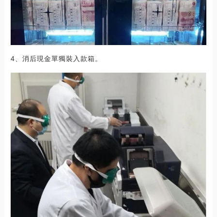
4、消后現金單獨裝入款箱。