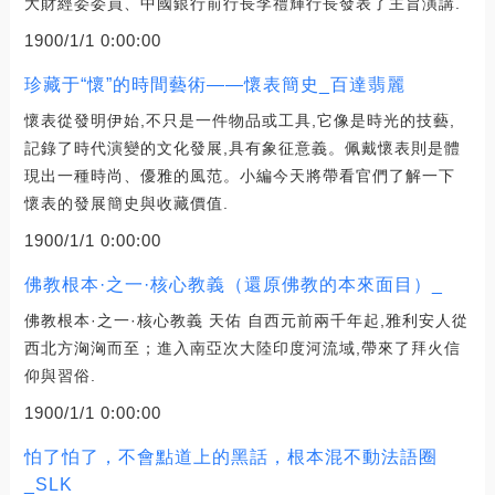
大財經委委員、中國銀行前行長李禮輝行長發表了主旨演講.
1900/1/1 0:00:00
珍藏于“懷”的時間藝術——懷表簡史_百達翡麗
懷表從發明伊始,不只是一件物品或工具,它像是時光的技藝,
記錄了時代演變的文化發展,具有象征意義。佩戴懷表則是體
現出一種時尚、優雅的風范。小編今天將帶看官們了解一下
懷表的發展簡史與收藏價值.
1900/1/1 0:00:00
佛教根本·之一·核心教義（還原佛教的本來面目）_
佛教根本·之一·核心教義 天佑 自西元前兩千年起,雅利安人從
西北方洶洶而至；進入南亞次大陸印度河流域,帶來了拜火信
仰與習俗.
1900/1/1 0:00:00
怕了怕了，不會點道上的黑話，根本混不動法語圈
_SLK