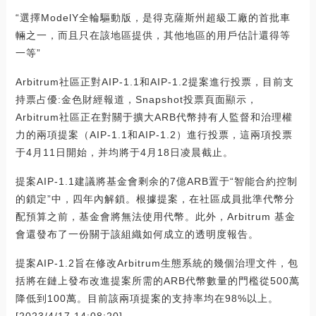
“選擇ModelY全輪驅動版，是得克薩斯州超級工廠的首批車
輛之一，而且只在該地區提供，其他地區的用戶估計還得等
一等”
Arbitrum社區正對AIP-1.1和AIP-1.2提案進行投票，目前支
持票占優:金色財經報道，Snapshot投票頁面顯示，
Arbitrum社區正在對關于擴大ARB代幣持有人監督和治理權
力的兩項提案（AIP-1.1和AIP-1.2）進行投票，這兩項投票
于4月11日開始，并均將于4月18日凌晨截止。
提案AIP-1.1建議將基金會剩余的7億ARB置于“智能合約控制
的鎖定”中，四年內解鎖。根據提案，在社區成員批準代幣分
配預算之前，基金會將無法使用代幣。此外，Arbitrum 基金
會還發布了一份關于該組織如何成立的透明度報告。
提案AIP-1.2旨在修改Arbitrum生態系統的幾個治理文件，包
括將在鏈上發布改進提案所需的ARB代幣數量的門檻從500萬
降低到100萬。目前該兩項提案的支持率均在98%以上。