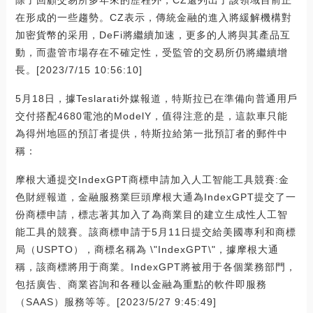
除了回顧交易所多年來的歷程外，CZ還列出了該領域目前正
在形成的一些趨勢。CZ表示，傳統金融的進入將緩解機構對
加密貨幣的采用，DeFi將繼續加速，更多的人將與其產品互
動，而盡管市場存在不確定性，受監管的交易所仍將繼續增
長。[2023/7/15 10:56:10]
5月18日，據Teslarati外媒報道，特斯拉已在準備向普通用戶
交付搭配4680電池的ModelY，值得注意的是，這款車只能
為得州地區的預訂者提供，特斯拉給第一批預訂者的郵件中
稱：
摩根大通提交IndexGPT商標申請加入人工智能工具競賽:金
色財經報道，金融服務業巨頭摩根大通為IndexGPT提交了一
份商標申請，標志著其加入了為商業目的建立生成性人工智
能工具的競賽。該商標申請于5月11日提交給美國專利和商標
局（USPTO），商標名稱為 \"IndexGPT\"，據摩根大通
稱，該商標將用于商業。IndexGPT將被用于各個業務部門，
包括廣告、商業咨詢和各種以金融為重點的軟件即服務
（SAAS）服務等等。[2023/5/27 9:45:49]