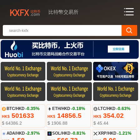
比特幣交易所
BTC/HKD
-0.35%
ETH/HKD
-0.18%
LTC/HKD
-0.63%
501633
14856.5
354.02
HK$
HK$
HK$
$ 64386.2
$ 1906.88
$ 45.44
ADA/HKD
-2.97%
SOL/HKD
-0.81%
XRP/HKD
-1.21%