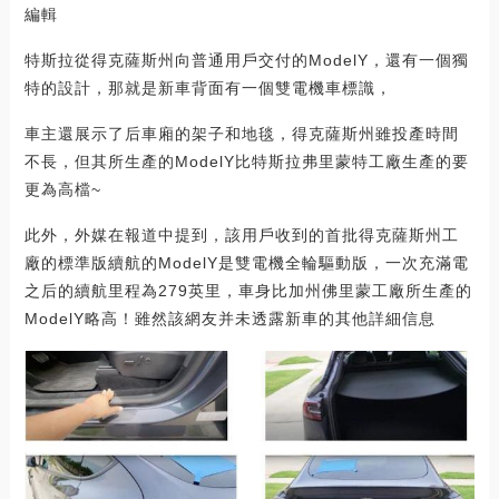
編輯
特斯拉從得克薩斯州向普通用戶交付的ModelY，還有一個獨
特的設計，那就是新車背面有一個雙電機車標識，
車主還展示了后車廂的架子和地毯，得克薩斯州雖投產時間
不長，但其所生產的ModelY比特斯拉弗里蒙特工廠生產的要
更為高檔~
此外，外媒在報道中提到，該用戶收到的首批得克薩斯州工
廠的標準版續航的ModelY是雙電機全輪驅動版，一次充滿電
之后的續航里程為279英里，車身比加州佛里蒙工廠所生產的
ModelY略高！雖然該網友并未透露新車的其他詳細信息