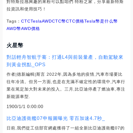
對特斯拉感興趣的果粉可以點咱們:特粉之家，分享最新特斯
拉資訊和使用技巧！
Tags：
CTC
Tesla
AWDCTC幣
CTC價格
Tesla幣是什么幣
AWD幣
AWD價格
火星幣
對話輕舟智航于騫：打通L4與前裝量產，自動駕駛來
到黃金拐點_OPS
作者|德新編輯|斯言 2022年,因為多地的疫情,汽車市場要比
往年冷清。但另一方面,也是在充滿不確定性的環境中,汽車行
業在篤定加大對未來的投入。三月,比亞迪停產了燃油車,專注
新能源車型.
1900/1/1 0:00:00
比亞迪護衛艦07申報圖曝光 零百加速4.7秒_
日前,我們從工信部官網處獲得了一組全新比亞迪護衛艦07的