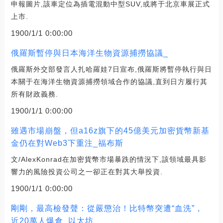
申報圖片,該車定位為插電混動中型SUV,或將于北京車展正式
上市.
1900/1/1 0:00:00
俄羅斯暫停與日本海洋生物資源捕撈協議_
俄羅斯外交部發言人扎哈羅娃7日宣布,俄羅斯將暫停執行與日
本關于在海洋生物資源捕撈領域合作的協議,直到日方履行其
所有財政義務.
1900/1/1 0:00:00
雖遇市場崩盤，但a16z旗下的45億美元加密貨幣新基
金仍在對Web3下重注_福布斯
文/AlexKonrad在加密貨幣市場暴跌的情況下,該領域最具影
響力的風險投資公司之一卻正在對其大舉投資.
1900/1/1 0:00:00
剛剛，最高檢發聲：從嚴懲治！比特幣突遭“血洗”，
近20萬人爆倉_以太坊