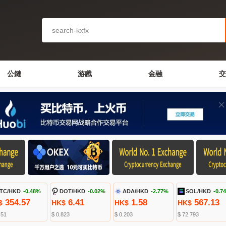
公鏈
游戲
金融
交
TC/HKD
-0.48%
DOT/HKD
-0.02%
ADA/HKD
-2.77%
SOL/HKD
-0.7
354.57
6.41
1.58
567.13
$
HK$
HK$
HK$
.51
$ 0.823
$ 0.203
$ 72.793