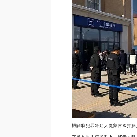
機關將犯罪嫌疑人從蒙古國押解
在黃某海組織策劃下，被告人魏