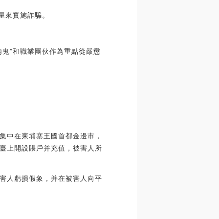
追星來實施詐騙。
內鬼”和職業團伙作為重點從嚴懲
，集中在柬埔寨王國首都金邊市，
臺上開設賬戶并充值，被害人所
害人虧損假象，并在被害人向平