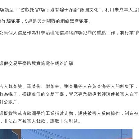
騙類型：“游戲托”詐騙；還有騙子深諳“飯圈文化”，利用未成年人
絡詐騙犯罪，5起是與之關聯的網絡黑產犯罪。
公民個人信息作為打擊治理電信網絡詐騙犯罪的重點工作，將行業“
虛假交易平臺跨境實施電信網絡詐騙
間，被告人魏某雙、羅某俊、謝某林、劉某飛等人在黃某海等人的糾集下
數為幌子，搭建虛假的交易平臺，冒充專業指導老師誘使被害人在平
對公賬戶。
虛擬貨幣或者歐洲平均工業指數走勢，誘使被害人反向操作，制造被
，非法占有被害人錢款，謀取非法利益。