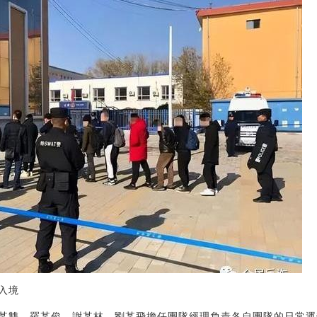
入境
某雙、羅某俊、謝某林、劉某飛擔任團隊經理負責各自團隊的日常運