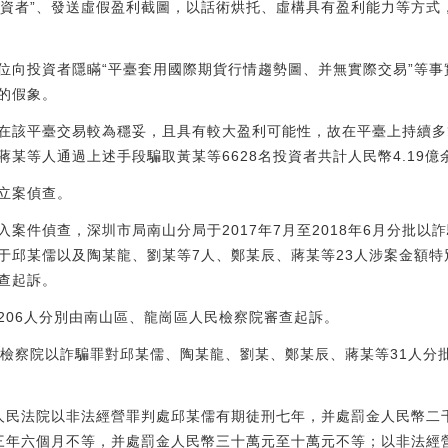
“投資者”、發送虛假盈利截圖，以話術烘托、虛構具有盈利能力等方
位向投資者隱瞞“平臺套用國際期貨行情趨勢圖、并無實際交易”等
的假象。
在該平臺交易較為穩妥，且具有較大盈利可能性，故在平臺上持續多
某等人通過上述手段騙取黃某等6628名投資者共計人民幣4.19億
立案偵查。
介入案件偵查，深圳市局南山分局于2017年7月至2018年6月分批以
于邱某儒以及陶某龍、劉某等7人、鄭某辰、蔣某等23人涉案金額
查起訴。
206人分別由南山區、龍崗區人民檢察院審查起訴。
人民檢察院以詐騙罪對邱某儒、陶某龍、劉某、鄭某辰、蔣某等31人
中級人民法院以非法經營罪判處邱某儒有期徒刑七年，并處罰金人民幣
三年六個月不等，并處罰金人民幣三十萬元至十萬元不等；以非法經