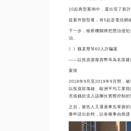
10起典型案例中，還出現了新詐
從案件類型看，有5起是電信網
下一步，檢察機關將把懲治侵犯
治。
》》魏某雙等60人詐騙案
——以投資虛擬貨幣等為名搭建
案情
2018年9月至2019年9月
以投資區塊鏈、歐洲平均工業指
充值錢款流入該團伙實際控制的
之后，被告人又通過事先掌握的
臺申請出款時，以各種事由推諉