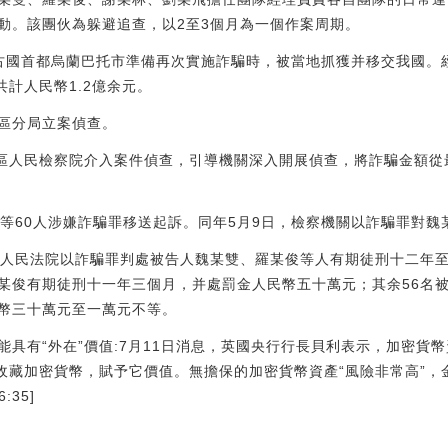
動。該團伙為躲避追查，以2至3個月為一個作案周期。
至蒙古國首都烏蘭巴托市準備再次實施詐騙時，被當地抓獲并移交我國
共計人民幣1.2億余元。
區分局立案偵查。
濱湖區人民檢察院介入案件偵查，引導機關深入開展偵查，將詐騙金額從
某雙等60人涉嫌詐騙罪移送起訴。同年5月9日，檢察機關以詐騙罪對魏
濱湖區人民法院以詐騙罪判處被告人魏某雙、羅某俊等人有期徒刑十二年
某俊有期徒刑十一年三個月，并處罰金人民幣五十萬元；其余56名
幣三十萬元至一萬元不等。
具有“外在”價值:7月11日消息，英國央行行長貝利表示，加密貨幣
歡收藏加密貨幣，賦予它價值。無擔保的加密貨幣資產“風險非常高”
:35]