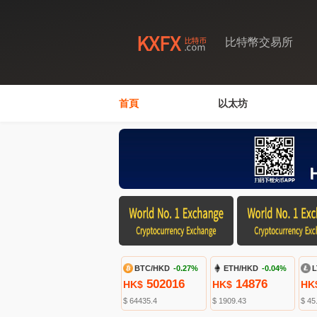
比特幣交易所
首頁
以太坊
BTC/HKD
-0.27%
ETH/HKD
-0.04%
L
502016
14876
HK$
HK$
HK
$ 64435.4
$ 1909.43
$ 45