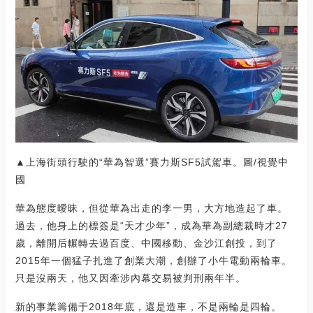
▲上海街頭行駛的“華為智選”賽力斯SF5試駕車。圖/視覺中
國
華為態度曖昧，但從華為出走的李一男，大方地造起了車。
過去，他身上的標簽是“天才少年”，成為華為副總裁時才27
歲，離開后輾轉去過百度、中國移動、金沙江創投，到了
2015年一個猛子扎進了創業大潮，創辦了小牛電動兩輪車。
只是沒兩天，他又因牽涉內幕交易被判刑兩年半。
新的事業籌備于2018年底，還是造車，不是兩輪是四輪。