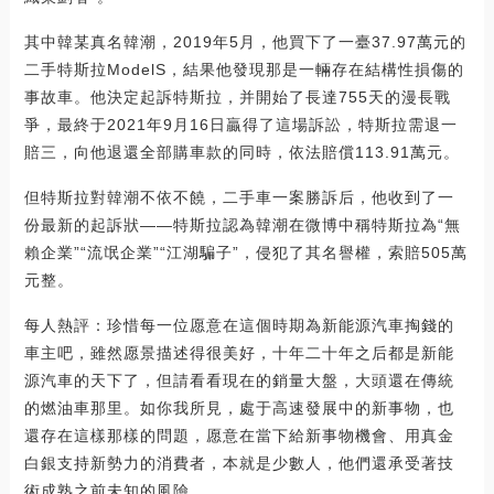
其中韓某真名韓潮，2019年5月，他買下了一臺37.97萬元的
二手特斯拉ModelS，結果他發現那是一輛存在結構性損傷的
事故車。他決定起訴特斯拉，并開始了長達755天的漫長戰
爭，最終于2021年9月16日贏得了這場訴訟，特斯拉需退一
賠三，向他退還全部購車款的同時，依法賠償113.91萬元。
但特斯拉對韓潮不依不饒，二手車一案勝訴后，他收到了一
份最新的起訴狀——特斯拉認為韓潮在微博中稱特斯拉為“無
賴企業”“流氓企業”“江湖騙子”，侵犯了其名譽權，索賠505萬
元整。
每人熱評：珍惜每一位愿意在這個時期為新能源汽車掏錢的
車主吧，雖然愿景描述得很美好，十年二十年之后都是新能
源汽車的天下了，但請看看現在的銷量大盤，大頭還在傳統
的燃油車那里。如你我所見，處于高速發展中的新事物，也
還存在這樣那樣的問題，愿意在當下給新事物機會、用真金
白銀支持新勢力的消費者，本就是少數人，他們還承受著技
術成熟之前未知的風險。