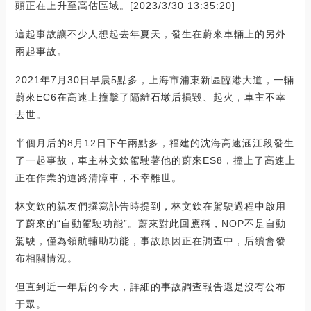
頭正在上升至高估區域。[2023/3/30 13:35:20]
這起事故讓不少人想起去年夏天，發生在蔚來車輛上的另外
兩起事故。
2021年7月30日早晨5點多，上海市浦東新區臨港大道，一輛
蔚來EC6在高速上撞擊了隔離石墩后損毀、起火，車主不幸
去世。
半個月后的8月12日下午兩點多，福建的沈海高速涵江段發生
了一起事故，車主林文欽駕駛著他的蔚來ES8，撞上了高速上
正在作業的道路清障車，不幸離世。
林文欽的親友們撰寫訃告時提到，林文欽在駕駛過程中啟用
了蔚來的“自動駕駛功能”。蔚來對此回應稱，NOP不是自動
駕駛，僅為領航輔助功能，事故原因正在調查中，后續會發
布相關情況。
但直到近一年后的今天，詳細的事故調查報告還是沒有公布
于眾。