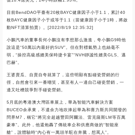
值18.4億美元，24小時跌幅1.95%。
目前BendDAO平臺有20枚BAYC健康因子小于1.1，累計40
枚BAYC健康因子小于或等于1.1（當健康因子小于1時，將啟
動NFT清算拍賣）。[2022/8/19 12:35:32]
小鵬汽車的董事長何小鵬沒有李想那么激進，夸小鵬G9時他
說這是“50萬以內最好的SUV”。但在對標氣勢上也絲毫不
弱，“操控高級感媲美保時捷卡宴”“NVH靜謐性媲美GLS、邁
巴赫”。
王婆賣瓜、自賣自夸就算了，這些明顯有點碰瓷營銷的行
徑，自然會引來一番嘲笑，甚至有人一邊自己碰瓷營銷，一
邊又吐槽競爭對手碰瓷營銷。
5月底的粵港澳大灣區車展上，華為智能汽車解決方案
BUCEO余承東，不遺余力地吹捧起華為和賽力斯共同開發的
問界M7，稱它“將完全超越豐田阿爾法、雷克薩斯LM等百萬
豪車”。此外，他還炮轟了傳統車企和供應商做的“智能座
艙”，說體驗時“內心有一萬頭羊駝在奔騰，想罵人”。