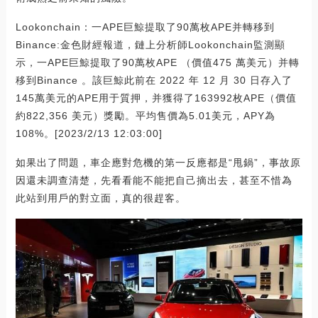
Lookonchain：一APE巨鯨提取了90萬枚APE并轉移到
Binance:金色財經報道，鏈上分析師Lookonchain監測顯
示，一APE巨鯨提取了90萬枚APE （價值475 萬美元）并轉
移到Binance 。該巨鯨此前在 2022 年 12 月 30 日存入了
145萬美元的APE用于質押，并獲得了163992枚APE（價值
約822,356 美元）獎勵。平均售價為5.01美元，APY為
108%。[2023/2/13 12:03:00]
如果出了問題，車企應對危機的第一反應都是“甩鍋”，事故原
因還未調查清楚，先看看能不能把自己摘出去，甚至不惜為
此站到用戶的對立面，真的很趕客。