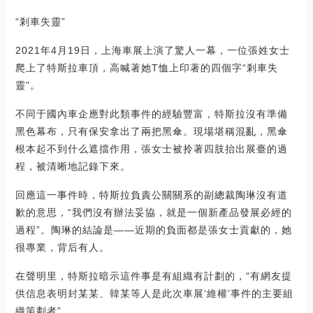
“剎車失靈”
2021年4月19日，上海車展上演了驚人一幕，一位張姓女士
爬上了特斯拉車頂，高喊著她T恤上印著的四個字“剎車失
靈”。
不同于國內車企應對此類事件的經驗豐富，特斯拉沒有準備
黑色幕布，只有保安拿出了兩把黑傘。現場堪稱混亂，黑傘
根本起不到什么遮擋作用，張女士被拎著四肢抬出展臺的過
程，被清晰地記錄下來。
回應這一事件時，特斯拉負責公關關系的副總裁陶琳沒有道
歉的意思，“我們沒有辦法妥協，就是一個新產品發展必經的
過程”。陶琳的結論是——近期的負面都是張女士貢獻的，她
很專業，背后有人。
在聲明里，特斯拉暗示這件事是有組織有計劃的，“有網友提
供信息表明封某某、韓某等人是此次車展‘維權’事件的主要組
織策劃者”。