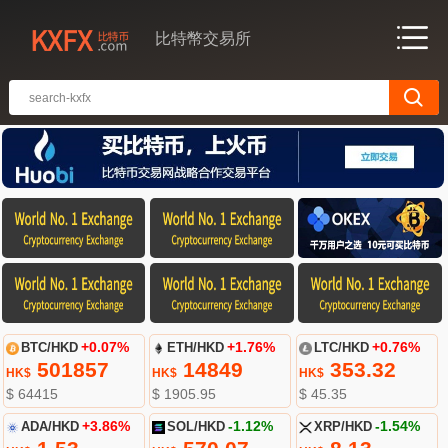
比特幣交易所
BTC/HKD
+0.07%
ETH/HKD
+1.76%
LTC/HKD
+0.76%
501857
14849
353.32
HK$
HK$
HK$
$ 64415
$ 1905.95
$ 45.35
ADA/HKD
+3.86%
SOL/HKD
-1.12%
XRP/HKD
-1.54%