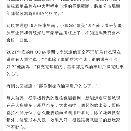
傳統豪華品牌在中大型轎車市場的長期壟斷，將細分市場頭
部陣營改寫為BBBA的格局。”
到現在理想L9叫板庫里南，小鵬G9“媲美”邁巴赫，看來新能
源車企們和傳統燃油車豪華品牌杠上了，不知道馬斯克會不
會松一口氣。
2021年底的NIODay期間，李斌說他完全不理解為什么現在
還會有人買油車，“油車除了能聞點汽油味，別的還有什么
好？”他認為，“有充電焦慮的，基本都是汽油車用戶操電動車
的心”。
有網友回復說：“那你別操汽油車用戶的心了。”
每人熱評：從手機行業的過往也能看到，新能源造車領域現
在是人多錢多，產品也多，大家都從一個起跑線出發，暫時
都拉不開身位，怎么能脫穎而出讓用戶看到，除了花錢做營
銷外，碰瓷成本又低，效果又好，很難讓挑戰巨頭的新玩家
們不動心。