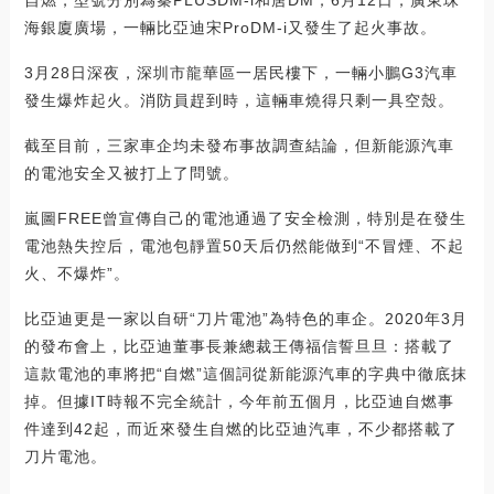
自燃，型號分別為秦PLUSDM-i和唐DM；6月12日，廣東珠
海銀廈廣場，一輛比亞迪宋ProDM-i又發生了起火事故。
3月28日深夜，深圳市龍華區一居民樓下，一輛小鵬G3汽車
發生爆炸起火。消防員趕到時，這輛車燒得只剩一具空殼。
截至目前，三家車企均未發布事故調查結論，但新能源汽車
的電池安全又被打上了問號。
嵐圖FREE曾宣傳自己的電池通過了安全檢測，特別是在發生
電池熱失控后，電池包靜置50天后仍然能做到“不冒煙、不起
火、不爆炸”。
比亞迪更是一家以自研“刀片電池”為特色的車企。2020年3月
的發布會上，比亞迪董事長兼總裁王傳福信誓旦旦：搭載了
這款電池的車將把“自燃”這個詞從新能源汽車的字典中徹底抹
掉。但據IT時報不完全統計，今年前五個月，比亞迪自燃事
件達到42起，而近來發生自燃的比亞迪汽車，不少都搭載了
刀片電池。