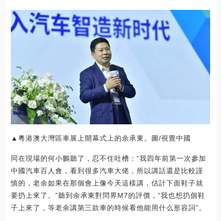
▲粵港澳大灣區車展上開幕式上的余承東。圖/視覺中國
同在現場的何小鵬聽了，忍不住吐槽：“我四年前第一次參加
中國汽車百人會，看到很多汽車大佬，所以講話還是比較謹
慎的，老余如果在那個會上像今天這樣講，估計下面鞋子就
要扔上來了。”聽到余承東對問界M7的評價，“我也想扔個鞋
子上來了，等老余講第三款車的時候看他能用什么形容詞”。