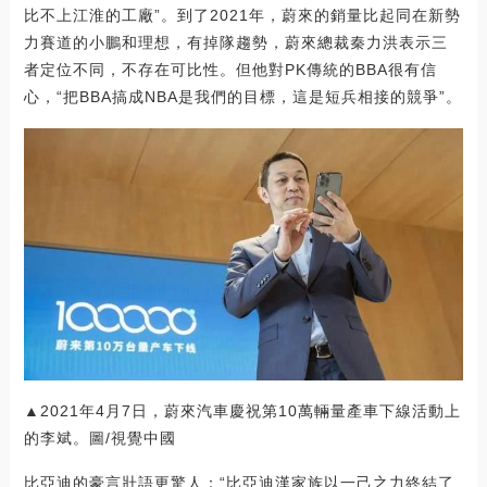
比不上江淮的工廠”。到了2021年，蔚來的銷量比起同在新勢
力賽道的小鵬和理想，有掉隊趨勢，蔚來總裁秦力洪表示三
者定位不同，不存在可比性。但他對PK傳統的BBA很有信
心，“把BBA搞成NBA是我們的目標，這是短兵相接的競爭”。
▲2021年4月7日，蔚來汽車慶祝第10萬輛量產車下線活動上
的李斌。圖/視覺中國
比亞迪的豪言壯語更驚人：“比亞迪漢家族以一己之力終結了