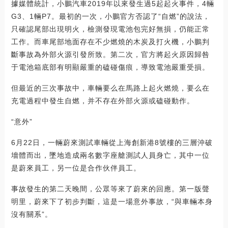
據媒體統計，小鵬汽車2019年以來發生過5起起火事件，4輛
G3、1輛P7。最初的一次，小鵬官方否認了“自燃”的說法，
只確認尾部出現明火，檢測發現電池包完好無損，仍能正常
工作。而車尾部地面存在不少燃燒的木炭及打火機，小鵬判
斷事故為外部火源引發所致。第二次，官方將起火原因歸咎
于電池箱底部有明顯嚴重的磕碰傷痕，導致電池嚴重受損。
但最近的三次事故中，車輛要么在馬路上起火燃燒，要么在
充電過程中發生自燃，并不存在外部火源或磕碰動作。
“意外”
6月22日，一輛蔚來測試車輛從上海創新港8號樓的三層沖破
墻體而出，墜地造成兩名數字座艙測試人員身亡，其中一位
是蔚來員工，另一位是合作伙伴員工。
事故發生的第二天晚間，公眾等來了蔚來的回應。第一版聲
明里，蔚來下了初步判斷，這是一場意外事故，“與車輛本身
沒有關系”。