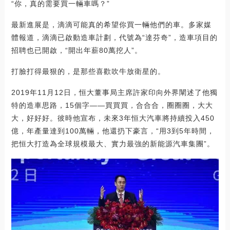
“你，真的需要買一輛車嗎？”
最新進展是，滴滴可能真的希望你買一輛他們的車。多家媒
體報道，滴滴已啟動造車計劃，代號為“達芬奇”，造車項目的
招聘也已開啟，“開出年薪80萬挖人”。
打臉打得最狠的，是那些喜歡吹牛放衛星的。
2019年11月12日，恒大董事局主席許家印向外界闡述了他獨
特的造車思路，15個字——買買買，合合合，圈圈圈，大大
大，好好好。彼時他宣布，未來3年恒大汽車將持續投入450
億，年產量達到100萬輛，他還扔下豪言，“用3到5年時間，
把恒大打造為全球規模最大、實力最強的新能源汽車集團”。