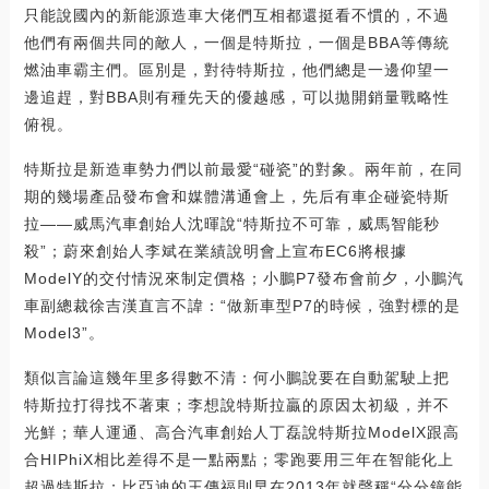
只能說國內的新能源造車大佬們互相都還挺看不慣的，不過
他們有兩個共同的敵人，一個是特斯拉，一個是BBA等傳統
燃油車霸主們。區別是，對待特斯拉，他們總是一邊仰望一
邊追趕，對BBA則有種先天的優越感，可以拋開銷量戰略性
俯視。
特斯拉是新造車勢力們以前最愛“碰瓷”的對象。兩年前，在同
期的幾場產品發布會和媒體溝通會上，先后有車企碰瓷特斯
拉——威馬汽車創始人沈暉說“特斯拉不可靠，威馬智能秒
殺”；蔚來創始人李斌在業績說明會上宣布EC6將根據
ModelY的交付情況來制定價格；小鵬P7發布會前夕，小鵬汽
車副總裁徐吉漢直言不諱：“做新車型P7的時候，強對標的是
Model3”。
類似言論這幾年里多得數不清：何小鵬說要在自動駕駛上把
特斯拉打得找不著東；李想說特斯拉贏的原因太初級，并不
光鮮；華人運通、高合汽車創始人丁磊說特斯拉ModelX跟高
合HIPhiX相比差得不是一點兩點；零跑要用三年在智能化上
超過特斯拉；比亞迪的王傳福則早在2013年就聲稱“分分鐘能