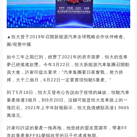
▲恒大曾于2019年召開新能源汽車全球戰略合作伙伴峰會。
圖/視覺中國
如今三年之期已到，經歷了2021年的房市噩夢，恒大的造車
夢已經搖搖欲墜。今年3月22日，恒大新能源汽車集團召開動
員大會，許家印提出要求：“汽車集團要日夜奮戰，努力拼
搏，大干三個月，6月22日一定要實現恒馳5量產。”
到了5月18日，恒大又發布公告說由于疫情的緣故，恒馳汽車
量產推遲3個月，到9月20日。沒錢可能是恒大造車路上的一
塊巨石。2021年上半年財報顯示，恒大負債總額高達1.9665
萬億元。
許家印許諾的量產一拖再拖，他曾經的盟友賈躍亭，帶著FF
首款量產車FF91榮歸故里的日子也遙遙無期。