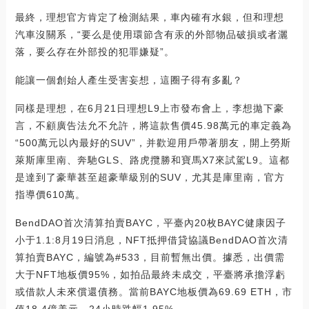
最終，理想官方肯定了檢測結果，車內確有水銀，但和理想
汽車沒關系，“要么是使用環節含有汞的外部物品破損或者灑
落，要么存在外部投的犯罪嫌疑”。
能讓一個創始人產生受害妄想，這圈子得有多亂？
同樣是理想，在6月21日理想L9上市發布會上，李想拋下豪
言，不顧廣告法允不允許，將這款售價45.98萬元的車定義為
“500萬元以內最好的SUV”，并歡迎用戶帶著朋友，開上勞斯
萊斯庫里南、奔馳GLS、路虎攬勝和寶馬X7來試駕L9。這都
是達到了豪華甚至超豪華級別的SUV，尤其是庫里南，官方
指導價610萬。
BendDAO首次清算拍賣BAYC，平臺內20枚BAYC健康因子
小于1.1:8月19日消息，NFT抵押借貸協議BendDAO首次清
算拍賣BAYC，編號為#533，目前暫無出價。據悉，出價需
大于NFT地板價95%，如拍品最終未成交，平臺將承擔浮虧
或借款人未來償還債務。當前BAYC地板價為69.69 ETH，市