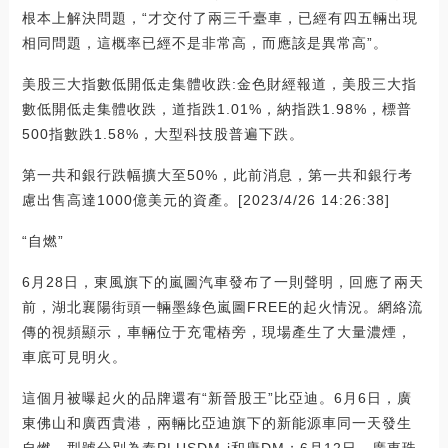
根本上解決問題，“才交付了兩三千臺車，已經有四五輛出現
相同問題，這概率已經不是非常高，而應該是異常高”。
美股三大指數低開低走集體收跌:金色財經報道，美股三大指
數低開低走集體收跌，道指跌1.01%，納指跌1.98%，標普
500指數跌1.58%，大型科技股普遍下跌。
第一共和銀行跌幅擴大至50%，此前消息，第一共和銀行考
慮出售高達1000億美元的資產。[2023/4/26 14:26:38]
“自燃”
6月28日，東風旗下的嵐圖汽車發布了一則聲明，回應了兩天
前，湖北襄陽街頭一輛墨綠色嵐圖FREE的起火情況。網絡流
傳的視頻顯示，車輛位于充電樁旁，現場產生了大量濃煙，
車底可見明火。
這個月被曝起火的品牌還有“新晉股王”比亞迪。6月6日，廣
東佛山和廣西貴港，兩輛比亞迪旗下的新能源車同一天發生