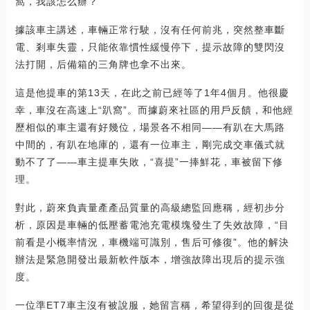
窩，我該怎么辦？
據該車主講述，車輛正常行駛，沒有任何前兆，突然整車斷
電、剎車失靈，只能依靠慣性緩慢停下，提示故障的雙閃沒
法打開，后備箱的三角牌也拿不出來。
這是他提車的第13天，在此之前已經等了1年4個月。他很慶
幸，車沒在高速上“趴窩”。而據蔚來社區的用戶反饋，和他經
歷相似的車主還有好幾位，場景各不相同——有趴在大馬路
中間的，有趴在地庫的，還有一位車主，剛完成交車儀式就
動不了了——車主提車失敗，“喜提”一捧鮮花，車被留下修
理。
對此，蔚來負責量產產品質量的高級總監回應稱，經初步分
析，原因是車輛的低壓蓄電池充電模塊發生了失效故障，“目
前看是小概率情況，車機端可識別，售后可修復”。他的解決
辦法是緊急開發出最新軟件版本，增強故障出現后的提示強
度。
一位準ET7車主沒有被說服，她留言稱，希望得到的回復是從