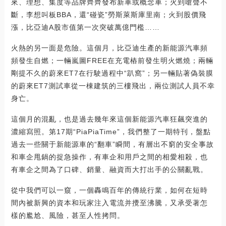
來、理想、集度等品牌齊齊發布新車或概念車；火到嗆聲不
斷，李想叫板BBA，還“碰瓷”勞斯萊斯庫里南；火到股價飛
漲，比亞迪A股市值第一次突破萬億門檻……
火熱的另一面是危險。這個月，比亞迪生產的新能源汽車頻
頻發生自燃；一輛嵐圖FREE在充電樁前發生明火燃燒；兩輛
剛提不久的蔚來ET7在行駛過程中“趴窩”；另一輛貼著偽裝膜
的蔚來ET7測試車從一棟建筑的三樓飛出，兩位測試人員不幸
身亡。
這個月的混亂，也是過去幾年來這個新能源汽車狂飆突進的
濃縮寫照。第17期“PiaPiaTime”，我們整了一期特刊，盤點
過去一些關于新能源車的“翻車”瞬間，有層出不窮的安全事故
和車企甩鍋的捉急操作，有車企和用戶之間的相愛相殺，也
有車企之間為了口碑、銷量、融資而大打出手的公關亂戰。
從中我們可以一窺，一個轟鳴百年的傳統行業，如何在短時
間內被新興的資本和玩家注入電流并攪至沸騰，又承受著怎
樣的尷尬、風險，甚至人性拷問。