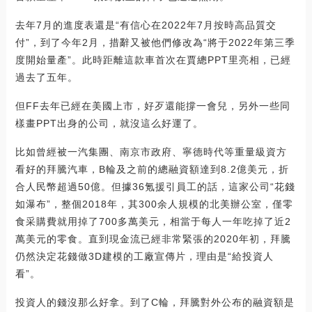
去年7月的進度表還是“有信心在2022年7月按時高品質交
付”，到了今年2月，措辭又被他們修改為“將于2022年第三季
度開始量產”。此時距離這款車首次在賈總PPT里亮相，已經
過去了五年。
但FF去年已經在美國上市，好歹還能撐一會兒，另外一些同
樣畫PPT出身的公司，就沒這么好運了。
比如曾經被一汽集團、南京市政府、寧德時代等重量級資方
看好的拜騰汽車，B輪及之前的總融資額達到8.2億美元，折
合人民幣超過50億。但據36氪援引員工的話，這家公司“花錢
如瀑布”，整個2018年，其300余人規模的北美辦公室，僅零
食采購費就用掉了700多萬美元，相當于每人一年吃掉了近2
萬美元的零食。直到現金流已經非常緊張的2020年初，拜騰
仍然決定花錢做3D建模的工廠宣傳片，理由是“給投資人
看”。
投資人的錢沒那么好拿。到了C輪，拜騰對外公布的融資額是