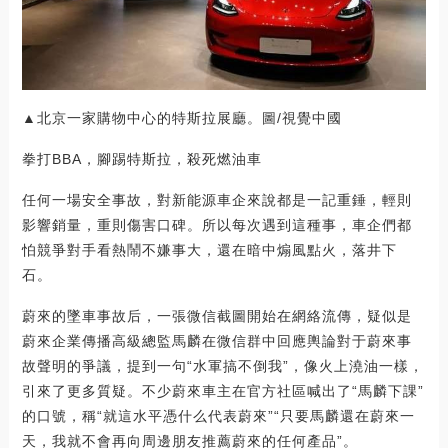
▲北京一家購物中心的特斯拉展廳。圖/視覺中國
拳打BBA，腳踢特斯拉，殺死燃油車
任何一場安全事故，對新能源車企來說都是一記重錘，輕則
影響銷量，重則傷害口碑。所以每次遇到這種事，車企們都
怕競爭對手看熱鬧不嫌事大，還在暗中煽風點火，落井下
石。
蔚來的墜車事故后，一張微信截圖開始在網絡流傳，疑似是
蔚來企業傳播高級總監馬麟在微信群中回應輿論對于蔚來事
故聲明的爭議，提到一句“水軍搞不倒我”，像火上澆油一樣，
引來了更多質疑。不少蔚來車主在官方社區喊出了“馬麟下課”
的口號，稱“就這水平憑什么代表蔚來”“只要馬麟還在蔚來一
天，我就不會再向周邊朋友推薦蔚來的任何產品”。