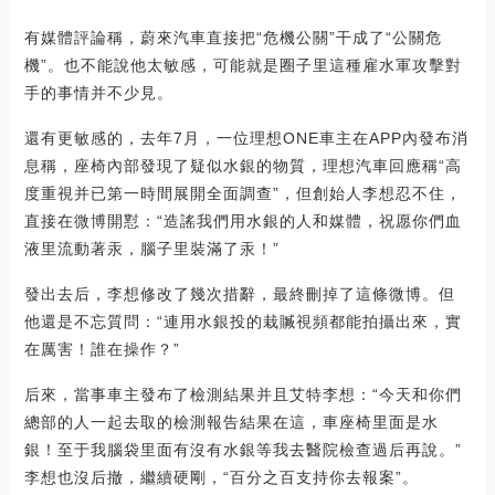
有媒體評論稱，蔚來汽車直接把“危機公關”干成了“公關危
機”。也不能說他太敏感，可能就是圈子里這種雇水軍攻擊對
手的事情并不少見。
還有更敏感的，去年7月，一位理想ONE車主在APP內發布消
息稱，座椅內部發現了疑似水銀的物質，理想汽車回應稱“高
度重視并已第一時間展開全面調查”，但創始人李想忍不住，
直接在微博開懟：“造謠我們用水銀的人和媒體，祝愿你們血
液里流動著汞，腦子里裝滿了汞！”
發出去后，李想修改了幾次措辭，最終刪掉了這條微博。但
他還是不忘質問：“連用水銀投的栽贓視頻都能拍攝出來，實
在厲害！誰在操作？”
后來，當事車主發布了檢測結果并且艾特李想：“今天和你們
總部的人一起去取的檢測報告結果在這，車座椅里面是水
銀！至于我腦袋里面有沒有水銀等我去醫院檢查過后再說。”
李想也沒后撤，繼續硬剛，“百分之百支持你去報案”。