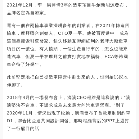
2021年12月，李一男籌備3年的造車項目牛創新能源發布，
品牌名定為自游家。
還有一個在兩輪車事業深耕多年的創業者，在2021年轉造四
輪車，摩拜聯合創始人、CTO夏一平。他被百度選中，成為
這個靠搜索引擎發家、錯失移動互聯網紅利的老牌大廠造車
項目的一號位。有人撓頭，一個生產自行車的，怎么也能來
造汽車，但夏一平在摩拜之前實打實地在福特、FCA等跨國
車企待了好幾年。
此前堅定地把自己從造車陣營中劃出來的人，也開始試探地
伸腳了。
2018年4月的一場發布會上，滴滴CEO程維是這樣說的：“滴
滴堅決不造車，不謀求成為未來最大的汽車運營商。”到了
2020年11月，情況出現了松動，滴滴發布了首款定制網約車
D1，聯合比亞迪共同設計開發。那時程維背后的PPT上還打
了一行醒目的話——