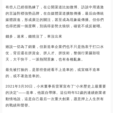
有些人已經很熟練了，在公開渠道比如微博、訪談中用過激
的言論對標強勢品牌，在自媒體渠道擴散傳播，最后由傳統
媒體跟進，形成廣泛的關注，甚至成為現象級傳播。但你們
也得把握一個度啊，別搞得姿勢太狼狽，碰瓷不成反被嘲。
錢多，速來，錢燒沒了，車沒出來
雖說一切為了銷量，但新造車企業們也不只是熱衷于打口水
仗，背后還在拼資金、拼人才、拼技術，整個行業鑼鼓喧
天，大干快干，一派熱鬧景象，也有各種亂象。
最先被打臉的，是那些曾經看不上造車的，或宣稱不造車
的，或不著急造車的。
2021年3月30日，小米董事長雷軍宣布了“小米歷史上最重要
的決定”——造車，他親自帶隊。這位時年52歲的連續創業者
動情地說，這是自己最后一次重大創業，愿意押上人生所有
的戰績和聲譽。