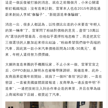
這是一個反復被打臉的消息。就在之前幾個月，小米公關還
斬釘截鐵地說：沒有造車計劃。雷軍本人也在2015年調侃過
蔚來創始人李斌“像騙子”，“新能源造車像騙錢”。
消息一出，很多人都認為，以性價比出道的小米要造“年輕人
的第一輛車”了。雷軍問了粉絲對價格的意見，盡管“10萬以
內”選項的呼聲最高，但他似乎選擇性地忽略了，而是把其它
三個選項的人數加起來得出結論，“粉絲希望我們做中高端的
汽車，因此第一款小米汽車價格區間為10萬-30萬元”。看
來，年輕人還得努力攢攢錢。
大腳跨進造車圈的手機圈玩家，不止小米一個。雷軍官宣之
后，OPPO創始人陳明永也被曝帶隊調研、籌備造車。此外，
友商蘋果從幾年前開始，就搞了一個叫“泰坦”的計劃，一直在
密謀，一直被美國媒體跟蹤報道；友商華為一邊反復申明“不
造車”，一邊把技術注入到合作車企造的車里，并且在華為線
上商城和線下店鋪，都賣起了汽車。