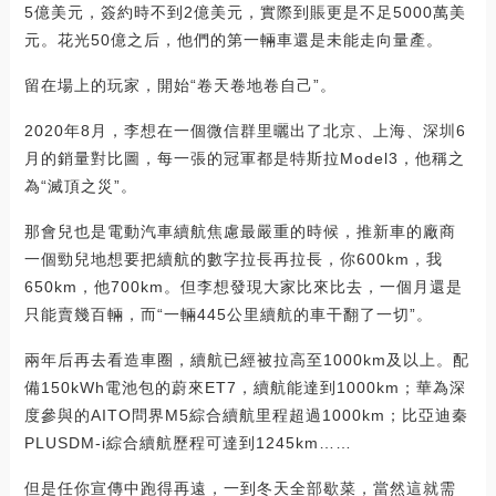
5億美元，簽約時不到2億美元，實際到賬更是不足5000萬美
元。花光50億之后，他們的第一輛車還是未能走向量產。
留在場上的玩家，開始“卷天卷地卷自己”。
2020年8月，李想在一個微信群里曬出了北京、上海、深圳6
月的銷量對比圖，每一張的冠軍都是特斯拉Model3，他稱之
為“滅頂之災”。
那會兒也是電動汽車續航焦慮最嚴重的時候，推新車的廠商
一個勁兒地想要把續航的數字拉長再拉長，你600km，我
650km，他700km。但李想發現大家比來比去，一個月還是
只能賣幾百輛，而“一輛445公里續航的車干翻了一切”。
兩年后再去看造車圈，續航已經被拉高至1000km及以上。配
備150kWh電池包的蔚來ET7，續航能達到1000km；華為深
度參與的AITO問界M5綜合續航里程超過1000km；比亞迪秦
PLUSDM-i綜合續航歷程可達到1245km……
但是任你宣傳中跑得再遠，一到冬天全部歇菜，當然這就需