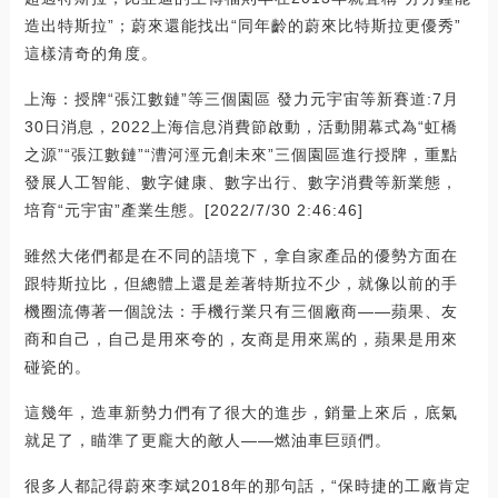
造出特斯拉”；蔚來還能找出“同年齡的蔚來比特斯拉更優秀”
這樣清奇的角度。
上海：授牌“張江數鏈”等三個園區 發力元宇宙等新賽道:7月
30日消息，2022上海信息消費節啟動，活動開幕式為“虹橋
之源”“張江數鏈”“漕河涇元創未來”三個園區進行授牌，重點
發展人工智能、數字健康、數字出行、數字消費等新業態，
培育“元宇宙”產業生態。[2022/7/30 2:46:46]
雖然大佬們都是在不同的語境下，拿自家產品的優勢方面在
跟特斯拉比，但總體上還是差著特斯拉不少，就像以前的手
機圈流傳著一個說法：手機行業只有三個廠商——蘋果、友
商和自己，自己是用來夸的，友商是用來罵的，蘋果是用來
碰瓷的。
這幾年，造車新勢力們有了很大的進步，銷量上來后，底氣
就足了，瞄準了更龐大的敵人——燃油車巨頭們。
很多人都記得蔚來李斌2018年的那句話，“保時捷的工廠肯定