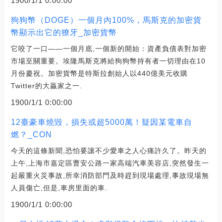
1900/1/1 0:00:00
狗狗幣（DOGE）一個月內100%，馬斯克的加密貨
幣顯示出它的獠牙_加密貨幣
它咬了一口——一個月底,一個新的開始：資產負債表對加密
市場至關重要。埃隆馬斯克將給狗狗幣持有者一切理由在10
月份慶祝。加密貨幣是特斯拉創始人以440億美元收購
Twitter的大贏家之一.
1900/1/1 0:00:00
12臺豪車燒毀，損失或超5000萬！疑因某電車自
燃？_CON
今天的這條新聞,恐怕要讓不少愛車之人心痛許久了。昨天的
上午,上海市嘉定區曹安公路一家高端汽車美容店,突然發生一
起嚴重火災事故,所幸消防部門及時趕到現場處理,事故現場無
人員傷亡,但是,車房里面的車.
1900/1/1 0:00:00