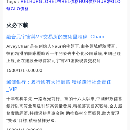
Tags：
REL
HUR
GLOREL幣
REL價格HUR價格
HUR幣GLO
幣
GLO價格
火必下載
融合元宇宙與VR交易所的技術里程碑_Chain
AlveyChain是在創始人Naur的帶領下,由各領域經驗豐富、
技術精湛的團隊歷時近一年開發去中心化公鏈系統,主網已經
上線,正在建設全球首家元宇宙VR虛擬現實交易所.
1900/1/1 0:00:00
郵儲銀行：履行國有大行擔當 積極踐行社會責任
_VIP
十年奮楫爭先,一路逐光前行。黨的十八大以來,中國郵政儲蓄
銀行以高質量黨建引領高質量發展,積極落實國家戰略,全力服
務實體經濟,持續深耕普惠金融,助推鄉村全面振興,助力實現
“雙碳”目標,積極發揮好國.