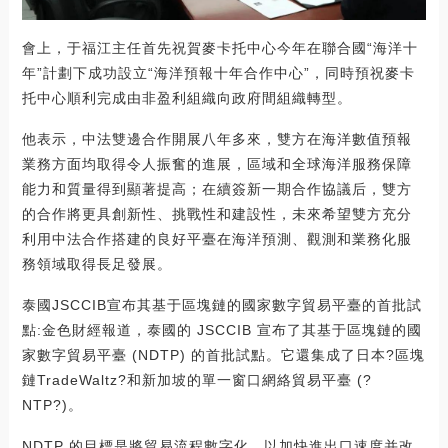
會上，于福江主任首先祝賀麥卡托中心今年在聯合國“海洋十
年”計劃下成功設立“海洋預報十年合作中心”，同時預祝麥卡
托中心順利完成由非盈利組織向政府間組織轉型。
他表示，中法雙邊合作開展八年多來，雙方在海洋數值預報
業務方面均取得令人振奮的進展，區域和全球海洋服務保障
能力和質量得到顯著提高；在續簽新一期合作協議后，雙方
的合作將更具創新性、挑戰性和建設性，未來希望雙方充分
利用中法合作搭建的良好平臺在海洋預測、觀測和業務化服
務領域取得長足發展。
泰國JSCCIB宣布其基于區塊鏈的國家數字貿易平臺的首批試
點:金色財經報道，泰國的 JSCCIB 宣布了其基于區塊鏈的國
家數字貿易平臺 (NDTP) 的首批試點。它還集成了日本?區塊
鏈TradeWaltz?和新加坡的單一窗口網絡貿易平臺 (?
NTP?)。
NDTP 的目標是將貿易流程數字化，以加快進出口速度并改