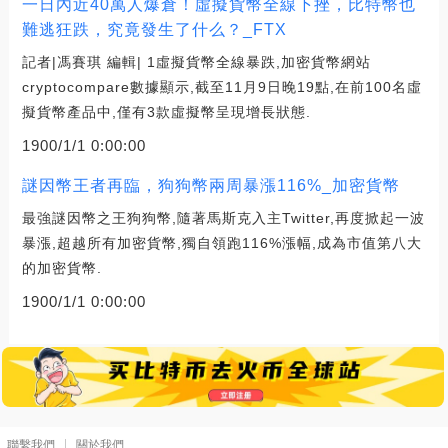
一日內近40萬人爆倉！虛擬貨幣全線下挫，比特幣也
難逃狂跌，究竟發生了什么？_FTX
記者|馮賽琪 編輯| 1虛擬貨幣全線暴跌,加密貨幣網站
cryptocompare數據顯示,截至11月9日晚19點,在前100名虛
擬貨幣產品中,僅有3款虛擬幣呈現增長狀態.
1900/1/1 0:00:00
謎因幣王者再臨，狗狗幣兩周暴漲116%_加密貨幣
最強謎因幣之王狗狗幣,隨著馬斯克入主Twitter,再度掀起一波
暴漲,超越所有加密貨幣,獨自領跑116%漲幅,成為市值第八大
的加密貨幣.
1900/1/1 0:00:00
聯繫我們
關於我們