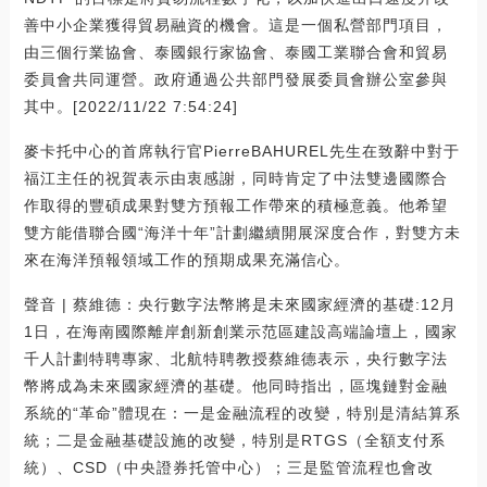
善中小企業獲得貿易融資的機會。這是一個私營部門項目，
由三個行業協會、泰國銀行家協會、泰國工業聯合會和貿易
委員會共同運營。政府通過公共部門發展委員會辦公室參與
其中。[2022/11/22 7:54:24]
麥卡托中心的首席執行官PierreBAHUREL先生在致辭中對于
福江主任的祝賀表示由衷感謝，同時肯定了中法雙邊國際合
作取得的豐碩成果對雙方預報工作帶來的積極意義。他希望
雙方能借聯合國“海洋十年”計劃繼續開展深度合作，對雙方未
來在海洋預報領域工作的預期成果充滿信心。
聲音 | 蔡維德：央行數字法幣將是未來國家經濟的基礎:12月
1日，在海南國際離岸創新創業示范區建設高端論壇上，國家
千人計劃特聘專家、北航特聘教授蔡維德表示，央行數字法
幣將成為未來國家經濟的基礎。他同時指出，區塊鏈對金融
系統的“革命”體現在：一是金融流程的改變，特別是清結算系
統；二是金融基礎設施的改變，特別是RTGS（全額支付系
統）、CSD（中央證券托管中心）；三是監管流程也會改