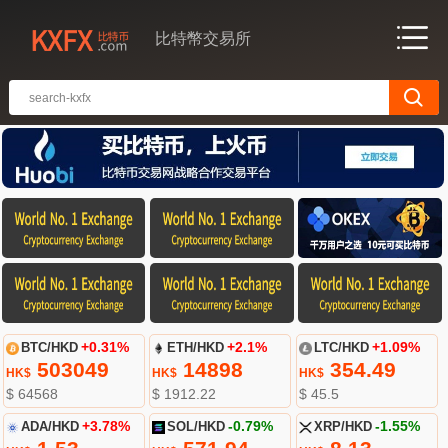
比特幣交易所
BTC/HKD
+0.31%
ETH/HKD
+2.1%
LTC/HKD
+1.09%
503049
14898
354.49
HK$
HK$
HK$
$ 64568
$ 1912.22
$ 45.5
ADA/HKD
+3.78%
SOL/HKD
-0.79%
XRP/HKD
-1.55%