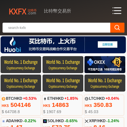
比特幣交易所
BTC/HKD
+0.53%
ETH/HKD
+1.85%
LTC/HKD
+0.04%
504146
14863
350.83
HK$
HK$
HK$
$ 64708.8
$ 1907.69
$ 45.03
ADA/HKD
-0.22%
SOL/HKD
-0.65%
XRP/HKD
-1.24%