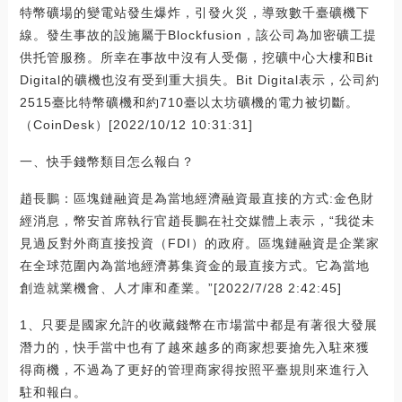
特幣礦場的變電站發生爆炸，引發火災，導致數千臺礦機下
線。發生事故的設施屬于Blockfusion，該公司為加密礦工提
供托管服務。所幸在事故中沒有人受傷，挖礦中心大樓和Bit
Digital的礦機也沒有受到重大損失。Bit Digital表示，公司約
2515臺比特幣礦機和約710臺以太坊礦機的電力被切斷。
（CoinDesk）[2022/10/12 10:31:31]
一、快手錢幣類目怎么報白？
趙長鵬：區塊鏈融資是為當地經濟融資最直接的方式:金色財
經消息，幣安首席執行官趙長鵬在社交媒體上表示，“我從未
見過反對外商直接投資（FDI）的政府。區塊鏈融資是企業家
在全球范圍內為當地經濟募集資金的最直接方式。它為當地
創造就業機會、人才庫和產業。”[2022/7/28 2:42:45]
1、只要是國家允許的收藏錢幣在市場當中都是有著很大發展
潛力的，快手當中也有了越來越多的商家想要搶先入駐來獲
得商機，不過為了更好的管理商家得按照平臺規則來進行入
駐和報白。