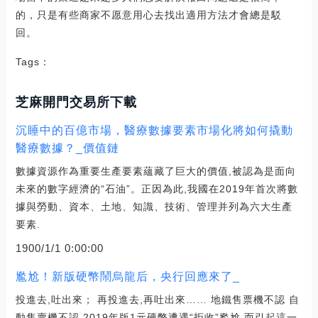
的，只是有些商家不愿意用心去找出適用方法才會總是駁
回。
Tags：
芝麻開門交易所下載
沉睡中的百億市場，醫療數據要素市場化將如何撬動
醫療數據？_價值鏈
數據資源作為重要生產要素蘊藏了巨大的價值,被認為是面向
未來的數字經濟的“石油”。正因為此,我國在2019年首次將數
據與勞動、資本、土地、知識、技術、管理并列為六大生產
要素.
1900/1/1 0:00:00
尷尬！新版硬幣鬧烏龍后，央行回應來了_
投進去,吐出來； 再投進去,再吐出來…… 地鐵售票機不認 自
動售賣機不認 2019年版1元硬幣遭遇“拒收”尷尬 而引起這一