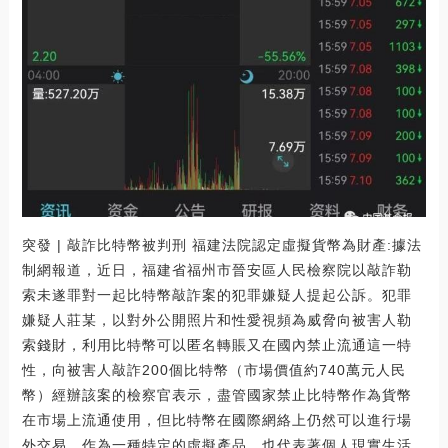
突發 | 敲詐比特幣被判刑 福建法院認定虛擬貨幣為財產:據法
制網報道，近日，福建省福州市晉安區人民檢察院以敲詐勒
索未遂罪對一起比特幣敲詐案的犯罪嫌疑人提起公訴。犯罪
嫌疑人莊某，以對外公開照片和性愛視頻為威脅向被害人勒
索錢財，利用比特幣可以匿名轉賬又在國內禁止流通這一特
性，向被害人敲詐200個比特幣（市場價值約740萬元人民
幣）經辦該案的檢察官表示，盡管國家禁止比特幣作為貨幣
在市場上流通使用，但比特幣在國際網絡上仍然可以進行場
外交易，作為一種特定的虛擬產品，也代表著個人現實生活