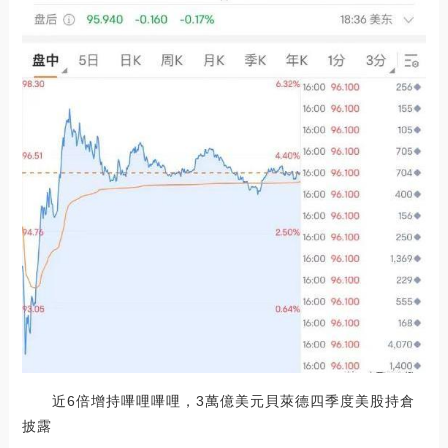
近6倍增持嗶哩嗶哩，3萬億美元貝萊德四季度美股持倉
披露