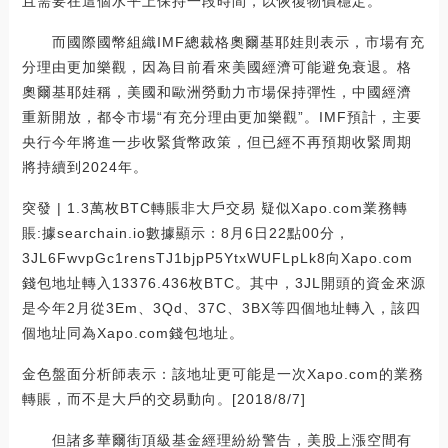
且需要在這個水平上保持一段時間，以恢復物價穩定。
而國際國幣組織IMF總裁格奧爾基耶娃則表示，市場有充
分理由更加樂觀，因為目前看來美國經濟可能避免衰退。格
奧爾基耶娃稱，美國和歐洲勞動力市場保持彈性，中國經濟
重新開放，都令市場“有充分理由更加樂觀”。IMF預計，主要
央行今年將進一步收緊貨幣政策，但已經不再預期收緊周期
將持續到2024年。
突發 | 1.3萬枚BTC轉賬非大戶交易 疑似Xapo.com業務轉
賬:據searchain.io數據顯示：8月6日22點00分，
3JL6FwvpGc1rensTJ1bjpP5YtxWUFLpLk8向Xapo.com
錢包地址轉入13376.436枚BTC。其中，3JL開頭的資金來源
是今年2月從3Em、3Qd、37C、3BX等四個地址轉入，該四
個地址同為Xapo.com錢包地址。
金色盤面分析師表示：該地址更可能是一次Xapo.com的業務
轉賬，而不是大戶的交易動向。[2018/8/7]
但諸多華爾街頂級基金經理紛紛警告，美股上漲空間有