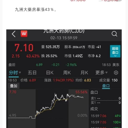
九洲大藥房暴漲43％。