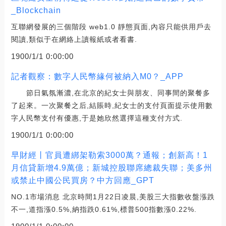
_Blockchain
互聯網發展的三個階段 web1.0 靜態頁面,內容只能供用戶去
閱讀,類似于在網絡上讀報紙或者看書.
1900/1/1 0:00:00
記者觀察：數字人民幣緣何被納入M0？_APP
節日氣氛漸濃,在北京的紀女士與朋友、同事間的聚餐多
了起來。一次聚餐之后,結賬時,紀女士的支付頁面提示使用數
字人民幣支付有優惠,于是她欣然選擇這種支付方式.
1900/1/1 0:00:00
早財經丨官員遭綁架勒索3000萬？通報；創新高！1
月信貸新增4.9萬億；新城控股聯席總裁失聯；美多州
或禁止中國公民買房？中方回應_GPT
NO.1市場消息 北京時間1月22日凌晨,美股三大指數收盤漲跌
不一,道指漲0.5%,納指跌0.61%,標普500指數漲0.22%.