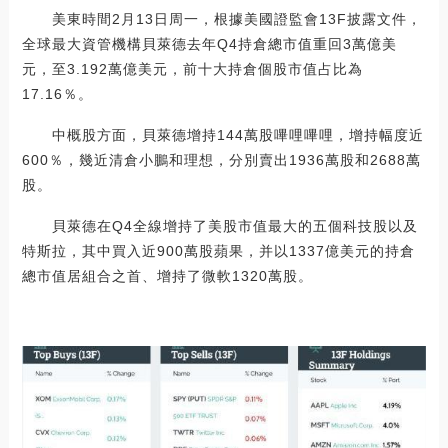
美東時間2月13日周一，根據美國證監會13F披露文件，
全球最大資管機構貝萊德去年Q4持倉總市值重回3萬億美
元，至3.192萬億美元，前十大持倉個股市值占比為
17.16％。
中概股方面，貝萊德增持144萬股嗶哩嗶哩，增持幅度近
600％，幾近清倉小鵬和理想，分別賣出1936萬股和2688萬
股。
貝萊德在Q4全線增持了美股市值最大的五個科技股以及
特斯拉，其中買入近900萬股蘋果，并以1337億美元的持倉
總市值居組合之首、增持了微軟1320萬股。