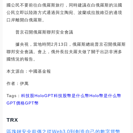
國公民不要前往白俄羅斯旅行，同時建議在白俄羅斯的法國
公民立即以陸路方式通過與立陶宛、波蘭或拉脫維亞的邊境
口岸離開白俄羅斯。
普京召開俄羅斯聯邦安全會議
據央視，當地時間2月13日，俄羅斯總統普京召開俄羅斯
聯邦安全會議。會上，俄外長拉夫羅夫做了關于出訪非洲多
國情況的報告。
本文源自：中國基金報
作者：伊萬
Tags：
科技股
Holo
GPT
科技股幣是什么幣
Holo幣是什么幣
GPT價格
GPT幣
TRX
區塊鏈安全前傳之從Web3.0到創造自己的數字貨幣