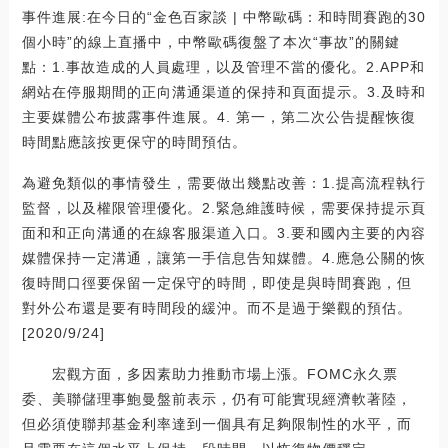
事件進展:在今日的“金色百家談 | 中幣歐碼：和時間賽跑的30
個小時”的線上直播中，中幣歐碼復盤了本次“事故”的關鍵
點：1.事故造成的人員處理，以及管理不當的優化。2.APP和
網站在停服期間的正向溝通渠道的保持和頁面提示。3.及時和
主要媒體公布披露事件進展。4. 第一，第二次公告提醒恢復
時間點應該按更保守的時間預估。
為避免類似的事情發生，需要做出幾點改善：1.提高流程執行
監督，以及權限管理優化。2.緊急維護時候，需要保持提示頁
面和和正向溝通的在線客服渠道入口。3.要和國內主要的內容
媒體保持一定溝通，讓第一手信息告知媒體。4.應急公關的恢
復時間口徑要保留一定保守的時間，即使是與時間賽跑，但
對外公布還是要有時間段的緩沖。而不是過于樂觀的預估。
[2020/9/24]
宏觀方面，多因素助力推動市場上漲。FOMC永久票
委、美聯儲理事鮑曼盤前表示，仍有可能實現經濟軟著陸，
但必須使聯邦基金利率達到一個具有足夠限制性的水平，而