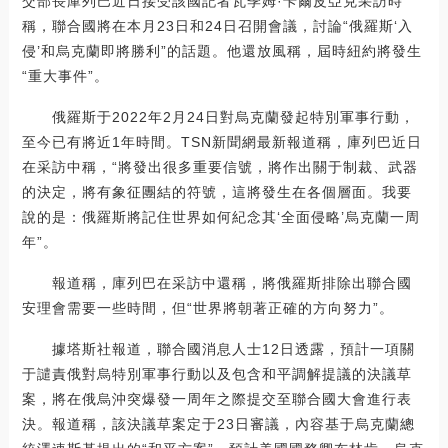
交部長庫列巴近日接受該國記者瓦季姆·卡爾皮亞克采訪時
稱，聯合國將在本月23日和24日召開會議，討論“俄羅斯‘入
侵’和烏克蘭即將勝利”的話題。他還放風稱，屆時紐約將發生
“重大事件”。
俄羅斯于2022年2月24日對烏克蘭發起特別軍事行動，
至今已有將近1年時間。TSN新聞網最新報道稱，庫列巴近日
在采訪中稱，“將發出很多重要信號，將作出關于制裁、武器
的決定，將有象征團結的符號，這將發生在各個層面。我要
說的是：俄羅斯將記住世界如何紀念其‘全面侵略’烏克蘭一周
年”。
報道稱，庫列巴在采訪中還稱，將俄羅斯排除出聯合國
安理會需要一些時間，但“世界將朝著正確的方向努力”。
據塔斯社報道，聯合國消息人士12日透露，預計一項關
于譴責俄對烏特別軍事行動以及包含和平調解提議的決議草
案，將在俄烏沖突爆發一周年之際提交至聯合國大會進行表
決。報道稱，該決議草案定于23日審議，內容基于烏克蘭總