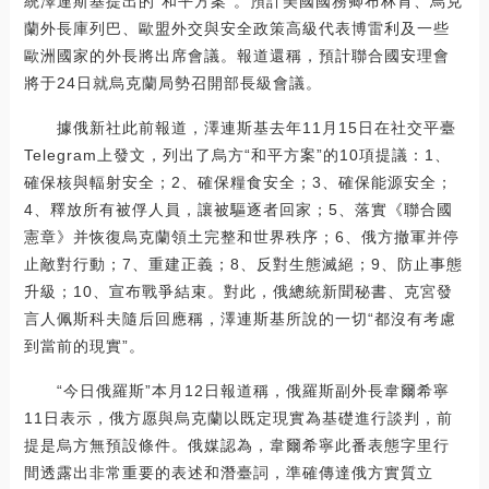
統澤連斯基提出的“和平方案”。預計美國國務卿布林肯、烏克
蘭外長庫列巴、歐盟外交與安全政策高級代表博雷利及一些
歐洲國家的外長將出席會議。報道還稱，預計聯合國安理會
將于24日就烏克蘭局勢召開部長級會議。
據俄新社此前報道，澤連斯基去年11月15日在社交平臺
Telegram上發文，列出了烏方“和平方案”的10項提議：1、
確保核與輻射安全；2、確保糧食安全；3、確保能源安全；
4、釋放所有被俘人員，讓被驅逐者回家；5、落實《聯合國
憲章》并恢復烏克蘭領土完整和世界秩序；6、俄方撤軍并停
止敵對行動；7、重建正義；8、反對生態滅絕；9、防止事態
升級；10、宣布戰爭結束。對此，俄總統新聞秘書、克宮發
言人佩斯科夫隨后回應稱，澤連斯基所說的一切“都沒有考慮
到當前的現實”。
“今日俄羅斯”本月12日報道稱，俄羅斯副外長韋爾希寧
11日表示，俄方愿與烏克蘭以既定現實為基礎進行談判，前
提是烏方無預設條件。俄媒認為，韋爾希寧此番表態字里行
間透露出非常重要的表述和潛臺詞，準確傳達俄方實質立