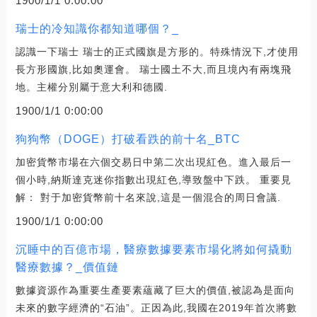
1900/1/1 0:00:00
瑞士的冷知識你都知道哪個？_
認識一下瑞士 瑞士的正式國旗是方形的。特殊情況下,才使用
長方形國旗,比如奧運會。 瑞士國土不大,而且境內有兩塊飛
地。主權分別屬于意大利和德國.
1900/1/1 0:00:00
狗狗幣（DOGE）打破看跌的前十名_BTC
加密貨幣市場在六個交易日中第二次出現紅色。進入最后一
個小時,納斯達克迷你指數出現紅色,導致盤中下跌。 重要見
解： 對于加密貨幣前十名來說,這是一個混合的周日會議.
1900/1/1 0:00:00
沉睡中的百億市場，醫療數據要素市場化將如何撬動
醫療數據？_價值鏈
數據資源作為重要生產要素蘊藏了巨大的價值,被認為是面向
未來的數字經濟的“石油”。正因為此,我國在2019年首次將數