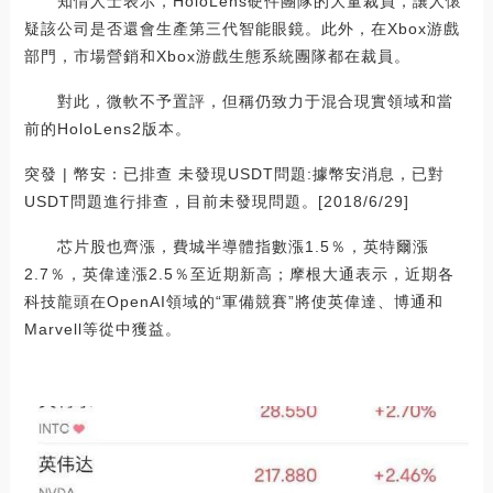
知情人士表示，HoloLens硬件團隊的大量裁員，讓人懷
疑該公司是否還會生產第三代智能眼鏡。此外，在Xbox游戲
部門，市場營銷和Xbox游戲生態系統團隊都在裁員。
對此，微軟不予置評，但稱仍致力于混合現實領域和當
前的HoloLens2版本。
突發 | 幣安：已排查 未發現USDT問題:據幣安消息，已對
USDT問題進行排查，目前未發現問題。[2018/6/29]
芯片股也齊漲，費城半導體指數漲1.5％，英特爾漲
2.7％，英偉達漲2.5％至近期新高；摩根大通表示，近期各
科技龍頭在OpenAI領域的“軍備競賽”將使英偉達、博通和
Marvell等從中獲益。