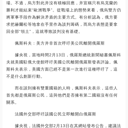
場。不過，烏方對此并沒有積極回應，并宣稱只有烏克蘭的
勝利才能結束“歐洲戰爭”。從戰場上的態勢來看，俄烏雙方仍
將軍事手段作為解決矛盾的主要方式。有分析認為，俄方要
求把赫爾松等地拿在手里作為談判籌碼，而烏方表態是要拿
回全部“領土”，這就導致談判沒有基礎。
佩斯科夫：美方并非首次呼吁美公民離開俄羅斯
據央視，當地時間2月13日，俄羅斯總統新聞秘書佩斯科
夫就美國駐俄大使館呼吁美國公民離開俄羅斯發表評論。佩
斯科夫表示，美國方面已經不是第一次進行這種呼吁了，這
不是什么創新行動。
而在談到擁有雙重國籍的人時，佩斯科夫表示，這些人
首先都是俄羅斯公民，這與他們是否擁有第二國籍沒有任何
關系。
法國外交部呼吁該國公民立即離開白俄羅斯
據央視，法國外交部2月13日在其網站發布公告，建議法