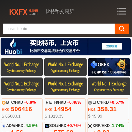
比特幣交易所
BTC/HKD
+0.6%
ETH/HKD
+0.48%
LTC/HKD
+0.57%
506416
14954
358.31
HK$
HK$
HK$
$ 65000.1
$ 1919.39
$ 45.99
ADA/HKD
-4.59%
SOL/HKD
+0.76%
XRP/HKD
-1.74%