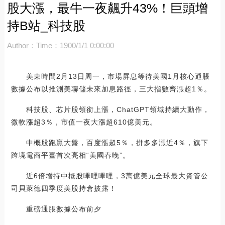
股大漲，最牛一夜飆升43%！巨頭增
持B站_科技股
Author：
Time：1900/1/1 0:00:00
美東時間2月13日周一，市場屏息等待美國1月核心通脹
數據公布以推測美聯儲未來加息路徑，三大指數齊漲超1％。
科技股、芯片股領銜上漲，ChatGPT領域持續大動作，
微軟漲超3％，市值一夜大漲超610億美元。
中概股跑贏大盤，百度漲超5％，拼多多漲近4％，旗下
跨境電商平臺首次亮相“美國春晚”。
近6倍增持中概股嗶哩嗶哩，3萬億美元全球最大資管公
司貝萊德四季度美股持倉披露！
重磅通脹數據公布前夕