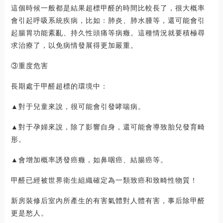
這個時候一般都是結果超標甲醛的時間比較長了，很大概率
會引起呼吸系統疾病，比如：肺炎、肺水腫等，還可能會引
起腸胃功能紊亂、持久性頭痛等病癥。這種情況就要積極尋
求治療了，以免病情發展得更加嚴重。
③重度危害
長期處于甲醛超標的環境中：
▲對于兒童來說，很可能會引發哮喘病。
▲對于孕婦來說，除了影響自身，還可能會導致胎兒發育畸
形。
▲會增加概率誘發癌癥，如鼻咽癌、結腸癌等。
甲醛已經被世界衛生組織確定為一類致癌和致畸性物質！
新房裝修后室內所產生的有害氣體對人體有害，事后除甲醛
更是愁人。