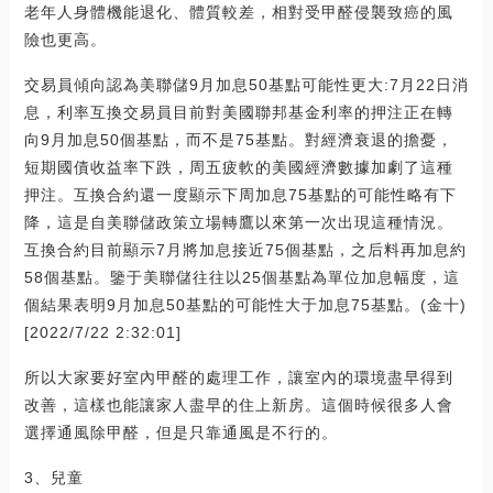
老年人身體機能退化、體質較差，相對受甲醛侵襲致癌的風
險也更高。
交易員傾向認為美聯儲9月加息50基點可能性更大:7月22日消
息，利率互換交易員目前對美國聯邦基金利率的押注正在轉
向9月加息50個基點，而不是75基點。對經濟衰退的擔憂，
短期國債收益率下跌，周五疲軟的美國經濟數據加劇了這種
押注。互換合約還一度顯示下周加息75基點的可能性略有下
降，這是自美聯儲政策立場轉鷹以來第一次出現這種情況。
互換合約目前顯示7月將加息接近75個基點，之后料再加息約
58個基點。鑒于美聯儲往往以25個基點為單位加息幅度，這
個結果表明9月加息50基點的可能性大于加息75基點。(金十)
[2022/7/22 2:32:01]
所以大家要好室內甲醛的處理工作，讓室內的環境盡早得到
改善，這樣也能讓家人盡早的住上新房。這個時候很多人會
選擇通風除甲醛，但是只靠通風是不行的。
3、兒童