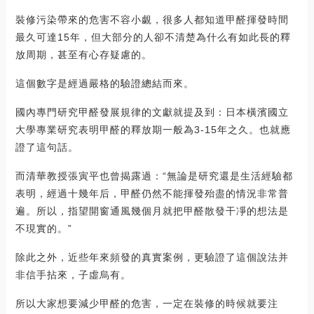
裝修污染帶來的危害不容小覷，很多人都知道甲醛揮發時間
最久可達15年，但大部分的人卻不清楚為什么有如此長的釋
放周期，甚至有心存疑慮的。
這個數字是經過嚴格的驗證總結而來。
國內專門研究甲醛發展規律的文獻就提及到：日本橫濱國立
大學專業研究表明甲醛的釋放期一般為3-15年之久。也就應
證了這句話。
而清華教授張寅平也曾揭露過：“無論是研究還是生活經驗都
表明，經過十幾年后，甲醛仍然不能揮發殆盡的情況非常普
遍。所以，指望開窗通風幾個月就把甲醛散發干凈的想法是
不現實的。”
除此之外，近些年來頻發的真實案例，更驗證了這個說法并
非信手拈來，子虛烏有。
所以大家想要減少甲醛的危害，一定在裝修的時候就要注