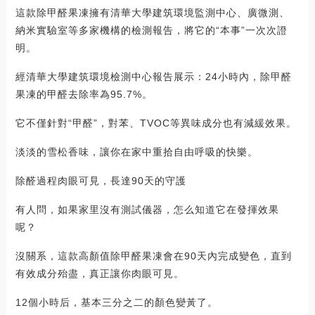
這款除甲醛果凍擁有清華大學建筑環境監測中心、廣微測、
納米實驗室等多家機構的檢測報告，將它的“本事”一次次證
明。
經清華大學建筑環境檢測中心報告展示：24小時內，除甲醛
果凍的甲醛去除率為95.7%。
它不僅針對“甲醛”，對苯、TVOC等異味成分也有減緩效果。
淡淡的雪松香味，讓你在家中重拾自由呼吸的快樂。
除醛過程肉眼可見，長達90天的守護
有人問，如果家里沒有測試儀器，怎么知道它在發揮效果
呢？
沒關系，這款高顏值除甲醛果凍會在90天內完成變色，直到
有效成分殆盡，真正讓你肉眼可見。
12個小時后，基本三分之二的顏色變黃了。