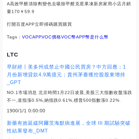
A高效甲醛清除劑變色去吸除甲醛克星果凍新房家用小店月銷
量170￥59.9
打開百度APP立即掃碼購買購買
Tags：
VOC
APPVOC價格
VOC幣
APP幣是什么幣
LTC
早財經丨美多州或禁止中國公民買房？中方回應；1
月份新增貸款4.9萬億元；貴州茅臺獲控股股東增持
_GPT
NO.1市場消息 北京時間1月22日凌晨,美股三大指數收盤漲跌
不一,道指漲0.5%,納指跌0.61%,標普500指數漲0.22%.
1900/1/1 0:00:00
新藥有效延緩阿爾茨海默病進展，全球 III 期試驗突破
性結果發布_DMT