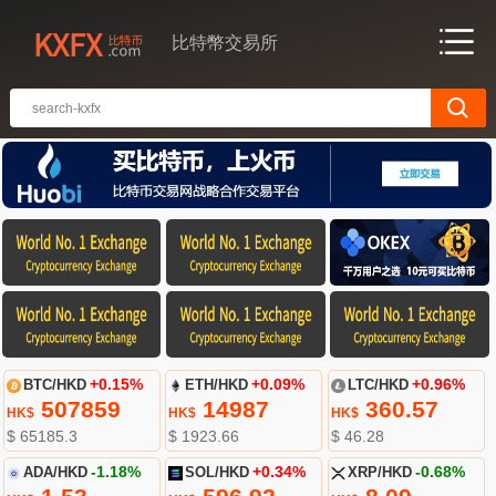
比特幣交易所
BTC/HKD
+0.15%
ETH/HKD
+0.09%
LTC/HKD
+0.96%
507859
14987
360.57
HK$
HK$
HK$
$ 65185.3
$ 1923.66
$ 46.28
ADA/HKD
-1.18%
SOL/HKD
+0.34%
XRP/HKD
-0.68%