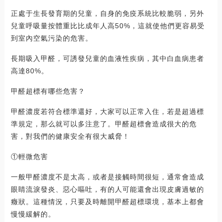
正處于生長發育期的兒童，自身的免疫系統比較脆弱，另外
兒童呼吸量按體重比比成年人高50%，這就使他們更容易受
到室內空氣污染的危害。
長期吸入甲醛，可誘發兒童的血液性疾病，其中白血病患者
高達80%。
甲醛超標有哪些危害？
甲醛濃度若符合標準還好，大家可以正常入住，若是超過標
準規定，那么就可以多注意了。甲醛超標會造成很大的危
害，對我們的健康安全有很大威脅！
①輕微危害
一般甲醛濃度不是太高，或者是接觸時間很短，通常會造成
眼睛流淚發炎、惡心嘔吐，有的人可能還會出現皮膚過敏的
癥狀。這種情況，只要及時離開甲醛超標環境，基本上都會
慢慢緩解的。