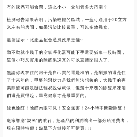
有的辣媽可能會問，這么小小一盒能管多大范圍？
檢測報告結果表明，污染較輕的區域，一盒可適用于20立方
米左右的房間，如果污染比較嚴重，可以多放幾盒。
溫馨提示：此產品配合通風效果更佳~
動不動就小幾千的空氣凈化器可能下手還要猶豫一段時間，
這個小巧又實用的除醛果凍真的可以直接閉眼入了。
無論你現在住的房子是自己買的還是租的，是剛搬的還是住
了十來年的，甲醛的潛伏力是我們無法想象的，大幾千的專
業除醛可能沒辦法輕易說做就做，但幾十來塊的除醛果凍咱
們還是買得起，畢竟健康才是最重要的。
綠色除醛！除醛肉眼可見！安全無害！24小時不間斷除醛！
廠家響應“親民”的號召，把產品的利潤讓出一部分給消費者，
現在限時特價！點擊下方鏈接即可購買↓↓↓