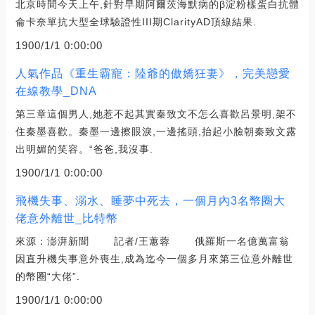
北京時間今天上午,針對早期阿爾茨海默病的β淀粉樣蛋白抗體
侖卡奈單抗大型全球驗證性III期ClarityAD頂線結果.
1900/1/1 0:00:00
人氣作品《重生霸寵：陸爺的傲嬌狂妻》，完美戀愛
在線教學_DNA
第三章這個男人,她惹不起其實秦致文不怎么喜歡呂景明,架不
住秦墨喜歡。秦墨一邊擦眼淚,一邊搖頭,抬起小臉朝秦致文露
出明媚的笑容。“爸爸,我沒事.
1900/1/1 0:00:00
飛機失事、溺水、睡夢中死去，一個月內3名幣圈大
佬意外離世_比特幣
來源：澎湃新聞 記者/王蕙蓉 俄羅斯一名億萬富翁
因直升機失事意外喪生,成為迄今一個多月來第三位意外離世
的幣圈“大佬”.
1900/1/1 0:00:00