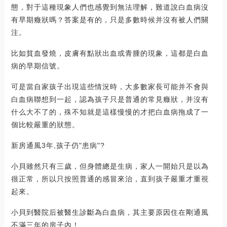
態，對于這種現象人們也感覺到無法理解，難道說白血病沒
有早期癥狀嗎？答案是有的，只是多數時候并沒有被人們關
注。
比如貧血發燒，皮膚有點狀出血或青腫的現象，這都是白血
病的早期信號。
可是當自家孩子出現這些情況時，大多數家長可能并不會與
白血病聯想到一起，認為孩子只是普通的常見癥狀，并沒有
什么大不了的，殊不知就是這樣慢慢的才把白血病拖成了一
個比較嚴重的狀態。
新房通風3年,孩子仍"患病"?
小貝雖然只有三歲，但身體總是生病，家人一開始只是以為
很正常，所以只按照普通的感冒來治，直到孩子嚴重才重視
起來。
小貝到醫院后被醫生診斷為白血病，其主要原因住在剛通風
不滿三年的房子內！