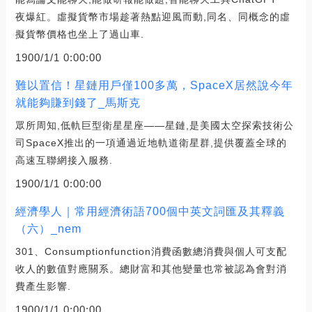
夜爆紅。虛擬貨幣市場趁著熱點迎風而動,同名、同概念的虛
擬貨幣價格也坐上了過山車.
1900/1/1 0:00:00
難以置信！星鏈用戶僅100多萬，SpaceX居然說今年
就能夠賺到錢了_馬斯克
眾所周知,低軌巨型衛星星座——星鏈,是美國太空探索技術公
司SpaceX推出的一項通過近地軌道衛星群,提供覆蓋全球的
高速互聯網接入服務.
1900/1/1 0:00:00
經濟學人｜常用經濟術語700個中英文詞匯及其釋義
（六）_nem
301、Consumptionfunction消費函數總消費與個人可支配
收人的數值對應關系。總財富和其他變量也常被認為會對消
費產生影響.
1900/1/1 0:00:00