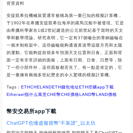
背景資料
安提凱希拉機械裝置通常被稱為第一臺已知的模擬計算機，
于1902年在希臘安提凱希拉海岸的羅馬沉船中被發現。它是
由希臘科學家在1或2世紀建造的公元前世紀基于當時的天文
學和數學理論。研究表明，它一定有37個嚙合的青銅齒輪在
一個木制框架中。這些齒輪能夠通過黃道帶追蹤月亮和太陽
的運動。它能夠提前很多年預測天文位置和日食。正面和背
面一定有非常詳細的面板，上面有日期、日食、日歷等，除
了一些小部件外，這些面板都丟失了。有一點是肯定的，它
是一臺擁有兩個多世紀歷史的令人驚嘆的模擬計算機。
Tags：
ETH
CHE
LANDETH錢包地址
ETH挖礦app下載
Etherael指什么寓意CHE幣
CHE價格LAND幣
LAND價格
幣安交易所app下載
ChatGPT也懂虛擬貨幣“不靠譜”_以太坊
能寫論文能聊天,能做研報能做題,智能聊天工具ChatGPT一