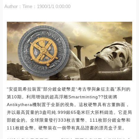
Author：
Time：1900/1/1 0:00:00
“安提凱希拉裝置”部分鍍金硬幣是“考古學與象征主義”系列的
第10期。利用增強的超高浮雕Smartminting??技術將
Antikythera機制置于全新的視角。這枚硬幣具有古董飾面，
并以最高質量的3盎司純.999銀65毫米巨大胚料鑄造。它是局
部鍍金的。全球限量發行333枚古董幣、111枚部分鍍金幣和
111枚鍍金幣。硬幣裝在一個帶有真品證書的漂亮盒子里。