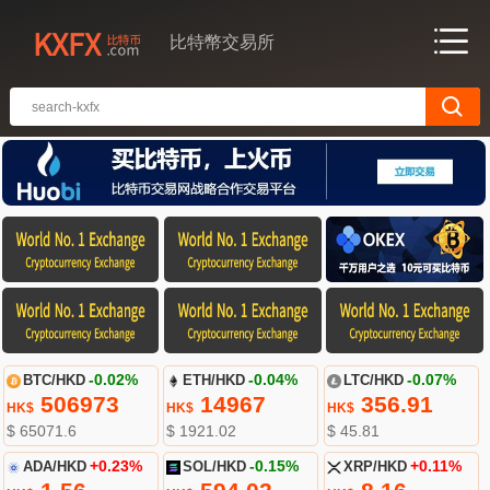
比特幣交易所
BTC/HKD
-0.02%
ETH/HKD
-0.04%
LTC/HKD
-0.07%
506973
14967
356.91
HK$
HK$
HK$
$ 65071.6
$ 1921.02
$ 45.81
ADA/HKD
+0.23%
SOL/HKD
-0.15%
XRP/HKD
+0.11%