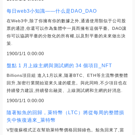
每日web3小知識——什么是DAO_DAO
在Web3中,除了你擁有你的數據之外,通過使用類似于公司股
票的通證,你還可以作為集體中一員而擁有這個平臺。DAO讓
你可以協調平臺的分散化的所有權,以及對平臺的未來做出決
策.
1900/1/1 0:00:00
盤點 1 月上線主網與測試網的 34 個項目_NFT
Billions項目組 進入1月以來,隨著BTC、ETH等主流幣價整體
回升,加密行業開始迎來久違的暖意。與此同時,不少項目也在
持續發力建設,持續發出融資、上線測試網和主網的好消息.
1900/1/1 0:00:00
隨著鯨魚的回歸，萊特幣（LTC）將從每周的整體損
失中恢復過來_萊特幣
V型復蘇模式正在幫助萊特幣價格回歸綠色。鯨魚回來了,當