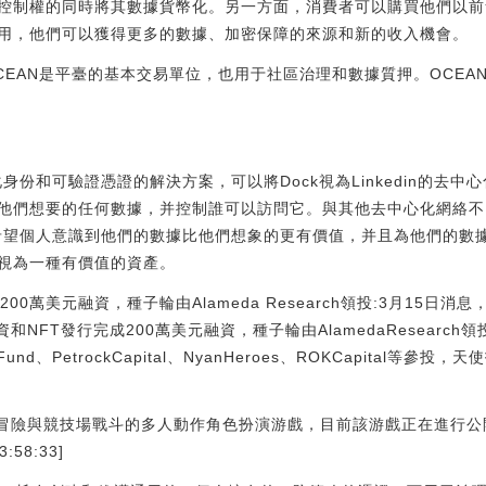
控制權的同時將其數據貨幣化。另一方面，消費者可以購買他們以前
用，他們可以獲得更多的數據、加密保障的來源和新的收入機會。
okenOCEAN是平臺的基本交易單位，也用于社區治理和數據質押。OCE
化身份和可驗證憑證的解決方案，可以將Dock視為Linkedin的去
他們想要的任何數據，并控制誰可以訪問它。與其他去中心化網絡不同
隊希望個人意識到他們的數據比他們想象的更有價值，并且為他們的數
視為一種有價值的資產。
計200萬美元融資，種子輪由Alameda Research領投:3月15日消息
資和NFT發行完成200萬美元融資，種子輪由AlamedaResearch領投，
EcoFund、PetrockCapital、NyanHeroes、ROKCapital等參投
一款融合冒險與競技場戰斗的多人動作角色扮演游戲，目前該游戲正在進行公
:58:33]