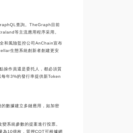
phQL查詢。TheGraph目前
entraland等主流應用程序采用。
安全和風險監控公司AnChain宣布
Stellar生態系統創新者創建更安
、節點操作員還是委托人，都必須質
每年3%的發行率提供新Token
區塊鏈的數據建立多鏈應用，如加密
以對改變系統參數的提案進行投票。
量為10億枚，質押CQT可根據網