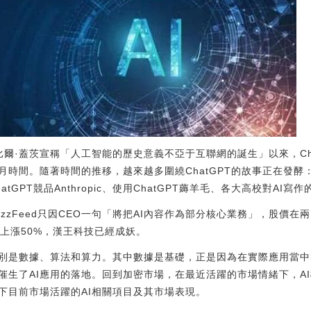
，比爾·蓋茨宣稱「人工智能的歷史意義不亞于互聯網的誕生」以來，Ch
間。隨著時間的推移，越來越多圍繞ChatGPT的故事正在發酵：Off
atGPT競品Anthropic、使用ChatGPT薅羊毛、各大高校對AI寫
zzFeed只因CEO一句「將把AI內容作為部分核心業務」，股價在兩
上漲50%，漢王科技已經成妖。
別是數據、算法和算力。其中數據是基礎，正是因為在實際應用當中
催生了AI應用的落地。回到加密市場，在最近活躍的市場情緒下，A
下目前市場活躍的AI相關項目及其市場表現。