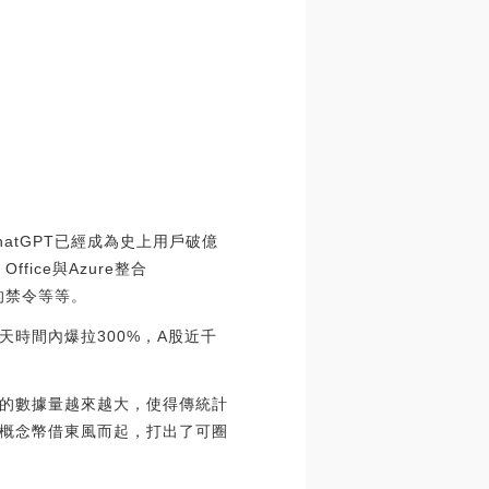
atGPT已經成為史上用戶破億
ice與Azure整合
作的禁令等等。
天時間內爆拉300%，A股近千
的數據量越來越大，使得傳統計
I概念幣借東風而起，打出了可圈