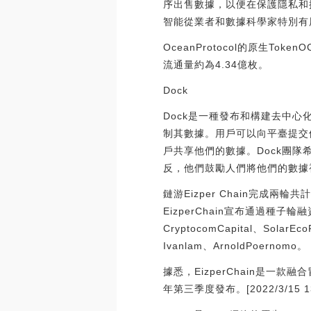
序出售數據，以便在保護隱私和
智能從業者和數據科學家特別有
OceanProtocol的原生T
流通量約為4.34億枚。
Dock
Dock是一種發布和構建去中心
制其數據。用戶可以向平臺提交
戶共享他們的數據。Dock團
反，他們鼓勵人們將他們的數據
鏈游Eizper Chain完成兩輪共
EizperChain宣布通過種子輪融
CryptocomCapital、Solar
Ivanlam、ArnoldPoernomo。
據悉，EizperChain是
年第三季度發布。[2022/3/15 13