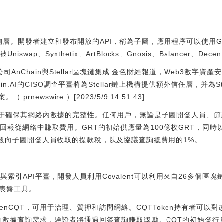
查詢層。開發者建立和發布開放的API，稱為子圖，應用程序可以使用Gra
wap、Synthetix、ArtBlocks、Gnosis、Balancer、Dec
AnChain與Stellar區塊鏈集成:金色財經報道，Web3數字資產
hain.AI的CISO調查平臺將為Stellar鏈上機構提供額外信任層，并為
newswire ）[2023/5/9 14:51:43]
nGRT用于確保其網絡內數據的完整性。任何用戶，無論是子圖開發人員
回報從網絡中賺取費用。GRT的初始供應量為100億枚GRT，同時以
會銷毀向子圖開發人員收取的提款稅，以及協議查詢總費用的1%。
查詢與索引API平臺，開發人員利用Covalent可以利用來自26多個
儀表盤工具。
生TokenCQT，可用于治理、質押和訪問網絡。CQTToken持有者可
用戶的數據查詢需求，驗證者將通過回答查詢賺取獎勵。CQT的初始發行