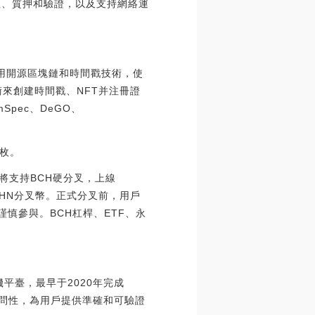
治理、質押和驗證，以及支持網絡運
過使用開源區塊鏈和時間戳技術，使
術來創建時間戳、NFT并注冊證
Spec、DeGO、
億枚。
茶將支持BCH硬分叉，上線
、BCHN分叉幣。正式分叉前，用戶
謹慎參與。BCH杠桿、ETF、永
平臺，最早于2020年完成
訪問性，為用戶提供準確和可驗證