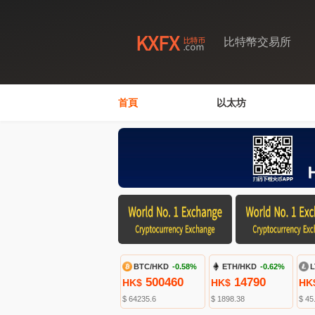
比特幣交易所
首頁
以太坊
BTC/HKD
-0.58%
ETH/HKD
-0.62%
L
500460
14790
HK$
HK$
HK
$ 64235.6
$ 1898.38
$ 45