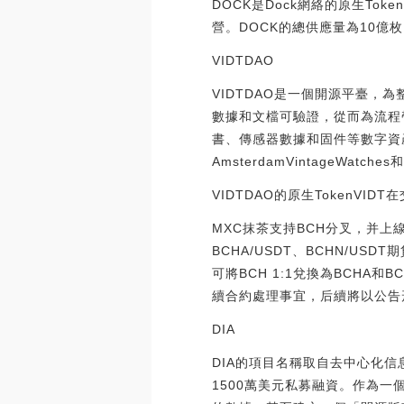
DOCK是Dock網絡的原生T
營。DOCK的總供應量為10億
VIDTDAO
VIDTDAO是一個開源平臺，
數據和文檔可驗證，從而為流程帶
書、傳感器數據和固件等數字資產。在
AmsterdamVintageWatc
VIDTDAO的原生TokenVI
MXC抹茶支持BCH分叉，并上線
BCHA/USDT、BCHN/US
可將BCH 1:1兌換為BCHA
續合約處理事宜，后續將以公告形式通
DIA
DIA的項目名稱取自去中心化信
1500萬美元私募融資。作為一