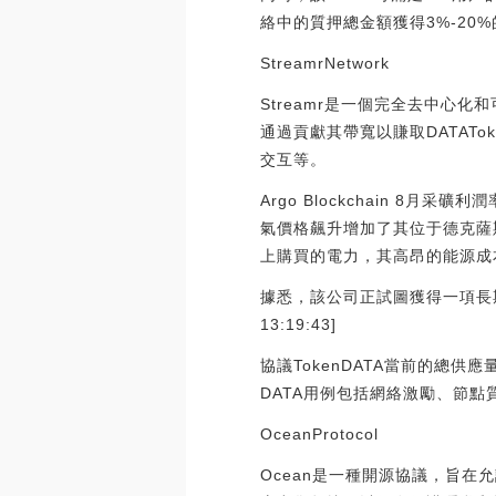
絡中的質押總金額獲得3%-20%
StreamrNetwork
Streamr是一個完全去中
通過貢獻其帶寬以賺取DATAT
交互等。
Argo Blockchain 8月
氣價格飆升增加了其位于德克薩斯
上購買的電力，其高昂的能源成
據悉，該公司正試圖獲得一項長期的
13:19:43]
協議TokenDATA當前的總供
DATA用例包括網絡激勵、節
OceanProtocol
Ocean是一種開源協議，旨在