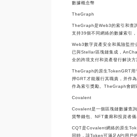
數據概念幣
TheGraph
TheGraph是Web3的索引和
支持39個不同網絡的數據索引，被Unis
Web3數字資產安全和風險監控公司
已與Stellar區塊鏈集成，AnC
全的跨境支付和資產發行解決方案。（ pr
TheGraph的原生Toke
押GRT才能履行其職責，并作為
作為索引獎勵。TheGraph
Covalent
Covalent是一個區塊鏈數據
貨幣錢包、NFT畫廊和投資者
CQT是Covalent網絡的原
同時，該Token可滿足API