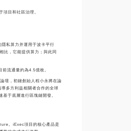
要用于項目和社區治理。
U中的隱私算力并運用于波卡平行
務相比，它能提供算力；與此同
，目前流通量約為4.5億枚。
斯世界論壇，初鏈創始人程小永將在論
指導多方利益相關者合作的全球
快速基于底層進行區塊鏈開發。
zure。iExec項目的核心產品是