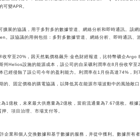
的可變APR。
心化和可擴展的協議，用于多對多的數據管道、網絡分析和即時通訊。該
oken。該協議的用例包括：多對多數據管道、網絡分析、即時通訊
采礦利潤率收窄至20%，因天然氣價格飆升:金色財經報道，比特幣礦企Argo B
州Helios設施的能源成本，該公司的自采礦利潤率在8月份收窄至
本已經侵蝕了該公司今年的盈利能力。利潤率在1月份高達74%，到7
、固定價格的購電協議，以降低其在能源市場波動中的風險敞口。（Coin
應量為1億枚，未來最大供應量為2億枚，當前流通量為7.67億枚。根據
點質押、項目治理、市場支付等。
允許企業和個人交換數據和基于數據的服務，并從中獲利。數據所有者可以