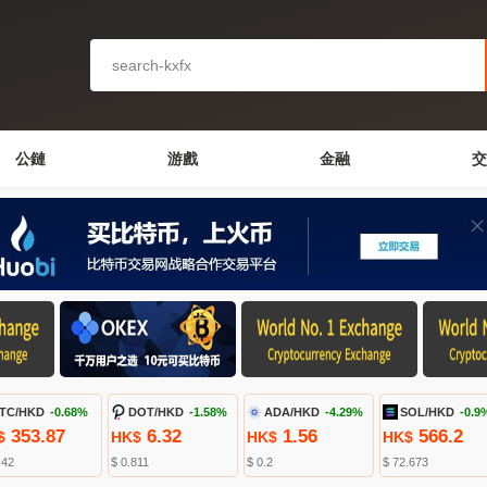
公鏈
游戲
金融
交
TC/HKD
-0.68%
DOT/HKD
-1.58%
ADA/HKD
-4.29%
SOL/HKD
-0.9
353.87
6.32
1.56
566.2
$
HK$
HK$
HK$
.42
$ 0.811
$ 0.2
$ 72.673