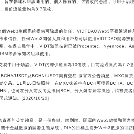
oken，旨在創建和維護通用的、個人擁有的、防篡改的憑證，可用于
枚，目前流通量約為8.7億枚。
為整個Web3生態系統提供可驗證的信任。VIDTDAOWeb3平臺通
來信任。任何Web3開發人員和用戶都可以使用VIDTDAO開源技
過去幾年中，VIDT驗證技術已被Procentec、Nyenrode、Am
hes和IBM等多家知名組織使用。
DT在交易中用于驗證。VIDT的總供應量為10億枚，目前流通量約為7.7
BCHA/USDT及BCHN/USDT期貨交易:據官方公告消息，MXC抹
DT期貨交易。11月15日快照時，在MXC抹茶持有BCH可獲得BCHA
和BCHN，也可在分叉前反向兌換回BCH。分叉鏈有歸零風險，請投資者
知。[2020/10/29]
息資產的英文縮寫，是一個多鏈、端到端、開源的Web3數據和預言機
個關于金融數據的開源生態系統，DIA的目標是提升Web3數據的可