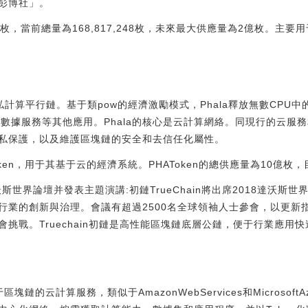
彭博社」。
743枚，當前總量為168,817,248枚，未來最大供應量為2億枚。主
態的隱私計算平行鏈。基于類pow的經濟激勵模式，Phala釋放無數CP
、數據服務等其他應用。Phala的核心是云計算網絡。同現行的云服
私保護，以及維護區塊鏈的安全和去信任化屬性。
原生Token，用于其基于云的經濟系統。PHAToken的總供應量為10億枚
8達沃斯世界論壇并發表主題演講:初鏈TrueChain將出席2018達沃
行業的創新與治理。會議有超過2500名全球領袖人士參會，以更新
挑戰。Truechain初鏈是高性能區塊鏈底層公鏈，便于行業應用
塊鏈的云計算服務，類似于AmazonWebServices和MicrosoftA