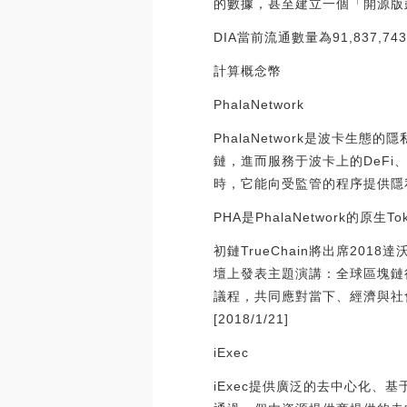
的數據，甚至建立一個「開源版
DIA當前流通數量為91,837,
計算概念幣
PhalaNetwork
PhalaNetwork是波卡生
鏈，進而服務于波卡上的DeFi
時，它能向受監管的程序提供隱
PHA是PhalaNetwork的
初鏈TrueChain將出席201
壇上發表主題演講：全球區塊鏈
議程，共同應對當下、經濟與社會
[2018/1/21]
iExec
iExec提供廣泛的去中心化、基于區