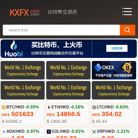
比特幣交易所
BTC/HKD
-0.35%
ETH/HKD
-0.18%
LTC/HKD
-0.63%
501633
14856.5
354.02
HK$
HK$
HK$
$ 64386.2
$ 1906.88
$ 45.44
ADA/HKD
-2.97%
SOL/HKD
-0.81%
XRP/HKD
-1.21%