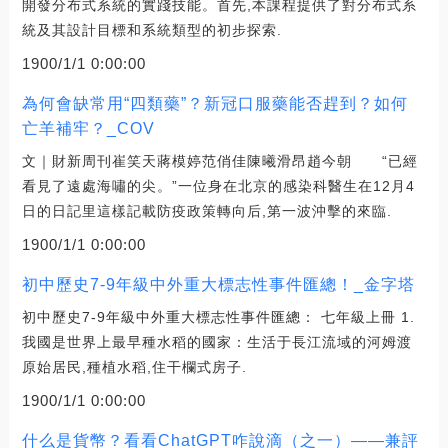
開發分布式系統的實踐技能。首先,本課程提供了對分布式系
統及其設計目標和系統類型的初步探索.
1900/1/1 0:00:00
為何會缺常用“四類藥”？新冠口服藥能否趕到？如何
亡羊補牢？_COV
文｜財新周刊崔笑天蔣模婷范俏佳陳曦滑昂趙今朝 “已經
看見了遠處海嘯的尖。”一位身在北京的感染科醫生在12月4
日的日記里這樣記載防疫政策轉向后,第一波沖擊的來臨.
1900/1/1 0:00:00
初中歷史7-9年級中外重大標志性事件匯總！_金字塔
初中歷史7-9年級中外重大標志性事件匯總： 七年級上冊 1.
我國是世界上最早種水稻的國家：生活于長江流域的河姆渡
原始居民,種植水稻,住干欄式房子.
1900/1/1 0:00:00
什么是貨幣？看看ChatGPT咋說滴（之一）——兼評