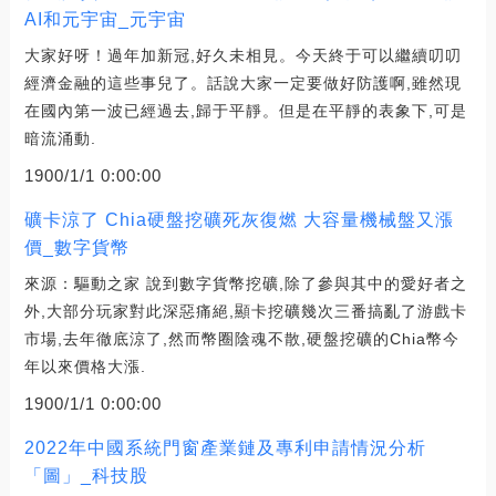
AI和元宇宙_元宇宙
大家好呀！過年加新冠,好久未相見。今天終于可以繼續叨叨
經濟金融的這些事兒了。話說大家一定要做好防護啊,雖然現
在國內第一波已經過去,歸于平靜。但是在平靜的表象下,可是
暗流涌動.
1900/1/1 0:00:00
礦卡涼了 Chia硬盤挖礦死灰復燃 大容量機械盤又漲
價_數字貨幣
來源：驅動之家 說到數字貨幣挖礦,除了參與其中的愛好者之
外,大部分玩家對此深惡痛絕,顯卡挖礦幾次三番搞亂了游戲卡
市場,去年徹底涼了,然而幣圈陰魂不散,硬盤挖礦的Chia幣今
年以來價格大漲.
1900/1/1 0:00:00
2022年中國系統門窗產業鏈及專利申請情況分析
「圖」_科技股