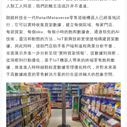
人類工人同居，我們距離主流或許并不遙遠。
朗鏡科技全一代RetailMetaverse零售巡檢機器人已經落地試
行，它可以實時收集貨架數據，建立每個區域、每家門店、
每節貨架、每個sku、每個小時的飽和數據倉。通過領先的AI
技術，靈活和動態的方法，IoT新興技術更便捷地構建貨架數
據。與此同時，借助門店助手客戶端和遠程商業分析平臺，
全面展示并進一步分析呈現“實時貨架情報”。從數據到洞察，
從洞察到行動優化，基于IoT機器人帶來的終端零售飽和數
據，推進進入時時細顆粒度數據管理優化時代，并對未來基
于高數據維度的零售解決方案的衍生提供極大的想象空間。