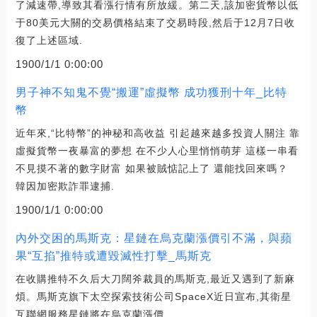
了減速帶,導致其看漲行情有所放緩。第二天,該加密貨幣以低
于80美元大關的交易價格結束了交易時段,然后于12月7日收
復了上述區域.
1900/1/1 0:00:00
男子神不知鬼不覺“搬運”虛擬幣 成功獲刑十年_比特
幣
近年來,“比特幣”的神秘和高收益 引起越來越多投資人關注 靠
虛擬貨幣一夜暴富的夢想 在不少人心里悄悄萌芽 這樣一串看
不見摸不著的數字財富 如果被賊惦記上了 還能找回來嗎？
韓因加密欺詐罪逮捕.
1900/1/1 0:00:00
內外交困的馬斯克：星鏈在烏克蘭漲價引不滿，與蘋
果“互掐”推特或遭毀滅性打擊_馬斯克
在收購推特不久后大刀闊斧裁員的馬斯克,最近又遇到了新麻
煩。馬斯克旗下太空探索技術公司SpaceX近日宣布,其衛星
互聯網服務星鏈將在烏克蘭漲價.