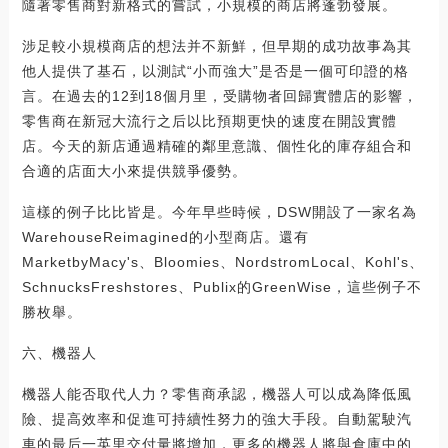
隨著零售商對新格式的嘗試，小規模的商店將蓬勃發展。
涉足較小規模商店的想法并不新鮮，但早期的成功故事為其
他人提供了基石，以測試“小而強大”是否是一個可印證的格
言。在過去的12到18個月里，受購物者回歸實體店的影響，
零售商在新冠大流行之后以比預期更快的速度在開設實體
店。今天的新店通過精確的鄰里意識、個性化的庫存組合和
合適的店面大小來提供競爭優勢。
這樣的例子比比皆是。今年早些時候，DSW開設了一家名為
WarehouseReimagined的小型商店。還有
MarketbyMacy's、Bloomies、NordstromLocal、Kohl's、
SchnucksFreshstores、Publix的GreenWise，這些例子不
勝枚舉。
六、機器人
機器人能否取代人力？零售商承認，機器人可以成為降低風
險、提高效率和促進可持續性努力的強大手段。自動駕駛汽
車的最后一英里交付量將增加，更多的機器人將與倉庫中的