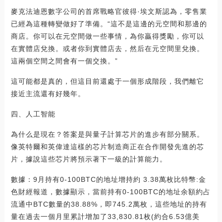
麥克法迪恩數字公司的首席戰略官彼得·埃文斯認為，零售業
已經為這種轉變做好了準備。“這不是這邊的元空間和那邊的
商店。你可以在元空間做一些事情，為你贏得獎勵，你可以
在實體店兌換。或者你到實體店去，然后在元空間里兌換。
這兩個空間之間會有一個交換。”
這可能都是真的，但這目前還處于一個形成階段，我們離它
接近主流還有好幾年。
四、人工智能
為什么是現在？答案是與量子計算芯片的進步有部分關系。
像英特爾和英偉達這樣的芯片制造商正在合作開發先進的芯
片，據說這些芯片將預示著下一級的計算能力。
數據：9月持有0-100BTC的地址增持約 3.38萬枚比特幣:金
色財經報道，數據顯示，當前持有0-100BTC的地址余額約占
流通中BTC數量的38.88%，即745.2萬枚，這些地址的持有
量在過去一個月里累計增加了33,830.81枚(約合6.53億美