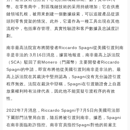
幣。在零售商中，對區塊鏈技術的采用持續增加；它在供應
鏈領域扎根，被用來創建一個數據線索，可以追蹤產品從源
頭到零售貨架的情況。此外，它還作為一種工具出現在其他
流程中，包括庫存管理、真實性驗證和客戶數據及忠誠度計
劃。
南非最高法院宣布將開發者Riccardo Spagni從美國引渡到南
非是非法的:3月16日消息，據當地報道，南非最高上訴法院
（SCA）駁回了前Monero（門羅幣）主要開發者Riccardo
Spagni的申請，即宣布將他從美國引渡到南非是非法的。最
高上訴法院在其裁決中堅持認為，Spagni沒有充分論證引渡
程序無效。法院在裁決中辯稱，Spagni在引渡聽證會上自愿
放棄權利時有法律代表，因此他不能質疑引渡程序的有效
性。
2022年7月消息，Riccardo Spagni于7月5日向美國司法部
下屬部門法警局自首，隨后將被引渡到南非。據悉，Spagni
在南非面臨欺詐指控。南非官員指控Spagni對他的前雇主