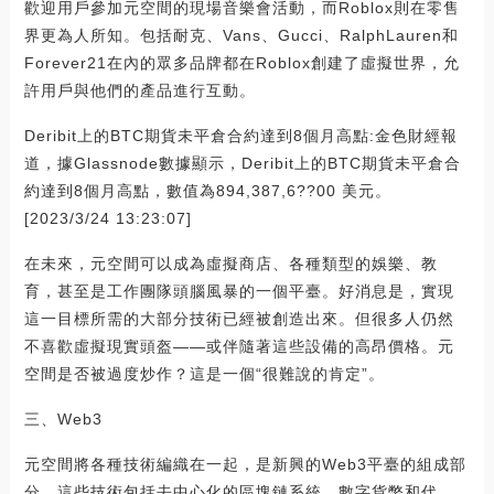
歡迎用戶參加元空間的現場音樂會活動，而Roblox則在零售
界更為人所知。包括耐克、Vans、Gucci、RalphLauren和
Forever21在內的眾多品牌都在Roblox創建了虛擬世界，允
許用戶與他們的產品進行互動。
Deribit上的BTC期貨未平倉合約達到8個月高點:金色財經報
道，據Glassnode數據顯示，Deribit上的BTC期貨未平倉合
約達到8個月高點，數值為894,387,6??00 美元。
[2023/3/24 13:23:07]
在未來，元空間可以成為虛擬商店、各種類型的娛樂、教
育，甚至是工作團隊頭腦風暴的一個平臺。好消息是，實現
這一目標所需的大部分技術已經被創造出來。但很多人仍然
不喜歡虛擬現實頭盔——或伴隨著這些設備的高昂價格。元
空間是否被過度炒作？這是一個“很難說的肯定”。
三、Web3
元空間將各種技術編織在一起，是新興的Web3平臺的組成部
分。這些技術包括去中心化的區塊鏈系統、數字貨幣和代