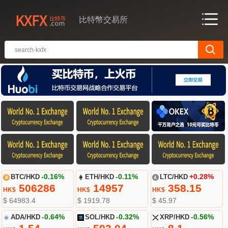
比特幣交易所
BTC/HKD
-0.16%
ETH/HKD
-0.11%
LTC/HKD
+0.28%
506286
14957
358.15
HK$
HK$
HK$
$ 64983.4
$ 1919.78
$ 45.97
ADA/HKD
-0.64%
SOL/HKD
-0.32%
XRP/HKD
-0.56%