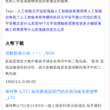
售的工作是為購物者提供更優質的服務。
Tags：
人工智能
元宇宙
區塊鏈人工智能技術應用
學人工智能
后悔死了
人工智能考研考哪些科目元宇宙平臺公司找幻霄
元
宇宙概念是什么意思NFT
元宇宙體驗館需要投資多少錢區塊
鏈工程專業學什么
區塊鏈存證怎么弄
火幣下載
理解藍碳介紹（一）_NOA
藍碳是指從大氣中吸收并儲存在海洋中的二氧化碳。“藍色”是
指這種儲存的水性。絕大多數藍碳是直接溶解到海洋中的二
氧化碳.
1900/1/1 0:00:00
萊特幣 (LTC) 如何勝過該部門的其他頂級加密貨幣
_LTC
萊特幣(LTC)在12月5日一路上漲至83美元區域后,似乎遇到