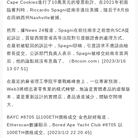
Cape Cookies進行了10萬美元的發票欺詐。在2021年初面
臨審判時，Riccardo Spagni從南非逃往美國，隨后于8月份
在田納西州Nashville被捕。
然而，據News 24報道，Spagni在前往南非之前曾向SCA提
起訴訟，質疑西開普省高等法院對引渡聽證會的處理方式。
在最初被駁回的訴訟中，Spagni辯稱，引渡請求不應該由檢
察長提交。公訴部門負責人表示，Spagni被移交給南非當局
后，他的論點就沒有意義了。（Bitcoin.com）[2023/3/16
13:07:51]
在最近的麻省理工學院平臺戰略峰會上，一位專家預測，
Web3將標志著零售業的模式轉變，無論是實體產品的虛擬版
本，還是重新設計的實體店，產品過道減少，體驗空間增
大。
BAYC #8705 以100ETH價格成交:金色財經報道，
Etherscan數據顯示，Bored Ape Yacht Club #8705 以
100ETH價格成交。[2023/1/2 22:20:45]