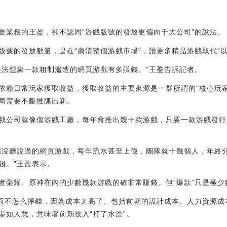
業務的王盈，卻不認同“游戲版號的發放更偏向于大公司”的說法。
的發放數量，是在“肅清整個游戲市場”，讓更多精品游戲取代“以
法想象一款粗制濫造的網頁游戲有多賺錢。”王盈告訴記者。
賴日常玩家獲取收益，獲取收益的主要來源是一群所謂的“核心玩家
商需要不斷推陳出新。
公司就像個游戲工廠，每年會推出幾十款游戲，只要一款游戲發行
沒聽說過的網頁游戲，每年流水甚至上億，團隊就十幾個人，年終
錢。”王盈表示。
榮耀、原神在內的少數幾款游戲的確非常賺錢。但“爆款”只是極少
而不怎么掙錢，因為成本太高了。包括前期的設計成本、人力資源成
盡如人意，意味著前期投入“打了水漂”。