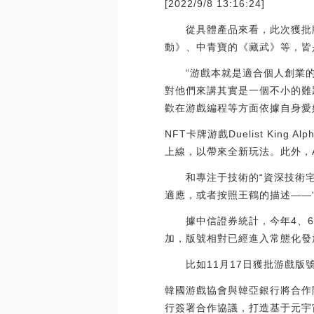
[2022/9/8 13:16:24]
從具體產品來看，此次獲批版
動》、中青寶的《藏武》等，皆
“游戲本就是適合個人創業的
對他們來講其實是一個不小的難
歡在游戲編程等方面依據自身愛
NFT卡牌游戲Duelist King A
上線，以帶來全新玩法。此外，Alpha
和專注于技術的“資深技術宅男
適應，或者按照王鶴的描述——
據中信證券統計，今年4、6、7
加，版號相對已經進入常態化發
比如11月17日獲批游戲版號
韓國游戲協會與韓亞銀行將合作
行簽署合作協議，打造基于元宇