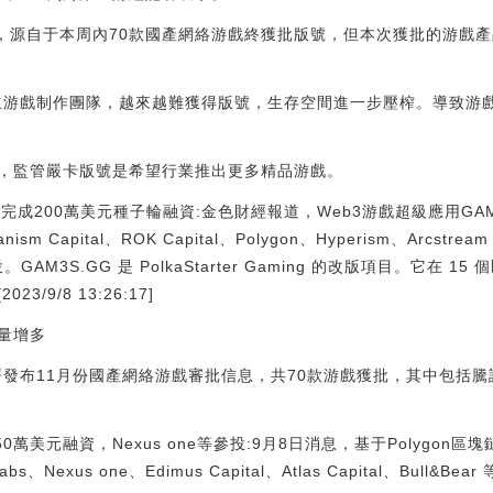
源自于本周內70款國產網絡游戲終獲批版號，但本次獲批的游戲產
游戲制作團隊，越來越難獲得版號，生存空間進一步壓榨。導致游
監管嚴卡版號是希望行業推出更多精品游戲。
GG完成200萬美元種子輪融資:金色財經報道，Web3游戲超級應用GAM
Capital、ROK Capital、Polygon、Hyperism、Arcstream Ca
tal 領投。GAM3S.GG 是 PolkaStarter Gaming 的改版項目。它在
3/9/8 13:26:17]
量增多
發布11月份國產網絡游戲審批信息，共70款游戲獲批，其中包括騰
50萬美元融資，Nexus one等參投:9月8日消息，基于Polygon區塊
、Nexus one、Edimus Capital、Atlas Capital、Bull&B