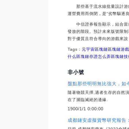
那些基于流水線批量設計游戲“
運營費用而倒閉，是“劣幣驅逐良
中信證券報告顯示，結合當前
發放的階段。預計未來版號限制
對于優質且符合導向的游戲來說
Tags：
元宇宙
區塊鏈
區塊鏈游
什么
區塊鏈存證怎么弄
區塊鏈技
非小號
盤點那些明明無比強大，如今
隨著物競天擇,適者生存的自然
在了瀕臨滅絕的邊緣.
1900/1/1 0:00:00
成都鏈安虛擬貨幣研究報告：