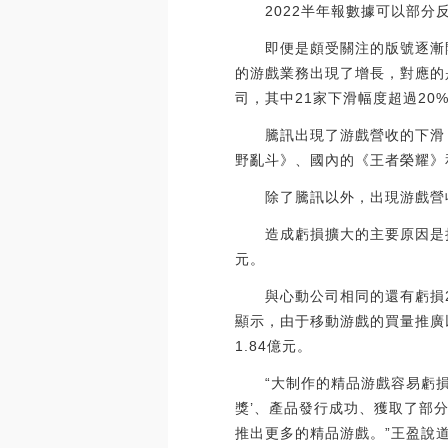
2022半年報數據可以部分
即便是頗受關注的版號逐漸開
的游戲業務出現了增長，對應的
司，其中21家下滑幅度超過20
騰訊出現了游戲營收的下滑，其
野亂斗》、國內的《王者榮耀》
除了騰訊以外，出現游戲營收下
造成虧損擴大的主要原因是持續
元。
與心動公司相同的還有虧損2.
顯示，由于移動游戲的買量推廣以
1.84億元。
“大制作的精品游戲容易虧損，
獎’、產品發行成功、獲取了部
推出更多的精品游戲。”王盈說