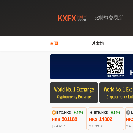
比特幣交易所
首頁
以太坊
BTC/HKD
-0.44%
ETH/HKD
-0.54%
L
501188
14802
HK$
HK$
HK
$ 64329.1
$ 1899.89
$ 45