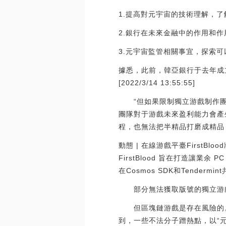
1.提高對元宇宙的技術理解，
2.銀行在未來金融中的作用和作
3.元宇宙監管相關事宜，探索
據悉，此前，韓亞銀行于去年成立
[2022/3/14 13:55:55]
“但如果限制獨立游戲制作團
團隊對于游戲未來盈利能力會產
程，也無法把半精品打磨成精品
動態 | 在線游戲平臺FirstBl
FirstBlood 旨在打造讓
在Cosmos SDK和Tenderm
部分無法獲取版號的獨立游戲制
但區塊鏈游戲是存在風險的。今
到，一些不法分子蹭熱點，以“