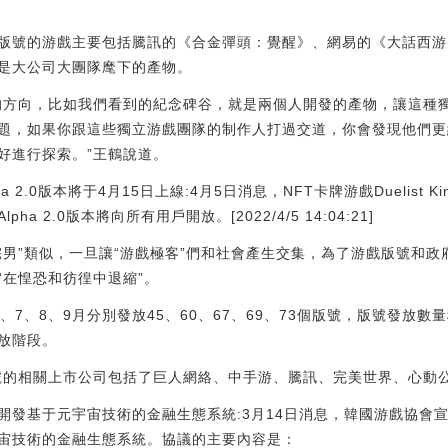
號的游戲主要包括騰訊的《合金彈頭：覺醒》、網易的《大話西游
是大公司大團隊麾下的產物。
方向，比如我們看到的紀念碑谷，就是兩個人開發的產物，讓這種
題，如果你跟這些獨立游戲團隊的制作人打過交道，你會發現他們更
好進行探索。”王鶴說道。
lpha 2.0版本將于4月15日上線:4月5日消息，NFT卡牌游戲Duelist Ki
 2.0版本將向所有用戶開放。[2022/4/5 14:04:21]
”類似，一旦讓“游戲極客”們和社會產生交集，為了游戲版號和政
“在惶恐和彷徨中退縮”。
、8、9月分別發放45、60、67、69、73個版號，版號發放數
放階段。
的相關上市公司包括了巨人網絡、中手游、騰訊、完美世界、心動
開發基于元宇宙技術的金融生態系統:3月14日消息，韓國游戲協會
宙技術的金融生態系統。協議的主要內容是：