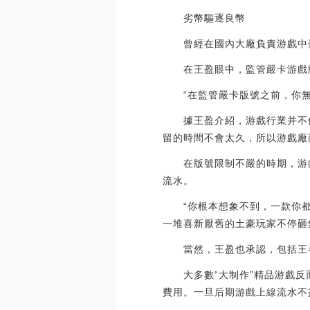
劣幣驅逐良幣
曾經在國內大廠負責游戲中臺
在王盈眼中，監管嚴卡游戲版號
“在監管嚴卡版號之前，你無
據王盈介紹，游戲行業并不依
留的時間不會太久，所以游戲廠
在版號限制不嚴的時期，游戲
流水。
“你根本想象不到，一款你都
一堆喜新厭舊的土豪玩家不停砸
當然，王盈也承認，包括王者
大多數“大制作”精品游戲反
費用。一旦后期游戲上線流水不