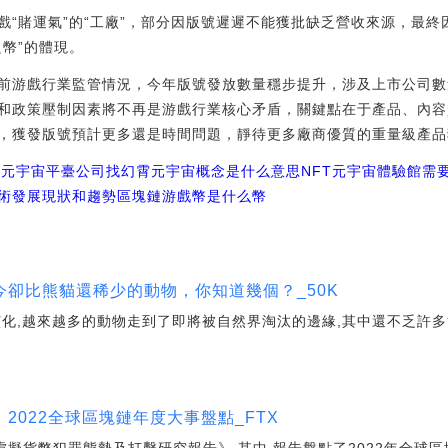
賭運氣”的“工廠”，部分因版號遲遲不能獲批缺乏營收來源，最終
幣”的體現。
游戲行業監管情況，今年版號發放數量穩步提升，涉及上市公司數
和政策壓制因素將不再是游戲行業核心矛盾，關鍵點在于產品、內容
，獲發版號預計更多還是時間問題，靜待更多廠商優質的重量級產品
戲元宇宙平臺公司找幻霄
元宇宙概念是什么意思NFT
元宇宙體驗館需
術發展現狀和趨勢
區塊鏈游戲幣是什么幣
卻比熊貓還稀少的動物，你知道幾個？_50K
演化,越來越多的動物走到了即將被自然界淘汰的邊緣,其中還不乏許多
2022全球區塊鏈年度大事盤點_FTX