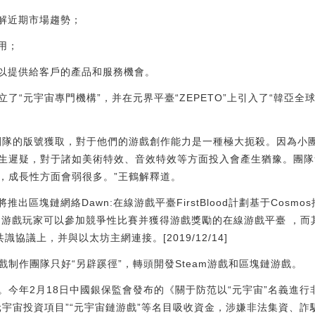
了解近期市場趨勢；
用；
可以提供給客戶的產品和服務機會。
了“元宇宙專門機構”，并在元界平臺“ZEPETO”上引入了“韓亞全
隊的版號獲取，對于他們的游戲創作能力是一種極大扼殺。因為小
生遲疑，對于諸如美術特效、音效特效等方面投入會產生猶豫。團隊
，成長性方面會弱很多。”王鶴解釋道。
ood將推出區塊鏈網絡Dawn:在線游戲平臺FirstBlood計劃基于Cos
業余 PC 游戲玩家可以參加競爭性比賽并獲得游戲獎勵的在線游戲平臺 ，
int共識協議上，并與以太坊主網連接。[2019/12/14]
作團隊只好“另辟蹊徑”，轉頭開發Steam游戲和區塊鏈游戲。
年2月18日中國銀保監會發布的《關于防范以“元宇宙”名義進行
元宇宙投資項目”“元宇宙鏈游戲”等名目吸收資金，涉嫌非法集資、詐