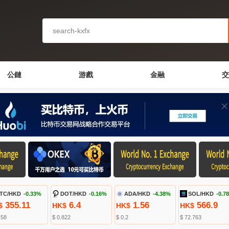
公鏈
游戲
金融
交
TC/HKD
-0.33%
DOT/HKD
-0.16%
ADA/HKD
-4.38%
SOL/HKD
-0.7
355.11
6.4
1.56
566.9
$
HK$
HK$
HK$
.58
$ 0.822
$ 0.2
$ 72.763