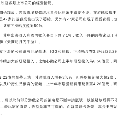
反映游戲類上市公司的經營情況。
始釋放，游戲市場整體環境還是比想象中還要冷淡。在游戲板塊中，
是42家的游戲業務出現了萎縮。另外有27家公司出現了經營虧損，
%、8家下滑幅度超過50%。
中出海收入和國內收入各自下降了1%，收入下降的影響來源于海外的
和《天涯明月刀手游》。
滑的公司還有世紀華通、IGG和搜狐。下滑幅度在3.8%到23.2
加大的研發投入，比如心動公司上半年研發投入為6.56億元，同比增
22億的創夢天地，其游戲收入增長近8%，但凈虧損卻擴大超2倍
及IP衍生品板塊的營銷，上半年市場營銷費用翻番至4.26億元，研
所以此前部分游戲公司的策略是不斷申請版號，版號發放后再不停
分土豪玩家的喜愛，收益是非常可觀的。而監管嚴卡版號，就是要整
道。