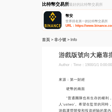
比特幣交易所
最好的比特幣交易所
幣安
世界排名第一的比特幣交易所
URL：https://www.binance.c
首頁
>
非小號
>
Info
游戲版號向大廠靠攏
Author：
Time：1900/1/1 0:00:0
來源：第一財經
硬幣的兩面
“普通團隊也有生存的權利，
人‘ustwo’。希望在監管的
游戲運營開發和投資經驗的業內