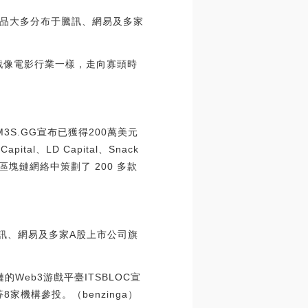
品大多分布于騰訊、網易及多家
戲像電影行業一樣，走向寡頭時
3S.GG宣布已獲得200萬美元
pital、LD Capital、Snack
 15 個區塊鏈網絡中策劃了 200 多款
訊、網易及多家A股上市公司旗
鏈的Web3游戲平臺ITSBLOC宣
ear 等8家機構參投。（benzinga）