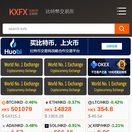
比特幣交易所
BTC/HKD
-0.46%
ETH/HKD
-0.37%
LTC/HKD
-0.42%
501079
14828
354.8
HK$
HK$
HK$
$ 64315.1
$ 1903.28
$ 45.54
ADA/HKD
-3.48%
SOL/HKD
-0.91%
XRP/HKD
-1.21%