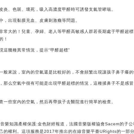
皮炎、色斑、壞死，吸入高濃度甲醛時可誘發支氣管哮喘。
中，出現黏膜充血、皮膚刺激癥等問題。
非常大的！兒童、孕婦、老人等甲醛高敏感人群若長期處于甲醛超標
的！
現這幾種異常情況，提示“甲醛超標”
一般來說，室內的空氣還是比較好的，不會頻繁出現讓孩子鼻子癢的
，那么空氣中很有可能是出現甲醛超標的情況，這種揉鼻子不是感冒
查一些室內的空氣，然后再帶孩子去醫院進行簡單的檢查。
樂知識產權保護:金色財經報道，法國音樂版權協會Sacem的子公司URig
權利。這項服務是2017年推出的在線音樂平臺URights的一部分