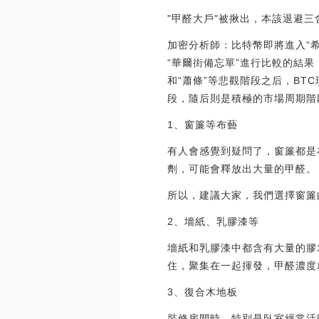
"甲醛大戶"被揪出，本該退避
加密分析師：比特幣即將進入“希望
“華爾街備忘單”進行比較的結果，顯
和“蕭條”等悲觀階段之后，BT
段，隨后則是積極的市場周期階段，包括“
1、窗簾等布藝
有人會感覺到疑問了，窗簾都是
劑，可能會釋放出大量的甲醛。
所以，建議大家，我們選擇窗簾
2、墻紙、乳膠漆等
墻紙和乳膠漆中都含有大量的膠
住，聚集在一起揮發，甲醛濃度
3、復合木地板
裝修房間時，特別是臥室經常活