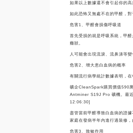
如果以上數據還不會引起你的高
如此恐怖又無處不在的甲醛，對
危害1、甲醛會損傷呼吸道
首先受損的就是呼吸系統，甲醛
癥狀。
人可能會出現流淚、流鼻涕等變
危害2、增大患白血病的概率
有關流行病學統計數據表明，在
礦企CleanSpark購買價值59
Antminer S19J Pro 
12:06:30]
盡管當前甲醛導致白血病的證據不
家庭在發病半年內進行過裝修，
危害3、致敏作用