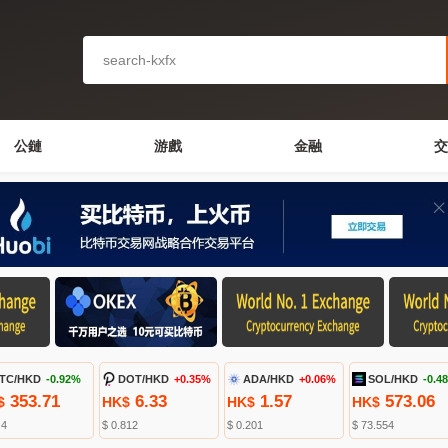
公鏈
游戲
金融
交
TC/HKD
-0.92%
DOT/HKD
+0.35%
ADA/HKD
+0.06%
SOL/HKD
-0.4
353.71
6.33
1.57
573.06
$
HK$
HK$
HK$
.4
$ 0.812
$ 0.201
$ 73.554