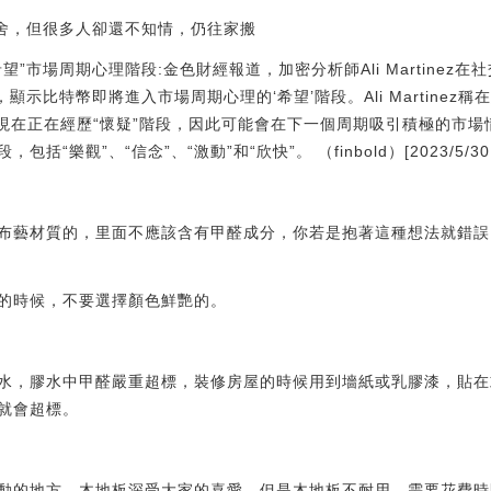
三舍，但很多人卻還不知情，仍往家搬
”市場周期心理階段:金色財經報道，加密分析師Ali Martinez
示比特幣即將進入市場周期心理的‘希望’階段。Ali Martinez稱在
C現在正在經歷“懷疑”階段，因此可能會在下一個周期吸引積極的市場
樂觀”、“信念”、“激動”和“欣快”。 （finbold）[2023/5/30 9:
布藝材質的，里面不應該含有甲醛成分，你若是抱著這種想法就錯誤
的時候，不要選擇顏色鮮艷的。
水，膠水中甲醛嚴重超標，裝修房屋的時候用到墻紙或乳膠漆，貼在
就會超標。
動的地方，木地板深受大家的喜愛，但是木地板不耐用，需要花費時