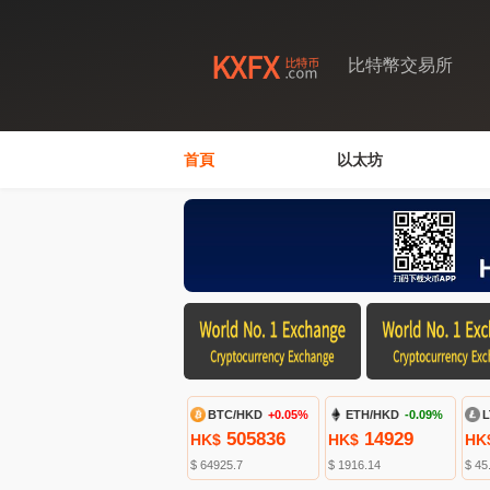
比特幣交易所
首頁
以太坊
BTC/HKD
+0.05%
ETH/HKD
-0.09%
L
505836
14929
HK$
HK$
HK
$ 64925.7
$ 1916.14
$ 45