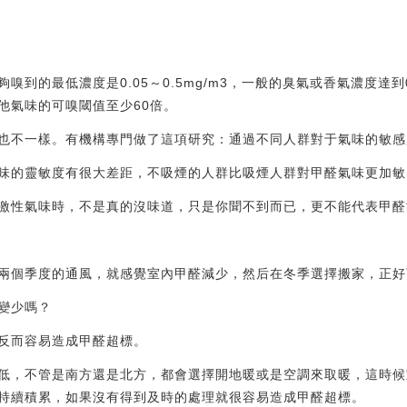
到的最低濃度是0.05～0.5mg/m3，一般的臭氣或香氣濃度達到0
他氣味的可嗅閾值至少60倍。
也不一樣。有機構專門做了這項研究：通過不同人群對于氣味的敏感
味的靈敏度有很大差距，不吸煙的人群比吸煙人群對甲醛氣味更加敏
激性氣味時，不是真的沒味道，只是你聞不到而已，更不能代表甲醛
兩個季度的通風，就感覺室內甲醛減少，然后在冬季選擇搬家，正好
變少嗎？
反而容易造成甲醛超標。
低，不管是南方還是北方，都會選擇開地暖或是空調來取暖，這時候
持續積累，如果沒有得到及時的處理就很容易造成甲醛超標。