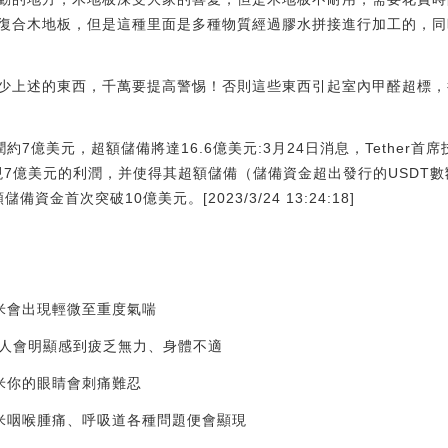
復合木地板，但是這種里面是多種物質經過膠水拼接進行加工的，同
少上述的東西，千萬要提高警惕！否則這些東西引起室內甲醛超標，
度利潤約7億美元，超額儲備將達16.6億美元:3月24日消息，Tether首席技術
將實現7億美元的利潤，并使得其超額儲備（儲備資金超出發行的USDT數
超額儲備資金首次突破10億美元。[2023/3/24 13:24:18]
方米會出現輕微至重度氣喘
方米人會明顯感到疲乏無力、身體不適
方米你的眼睛會刺痛難忍
立方米咽喉腫痛、呼吸道各種問題便會顯現