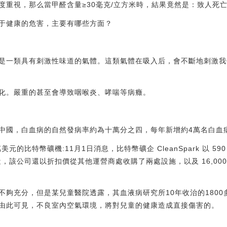
度重視，那么當甲醛含量≥30毫克/立方米時，結果竟然是：致人死
于健康的危害，主要有哪些方面？
是一類具有刺激性味道的氣體。這類氣體在吸入后，會不斷地刺激我
化。嚴重的甚至會導致咽喉炎、哮喘等病癥。
中國，白血病的自然發病率約為十萬分之四，每年新增約4萬名白血病
0萬美元的比特幣礦機:11月1日消息，比特幣礦企 CleanSpark 以 59
礦機。最近，該公司還以折扣價從其他運營商處收購了兩處設施，以及 16,000 多
夠充分，但是某兒童醫院透露，其血液病研究所10年收治的1800多
由此可見，不良室內空氣環境，將對兒童的健康造成直接傷害的。