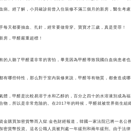
血病。經了解，小貝確診前曾入住裝修不滿三個月的新房，醫生考慮
乎每天都要抽血、扎針，經常要做骨穿。寶寶才三歲，真是受罪！
新房，甲醛嚴重超標！
有的人聽了甲醛還非常的害怕，畢竟因為甲醛導致我國白血病患者也
都有哪些特性，那么對于室內裝修來說，甲醛等有物質，都會造成哪
氣體，甲醛是比較易溶于水和乙醇的，百分之四十的水溶液別成為福
合物，所以是非常危險的。在2017年的時候，甲醛就被世界衛生組
資金購買加密貨幣而入獄:金色財經報道，韓國一家法院已將一名公
加密貨幣投資。這名公職人員被判處一年緩刑和兩年緩刑。由于法律