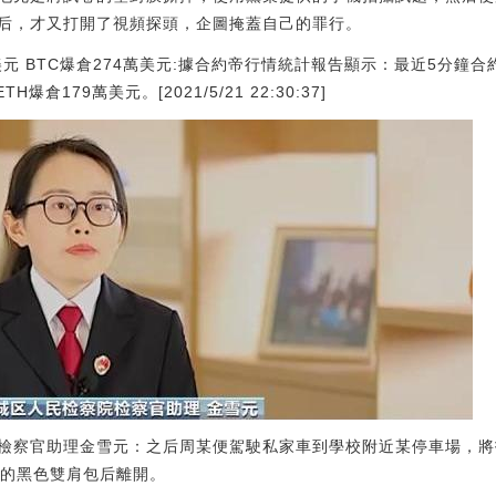
后，才又打開了視頻探頭，企圖掩蓋自己的罪行。
美元 BTC爆倉274萬美元:據合約帝行情統計報告顯示：最近5分鐘合
倉179萬美元。[2021/5/21 22:30:37]
檢察官助理金雪元：之后周某便駕駛私家車到學校附近某停車場，將
金的黑色雙肩包后離開。