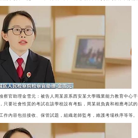
檢察官助理金雪元：被告人周某原系西安某大學職業能力教育中心干
，只要社會性質的考試在該學校設有考點，周某就負責和相應考試的
工作內容包括接收、保管試題，組織老師監考，維護考場秩序等等。