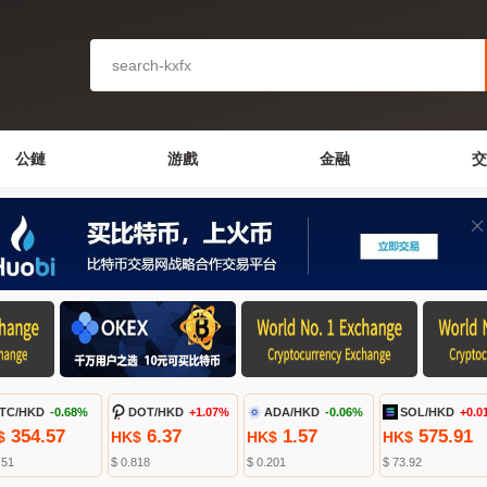
公鏈
游戲
金融
交
TC/HKD
-0.68%
DOT/HKD
+1.07%
ADA/HKD
-0.06%
SOL/HKD
+0.0
354.57
6.37
1.57
575.91
$
HK$
HK$
HK$
.51
$ 0.818
$ 0.201
$ 73.92