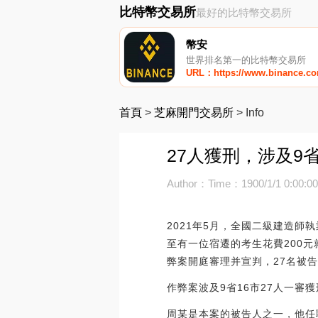
比特幣交易所
最好的比特幣交易所
幣安
世界排名第一的比特幣交易所
URL：https://www.binance.c
首頁
>
芝麻開門交易所
>
Info
27人獲刑，涉及9
Author：
Time：1900/1/1 0:00:0
2021年5月，全國二級建造
至有一位宿遷的考生花費200元
弊案開庭審理并宣判，27名被
作弊案波及9省16市27人一審獲
周某是本案的被告人之一，他任