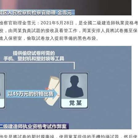
檢察官助理金雪元：2021年5月28日，是全國二級建造師執業資格
校，由周某負責試題的接收及看管工作，周某安排人員將試卷搬至保
進入保密室，偷取試卷放入提前準備的黑色布袋。
他先是將試卷的塑封膜撕掉，使用黨某提供的手機拍攝試題，然后使