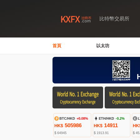
比特幣交易所
首頁
以太坊
BTC/HKD
+0.08%
ETH/HKD
-0.2%
L
505986
14911
HK$
HK$
HK
$ 64945
$ 1913.91
$ 45