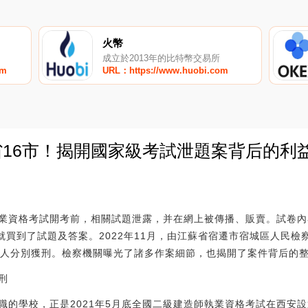
火幣
成立於2013年的比特幣交易所
om
URL：https://www.huobi.com
省16市！揭開國家級考試泄題案背后的利
0
師執業資格考試開考前，相關試題泄露，并在網上被傳播、販賣。試卷
就買到了試題及答案。2022年11月，由江蘇省宿遷市宿城區人民
告人分別獲刑。檢察機關曝光了諸多作案細節，也揭開了案件背后的
刑
職的學校，正是2021年5月底全國二級建造師執業資格考試在西安