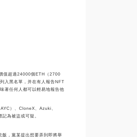
值超過24000個ETH（2700
產列入黑名單，并在有人報告NFT
意味著任何人都可以輕易地報告他
（MAYC）、CloneX、Azuki、
Sea標記為被盜或可疑。
吃飯，黨某提出想要弄到即將舉