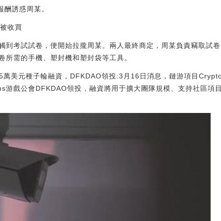
報酬誘惑周某。
人被收買
觸到考試試卷，便開始拉攏周某。兩人最終商定，周某負責竊取試卷
卷所需的手機、塑封機和塑封袋等工具。
27.5萬美元種子輪融資，DFKDAO領投:3月16日消息，鏈游項目Crypt
doms游戲公會DFKDAO領投，融資將用于擴大團隊規模、支持社區項目并