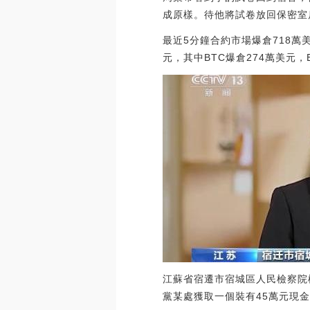
成原樣。待他將試卷放回保密室
最近5分鐘合約市場爆倉718萬
元，其中BTC爆倉274萬美元，ETH爆
江蘇省宿遷市宿城區人民檢察院
黨某處獲取一個裝有45萬元現