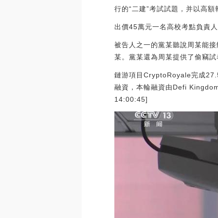
行的“二建”考試試題，并以高額
出價45萬元一名高校考點負責
被告人之一的黨某聽說周某能接
某。黨某還為周某提供了偷竊試
鏈游項目CryptoRoyale完成
融資，本輪融資由Defi King
14:00:45]