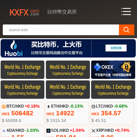
比特幣交易所
BTC/HKD
+0.18%
ETH/HKD
-0.13%
LTC/HKD
-0.68%
506482
14922
354.57
HK$
HK$
HK$
$ 65008.6
$ 1915.34
$ 45.51
ADA/HKD
-1.03%
SOL/HKD
+1.04%
XRP/HKD
+0.74%