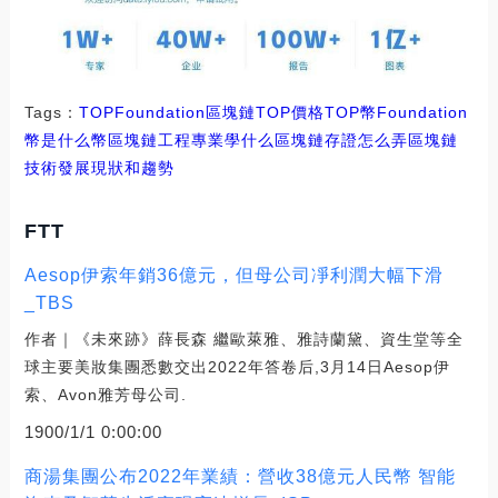
Tags：
TOP
Foundation
區塊鏈TOP價格
TOP幣
Foundation
幣是什么幣區塊鏈工程專業學什么
區塊鏈存證怎么弄
區塊鏈
技術發展現狀和趨勢
FTT
Aesop伊索年銷36億元，但母公司凈利潤大幅下滑
_TBS
作者｜《未來跡》薛長森 繼歐萊雅、雅詩蘭黛、資生堂等全
球主要美妝集團悉數交出2022年答卷后,3月14日Aesop伊
索、Avon雅芳母公司.
1900/1/1 0:00:00
商湯集團公布2022年業績：營收38億元人民幣 智能