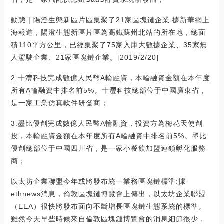
動態 | 陽澄生態新區片區集聚了21家區塊鏈企業:據新華網上
海報道，陽澄生態新區片區為高鐵蘇州北站的所在地，總面
積110平方公里，已經集聚了75家入庫大數據企業、35家無
人駕駛企業、21家區塊鏈企業。[2019/2/20]
2.十灃科技完成數億人民幣A輪融資，本輪融資金額在本年度
所有A輪融資中排名前5%。十灃科技總部位于中國廣東省，
是一家工業仿真軟件研發商；
3.墨比優創完成數億人民幣A輪融資，投資方為梅花天使創
投，本輪融資金額在本年度所有A輪融資中排名前5%。墨比
優創總部位于中國四川省，是一家小餐飲加盟連鎖孵化服務
商；
以太坊企業聯盟今年或將發布統一業務區塊鏈標準:據
ethnews消息，倫敦區塊鏈博覽會上傳出，以太坊企業聯盟
（EEA）很快將發布面向不斷增長區塊鏈生態系統的標準。
雖然今天早些時候來自倫敦區塊鏈博覽會的消息細節很少，