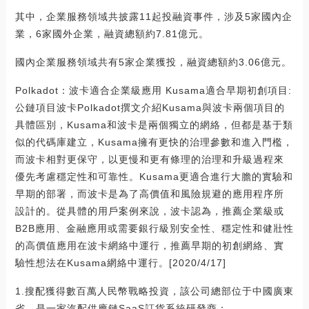
其中，企業服務領域共披露11起投融資事件，涉及5家國內企
業，6家國外企業，融資總額約7.81億元。
國內企業服務領域共有5家企業獲投，融資總額約3.06億元。
Polkadot：波卡適合企業級應用 Kusama適合早期初創項目:
公鏈項目波卡Polkadot撰文介紹Kusama與波卡兩個項目的
具體區別，Kusama和波卡是兩個獨立的網絡，但都是基于類
似的代碼庫建立，Kusama擁有更快的治理參數和進入門檻，
而波卡相對更保守，以更慢和更有條理的治理和升級過程來
優先考慮穩定性和可靠性。Kusama更適合進行大膽的實驗和
早期的部署，而波卡是為了高價值和風險規避的應用程序所
設計的。從具體的用戶案例來說，波卡認為，推薦企業級或
B2B應用、金融應用或需要銀行級別安全性、穩定性和健壯性
的高價值應用在波卡網絡中運行，推薦早期的初創網絡、實
驗性想法在Kusama網絡中運行。[2020/4/17]
1.搜配獲得數百萬人民幣戰略投資，該公司總部位于中國廣東
省，是一家汽配供應鏈SaaS訂貨系統研發商；