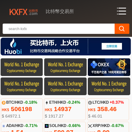
比特幣交易所
BTC/HKD
-0.18%
ETH/HKD
-0.24%
LTC/HKD
+0.37%
506198
14937
358.46
HK$
HK$
HK$
$ 64972.1
$ 1917.27
$ 46.01
ADA/HKD
-0.71%
SOL/HKD
-0.66%
XRP/HKD
-0.67%