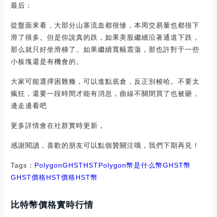
最后：
從盤面來看，大部分山寨流血都很慘，本周交易量也都很下
滑了很多。但是你說真的跌，如果美股繼續沿著通道下跌，
那么就只好坐滑梯了。如果繼續寬幅震蕩，那也許對于一些
小板塊還是有機會的。
大家可能選擇困難癥，可以進點底倉，反正別梭哈。不要太
瘋狂，還要一段時間才能有消息，曲線不關閉買了也被砸，
邊走邊看吧
更多詳情會在社群實時更新，
感謝閱讀，喜歡的朋友可以點個贊關注哦，我們下期再見！
Tags：
Polygon
GHST
HST
Polygon幣是什么幣GHST幣
GHST價格HST價格
HST幣
比特幣價格實時行情