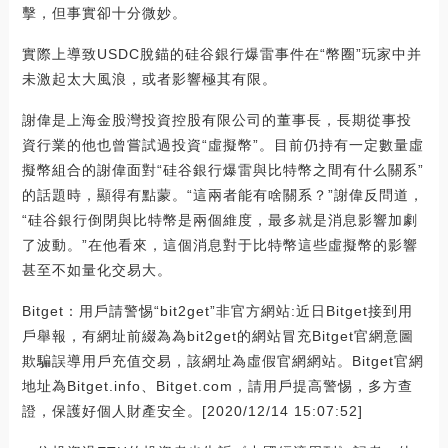
擊，但事實卻十分微妙。
實際上導致USDC脫錨的硅谷銀行爆雷事件在“幣圈”玩家中并
未激起太大風浪，或者影響極其有限。
謝偉是上海金股灣投資控股有限公司的董事長，長期從事投
資行業的他也曾嘗試過投資“虛擬幣”。目前仍持有一定數量虛
擬幣組合的謝偉面對“硅谷銀行爆雷與比特幣之間有什么關系”
的話題時，顯得有點蒙。“這兩者能有啥關系？”謝偉反問道，
“硅谷銀行倒閉與比特幣是兩個維度，最多就是消息影響加劇
了波動。”在他看來，這個消息對于比特幣這些虛擬幣的影響
甚至不如量化交易大。
Bitget：用戶請警惕“bit2get”非官方網站:近日Bitget接到用
戶舉報，有網址前綴為為bit2get的網站冒充Bitget官網意圖
欺騙誤導用戶充值交易，該網址為虛假官網網站。Bitget官網
地址為Bitget.info、Bitget.com，請用戶提高警惕，多方查
證，保護好個人財產安全。[2020/12/14 15:07:52]