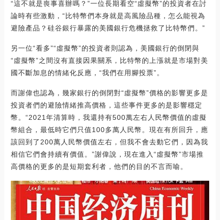
“這不就是喪事喜辦嗎？”一位長期看空“虛擬幣”的投資者在討
論時有些激動，“比特幣們本身就是高風險品種，怎么能視為
避險產品？硅谷銀行暴露的美國銀行危機拯救了比特幣們。”
另一位“看多”“虛擬幣”的投資者則認為，美國銀行的倒閉與
“虛擬幣”之間沒有直接因果關系，比特幣的上漲就是市場對美
國不斷加息的情緒化反應，“我們在用腳投票”。
而謝偉也認為，幾家銀行的倒閉對“虛擬幣”價格的影響更多是
投資者們的避險情緒推高價格，這些事件更多的是影響穩定
幣。“2021年清算時，我還持有500萬左右人民幣價值的虛擬
幣組合，最低時它們只值100多萬人民幣。現在有所回升，應
該回到了200萬人民幣價值左右，但我不會去動它們，因為我
相信它們會持續有價值。”謝偉說，現在進入“虛擬幣”市場推
高價格的更多的是短期套利者，他們的目的不言而喻。