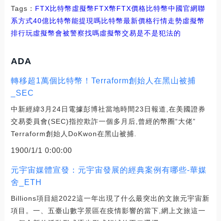
Tags：
FTX
比特幣
虛擬幣FTX幣
FTX價格比特幣中國官網聯
系方式
40億比特幣能提現嗎
比特幣最新價格行情走勢虛擬幣
排行
玩虛擬幣會被警察找嗎
虛擬幣交易是不是犯法的
ADA
轉移超1萬個比特幣！Terraform創始人在黑山被捕
_SEC
中新經緯3月24日電據彭博社當地時間23日報道,在美國證券
交易委員會(SEC)指控欺詐一個多月后,曾經的幣圈“大佬”
Terraform創始人DoKwon在黑山被捕.
1900/1/1 0:00:00
元宇宙媒體宣發：元宇宙發展的經典案例有哪些-華媒
舍_ETH
Billions項目組2022這一年出現了什么最突出的文旅元宇宙新
項目。一、五臺山數字景區在疫情影響的當下,網上文旅這一