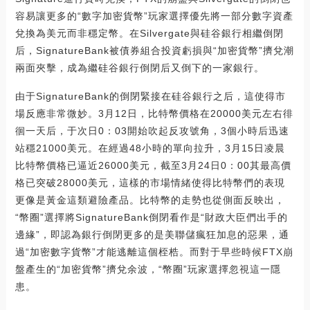
容易讓更多的“數字加密貨幣”玩家選擇優先將一部分數字資產
兌換為美元而非穩定幣。在Silvergate與硅谷銀行相繼倒閉
后，SignatureBank被債券組合投資虧損與“加密貨幣”擠兌潮
兩面夾擊，成為繼硅谷銀行倒閉后又倒下的一家銀行。
由于SignatureBank的倒閉緊接在硅谷銀行之后，這使得市
場反應非常微妙。3月12日，比特幣價格在20000美元左右徘
徊一天后，于次日0：03開始吹起反攻號角，3個小時后迅速
站穩21000美元。在經過48小時的單向拉升，3月15日凌晨
比特幣價格已逼近26000美元，截至3月24日0：00其最高價
格已突破28000美元，這樣的市場情緒使得比特幣們的表現
更像是黃金這類避險產品。比特幣的走勢也從側面反映出，
“幣圈”選擇將SignatureBank倒閉看作是“財政大臣們出手的
邊緣”，即認為銀行倒閉更多的是美聯儲瘋狂加息的惡果，通
過“加密數字貨幣”才能逃離這個桎梏。而對于早些時候FTX崩
盤產生的“加密貨幣”擠兌余波，“幣圈”玩家選擇忽視這一隱
患。