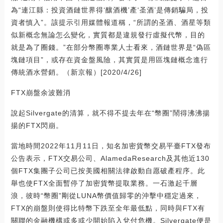
為“連江縣：投資酒鏈世界得‘釀酒機’產‘圣酒’是傳銷騙局，投
資者慎入”。該提示引用媒體報道稱，“所謂的圣酒、酒星等類
似新概念無論怎么變化，實質都是違規發行虛擬代幣，目的
就是為了圈錢。”在部分幣圈專業人士看來，酒鏈世界是“偽區
塊鏈項目”，或存在資金盤風險，其實質是用區塊鏈概念進行
傳統酒水營銷。（新京報）[2020/4/26]
FTX崩盤余波難消
說起Silvergate的清算，就不得不提去年在“幣圈”鬧得沸沸揚
揚的FTX閃崩。
當地時間2022年11月11日，知名加密貨幣交易平臺FTX發布
公告表示，FTX交易公司、AlamedaResearch及其他近130
個FTX集團子公司已按美國相關法律啟動自愿破產程序。此
舉也使FTX全面暫停了加密貨幣提取業務。一石激起千層
浪，彼時“幣圈”剛從LUNA幣價值歸零的沖擊中穩定過來，
FTX的崩盤則使得比特幣下跌至全年最低點，同時與FTX有
關聯的金融機構或多或少開始陷入兌付危機。Silvergate便是