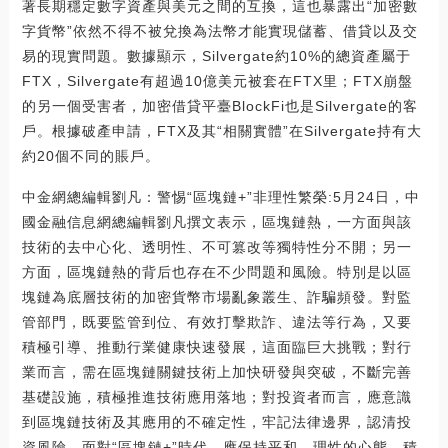
著長期穩定數字資產與美元之間的互換，這也暴露出“加密數
字貨幣”依然不得不被兌換為法幣才能實現儲蓄、借貸以及交
易的現實問題。數據顯示，Silvergate約10%的總資產屬于
FTX，Silvergate有超過10億美元被套在FTX里；FTX崩盤
的另一個受害者，加密借貸平臺BlockFi也是Silvergate的客
戶。根據破產申請，FTX及其“相關實體”在Silvergate持有大
約20個不同的賬戶。
中金網總編輯劉凡：警惕“區塊鏈+”非理性繁榮:5月24日，中
國金融信息網總編輯劉凡撰文表示，區塊鏈熱，一方面與該
技術的去中心化、透明性、不可篡改等獨特性分不開；另一
方面，區塊鏈熱的背后也存在不少問題和風險。特別是以區
塊鏈為底層技術的加密貨幣市場亂象叢生、詐騙頻發。對監
管部門，既要監管到位、有效打擊欺詐、違法等行為，又要
積極引導、推動行業健康快速發展，這面臨巨大挑戰；對行
業而言，需在區塊鏈關鍵技術上加快研發與突破，不斷完善
基礎設施，積極推進技術應用落地；對投資者而言，應意識
到區塊鏈技術及其應用的不確定性，牢記法律邊界，認清投
資風險。面對“區塊鏈+”時代，應保持平和、理性的心態，積