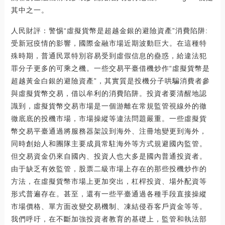
其中之一。
人民財評：警惕“虛擬貨幣是超越金銀的避險資產”消費陷阱:
受新冠疫情的影響，國際金融市場近期波動巨大。在這種特
殊時期，普通民眾特別容易受到虛假信息的蠱惑，給違法犯
罪分子更多的可乘之機。一些交易平臺借機炒作“虛擬貨幣是
超越黃金白銀的避險資產”，其實質是投機分子哄騙消費者參
與虛擬貨幣交易，借以牟利的消費陷阱。投資者要清醒地認
識到，虛擬貨幣交易市場是一個游離在常規監管視線外的徹
徹底底的投機市場，市場操縱等違法問題嚴重。一些虛擬貨
幣交易平臺通過將服務器架設到海外、注冊地變更到海外，
同時創始人和團隊主要成員常駐海外等方式規避國內監管。
但交易資金仍來自國內、投資人也大多是國內普通投資者。
由于缺乏有效監管，股票二級市場上存在的那些投機炒作的
方法，在虛擬貨幣市場上更加突出，杠桿投資、場外配資等
形式普遍存在。甚至，還有一些平臺通過各種手段直接操縱
市場價格、單方面改變交易機制、凍結侵吞客戶資金等等。
我們呼吁，在不斷加強投資者教育的基礎上，監管和執法部