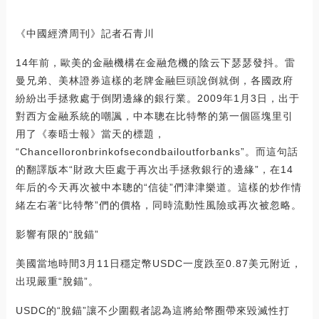
《中國經濟周刊》記者石青川
14年前，歐美的金融機構在金融危機的陰云下瑟瑟發抖。雷
曼兄弟、美林證券這樣的老牌金融巨頭說倒就倒，各國政府
紛紛出手拯救處于倒閉邊緣的銀行業。2009年1月3日，出于
對西方金融系統的嘲諷，中本聰在比特幣的第一個區塊里引
用了《泰晤士報》當天的標題，
“Chancelloronbrinkofsecondbailoutforbanks”。而這句話
的翻譯版本“財政大臣處于再次出手拯救銀行的邊緣”，在14
年后的今天再次被中本聰的“信徒”們津津樂道。這樣的炒作情
緒左右著“比特幣”們的價格，同時流動性風險或再次被忽略。
影響有限的“脫錨”
美國當地時間3月11日穩定幣USDC一度跌至0.87美元附近，
出現嚴重“脫錨”。
USDC的“脫錨”讓不少圍觀者認為這將給幣圈帶來毀滅性打