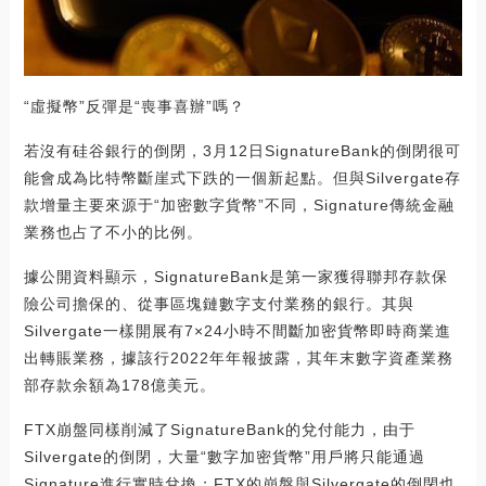
“虛擬幣”反彈是“喪事喜辦”嗎？
若沒有硅谷銀行的倒閉，3月12日SignatureBank的倒閉很可
能會成為比特幣斷崖式下跌的一個新起點。但與Silvergate存
款增量主要來源于“加密數字貨幣”不同，Signature傳統金融
業務也占了不小的比例。
據公開資料顯示，SignatureBank是第一家獲得聯邦存款保
險公司擔保的、從事區塊鏈數字支付業務的銀行。其與
Silvergate一樣開展有7×24小時不間斷加密貨幣即時商業進
出轉賬業務，據該行2022年年報披露，其年末數字資產業務
部存款余額為178億美元。
FTX崩盤同樣削減了SignatureBank的兌付能力，由于
Silvergate的倒閉，大量“數字加密貨幣”用戶將只能通過
Signature進行實時兌換；FTX的崩盤與Silvergate的倒閉也