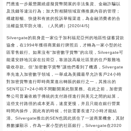
門應進一步嚴懲圍繞虛擬貨幣開展的非法集資、金融詐騙以
及洗錢等違法行為；加大對相關領域宣傳推廣內容的管理；
構建順暢、快捷和有效的投訴舉報渠道，為金融消費者的合
法權益筑牢防火墻。（人民網）[2020/4/5]
Silvergate的前身是一家位于加利福尼亞州的地區性儲蓄貸款
協會，在1994年獲得商業銀行牌照后，才轉為一家小型的社
區零售銀行。如果沒有“加密數字貨幣”的出現，Silvergate可
能還安靜地沉寂在拉荷亞，靠游說高級社區里的住戶艱難地
吸收存款。但“加密數字貨幣”讓他們看到了機遇，Silvergate
率先進入加密數字領域，一舉成為美國最早允許客戶24小時
對加密貨幣進行即時商業進出轉賬的銀行之一，其推出的
SEN可以7×24小時不間斷開展此類業務。在此之前，加密貨
幣公司普遍依賴于傳統的支付路徑進行與美元之間的結算，
這些支付路徑的成本更高，速度更慢，并且只能在銀行營業
時間內操作，因此有的時候，付款需要長達72小時才能結
清。Silvergate推出的SEN也因此抓住了一波商業機會，其財
務數據顯示，作為一家小型的社區銀行，Silvergate在2020