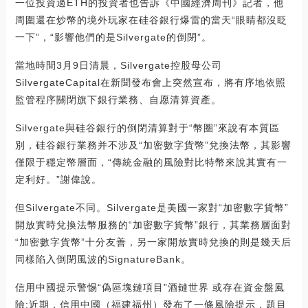
一位投資過ETH的投資者也告訴《中國經濟周刊》記者，他
周圍還在炒幣的境外玩家在硅谷銀行爆雷的當天“眼睛都沒眨
一下”，“影響他們的是Silvergate的倒閉”。
當地時間3月9日清晨，Silvergate控股母公司
SilvergateCapital在新聞發布會上突然宣布，將有序地依照
監管程序關閉旗下銀行業務、自愿清算資產。
Silvergate與硅谷銀行的倒閉清算對于“幣圈”來說有本質區
別，硅谷銀行業務并不涉及“加密數字貨幣”兌換法幣，其影響
僅限于穩定幣層面，“傳統金融的風險對比特幣來說其實有一
定利好。”謝偉說。
但Silvergate不同。Silvergate是美國一家對“加密數字貨幣”
開放實時兌換法幣服務的“加密數字貨幣”銀行，其業務層面對
“加密數字貨幣”十分友善，另一家開放實時兌換的則是幾天后
同樣陷入倒閉風波的SignatureBank。
信用中國提示警惕“偽區塊鏈項目”酒鏈世界 或存在資金盤風
險:近期，信用中國（福建福州）發布了一條風險提示，題目