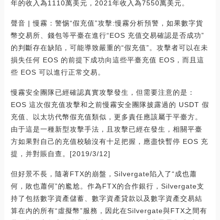
年的收入為1110萬美元，2021年收入為7550萬美元。
聲音 | 慢霧：警惕“假充值”攻擊:慢霧分析預警，如果數字貨
幣交易所、錢包等平臺在進行“EOS 充值交易確認是否成功”
的判斷存在缺陷，可能導致嚴重的“假充值”。攻擊者可以在未
損失任何 EOS 的前提下成功向這些平臺充值 EOS，而且這
些 EOS 可以進行正常交易。
慢霧安全團隊已經確認真實攻擊發生，但需要注意的是：
EOS 這次假充值攻擊和之前慢霧安全團隊披露過的 USDT 假
充值、以太坊代幣假充值類似，更多責任應該屬于平臺方。
由于這是一種新型攻擊手法，且攻擊已經在發生，相關平臺
方如果對自己的充值校驗沒有十足把握，應盡快暫停 EOS 充
提，并對賬自查。[2019/3/12]
但好景不長，隨著FTX的崩盤，Silvergate陷入了“成也蕭
何，敗也蕭何”的尷尬。作為FTX的合作銀行，Silvergate支
持了包括數字資產儲蓄、數字資產貸款以及數字資產交易結
算在內的所有“虛擬幣”服務，因此在Silvergate與FTX之間有