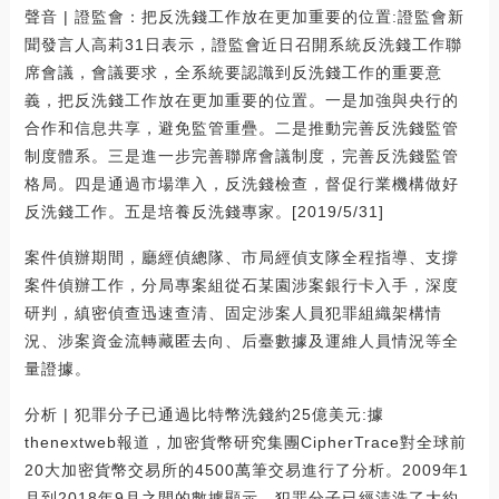
聲音 | 證監會：把反洗錢工作放在更加重要的位置:證監會新
聞發言人高莉31日表示，證監會近日召開系統反洗錢工作聯
席會議，會議要求，全系統要認識到反洗錢工作的重要意
義，把反洗錢工作放在更加重要的位置。一是加強與央行的
合作和信息共享，避免監管重疊。二是推動完善反洗錢監管
制度體系。三是進一步完善聯席會議制度，完善反洗錢監管
格局。四是通過市場準入，反洗錢檢查，督促行業機構做好
反洗錢工作。五是培養反洗錢專家。[2019/5/31]
案件偵辦期間，廳經偵總隊、市局經偵支隊全程指導、支撐
案件偵辦工作，分局專案組從石某園涉案銀行卡入手，深度
研判，縝密偵查迅速查清、固定涉案人員犯罪組織架構情
況、涉案資金流轉藏匿去向、后臺數據及運維人員情況等全
量證據。
分析 | 犯罪分子已通過比特幣洗錢約25億美元:據
thenextweb報道，加密貨幣研究集團CipherTrace對全球前
20大加密貨幣交易所的4500萬筆交易進行了分析。2009年1
月到2018年9月之間的數據顯示，犯罪分子已經清洗了大約