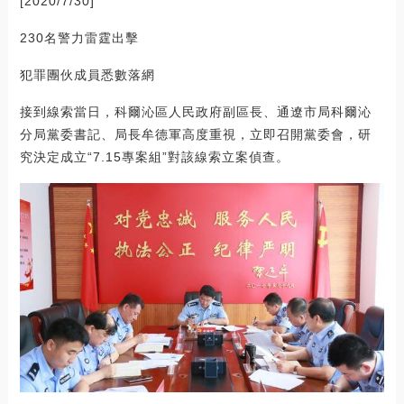
[2020/7/30]
230名警力雷霆出擊
犯罪團伙成員悉數落網
接到線索當日，科爾沁區人民政府副區長、通遼市局科爾沁
分局黨委書記、局長牟德軍高度重視，立即召開黨委會，研
究決定成立“7.15專案組”對該線索立案偵查。