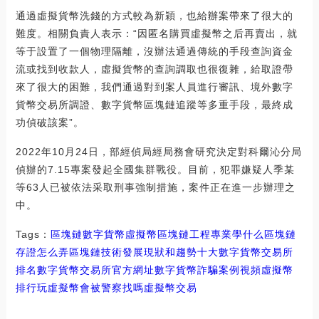
通過虛擬貨幣洗錢的方式較為新穎，也給辦案帶來了很大的
難度。相關負責人表示：“因匿名購買虛擬幣之后再賣出，就
等于設置了一個物理隔離，沒辦法通過傳統的手段查詢資金
流或找到收款人，虛擬貨幣的查詢調取也很復雜，給取證帶
來了很大的困難，我們通過對到案人員進行審訊、境外數字
貨幣交易所調證、數字貨幣區塊鏈追蹤等多重手段，最終成
功偵破該案”。
2022年10月24日，部經偵局經局務會研究決定對科爾沁分局
偵辦的7.15專案發起全國集群戰役。目前，犯罪嫌疑人季某
等63人已被依法采取刑事強制措施，案件正在進一步辦理之
中。
Tags：
區塊鏈
數字貨幣
虛擬幣區塊鏈工程專業學什么
區塊鏈
存證怎么弄
區塊鏈技術發展現狀和趨勢十大數字貨幣交易所
排名
數字貨幣交易所官方網址
數字貨幣詐騙案例視頻虛擬幣
排行
玩虛擬幣會被警察找嗎
虛擬幣交易