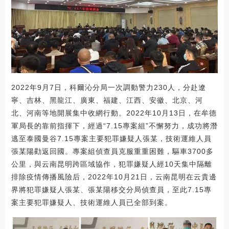
2022年9月7日，科爾沁分局一次調動警力230人，分赴遼
寧、吉林、黑龍江、廣東、福建、江西、安徽、北京、河
北、河南等地開展集中收網行動。2022年10月13日，在牟德
軍局長的靠前指揮下，經過“7.15專案組”不懈努力，成功將潛
逃至泰國曼谷7.15專案主要犯罪嫌疑人張某，技術運維人員
張某陽勸返回國。專案組偵查員克服重重困難，驅車3700多
公里，與云南昆明跨區域協作，犯罪嫌疑人經10天集中隔離
排除疫情傳播風險后，2022年10月21日，云南昆明在云貴邊
界將犯罪嫌疑人張某、張某陽移交分局偵查員，至此7.15專
案主要犯罪嫌疑人、技術運維人員已全部到案。