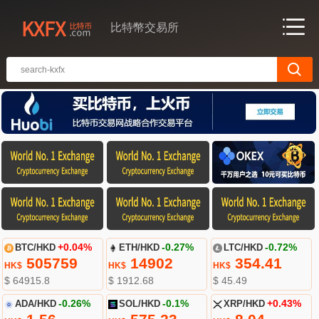
比特幣交易所
BTC/HKD
+0.04%
ETH/HKD
-0.27%
LTC/HKD
-0.72%
505759
14902
354.41
HK$
HK$
HK$
$ 64915.8
$ 1912.68
$ 45.49
ADA/HKD
-0.26%
SOL/HKD
-0.1%
XRP/HKD
+0.43%