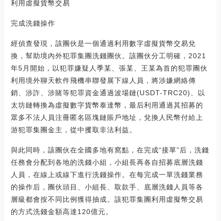
利用虛擬貨幣交易
完成洗錢操作
經偵查發現，該團伙是一個通過利用數字虛擬貨幣交易兌
換，幫助境內外犯罪集團洗錢團伙。該團伙分工明確，2021
年5月開始，以犯罪嫌疑人季某、張某、王某為首的犯罪團伙
利用境外聊天軟件飛機串聯發展下線人員，將涉嫌網絡傳
銷、涉詐、涉賭等犯罪資金通過波場鏈(USDT-TRC20)、以
太坊鏈轉換為虛擬數字貨幣泰達幣，最后利用通過其招募的
眾多不法人員注冊匿名區塊鏈賬戶地址，兌換人民幣付給上
游犯罪集團金主，從中攫取非法利益。
與此同時，該團伙在全國多地有窩點，在完成“接單”后，洗錢
任務會分配到各地的洗錢小組，小組長再各自招募底層洗錢
人員，在線上或線下進行洗錢操作。在每完成一單洗錢業務
的操作后，團伙頭目、小組長、取款手、底層洗錢人員等各
層級都會按不同比例獲得抽成。該犯罪集團利用虛擬幣交易
的方式洗錢金額高達120億元。