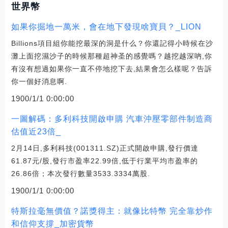
世界幣
如果你掘地一萬米，會在地下發現啥寶貝？_LION
Billions項目組你能挖最深的洞是什么？你還記得小時候在沙
灘上面挖濕沙子的時候那種超神圣的感覺嗎？越挖越深吶,你
有沒有想過如果你一直不停地挖下去,結果會怎么樣呢？告訴
你一個好消息啊.
1900/1/1 0:00:00
一圖解碼：多利科技開啟申購 汽車沖壓零部件制造商
估值近23倍_
2月14日,多利科技(001311.SZ)正式開啟申購,發行價達
61.87元/股,發行市盈率22.99倍,低于行業平均市盈率的
26.86倍；本次發行數量3533.3334萬股.
1900/1/1 0:00:00
特斯拉毫無價值？諾獎得主：就像比特幣 完全靠炒作
和信仰支撐_加密貨幣