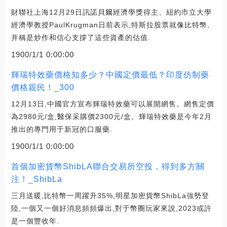
財聯社上海12月29日訊諾貝爾經濟學獎得主、紐約市立大學
經濟學教授PaulKrugman日前表示,特斯拉股票就像比特幣,
并稱是炒作和信心支撐了這些資產的估值.
1900/1/1 0:00:00
輝瑞特效藥價格知多少？中國定價最低？印度仿制藥
價格親民！_300
12月13日,中國官方宣布輝瑞特效藥可以展開網售。網售定價
為2980元/盒,醫保采購價2300元/盒。輝瑞特效藥是今年2月
推出的專門用于新冠的口服藥.
1900/1/1 0:00:00
首個加密貨幣ShibLA聯合交易所空投，得到多方關
注！_ShibLa
三月送暖,比特幣一周躍升35%,明星加密貨幣ShibLa強勢登
陸,一個又一個好消息頻頻爆出,對于幣圈玩家來說,2023或許
是一個豐收年.