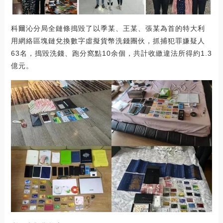
科爾沁分局全鏈條搗毀了以季某、王某、張某為首的特大利
用網絡區塊鏈兌換數字虛擬貨幣洗錢團伙，抓捕犯罪嫌疑人
63名，搗毀洗錢、跑分窩點10余個，共計收繳違法所得約1.3
億元。