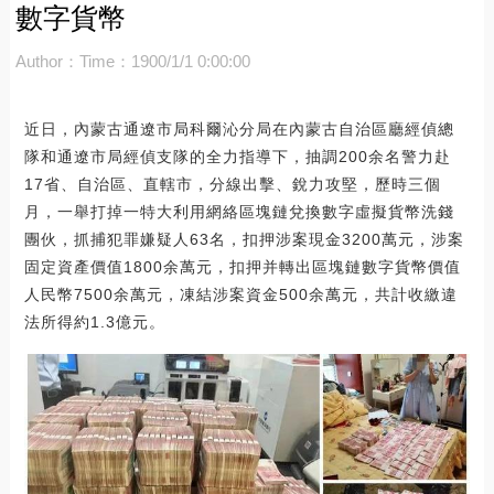
數字貨幣
Author：
Time：1900/1/1 0:00:00
近日，內蒙古通遼市局科爾沁分局在內蒙古自治區廳經偵總
隊和通遼市局經偵支隊的全力指導下，抽調200余名警力赴
17省、自治區、直轄市，分線出擊、銳力攻堅，歷時三個
月，一舉打掉一特大利用網絡區塊鏈兌換數字虛擬貨幣洗錢
團伙，抓捕犯罪嫌疑人63名，扣押涉案現金3200萬元，涉案
固定資產價值1800余萬元，扣押并轉出區塊鏈數字貨幣價值
人民幣7500余萬元，凍結涉案資金500余萬元，共計收繳違
法所得約1.3億元。