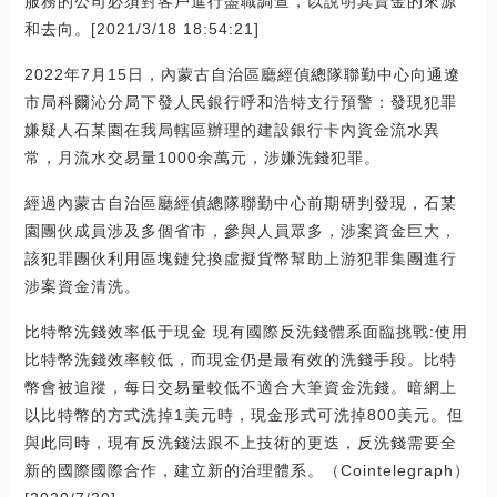
服務的公司必須對客戶進行盡職調查，以說明其資金的來源
和去向。[2021/3/18 18:54:21]
2022年7月15日，內蒙古自治區廳經偵總隊聯勤中心向通遼
市局科爾沁分局下發人民銀行呼和浩特支行預警：發現犯罪
嫌疑人石某園在我局轄區辦理的建設銀行卡內資金流水異
常，月流水交易量1000余萬元，涉嫌洗錢犯罪。
經過內蒙古自治區廳經偵總隊聯勤中心前期研判發現，石某
園團伙成員涉及多個省市，參與人員眾多，涉案資金巨大，
該犯罪團伙利用區塊鏈兌換虛擬貨幣幫助上游犯罪集團進行
涉案資金清洗。
比特幣洗錢效率低于現金 現有國際反洗錢體系面臨挑戰:使用
比特幣洗錢效率較低，而現金仍是最有效的洗錢手段。比特
幣會被追蹤，每日交易量較低不適合大筆資金洗錢。暗網上
以比特幣的方式洗掉1美元時，現金形式可洗掉800美元。但
與此同時，現有反洗錢法跟不上技術的更迭，反洗錢需要全
新的國際國際合作，建立新的治理體系。（Cointelegraph）