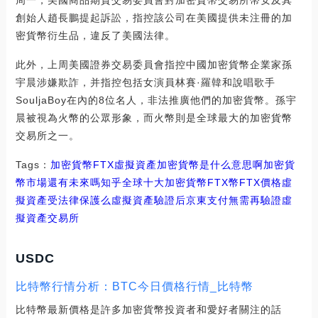
創始人趙長鵬提起訴訟，指控該公司在美國提供未注冊的加
密貨幣衍生品，違反了美國法律。
此外，上周美國證券交易委員會指控中國加密貨幣企業家孫
宇晨涉嫌欺詐，并指控包括女演員林賽·羅韓和說唱歌手
SouljaBoy在內的8位名人，非法推廣他們的加密貨幣。孫宇
晨被視為火幣的公眾形象，而火幣則是全球最大的加密貨幣
交易所之一。
Tags：
加密貨幣
FTX
虛擬資產加密貨幣是什么意思啊
加密貨
幣市場還有未來嗎知乎
全球十大加密貨幣FTX幣
FTX價格虛
擬資產受法律保護么
虛擬資產驗證后
京東支付無需再驗證
虛
擬資產交易所
USDC
比特幣行情分析：BTC今日價格行情_比特幣
比特幣最新價格是許多加密貨幣投資者和愛好者關注的話