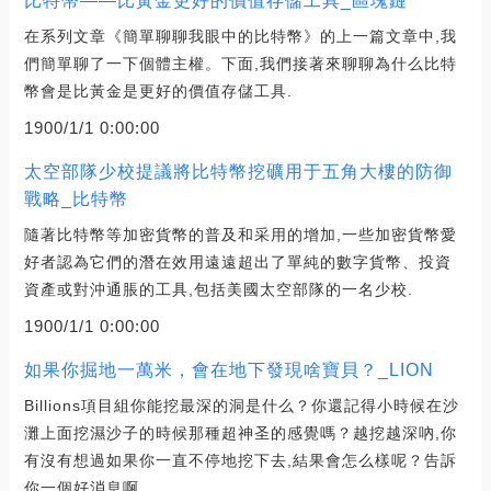
比特幣——比黃金更好的價值存儲工具_區塊鏈
在系列文章《簡單聊聊我眼中的比特幣》的上一篇文章中,我
們簡單聊了一下個體主權。下面,我們接著來聊聊為什么比特
幣會是比黃金是更好的價值存儲工具.
1900/1/1 0:00:00
太空部隊少校提議將比特幣挖礦用于五角大樓的防御
戰略_比特幣
隨著比特幣等加密貨幣的普及和采用的增加,一些加密貨幣愛
好者認為它們的潛在效用遠遠超出了單純的數字貨幣、投資
資產或對沖通脹的工具,包括美國太空部隊的一名少校.
1900/1/1 0:00:00
如果你掘地一萬米，會在地下發現啥寶貝？_LION
Billions項目組你能挖最深的洞是什么？你還記得小時候在沙
灘上面挖濕沙子的時候那種超神圣的感覺嗎？越挖越深吶,你
有沒有想過如果你一直不停地挖下去,結果會怎么樣呢？告訴
你一個好消息啊.