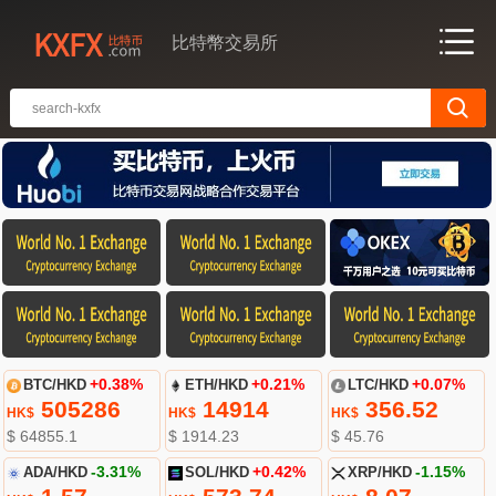
比特幣交易所
BTC/HKD
+0.38%
ETH/HKD
+0.21%
LTC/HKD
+0.07%
505286
14914
356.52
HK$
HK$
HK$
$ 64855.1
$ 1914.23
$ 45.76
ADA/HKD
-3.31%
SOL/HKD
+0.42%
XRP/HKD
-1.15%