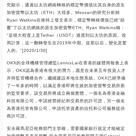
究顯示，通過以太坊網絡轉移的穩定幣價值比其自身的原生
加密貨幣以太坊（ETH）大得多。Messari的研究分析師
Ryan Watkins在推特上發文表示，穩定幣轉移價值已經“顛
覆”了以太坊網絡的原生加密貨幣ETH。Ryan Watkins稱：
“這很大程度上是Tether（USDT）過渡到以太坊的原因。按
周計算，這一翻轉發生在2019年中期。從那以后，變化是驚
人的。”[2020/1/30]
OKX的全球機構管理總監LennixLai在香港的媒體簡報會上表
示，OKX認為香港有很大的潛力，愿意在未來五年投資人才
并與監管機構合作，繼續建設本地生態系統。OKX已經準備
了一年多的時間，以滿足香港即將生效的加密貨幣交易所新
的監管要求。該交易所將成立兩個實體，一個名為香港金融
科技有限公司，申請經營經紀和交易所的許可證，另一個名
為香港托管有限公司，申請托管資產的信托和公司服務提供
商許可證。
安永羅馬尼亞稅務部門主管稱，需要國家銀行規定才能確定
加密貨幣是否是貨幣:安永羅馬尼亞稅務部門主管Gabriel