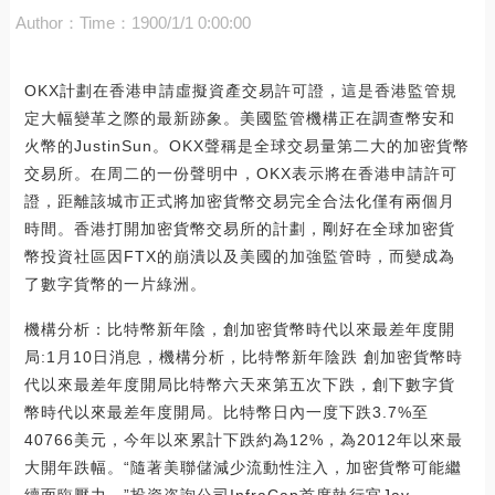
Author：
Time：1900/1/1 0:00:00
OKX計劃在香港申請虛擬資產交易許可證，這是香港監管規
定大幅變革之際的最新跡象。美國監管機構正在調查幣安和
火幣的JustinSun。OKX聲稱是全球交易量第二大的加密貨幣
交易所。在周二的一份聲明中，OKX表示將在香港申請許可
證，距離該城市正式將加密貨幣交易完全合法化僅有兩個月
時間。香港打開加密貨幣交易所的計劃，剛好在全球加密貨
幣投資社區因FTX的崩潰以及美國的加強監管時，而變成為
了數字貨幣的一片綠洲。
機構分析：比特幣新年陰，創加密貨幣時代以來最差年度開
局:1月10日消息，機構分析，比特幣新年陰跌 創加密貨幣時
代以來最差年度開局比特幣六天來第五次下跌，創下數字貨
幣時代以來最差年度開局。比特幣日內一度下跌3.7%至
40766美元，今年以來累計下跌約為12%，為2012年以來最
大開年跌幅。“隨著美聯儲減少流動性注入，加密貨幣可能繼
續面臨壓力，”投資咨詢公司InfraCap首席執行官Jay