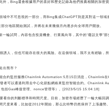
此外，Bing還會根據用戶的喜好和歷史記錄為他們推薦相關的加密
域中不可忽視的一部分，而Bing集成ChatGPT則是其對這一領
T已經在部分地區開始測試，并將在未來幾個月內逐步向全球用戶開放。
G發起新一輪試問，內容包含投資機會、行業風向等，其中的“廢話文學”
起來很誘人，但也可能存在很大的風險。在這個領域，我不太有經驗，
走出熊市？
智能合約監控服務Chainlink Automation:5月15日消息，Chainli
ion，開發者可以通過利用去中心化節點網絡來監控智能合約。Chainlink A
括Gas峰值管理、nonce管理等）。[2023/5/15 15:04:18]
市，要看你的判斷標準和時間尺度。目前，加密市場經歷了一輪大幅回調
間尺度來看，比如從2012年開始，那么比特幣仍然保持了上漲趨勢