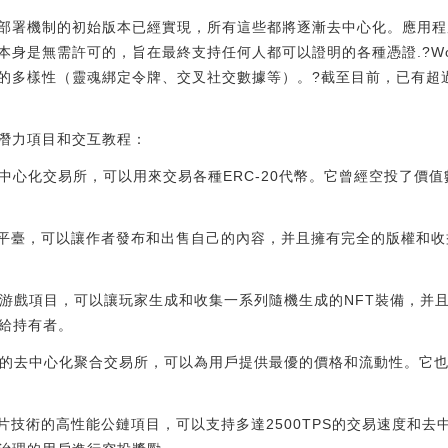
部署機制的初始版本已經實現，所有這些都將逐漸去中心化。應用程
身是無需許可的，旨在最終支持任何人都可以證明的各種憑證.?Worl
多樣性（靈魂綁定令牌、交叉社交數據等）。?截至目前，已有超過140 
潛力項目和交互教程：
的去中心化交易所，可以用來交易各種ERC-20代幣。它曾經空投了價值
寫作平臺，可以讓作者發布和出售自己的內容，并且擁有完全的版權和收
放式游戲項目，可以讓玩家生成和收集一系列隨機生成的NFT裝備，并
T給持有者。
卡的去中心化聚合交易所，可以為用戶提供最優的價格和流動性。它也曾
鏈分片技術的高性能公鏈項目，可以支持多達2500TPS的交易速度和