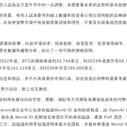
些人認為這只是牛市中的一次調整。具體要看未來的走勢和基本面變
的答案。有些人認為要等到鏈上數據和投資者心理出現明顯的反轉跡
，在加密貨幣市場中投資都需要謹慎和理性，不要盲目跟風或恐慌拋
很多因素的影響，比如市場供求、技術創新、政策監管、投資者情緒等
歷史數據和趨勢分析，給出了一些可能的價格區間。
22年底，BTC的價格將達到33,748美元，到2023年底將升至69,
年升至161,118美元，到2030年升至295,000美元。
信息和假設，并不代表真實的市場行為。你在投資比特幣時還要考慮
個潛力項目，附上交互教程。
毛是指利用各種項目的空投、獎勵、補貼等方式獲取免費或低成本的代幣
ldcoin推出去中心化身份協議World ID:金色財經報道，由 OpenAI 
動一個名為 World ID 的開放且無需許可的身份協議。通過 PoP 憑證，
方。該協議利用零知識證明來最大化隱私，并最終將通過 World I