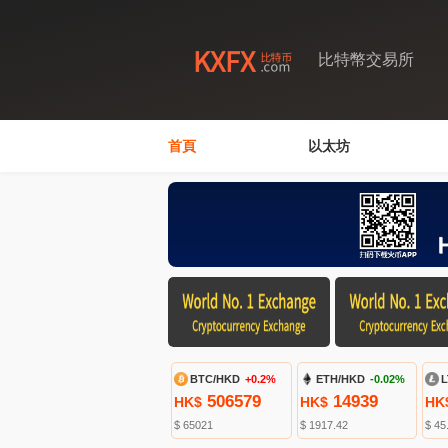
比特幣交易所
首頁
以太坊
BTC/HKD
+0.2%
ETH/HKD
-0.02%
L
506579
14939
HK$
HK$
HK
$ 65021
$ 1917.42
$ 45