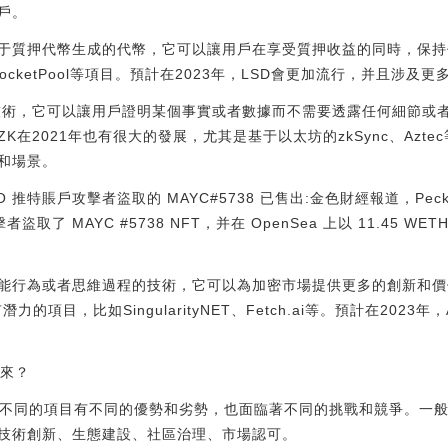
戶。
基于質押代幣生成的代幣，它可以讓用戶在享受質押收益的同時，保持
ocketPool等項目。預計在2023年，LSD會更加流行，并且涉及
技術，它可以讓用戶證明某個事實或者數據而不需要透露任何細節或者
在2021年也有很大的發展，尤其是基于以太坊的zkSync、Aztec
和場景。
ku CEO 推特賬戶攻擊者盜取的 MAYC#5738 已售出:金色財經報道，Pec
攻擊者盜取了 MAYC #5738 NFT，并在 OpenSea 上以 11.45 W
智能行為或者思維過程的技術，它可以為加密市場提供更多的創新和價
力的項目，比如SingularityNET、Fetch.ai等。預計在202
出來？
因為不同的項目有不同的優勢和劣勢，也面臨著不同的挑戰和競爭。一
技術創新、生態建設、社區治理、市場認可。