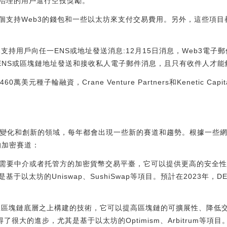
治理的用戶進行空投獎勵。
個支持Web3的錢包和一些以太坊來支付交易費用。另外，這些項目
in已支持用戶向任一ENS或地址發送消息:12月15日消息，Web3電子郵件
一ENS或區塊鏈地址發送和接收私人電子郵件消息，且只有收件人才能
0萬美元種子輪融資，Crane Venture Partners和Kenetic Capita
快速變化和創新的領域，每年都會出現一些新的賽道和趨勢。根據一些
的加密賽道：
需要中介或者托管方的加密貨幣交易平臺，它可以提供更高的安全性、
于以太坊的Uniswap、SushiSwap等項目。預計在2023年，
一種在區塊鏈底層之上構建的技術，它可以提高區塊鏈的可擴展性、降低
得了很大的進步，尤其是基于以太坊的Optimism、Arbitrum等項目。