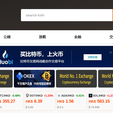
公鏈
游戲
金融
交
TC/HKD
-0.48%
DOT/HKD
+1.33%
ADA/HKD
-0.41%
SOL/HKD
+1.2
355.27
6.39
1.56
583.15
$
HK$
HK$
HK$
.6
$ 0.82
$ 0.2
$ 74.849