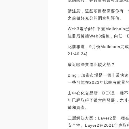
試網階段，并且會對參與測試和
請注意，這些項目都需要你有一
之前做好充分的調查和評估。
Web3電子郵件平臺Mailcha
注冊后鏈接Web3錢包，向任
此前報道，9月份Mailchain完成46
21:46:24]
最近哪些賽道比較火熱？
Bing：加密市場是一個非常
一些可能在2023年比較有前景
去中心化交易所：DEX是一種不
年已經取得了很大的發展，尤其是基
鏈和資產。
二層解決方案：Layer2是
安全性。Layer2在2021年也取