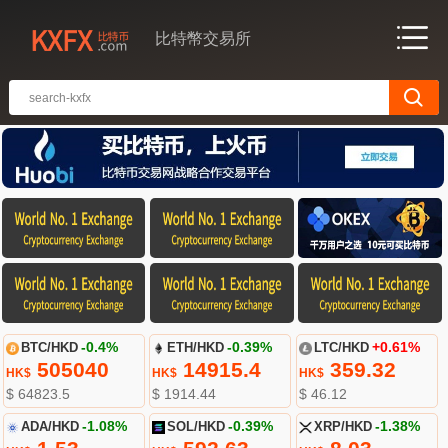
比特幣交易所
BTC/HKD
-0.4%
ETH/HKD
-0.39%
LTC/HKD
+0.61%
505040
14915.4
359.32
HK$
HK$
HK$
$ 64823.5
$ 1914.44
$ 46.12
ADA/HKD
-1.08%
SOL/HKD
-0.39%
XRP/HKD
-1.38%