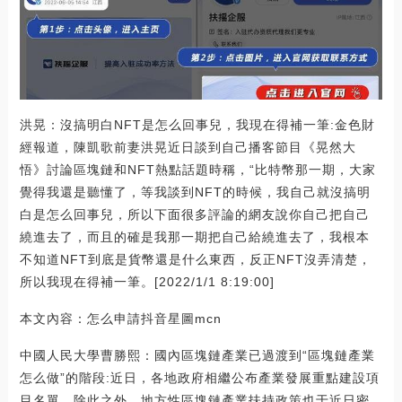
洪晃：沒搞明白NFT是怎么回事兒，我現在得補一筆:金色財
經報道，陳凱歌前妻洪晃近日談到自己播客節目《晃然大
悟》討論區塊鏈和NFT熱點話題時稱，“比特幣那一期，大家
覺得我還是聽懂了，等我談到NFT的時候，我自己就沒搞明
白是怎么回事兒，所以下面很多評論的網友說你自己把自己
繞進去了，而且的確是我那一期把自己給繞進去了，我根本
不知道NFT到底是貨幣還是什么東西，反正NFT沒弄清楚，
所以我現在得補一筆。[2022/1/1 8:19:00]
本文內容：怎么申請抖音星圖mcn
中國人民大學曹勝熙：國內區塊鏈產業已過渡到“區塊鏈產業
怎么做”的階段:近日，各地政府相繼公布產業發展重點建設項
目名單。除此之外，地方性區塊鏈產業扶持政策也于近日密