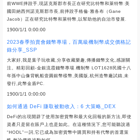
前WWE摔跤手,現諾克斯郡市長正在研究比特幣和萊特幣:美
國田納西州諾克斯郡市長,前摔跤手格倫·雅各布（Gane
Jacob）正在研究比特幣和萊特幣,以幫助他的自治市發展.
1900/1/1 0:00:00
2023春季拍賣會錢幣專場，百萬級機制幣成交價格記
錄分享_SSP
大家好,我是葉子玩收藏,分享收藏樂趣,傳播錢幣文化,感謝關
注。精彩回顧-金銀流霞錢幣專場.機制幣 LOT1628民國十八
年孫中山像背帆船壹圓銀幣樣幣,美國版,杭州造幣廠試鑄,未
發行,此幣金盾PC.
1900/1/1 0:00:00
如何通過 DeFi 賺取被動收入：6 大策略_DEX
DeFi的出現開辟了使用加密貨幣和最大化回報的新方法,即使
資產只是留在賬戶上也是如此。在這種情況下,您可能聽說過
“HODL”一詞,它已成為加密貨幣中購買和持有代幣的首選策