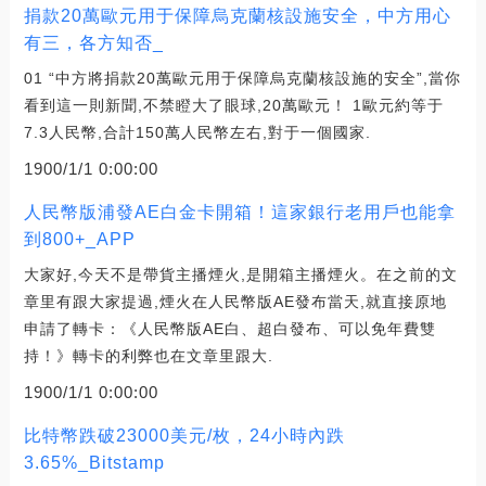
捐款20萬歐元用于保障烏克蘭核設施安全，中方用心
有三，各方知否_
01 “中方將捐款20萬歐元用于保障烏克蘭核設施的安全”,當你
看到這一則新聞,不禁瞪大了眼球,20萬歐元！ 1歐元約等于
7.3人民幣,合計150萬人民幣左右,對于一個國家.
1900/1/1 0:00:00
人民幣版浦發AE白金卡開箱！這家銀行老用戶也能拿
到800+_APP
大家好,今天不是帶貨主播煙火,是開箱主播煙火。在之前的文
章里有跟大家提過,煙火在人民幣版AE發布當天,就直接原地
申請了轉卡：《人民幣版AE白、超白發布、可以免年費雙
持！》轉卡的利弊也在文章里跟大.
1900/1/1 0:00:00
比特幣跌破23000美元/枚，24小時內跌
3.65%_Bitstamp