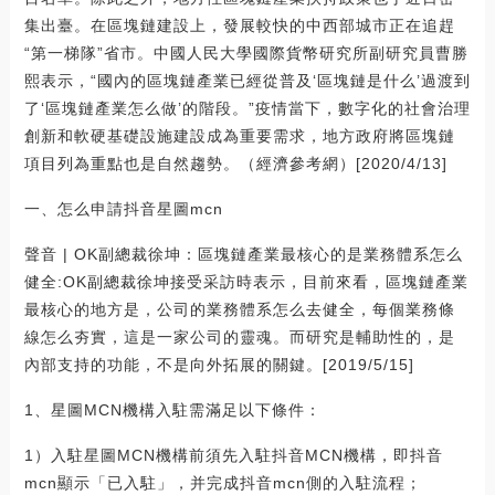
集出臺。在區塊鏈建設上，發展較快的中西部城市正在追趕
“第一梯隊”省市。中國人民大學國際貨幣研究所副研究員曹勝
熙表示，“國內的區塊鏈產業已經從普及‘區塊鏈是什么’過渡到
了‘區塊鏈產業怎么做’的階段。”疫情當下，數字化的社會治理
創新和軟硬基礎設施建設成為重要需求，地方政府將區塊鏈
項目列為重點也是自然趨勢。（經濟參考網）[2020/4/13]
一、怎么申請抖音星圖mcn
聲音 | OK副總裁徐坤：區塊鏈產業最核心的是業務體系怎么
健全:OK副總裁徐坤接受采訪時表示，目前來看，區塊鏈產業
最核心的地方是，公司的業務體系怎么去健全，每個業務條
線怎么夯實，這是一家公司的靈魂。而研究是輔助性的，是
內部支持的功能，不是向外拓展的關鍵。[2019/5/15]
1、星圖MCN機構入駐需滿足以下條件：
1）入駐星圖MCN機構前須先入駐抖音MCN機構，即抖音
mcn顯示「已入駐」，并完成抖音mcn側的入駐流程；