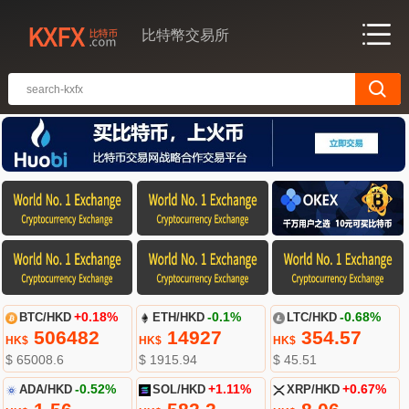
比特幣交易所
BTC/HKD
+0.18%
ETH/HKD
-0.1%
LTC/HKD
-0.68%
506482
14927
354.57
HK$
HK$
HK$
$ 65008.6
$ 1915.94
$ 45.51
ADA/HKD
-0.52%
SOL/HKD
+1.11%
XRP/HKD
+0.67%