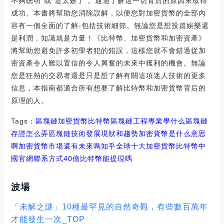
不夠聰明”或“這太難了”。通過了解這一切背后的原因來取得
成功。本書將幫助您消除誤解，以便您對加密貨幣的全部內
容有一個全面的了解-包括技術細節。無論您是想投資娛樂還
是利潤，知識就是力量！《比特幣、加密貨幣和加密資產》
將幫助您避免許多初學者犯的錯誤，這樣您就不會錯過從加
密資產令人難以置信的令人興奮的未來中獲利的機會。無論
您是狂熱的交易者還是只是想了解有關這項迷人技術的更多
信息，本指南都適合所有想要了解比特幣和加密貨幣背后的
原理的人。
Tags：
區塊鏈
加密貨幣
比特幣區塊鏈工程專業學什么
區塊鏈
存證怎么弄
區塊鏈技術發展現狀和趨勢加密貨幣是什么意思
啊
加密貨幣市場還有未來嗎知乎
全球十大加密貨幣比特幣中
國官網聯系方式
40億比特幣能提現嗎
波場
「未解之謎」10種最罕見的自然奇觀，有些數百萬年
才能發生一次_TOP