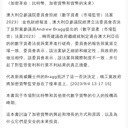
《加密革命：比特幣、加密貨幣和貨幣的未來》
澳大利亞參議院委員會拒絕《數字資產（市場監管）法案
2023》:金色財經報道，澳大利亞參議院經濟立法委員會否決
了反對黨參議員Andrew Bragg提出的《數字資產（市場監
管）法案2023》，轉而建議政府繼續就制定適合澳大利亞目
的的數字資產法規與業界進行磋商。委員會的報告與黨派立
場一致。委員會表示，該法案缺乏細節和確定性，與政府的
做法相悖。該委員會表示，該法案與國際制度不一致，并引
起了對監管套利和行業不利結果的真正擔憂。
代表新南威爾士州的Bragg批評了這一否決決定，稱工黨政府
將加密貨幣監管放在了慢車道上。[2023/9/4 13:17:15]
本書寫于市場對比特幣和其他替代數字貨幣的引入的投機高
峰期。
這本書討論了加密貨幣的興起和增長的方式和原因，以及為
什么它們是安全的未來投資。