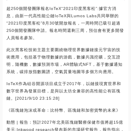
超250個開發團隊報名IoTeX“2021印度黑客松”:據官方消
息，由新一代高性能公鏈IoTeX與Lumos Labs共同舉辦的
“2021印度黑客松”8月30號開放報名，一周時間已吸引超過
250個開發團隊申請。報名時間還剩三周，預估會有更多開發
人員報名參加。
此次黑客松技術主題主要圍繞物理世界數據鏈接元宇宙的技
術應用，包括基于物理數據的游戲，數據共識挖礦，交互證
明，隨機數，數據預測市場，AR體驗式NFT，基于數據通知
系統，碳排放指數圖譜，空氣質量地圖等多個方向應用。
IoTeX作為硅谷開源項目成立于2017年，以鏈接現實世界和
數字世界為發展目標，是與以太坊全兼容的高性能公有區塊
鏈。[2021/9/10 23:15:28]
《區塊鏈泡沫或革命：比特幣、區塊鏈和加密貨幣的未來》
動態 | 報告：預計2027年北美區塊鏈醫療保健市值將超15億
美元:Inkwood research發布新的市場研究報告，報告指出，