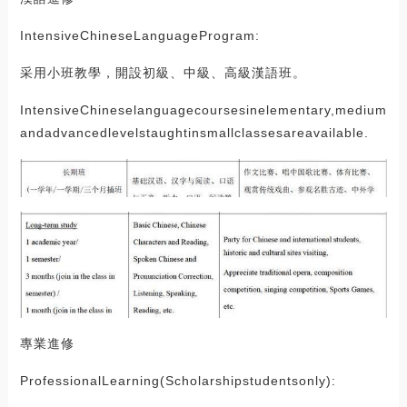
IntensiveChineseLanguageProgram:
采用小班教學，開設初級、中級、高級漢語班。
IntensiveChineselanguagecoursesinelementary,medium
andadvancedlevelstaughtinsmallclassesareavailable.
專業進修
ProfessionalLearning(Scholarshipstudentsonly):