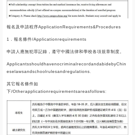
報名及申請程序ApplicationRequirements&Procedures
1．報名條件/Applicationrequirements
申請人應無犯罪記錄，遵守中國法律和學校各項規章制度。
ApplicantsshouldhavenocriminalrecordandabidebyChin
eselawsandschoolrulesandregulations.
其它報名條件如
下/Otherapplicationrequirementsareasfollows: