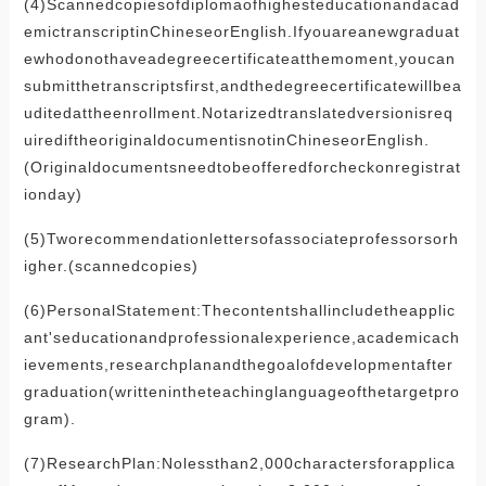
(4)Scannedcopiesofdiplomaofhighesteducationandacad
emictranscriptinChineseorEnglish.Ifyouareanewgraduat
ewhodonothaveadegreecertificateatthemoment,youcan
submitthetranscriptsfirst,andthedegreecertificatewillbea
uditedattheenrollment.Notarizedtranslatedversionisreq
uirediftheoriginaldocumentisnotinChineseorEnglish.
(Originaldocumentsneedtobeofferedforcheckonregistrat
ionday)
(5)Tworecommendationlettersofassociateprofessorsorh
igher.(scannedcopies)
(6)PersonalStatement:Thecontentshallincludetheapplic
ant'seducationandprofessionalexperience,academicach
ievements,researchplanandthegoalofdevelopmentafter
graduation(writtenintheteachinglanguageofthetargetpro
gram).
(7)ResearchPlan:Nolessthan2,000charactersforapplica