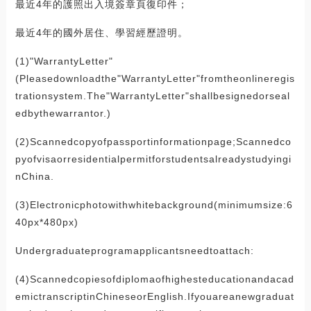
最近4年的護照出入境簽章頁復印件；
最近4年的國外居住、學習經歷證明。
(1)"WarrantyLetter"
(Pleasedownloadthe"WarrantyLetter"fromtheonlineregis
trationsystem.The"WarrantyLetter"shallbesignedorseal
edbythewarrantor.)
(2)Scannedcopyofpassportinformationpage;Scannedco
pyofvisaorresidentialpermitforstudentsalreadystudyingi
nChina.
(3)Electronicphotowithwhitebackground(minimumsize:6
40px*480px)
Undergraduateprogramapplicantsneedtoattach:
(4)Scannedcopiesofdiplomaofhighesteducationandacad
emictranscriptinChineseorEnglish.Ifyouareanewgraduat