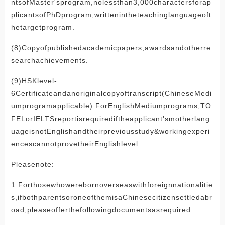
ntsofMaster'sprogram,nolessthan3,000charactersforap
plicantsofPhDprogram,writtenintheteachinglanguageoft
hetargetprogram.
(8)Copyofpublishedacademicpapers,awardsandotherre
searchachievements.
(9)HSKlevel-
6Certificateandanoriginalcopyoftranscript(ChineseMedi
umprogramapplicable).ForEnglishMediumprograms,TO
FELorIELTSreportisrequirediftheapplicant'smotherlang
uageisnotEnglishandtheirpreviousstudy&workingexperi
encescannotprovetheirEnglishlevel.
Pleasenote:
1.Forthosewhowerebornoverseaswithforeignnationalitie
s,ifbothparentsoroneofthemisaChinesecitizensettledabr
oad,pleaseofferthefollowingdocumentsasrequired: