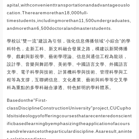
apital,withconvenienttransportationandadvantageouslo
cation.Therearemorethan18,000full-
timestudents,includingmorethan11,500undergraduates,
andmorethan6,500doctoralandmasterstudents.
學校以“雙一流”建設為引領，強化信息傳播領域“小綜合”的學
科特色，走新工科、新文科融合發展之路，構建以新聞傳播
學、戲劇與影視學、藝術學理論、信息與通信工程為龍頭，
設計學、音樂與舞蹈學、美術學、中國語言文學、外國語言
文學、電子科學與技術、計算機科學與技術、管理科學與工
程等為支撐，互聯網信息、文化產業、藝術與科學等交叉學
科為重點的多學科融合滲透、特色鮮明的學科體系。
Basedonthe"First-
classDisciplineConstructionUniversity"project,CUCupho
ldsitsideologyofofferingcoursesthatarecenteredonscient
ificbasedlearningbyemphasizingtheapplicationofacours
eandrelevancetotheparticulardiscipline.Asaresult,aninte
r-relatingandinter-