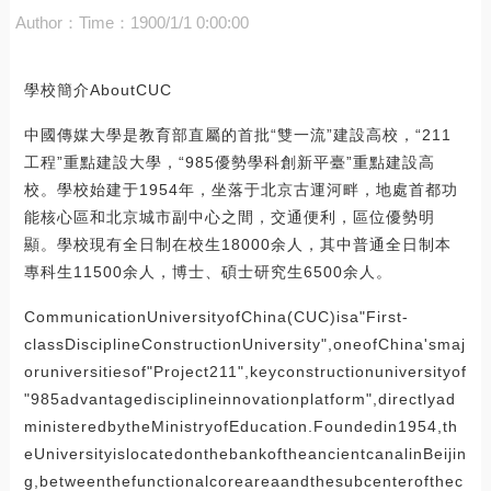
Author：
Time：1900/1/1 0:00:00
學校簡介AboutCUC
中國傳媒大學是教育部直屬的首批“雙一流”建設高校，“211
工程”重點建設大學，“985優勢學科創新平臺”重點建設高
校。學校始建于1954年，坐落于北京古運河畔，地處首都功
能核心區和北京城市副中心之間，交通便利，區位優勢明
顯。學校現有全日制在校生18000余人，其中普通全日制本
專科生11500余人，博士、碩士研究生6500余人。
CommunicationUniversityofChina(CUC)isa"First-
classDisciplineConstructionUniversity",oneofChina'smaj
oruniversitiesof"Project211",keyconstructionuniversityof
"985advantagedisciplineinnovationplatform",directlyad
ministeredbytheMinistryofEducation.Foundedin1954,th
eUniversityislocatedonthebankoftheancientcanalinBeijin
g,betweenthefunctionalcoreareaandthesubcenterofthec