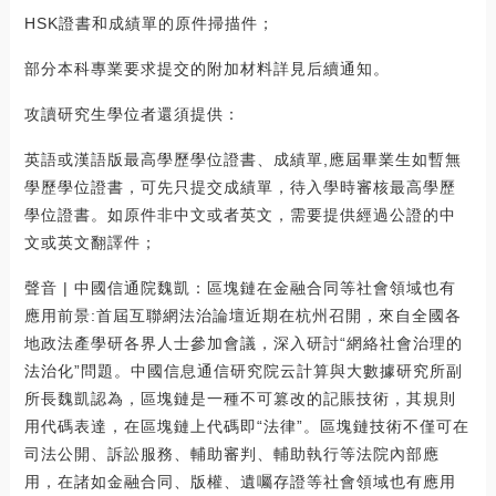
HSK證書和成績單的原件掃描件；
部分本科專業要求提交的附加材料詳見后續通知。
攻讀研究生學位者還須提供：
英語或漢語版最高學歷學位證書、成績單,應屆畢業生如暫無
學歷學位證書，可先只提交成績單，待入學時審核最高學歷
學位證書。如原件非中文或者英文，需要提供經過公證的中
文或英文翻譯件；
聲音 | 中國信通院魏凱：區塊鏈在金融合同等社會領域也有
應用前景:首屆互聯網法治論壇近期在杭州召開，來自全國各
地政法產學研各界人士參加會議，深入研討“網絡社會治理的
法治化”問題。中國信息通信研究院云計算與大數據研究所副
所長魏凱認為，區塊鏈是一種不可篡改的記賬技術，其規則
用代碼表達，在區塊鏈上代碼即“法律”。區塊鏈技術不僅可在
司法公開、訴訟服務、輔助審判、輔助執行等法院內部應
用，在諸如金融合同、版權、遺囑存證等社會領域也有應用