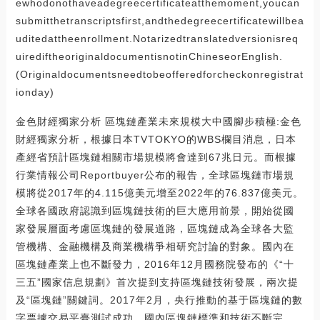
ewhodonothaveadegreecertificateatthemoment,youcan
submitthetranscriptsfirst,andthedegreecertificatewillbea
uditedattheenrollment.Notarizedtranslatedversionisreq
uirediftheoriginaldocumentisnotinChineseorEnglish.
(Originaldocumentsneedtobeofferedforcheckonregistrat
ionday)
金色財經獨家分析 區塊鏈產業未來規模大中國腳步積極:金色
財經獨家分析，根據日本TVTOKYO的WBS欄目消息，日本
產經省預計區塊鏈相關市場規模將會達到67兆日元。而根據
行業情報公司Reportbuyer公布的報告，全球區塊鏈市場規
模將從2017年的4.115億美元增至2022年的76.837億美元。
全球各國政府認識到區塊鏈技術的巨大應用前景，開始從國
家發展層面考慮區塊鏈的發展道路，區塊鏈成為全球各大監
管機構、金融機構及商業機構爭相研究討論的對象。國內在
區塊鏈產業上也不斷發力，2016年12月國務院發布的《“十
三五”國家信息規劃》首次提到支持區塊鏈技術發展，兩次提
及“區塊鏈”關鍵詞。2017年2月，央行推動的基于區塊鏈的數
字票據交易平臺測試成功。國內區塊鏈標準和技術不斷完