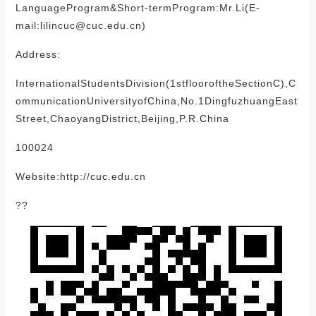
LanguageProgram&Short-termProgram:Mr.Li(E-
mail:lilincuc@cuc.edu.cn)
Address:
InternationalStudentsDivision(1stflooroftheSectionC),C
ommunicationUniversityofChina,No.1DingfuzhuangEast
Street,ChaoyangDistrict,Beijing,P.R.China
100024
Website:http://cuc.edu.cn
??