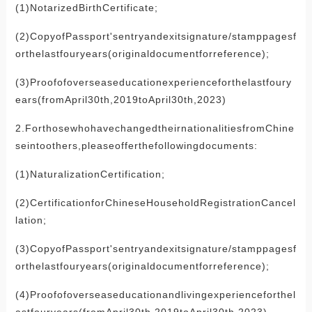
(1)NotarizedBirthCertificate;
(2)CopyofPassport'sentryandexitsignature/stamppagesf
orthelastfouryears(originaldocumentforreference);
(3)Proofofoverseaseducationexperienceforthelastfoury
ears(fromApril30th,2019toApril30th,2023)
2.ForthosewhohavechangedtheirnationalitiesfromChine
seintoothers,pleaseofferthefollowingdocuments:
(1)NaturalizationCertification;
(2)CertificationforChineseHouseholdRegistrationCancel
lation;
(3)CopyofPassport'sentryandexitsignature/stamppagesf
orthelastfouryears(originaldocumentforreference);
(4)Proofofoverseaseducationandlivingexperienceforthel
astfouryears(fromApril30th,2019toApril30th,2023).