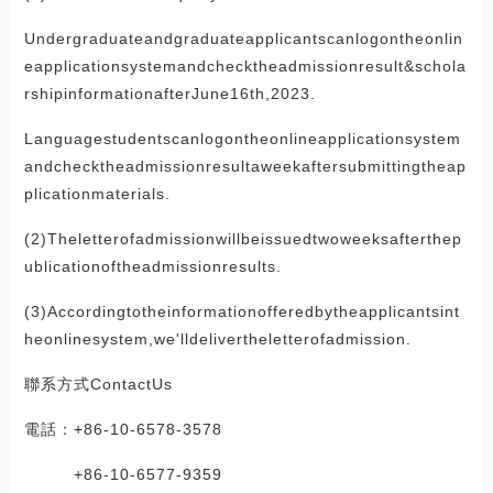
Undergraduateandgraduateapplicantscanlogontheonlin
eapplicationsystemandchecktheadmissionresult&schola
rshipinformationafterJune16th,2023.
Languagestudentscanlogontheonlineapplicationsystem
andchecktheadmissionresultaweekaftersubmittingtheap
plicationmaterials.
(2)Theletterofadmissionwillbeissuedtwoweeksafterthep
ublicationoftheadmissionresults.
(3)Accordingtotheinformationofferedbytheapplicantsint
heonlinesystem,we'lldelivertheletterofadmission.
聯系方式ContactUs
電話：+86-10-6578-3578
+86-10-6577-9359