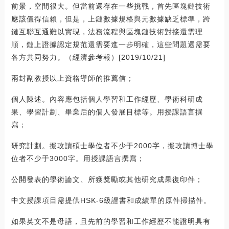
前景，空間很大。但當前還存在一些挑戰，首先區塊鏈技術
應該值得信賴，但是，上鏈數據規格與元數據缺乏標準，跨
鏈互聯互通難以實現，法務流程與區塊鏈技術對接還需理
順，鏈上證據認定規范還需要進一步明確，這些問題還需要
各方共同努力。（經濟參考報）[2019/10/21]
兩封副教授以上資格導師的推薦信；
個人陳述。內容應包括個人學習和工作經歷、學術科研成
果、學習計劃、畢業后的個人發展目標等。用授課語言撰
寫；
研究計劃。擬攻讀碩士學位者不少于2000字，擬攻讀博士學
位者不少于3000字。用授課語言撰寫；
公開發表的學術論文、所獲獎勵或其他研究成果復印件；
中文授課項目需提供HSK-6級證書和成績單的原件掃描件。
如果英文不是母語，且先前的學習和工作經歷不能證明具有