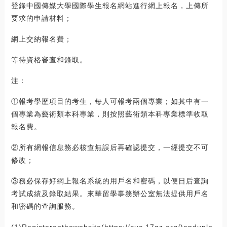
登錄中國傳媒大學國際學生報名網站進行網上報名，上傳所
要求的申請材料；
網上交納報名費；
等待資格審查和錄取。
注：
①報考學歷項目的考生，每人可報考兩個專業；如其中有一
個專業為藝術類本科專業，則按照藝術類本科專業標準收取
報名費。
②所有網報信息務必核查無誤后再確認提交，一經提交不可
修改；
③務必保存好網上報名系統的用戶名和密碼，以便日后查詢
考試成績及錄取結果。來華留學事務辦公室無法提供用戶名
和密碼的查詢服務。
(1)Registeronthewebsite(https://cuc.17gz.org/)anduplo