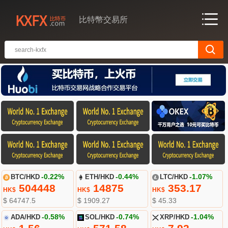
比特幣交易所
BTC/HKD
-0.22%
ETH/HKD
-0.44%
LTC/HKD
-1.07%
504448
14875
353.17
HK$
HK$
HK$
$ 64747.5
$ 1909.27
$ 45.33
ADA/HKD
-0.58%
SOL/HKD
-0.74%
XRP/HKD
-1.04%