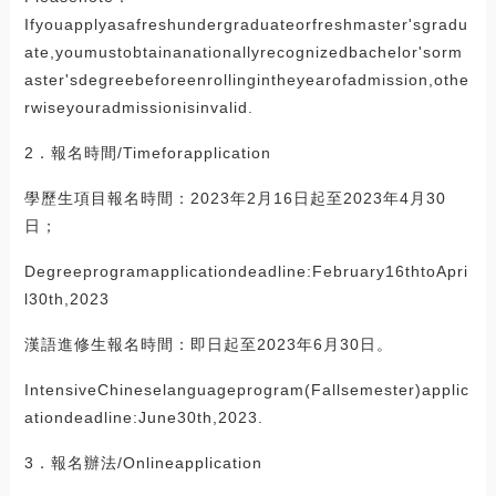
Ifyouapplyasafreshundergraduateorfreshmaster'sgradu
ate,youmustobtainanationallyrecognizedbachelor'sorm
aster'sdegreebeforeenrollingintheyearofadmission,othe
rwiseyouradmissionisinvalid.
2．報名時間/Timeforapplication
學歷生項目報名時間：2023年2月16日起至2023年4月30
日；
Degreeprogramapplicationdeadline:February16thtoApri
l30th,2023
漢語進修生報名時間：即日起至2023年6月30日。
IntensiveChineselanguageprogram(Fallsemester)applic
ationdeadline:June30th,2023.
3．報名辦法/Onlineapplication