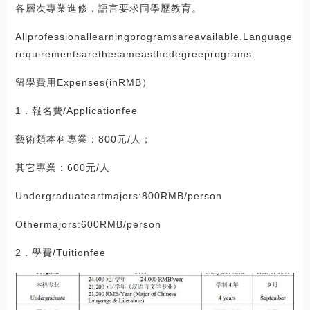
各層次專業進修，語言要求同學歷教育。
Allprofessionallearningprogramsareavailable.Language
requirementsarethesameasthedegreeprograms.
留學費用Expenses(inRMB）
1．報名費/Applicationfee
藝術類本科專業：800元/人；
其它專業：600元/人
Undergraduateartmajors:800RMB/person
Othermajors:600RMB/person
2．學費/Tuitionfee