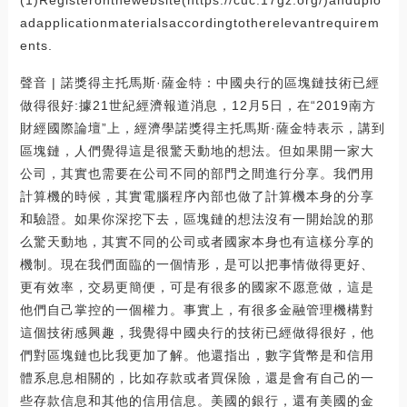
adapplicationmaterialsaccordingtotherelevantrequirem
ents.
聲音 | 諾獎得主托馬斯·薩金特：中國央行的區塊鏈技術已經
做得很好:據21世紀經濟報道消息，12月5日，在“2019南方
財經國際論壇”上，經濟學諾獎得主托馬斯·薩金特表示，講到
區塊鏈，人們覺得這是很驚天動地的想法。但如果開一家大
公司，其實也需要在公司不同的部門之間進行分享。我們用
計算機的時候，其實電腦程序內部也做了計算機本身的分享
和驗證。如果你深挖下去，區塊鏈的想法沒有一開始說的那
么驚天動地，其實不同的公司或者國家本身也有這樣分享的
機制。現在我們面臨的一個情形，是可以把事情做得更好、
更有效率，交易更簡便，可是有很多的國家不愿意做，這是
他們自己掌控的一個權力。事實上，有很多金融管理機構對
這個技術感興趣，我覺得中國央行的技術已經做得很好，他
們對區塊鏈也比我更加了解。他還指出，數字貨幣是和信用
體系息息相關的，比如存款或者買保險，還是會有自己的一
些存款信息和其他的信用信息。美國的銀行，還有美國的金