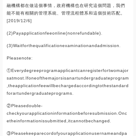
融機構都在做這個事情，政府機構也在研究這個問題，我們
能不能有相關的管理系統、管理流程體系和這個技術匹配。
[2019/12/6]
(2)Payapplicationfeeonline(nonrefundable).
(3)Waitforthequalificationexaminationandadmission.
Pleasenote:
①Everydegreeprogramapplicantcanregisterfortwomajor
satmost.Ifoneofthemajorsisanartundergraduateprogram
,theapplicationfeewillbechargedaccordingtothestandard
forartundergraduateprograms.
②Pleasedouble-
checkyourapplicationinformationbeforesubmission.Onc
etheinformationissubmitted,itcannotbechanged.
③Pleasekeeparecordofyourapplicationusernameandpa