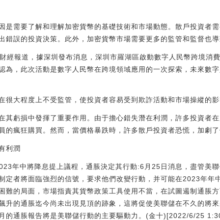
因是需要了解和理解加密貨幣的基礎技術和市場動態。散戶投資者需
出錯誤的投資決策。此外，加密貨幣市場需要更多的監管和監督也導
金色財經報道，據深圳發布消息，深圳市羅湖區啟動數字人民幣跨境消
認為，此次活動是數字人民幣在跨境領域應用的一次探索，未來數字
在很大程度上不受監管，使投資者容易受到欺詐活動和市場操縱的影
在其虧損中發揮了重要作用。由于擔心錯失潛在利潤，許多投資者在
員的瘋狂購買。然而，當價格暴跌時，許多散戶投資者恐慌，加劇了
有利潤
能在2023年中將降息提上議程，通脹決定其行動:6月25日消息，盡管
制定者將面臨強烈的信號，要求他們改變行動，并可能在2023年年
困難的局面，市場指責其貨幣政策工具使用不當，在試圖遏制通脹方
飆升的通脹迄今尚未出現見頂的跡象，這將促使美聯儲在不久的將來
脹報告將是美聯儲行動的主要驅動力。(金十)[2022/6/25 1:30: