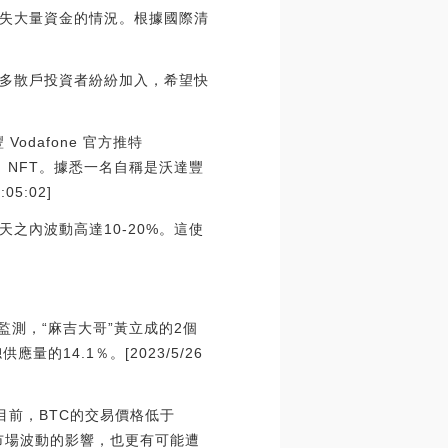
失大量資金的情況。根據國際清
多散戶投資者紛紛加入，希望快
odafone 官方推特
塊鏈推出 NFT。據悉一名自稱是沃達豐
5:02]
之內波動高達10-20%。這使
in監測，“麻吉大哥”黃立成的2個
量的14.1％。[2023/5/26
。目前，BTC的交易價格低于
到市場波動的影響，也更有可能遭