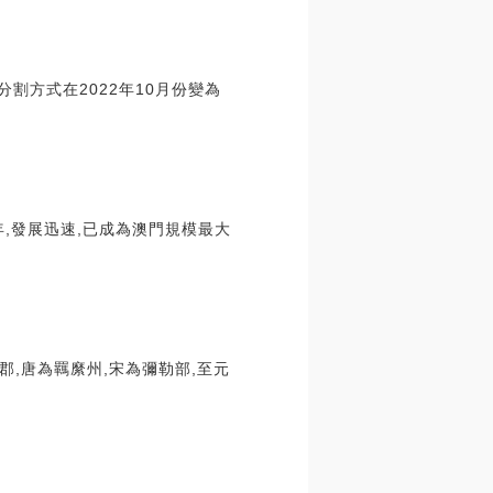
分割方式在2022年10月份變為
,發展迅速,已成為澳門規模最大
郡,唐為羈縻州,宋為彌勒部,至元