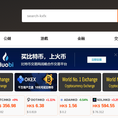
公鏈
游戲
金融
交
TC/HKD
+0%
DOT/HKD
+1.11%
ADA/HKD
-0.54%
SOL/HKD
+3.2
356.98
6.38
1.56
594.55
$
HK$
HK$
HK$
.82
$ 0.819
$ 0.2
$ 76.312