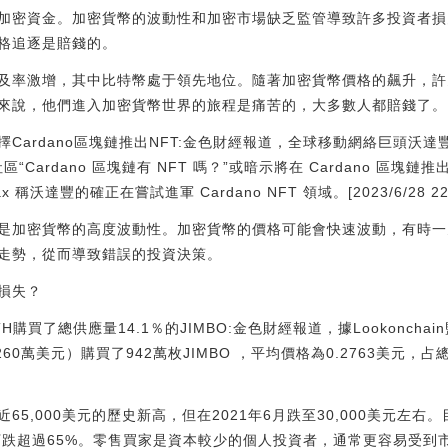
加密資金。加密貨幣的波動性和加密市場缺乏監管導致許多投資者損
格追逐是賠錢的。
及率激增，其中比特幣處于領先地位。隨著加密貨幣價格的飆升，許
來說，他們進入加密貨幣世界的旅程是痛苦的，大多數人都賠錢了。
ardano區塊鏈推出NFT:金色財經報道，全球移動網絡巨頭沃達豐 V
詢問社區“Cardano 區塊鏈有 NFT 嗎？”或暗示將在 Cardano 區
稱沃達豐的確正在嘗試進軍 Cardano NFT 領域。[2023/6/28 22:0
是加密貨幣的高度波動性。加密貨幣的價格可能會快速波動，有時一天
走勢，從而導致錯誤的投資決策。
損失？
H購買了總供應量14.1％的JIMBO:金色財經報道，據Lookoncha
60萬美元）購買了942萬枚JIMBO ，平均價格為0.2763美元，占總供應
近65,000美元的歷史新高，但在2021年6月跌至30,000美元左右
點下跌超過65%。零售買家是資本較少的個人投資者，通常更容易受