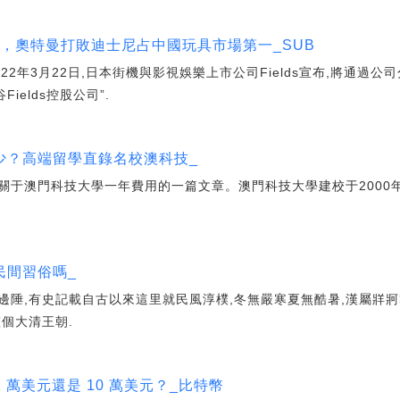
3億，奧特曼打敗迪士尼占中國玩具市場第一_SUB
22年3月22日,日本街機與影視娛樂上市公司Fields宣布,將通過公司
ields控股公司”.
少？高端留學直錄名校澳科技_
關于澳門科技大學一年費用的一篇文章。澳門科技大學建校于2000年
民間習俗嗎_
南邊陲,有史記載自古以來這里就民風淳樸,冬無嚴寒夏無酷暑,漢屬牂牁
個大清王朝.
1 萬美元還是 10 萬美元？_比特幣