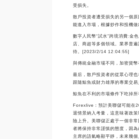
受損失。
散戶投資者遭受損失的另一個原
能進入市場，根據炒作和投機做
數字人民幣“試水”跨境消費:
店、商超等多個領域。業界普遍
待。[2023/2/14 12:04:55]
與傳統金融市場不同，加密貨幣
最后，散戶投資者的從眾心理也
跟隨鯨魚或財力雄厚的專業交易
鯨魚在不利的市場條件下吃掉所
Forexlive：預計美聯儲可
退情景納入考量，這意味著政策
險上升。美聯儲正處于一個非常
者將保持非常謹慎的態度，因為
主席的語氣略顯平靜，未來幾個月的通