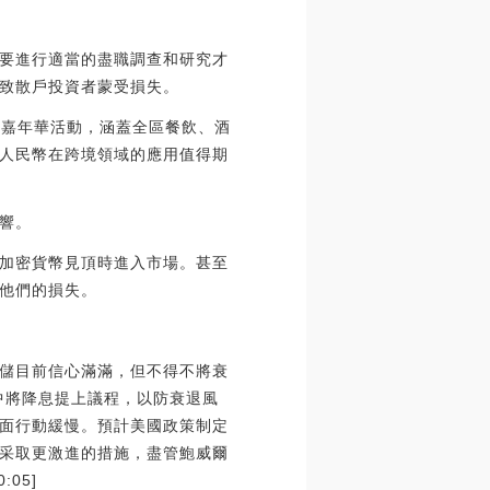
要進行適當的盡職調查和研究才
致散戶投資者蒙受損失。
費嘉年華活動，涵蓋全區餐飲、酒
人民幣在跨境領域的應用值得期
響。
加密貨幣見頂時進入市場。甚至
他們的損失。
美聯儲目前信心滿滿，但不得不將衰
中將降息提上議程，以防衰退風
面行動緩慢。預計美國政策制定
采取更激進的措施，盡管鮑威爾
05]