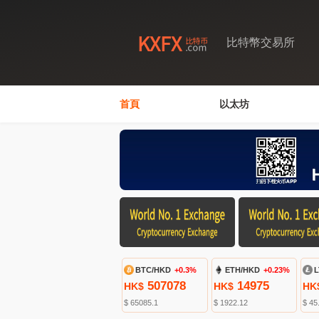
比特幣交易所
首頁
以太坊
BTC/HKD
+0.3%
ETH/HKD
+0.23%
L
507078
14975
HK$
HK$
HK
$ 65085.1
$ 1922.12
$ 45