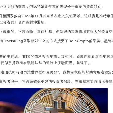
受到明顯的譴責，但比特幣多年來的表現優于重要的資產類別。
的日相關系數自2022年11月以來首次進入負值區域。這確實是比特
投資者的升值作為對沖通脹。
很嚴重的。不言而喻，這個利基，但新興的加密市場有很大的發展空
avisKling采取相對中立的方式接受了BeInCrypto的采訪。盡管C
。
整的平行線。'BTC的價格與五年前大致相同。如果你看看這五年來
我們似乎并沒有在戰勝法幣的道路上疾馳而過。差遠了。'
“這項技術有潛力讓世界變得更美好”。我想盡我所能幫助實現這種潛
參與者競爭，它必須確保更好的投資者保護。在撰寫本文時情況并非