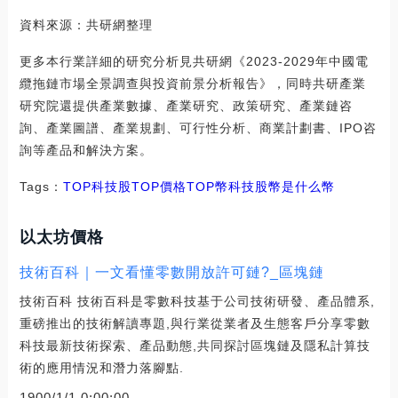
資料來源：共研網整理
更多本行業詳細的研究分析見共研網《2023-2029年中國電
纜拖鏈市場全景調查與投資前景分析報告》，同時共研產業
研究院還提供產業數據、產業研究、政策研究、產業鏈咨
詢、產業圖譜、產業規劃、可行性分析、商業計劃書、IPO咨
詢等產品和解決方案。
Tags：
TOP
科技股TOP價格
TOP幣
科技股幣是什么幣
以太坊價格
技術百科｜一文看懂零數開放許可鏈?_區塊鏈
技術百科 技術百科是零數科技基于公司技術研發、產品體系,
重磅推出的技術解讀專題,與行業從業者及生態客戶分享零數
科技最新技術探索、產品動態,共同探討區塊鏈及隱私計算技
術的應用情況和潛力落腳點.
1900/1/1 0:00:00