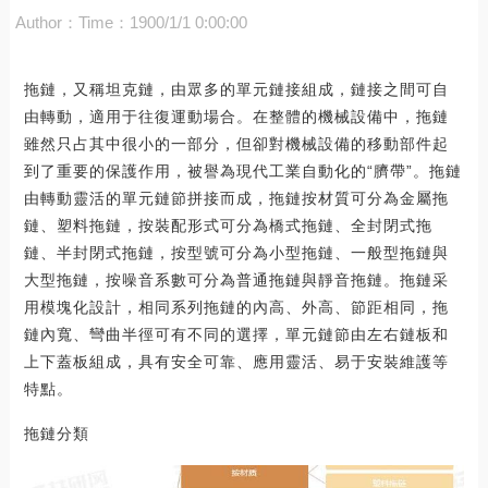
Author：
Time：1900/1/1 0:00:00
拖鏈，又稱坦克鏈，由眾多的單元鏈接組成，鏈接之間可自
由轉動，適用于往復運動場合。在整體的機械設備中，拖鏈
雖然只占其中很小的一部分，但卻對機械設備的移動部件起
到了重要的保護作用，被譽為現代工業自動化的“臍帶”。拖鏈
由轉動靈活的單元鏈節拼接而成，拖鏈按材質可分為金屬拖
鏈、塑料拖鏈，按裝配形式可分為橋式拖鏈、全封閉式拖
鏈、半封閉式拖鏈，按型號可分為小型拖鏈、一般型拖鏈與
大型拖鏈，按噪音系數可分為普通拖鏈與靜音拖鏈。拖鏈采
用模塊化設計，相同系列拖鏈的內高、外高、節距相同，拖
鏈內寬、彎曲半徑可有不同的選擇，單元鏈節由左右鏈板和
上下蓋板組成，具有安全可靠、應用靈活、易于安裝維護等
特點。
拖鏈分類