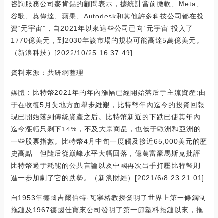
咨詢服務公司麥肯錫的顧問表示，據統計當前微軟、Meta、
谷歌、英偉達、蘋果、Autodesk和其他許多科技公司都在投
資“元宇宙”，自2021年以來這些公司已向“元宇宙”投入了
1770億美元，到2030年該市場的規模可能高達5萬億美元。
（新浪科技）[2022/10/25 16:37:49]
資料來源：共研網整理
媒體：比特幣2021年的年內漲幅已經開始落后于主流資產:由
于在收復5月失地方面舉步維艱，比特幣年內迄今的投資回報
現已開始落到傳統資產之后。比特幣新近的下跌已使其年內
迄今漲幅只剩下14%，不及大宗商品，也低于歐洲和亞洲的
一些股票指數。比特幣4月中旬一度觸及接近65,000美元的歷
史高點，但隨后從巔峰水平大幅回落，億萬富豪馬斯克批評
比特幣過于耗能的公共言論以及中國再次出手打壓比特幣則
進一步加劇了它的跌勢。（新浪財經）[2021/6/8 23:21:01]
自1953年德國吉爾伯特·瓦寧格教授發明了世界上第一條鋼制
拖鏈及1967德國佳寶來公司發明了第一節塑料拖鏈以來，拖