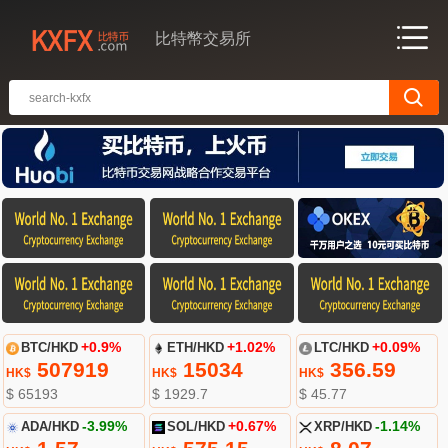
比特幣交易所
BTC/HKD
+0.9%
ETH/HKD
+1.02%
LTC/HKD
+0.09%
507919
15034
356.59
HK$
HK$
HK$
$ 65193
$ 1929.7
$ 45.77
ADA/HKD
-3.99%
SOL/HKD
+0.67%
XRP/HKD
-1.14%