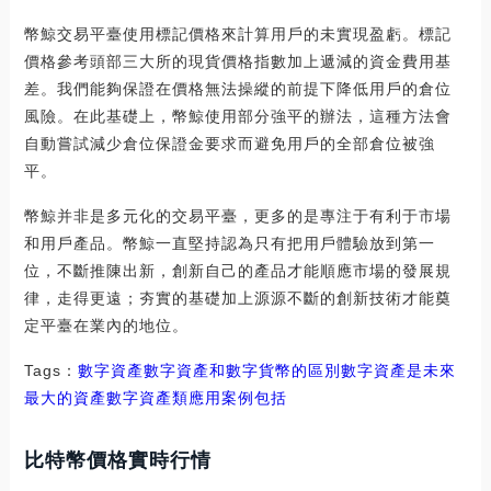
幣鯨交易平臺使用標記價格來計算用戶的未實現盈虧。標記
價格參考頭部三大所的現貨價格指數加上遞減的資金費用基
差。我們能夠保證在價格無法操縱的前提下降低用戶的倉位
風險。在此基礎上，幣鯨使用部分強平的辦法，這種方法會
自動嘗試減少倉位保證金要求而避免用戶的全部倉位被強
平。
幣鯨并非是多元化的交易平臺，更多的是專注于有利于市場
和用戶產品。幣鯨一直堅持認為只有把用戶體驗放到第一
位，不斷推陳出新，創新自己的產品才能順應市場的發展規
律，走得更遠；夯實的基礎加上源源不斷的創新技術才能奠
定平臺在業內的地位。
Tags：
數字資產數字資產和數字貨幣的區別
數字資產是未來
最大的資產
數字資產類應用案例包括
比特幣價格實時行情