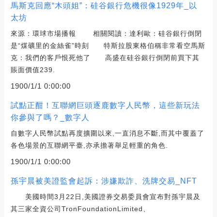
馬斯克回應“木頭姐”：硅谷銀行危機很像1929年_以
太坊
來源：環球市場播報 相關閱讀：達利歐：硅谷銀行倒閉
是“煤礦里的金絲雀”時刻 特斯拉股東格伯稱非常看空馬斯
克：我們的客戶恨死他了 高盛在硅谷銀行倒閉前買下其
賬面價值239.
1900/1/1 0:00:00
試點正酣！互聯網巨頭逐鹿數字人民幣，這些新玩法
你參與了嗎？_數字人
自數字人民幣試點再度擴圍以來,一直消息不斷,而其中覆蓋了
各色場景的互聯網平臺,亦承擔著舉足輕重的角色.
1900/1/1 0:00:00
孫宇晨被美證監會起訴：涉嫌欺詐、洗牌交易_NFT
美國時間3月22日,美國證券交易委員會宣布對孫宇晨及
其三家全資公司TronFoundationLimited、