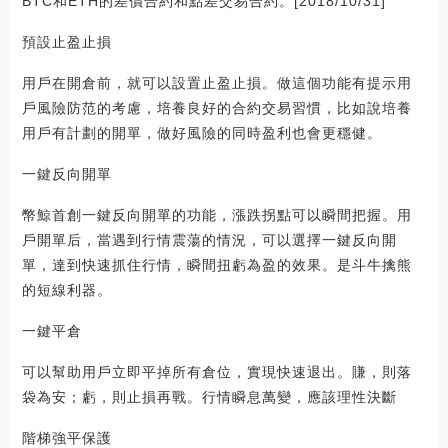
BTC和ETH的差價合約和點差交易合約。[2018/10/31]
預設止盈止損
用戶在開倉前，就可以設置止盈止損。做這個功能有提示用
戶風險防范的考慮，培養良好的合約交易習慣，比如說培養
用戶有計劃的開單，做好風險的同時盈利也會更穩健。
一鍵反向開單
幣鯨首創一鍵反向開單的功能，漲跌拐點可以瞬間把握。用
戶開單后，當遇到行情震蕩的情況，可以選擇一鍵反向開
單，達到快速抓住行情，瞬間扭虧為盈的效果。是斗牛擒熊
的短線利器。
一鍵平倉
可以幫助用戶立即平掉所有倉位，實現快速退出。賺，則落
袋為安；虧，則止損再戰。行情瞬息萬變，應該理性決斷
階梯強平保護