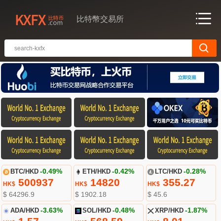
比特幣交易所
BTC/HKD
-0.49%
ETH/HKD
-0.42%
LTC/HKD
-0.28%
500937
14820
355.27
HK$
HK$
HK$
$ 64296.9
$ 1902.18
$ 45.6
ADA/HKD
-3.63%
SOL/HKD
-0.48%
XRP/HKD
-1.87%