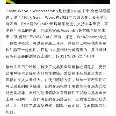
Gavin Wood：WebAssembly是智能合約的未來:金色財經報
道，波卡創始人Gavin Wood在2021年共識大會上發表講話
時表示，EVM對Polkadot區塊鏈系統提供支持非常重要，至
少在可預見的將來。他認為WebAssembly是智能合約的未
來，但“傳統” EVM現在就在眼前。據悉，WebAssembly是
一種軟件格式，可以在網絡上使用，并且可以輕松地與多種
軟件語言一起使用。它是由大型網絡公司構建的，并且可以
在所有主要的瀏覽器上運行。[2021/5/26 22:44:19]
幣鯨注重用戶體驗，解決了交易安全這種核心問題后，更要
給用戶提供更好的產品功能體驗。幣鯨在產品創新這方面一
直都在投入大量精力。在使用體驗方面，幣鯨一直希望用戶
可以感受到縱享絲滑。合約交易相對于現貨能等交易方式功
能更為復雜，友好的使用體驗在這種條件下就顯得尤為重要
上線不到兩年，我們將合約交易涉及的一些功能全部自研完
成，并且創新了多倉位模式、開單止盈止損、反向開單等功
能點。