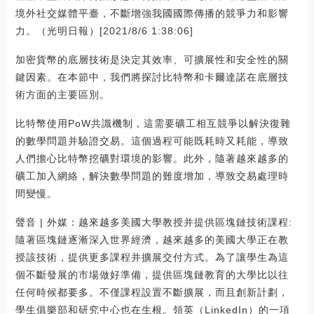
境外社交媒體平臺，不斷增強我國國際傳播的競爭力和影響
力。（光明日報）[2021/8/6 1:38:06]
加密貨幣的底層技術是決定其效率、可擴展性和安全性的關
鍵因素。在本節中，我們將探討比特幣和卡爾達諾在底層技
術方面的主要區別。
比特幣使用PoW共識機制，這需要礦工相互競爭以解決復雜
的數學問題并驗證交易。這個過程可能既耗時又耗能，導致
人們擔心比特幣挖礦對環境的影響。此外，隨著越來越多的
礦工加入網絡，解決數學問題的難度增加，導致交易處理時
間變慢。
聲音 | 外媒：越來越多美國大學教授并提供區塊鏈技術課程:
隨著區塊鏈逐漸深入世界經濟，越來越多的美國大學正在教
授該技術，提供更多課程并擴展交付方式。為了讓學生為這
個不斷發展的市場做好準備，提供區塊鏈教育的大學比以往
任何時候都要多。不僅課程設置不斷擴展，而且創新計劃，
學生俱樂部和研究中心也在生根。領英（LinkedIn）的一項