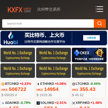
比特幣交易所
BTC/HKD
+0.23%
ETH/HKD
+0.08%
LTC/HKD
-0.44%
506722
14954
355.43
HK$
HK$
HK$
$ 65039.4
$ 1919.36
$ 45.62
ADA/HKD
-0.79%
SOL/HKD
+2.01%
XRP/HKD
+1.48%