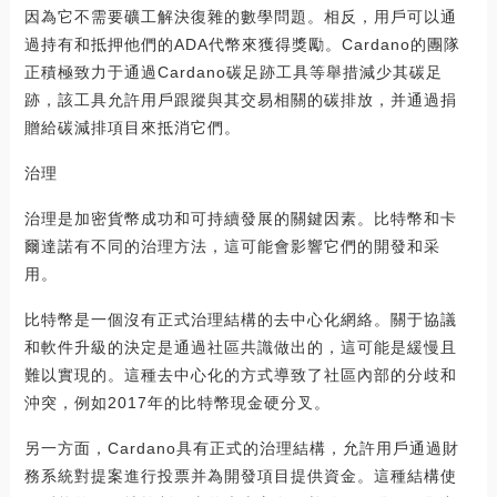
因為它不需要礦工解決復雜的數學問題。相反，用戶可以通
過持有和抵押他們的ADA代幣來獲得獎勵。Cardano的團隊
正積極致力于通過Cardano碳足跡工具等舉措減少其碳足
跡，該工具允許用戶跟蹤與其交易相關的碳排放，并通過捐
贈給碳減排項目來抵消它們。
治理
治理是加密貨幣成功和可持續發展的關鍵因素。比特幣和卡
爾達諾有不同的治理方法，這可能會影響它們的開發和采
用。
比特幣是一個沒有正式治理結構的去中心化網絡。關于協議
和軟件升級的決定是通過社區共識做出的，這可能是緩慢且
難以實現的。這種去中心化的方式導致了社區內部的分歧和
沖突，例如2017年的比特幣現金硬分叉。
另一方面，Cardano具有正式的治理結構，允許用戶通過財
務系統對提案進行投票并為開發項目提供資金。這種結構使