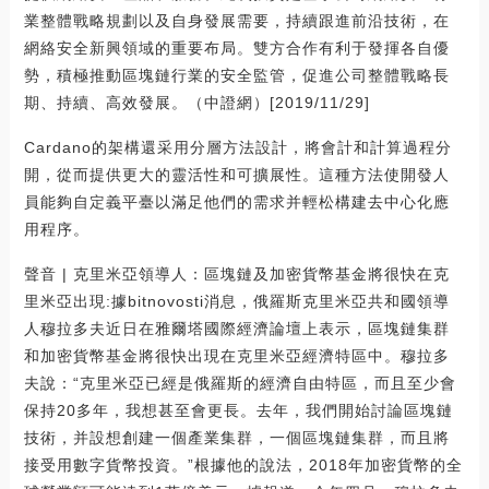
業整體戰略規劃以及自身發展需要，持續跟進前沿技術，在
網絡安全新興領域的重要布局。雙方合作有利于發揮各自優
勢，積極推動區塊鏈行業的安全監管，促進公司整體戰略長
期、持續、高效發展。（中證網）[2019/11/29]
Cardano的架構還采用分層方法設計，將會計和計算過程分
開，從而提供更大的靈活性和可擴展性。這種方法使開發人
員能夠自定義平臺以滿足他們的需求并輕松構建去中心化應
用程序。
聲音 | 克里米亞領導人：區塊鏈及加密貨幣基金將很快在克
里米亞出現:據bitnovosti消息，俄羅斯克里米亞共和國領導
人穆拉多夫近日在雅爾塔國際經濟論壇上表示，區塊鏈集群
和加密貨幣基金將很快出現在克里米亞經濟特區中。穆拉多
夫說：“克里米亞已經是俄羅斯的經濟自由特區，而且至少會
保持20多年，我想甚至會更長。去年，我們開始討論區塊鏈
技術，并設想創建一個產業集群，一個區塊鏈集群，而且將
接受用數字貨幣投資。”根據他的說法，2018年加密貨幣的全