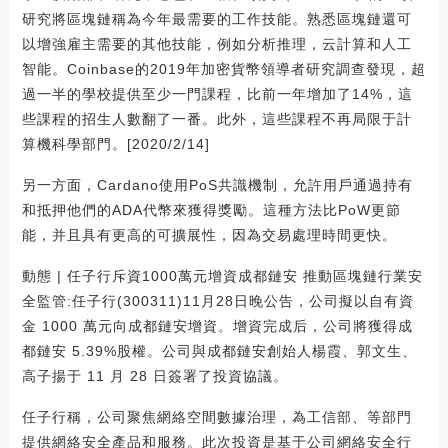
研究將區塊鏈稱為今年最需要的工作技能。熟悉區塊鏈還可
以增強雇主需要的其他技能，例如分析推理，云計算和人工
智能。Coinbase的2019年加密貨幣領導者研究調查發現，超
過一半的學校提供至少一門課程，比前一年增加了14%，這
些課程的招生人數翻了一番。此外，這些課程不再局限于計
算機科學部門。[2020/2/14]
另一方面，Cardano使用PoS共識機制，允許用戶通過持有
和抵押他們的ADA代幣來獲得獎勵。這種方法比PoW更節
能，并且具有更高的可擴展性，因為交易處理時間更快。
動態 | 任子行斥資1000萬元增資成都鏈安 推動區塊鏈行業安
全監管:任子行(300311)11月28日晚公告，公司擬以自有資
金 1000 萬元向成都鏈安增資。增資完成后，公司將獲得成
都鏈安 5.39%股權。公司與成都鏈安創始人楊霞、郭文生、
高子揚于 11 月 28 日簽署了投資協議。
任子行稱，公司聚焦網絡空間數據治理，為工信部、等部門
提供網絡安全產品和服務。此次投資是基于公司網絡安全行