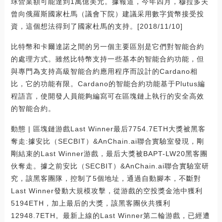
球營業額可能達到1萬億美元。據報道，今年四月，穆拉多夫
曾向俄羅斯國家杜馬（議會下院）建議采用數字貨幣接受投
資，這個想法得到了國家杜馬的支持。[2018/11/10]
比特幣和卡爾達諾之間的另一個主要區別是它們對智能合約
的處理方式。雖然比特幣支持一些基本的智能合約功能，但
與專門為支持高級智能合約應用程序而設計的Cardano相
比，它的功能有限。Cardano的智能合約功能基于Plutus編
程語言，使開發人員能夠編寫可在區塊鏈上執行的安全高效
的智能合約。
動態 | 區塊鏈游戲Last Winner最后7754.7ETH大獎被黑客
奪走:據安比（SECBIT）&AnChain.ai聯合實驗室發現，剛
剛結束的Last Winner游戲，最后大獎被BAPT-LW20黑客團
伙奪走。據之前安比（SECBIT）&AnChain.ai聯合實驗室研
究，該黑客團隊，控制了5個地址，通過自動腳本，不斷對
Last Winner發動大規模攻擊，從游戲的空投獎金池中獲利
5194ETH，加上最后的大獎，該黑客團伙共獲利
12948.7ETH。最新上線的Last Winner第二輪游戲，已經遭