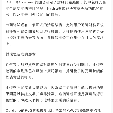
IOHK為Cardano的開發制定了詳細的路線圖，其中包括其智
能合約功能的持續開發、Hydra擴展解決方案等新功能的推
出，以及平臺用例和采用的擴展。
卡爾達諾還有一個正式的治理結構，允許用戶通過財務系統
對提案和資金開發項目進行投票。這種結構使用戶能夠更好
地控制平臺的未來方向，并確保開發工作集中在社區的需求
上。
對環境造成的影響
近年來，加密貨幣挖礦對環境的影響日益受到關注。比特幣
挖礦的碳足跡已在媒體上廣泛報道，并引發了對更可持續的
挖礦實踐的呼吁。
比特幣開采需要大量能源，因為礦工必須競爭解決復雜的數
學問題以驗證交易并獲得獎勵。這個過程可能是高度能源密
集型的，導致人們擔心比特幣開采的碳足跡。
Cardano的PoS共識機制比比特幣的PoW共識機制更節能，