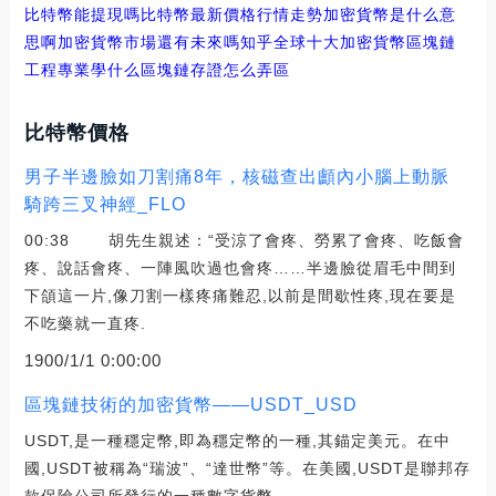
比特幣能提現嗎
比特幣最新價格行情走勢加密貨幣是什么意
思啊
加密貨幣市場還有未來嗎知乎
全球十大加密貨幣區塊鏈
工程專業學什么
區塊鏈存證怎么弄
區
比特幣價格
男子半邊臉如刀割痛8年，核磁查出顱內小腦上動脈
騎跨三叉神經_FLO
00:38 胡先生親述：“受涼了會疼、勞累了會疼、吃飯會
疼、說話會疼、一陣風吹過也會疼……半邊臉從眉毛中間到
下頜這一片,像刀割一樣疼痛難忍,以前是間歇性疼,現在要是
不吃藥就一直疼.
1900/1/1 0:00:00
區塊鏈技術的加密貨幣——USDT_USD
USDT,是一種穩定幣,即為穩定幣的一種,其錨定美元。在中
國,USDT被稱為“瑞波”、“達世幣”等。在美國,USDT是聯邦存
款保險公司所發行的一種數字貨幣.