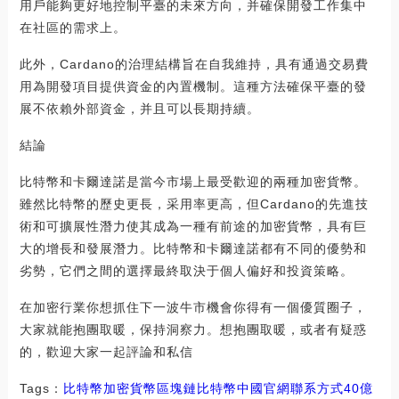
用戶能夠更好地控制平臺的未來方向，并確保開發工作集中
在社區的需求上。
此外，Cardano的治理結構旨在自我維持，具有通過交易費
用為開發項目提供資金的內置機制。這種方法確保平臺的發
展不依賴外部資金，并且可以長期持續。
結論
比特幣和卡爾達諾是當今市場上最受歡迎的兩種加密貨幣。
雖然比特幣的歷史更長，采用率更高，但Cardano的先進技
術和可擴展性潛力使其成為一種有前途的加密貨幣，具有巨
大的增長和發展潛力。比特幣和卡爾達諾都有不同的優勢和
劣勢，它們之間的選擇最終取決于個人偏好和投資策略。
在加密行業你想抓住下一波牛市機會你得有一個優質圈子，
大家就能抱團取暖，保持洞察力。想抱團取暖，或者有疑惑
的，歡迎大家一起評論和私信
Tags：
比特幣
加密貨幣
區塊鏈比特幣中國官網聯系方式
40億