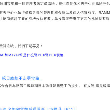
ol通過預測市場和一組管理者來定價風險，提供自動化和去中心化風險評
去中心化執行價格選擇的管理期權金庫以及個人信貸額度。RAMMPr
供應商解鎖了新的有機收益來源，為投資者帶來了更高的風險調整報
贊關注哦，我們下期再見！
DAI幣
Maker幣是什么幣PEX幣
PEX價格
，親日總統不走尋常路_
基金會代為賠償二戰時期日本強征韓籍勞工的損失。 有人說,這是韓
00 名加密貨幣后通過新上市提升_BONE