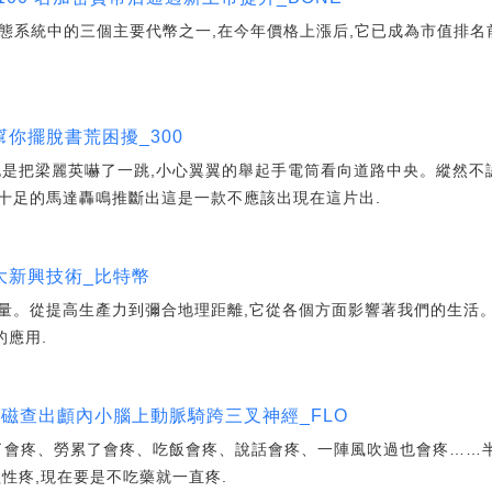
baInu生態系統中的三個主要代幣之一,在今年價格上漲后,它已成為市值排
你擺脫書荒困擾_300
也是把梁麗英嚇了一跳,小心翼翼的舉起手電筒看向道路中央。縱然不
十足的馬達轟鳴推斷出這是一款不應該出現在這片出.
大新興技術_比特幣
量。從提高生產力到彌合地理距離,它從各個方面影響著我們的生活
的應用.
磁查出顱內小腦上動脈騎跨三叉神經_FLO
涼了會疼、勞累了會疼、吃飯會疼、說話會疼、一陣風吹過也會疼……
性疼,現在要是不吃藥就一直疼.