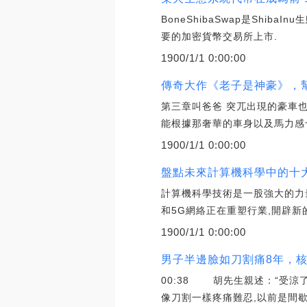
BoneShibaSwap是Shi
要的加密貨幣交易所上市.
1900/1/1 0:00:00
傳奇大作《老子是神豪》，幫
第三章叫爸爸 突兀出現的豪車
能根據那奢華的車身以及馬力感
1900/1/1 0:00:00
盤點未來計算機科學中的十
計算機科學技術是一股強大的力
和5G網絡正在重塑行業,開辟新
1900/1/1 0:00:00
男子半邊臉如刀割痛8年，核
00:38 胡先生親述：“受
像刀割一樣疼痛難忍,以前是間歇