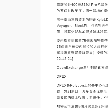
隨著另外400臺S19J Pro
的整個財政年度，德州礦場的總收入預計
該平臺由三箭資本的聯創KyleLDa
Voyager、BlockFi、包
值，將其交易為加密貨幣或將其
委內瑞拉封鎖超75個因加密貨幣相
75個賬戶被委內瑞拉私人銀行封
家加密貨幣資產監管局）授權的加
22:12:21]
OpenExchange還計劃簡
DPEX
DPEX是Polygon上的去
費，無到期日，具多資產流動性，C
臺發展的鏈上投票，無信任，不需要
加密公司過去5個月籌集超264億