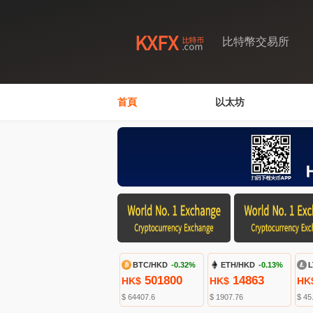
比特幣交易所
首頁
以太坊
BTC/HKD
-0.32%
ETH/HKD
-0.13%
L
501800
14863
HK$
HK$
HK
$ 64407.6
$ 1907.76
$ 45