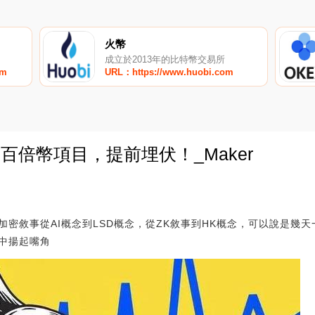
火幣
成立於2013年的比特幣交易所
om
URL：https://www.huobi.com
百倍幣項目，提前埋伏！_Maker
0
移，加密敘事從AI概念到LSD概念，從ZK敘事到HK概念，可以說是
中揚起嘴角