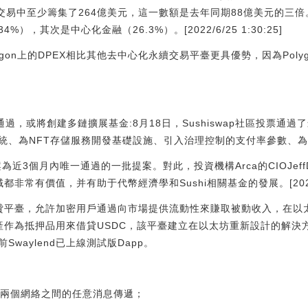
交易中至少籌集了264億美元，這一數額是去年同期88億美元的三倍
，其次是中心化金融（26.3%）。[2022/6/25 1:30:25]
gon上的DPEX相比其他去中心化永續交易平臺更具優勢，因為Poly
今日通過，或將創建多鏈擴展基金:8月18日，Sushiswap社區投票通
統、為NFT存儲服務開發基礎設施、引入治理控制的支付率參數、
案為近3個月內唯一通過的一批提案。對此，投資機構Arca的CIOJef
域都非常有價值，并有助于代幣經濟學和Sushi相關基金的發展。[2021/8/1
化借貸平臺，允許加密用戶通過向市場提供流動性來賺取被動收入，在以太坊
產作為抵押品用來借貸USDC，該平臺建立在以太坊重新設計的解決方
waylend已上線測試版Dapp。
橋進行兩個網絡之間的任意消息傳遞；