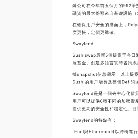
鏈公司在今年前五個月的992筆
融資的最大份額來自基礎設施（34%）
在確保用戶安全的層面上，Poly
度更快，定價更準確。
Swaylend
Sushiswap最新5個提案于
展基金、創建多語言實時咨詢系
據snapshot信息顯示，以上提
Sushi的用戶增長及整個Defi領
Swaylend是是一個去中心
用戶可以提供6種不同的加密資
提供更高的安全性和穩定性。目前S
Swaylend的特點有：
-Fuel與Ethereum可以跨