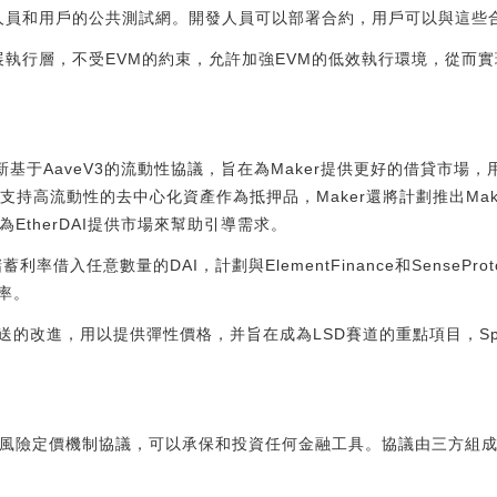
開發人員和用戶的公共測試網。開發人員可以部署合約，用戶可以與這些
擴展執行層，不受EVM的約束，允許加強EVM的低效執行環境，從而
er推出的新基于AaveV3的流動性協議，旨在為Maker提供更好的借貸市
，將支持高流動性的去中心化資產作為抵押品，Maker還將計劃推出Mak
ol用于為EtherDAI提供市場來幫助引導需求。
ai儲蓄利率借入任意數量的DAI，計劃與ElementFinance和SenseP
率。
饋送的改進，用以提供彈性價格，并旨在成為LSD賽道的重點項目，Spar
去中心化風險定價機制協議，可以承保和投資任何金融工具。協議由三方