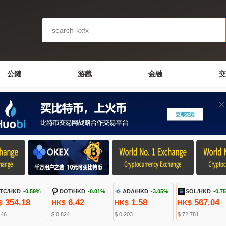
公鏈
游戲
金融
交
TC/HKD
-0.59%
DOT/HKD
-0.01%
ADA/HKD
-3.05%
SOL/HKD
-0.7
354.18
6.42
1.58
567.04
$
HK$
HK$
HK$
.46
$ 0.824
$ 0.203
$ 72.781