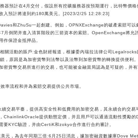
挖礦服務器預計在4月交付，假設所有挖礦服務器按預期運行，比特幣價格保
將達到約180萬美元。[2023/2/25 12:28:23]
vies和ZhuSu一起創建。例如，OPNXExchange的破產索賠可以針對C
括對去年7月倒閉并進入清算階段的三箭資本的索賠。OpenExchange
用作保證金抵押品。
關活動的賬戶:金色財經報道，根據委內瑞拉法律公司Legalrock
鎖，原因是為加密貨幣到法幣以及法幣到加密貨幣的轉換提供便利。同樣
密貨幣交易所進行的交易，也可能被金融當局認為是可疑的，并有理由進行
化索賠效率流程和并為索賠交易提供公共市場。
中心化永續交易平臺，提供高安全性和低費用的加密交易，其永續合約交易可
hainlinkOracle提供動態定價，并且用戶可以通過流動性獎勵的D
KYC驗證，并由CertiK和zokyo合作進行合約審計。
美元，為去年同期三倍:6月25日消息，據加密融資數據庫Dove Met