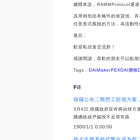
總體來說，RAMMProtoc
其用例包括有條件的借貸池、具有
任意形式風險的方法，為流動性
最后：
歡迎私信進交流群！
感謝閱讀，喜歡的朋友可以點個
Tags：
DAI
Maker
PEXDAI價格
Fil
韓國公布二戰勞工賠償方案
3月6日,韓國政府宣布將由韓方
國總統就尹錫悅不走尋常路.
1900/1/1 0:00:00
柴犬生態系統代幣在成為前 1