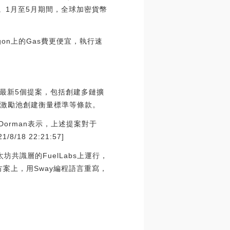
。1月至5月期間，全球加密貨幣
gon上的Gas費更便宜，執行速
過了最新5個提案，包括創建多鏈擴
為激勵池創建衡量標準等條款。
fDorman表示，上述提案對于
8 22:21:57]
共識層的FuelLabs上運行，
案上，用Sway編程語言重寫，