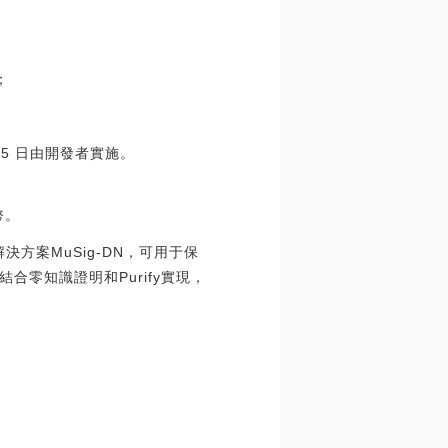
；
。
月 5 日由開發者實施。
幣。
一種解決方案MuSig-DN，可用于保
零知識證明和Purify實現，