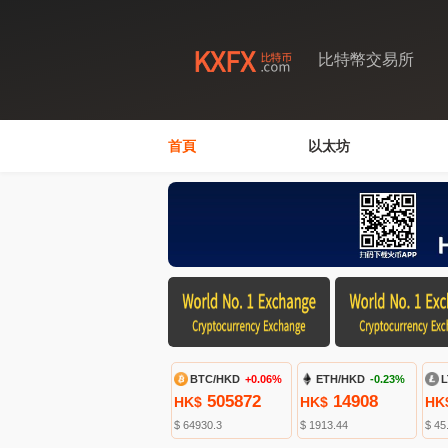
比特幣交易所
首頁
以太坊
BTC/HKD
+0.06%
ETH/HKD
-0.23%
L
505872
14908
HK$
HK$
HK
$ 64930.3
$ 1913.44
$ 45