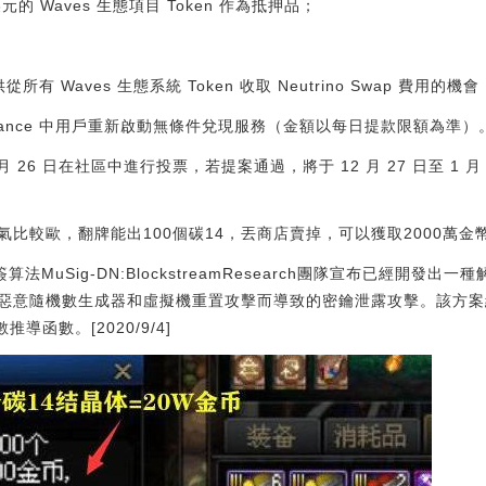
萬美元的 Waves 生態項目 Token 作為抵押品；
供從所有 Waves 生態系統 Token 收取 Neutrino Swap 費用的機會
es Finance 中用戶重新啟動無條件兌現服務（金額以每日提款限額為準）
12 月 26 日在社區中進行投票，若提案通過，將于 12 月 27 日至 1 
比較歐，翻牌能出100個碳14，丟商店賣掉，可以獲取2000萬金
r多簽算法MuSig-DN:BlockstreamResearch團隊宣布已經開發出
由惡意隨機數生成器和虛擬機重置攻擊而導致的密鑰泄露攻擊。該方案結合
推導函數。[2020/9/4]