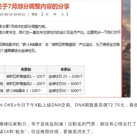
50%:OKEx今日下午4點上線DNA交易。DNA開盤最高價72.75元，最
低了搬磚玩家動力，等于是收益削減！活動送的門票，都沒有心情去打
碳14和“魷魚”，但這種期待感，要徹底消失了。