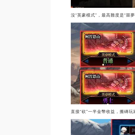
沒“英豪模式”，最高難度是“噩
直接“砍”一半金幣收益，搬磚