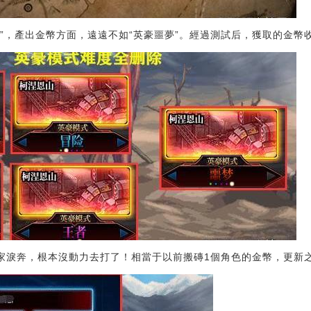
夢”，產出金幣方面，遠遠不如“英豪噩夢”。經過測試后，獲取的金
玩家淚奔，根本沒動力去打了！相當于以前搬磚1個角色的金幣，更新