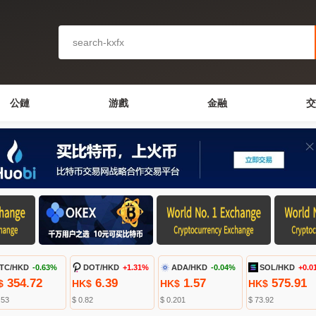
公鏈
游戲
金融
交
TC/HKD
-0.63%
DOT/HKD
+1.31%
ADA/HKD
-0.04%
SOL/HKD
+0.0
354.72
6.39
1.57
575.91
$
HK$
HK$
HK$
.53
$ 0.82
$ 0.201
$ 73.92