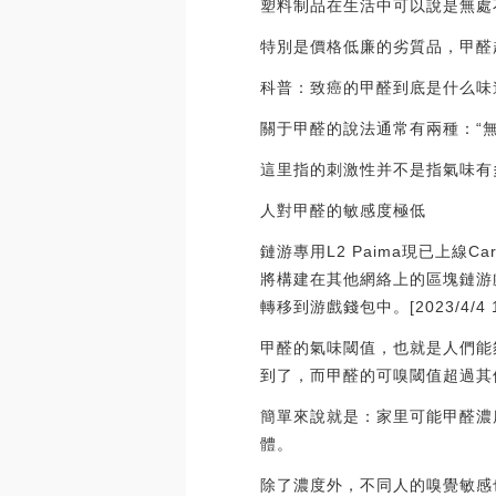
塑料制品在生活中可以說是無處
特別是價格低廉的劣質品，甲醛
科普：致癌的甲醛到底是什么味
關于甲醛的說法通常有兩種：“無
這里指的刺激性并不是指氣味有
人對甲醛的敏感度極低
鏈游專用L2 Paima現已上線C
將構建在其他網絡上的區塊鏈游戲
轉移到游戲錢包中。[2023/4/4 13
甲醛的氣味閾值，也就是人們能夠嗅
到了，而甲醛的可嗅閾值超過其
簡單來說就是：家里可能甲醛濃
體。
除了濃度外，不同人的嗅覺敏感