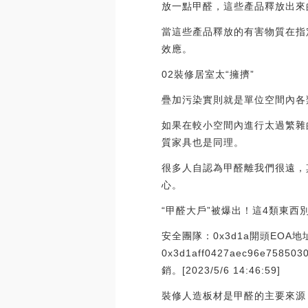
放一點甲醛，這些產品釋放出來
當這些產品釋放的有害物質在指
效應。
02裝修居室太“擁擠”
疊加污染實則就是單位空間內各
如果在較小空間內進行太過繁雜
質家具也是同理。
很多人自認為甲醛離我們很遠，
心。
“甲醛大戶”被爆出！這4類東西
安全團隊：0x3d1a開頭EOA地
0x3d1aff0427aec96e
銷。[2023/5/6 14:46:59]
裝修人造板材是甲醛的主要來源