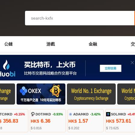
公鏈
游戲
金融
交
TC/HKD
+0.15%
DOT/HKD
-0.93%
ADA/HKD
-3.42%
SOL/HKD
+0.4
356.83
6.36
1.57
573.61
$
HK$
HK$
HK$
.8
$ 0.816
$ 0.202
$ 73.625