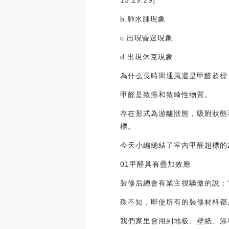
13:29:29]
b.肺水腫現象
c.出現昏迷現象
d.出現休克現象
為什么長時間通風還是甲醛超標
甲醛是致癌和致畸性物質。
存在形式為游離狀態，吸附狀態
標。
今天小編總結了室內甲醛超標的
01甲醛具有疊加效應
裝修后總會有業主很驕傲的說：
殊不知，即使所有的裝修材料都
我們家里會用到地板、壁紙、涂