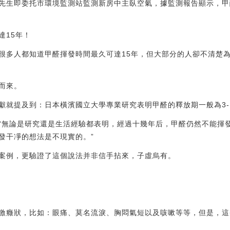
先生即委托市環境監測站監測新房中主臥空氣，據監測報告顯示，甲醛
達15年！
很多人都知道甲醛揮發時間最久可達15年，但大部分的人卻不清楚
而來。
獻就提及到：日本橫濱國立大學專業研究表明甲醛的釋放期一般為3-
“無論是研究還是生活經驗都表明，經過十幾年后，甲醛仍然不能揮
發干凈的想法是不現實的。”
案例，更驗證了這個說法并非信手拈來，子虛烏有。
激癥狀，比如：眼痛、莫名流淚、胸悶氣短以及咳嗽等等，但是，這