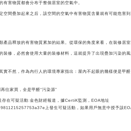
的有害物質都會分布于整個居室的空氣中。
定空間疊加起來之后，該空間的空氣中有害物質含量就有可能危害到
類產品釋放的有害物質累加的結果。從環保的角度來看，在裝修居室
的裝修，必然會使用大量的裝修材料，這就提升了出現疊加污染的風
其實不然，作為內行人的環境專家指出：屋內不起眼的幾樣便是甲醛
別再往家買，全是甲醛“污染源”
址存在可疑活動:金色財經報道，據CertiK監測，EOA地址
75850309811215257753a37e上發生可疑活動，如果用戶無意中授