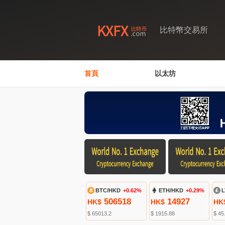
比特幣交易所
首頁
以太坊
BTC/HKD
+0.62%
ETH/HKD
+0.29%
L
506518
14927
HK$
HK$
HK
$ 65013.2
$ 1915.88
$ 45