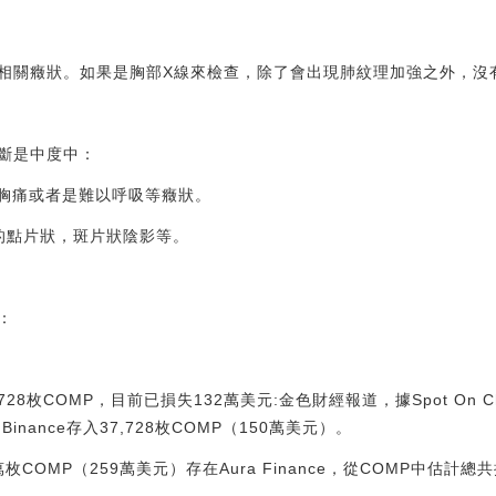
相關癥狀。如果是胸部X線來檢查，除了會出現肺紋理加強之外，沒
斷是中度中：
、胸痛或者是難以呼吸等癥狀。
在的點片狀，斑片狀陰影等。
：
,728枚COMP，目前已損失132萬美元:金色財經報道，據Spot On 
inance存入37,728枚COMP（150萬美元）。
OMP（259萬美元）存在Aura Finance，從COMP中估計總共損失