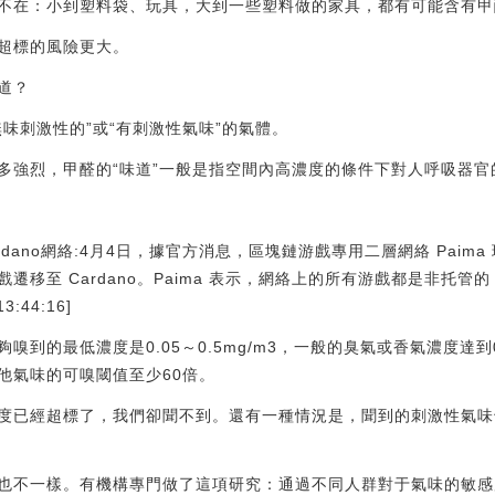
不在：小到塑料袋、玩具，大到一些塑料做的家具，都有可能含有甲
超標的風險更大。
道？
味刺激性的”或“有刺激性氣味”的氣體。
多強烈，甲醛的“味道”一般是指空間內高濃度的條件下對人呼吸器官
ardano網絡:4月4日，據官方消息，區塊鏈游戲專用二層網絡 Paima 
遷移至 Cardano。Paima 表示，網絡上的所有游戲都是非托
:44:16]
到的最低濃度是0.05～0.5mg/m3，一般的臭氣或香氣濃度達到0
他氣味的可嗅閾值至少60倍。
度已經超標了，我們卻聞不到。還有一種情況是，聞到的刺激性氣味
也不一樣。有機構專門做了這項研究：通過不同人群對于氣味的敏感