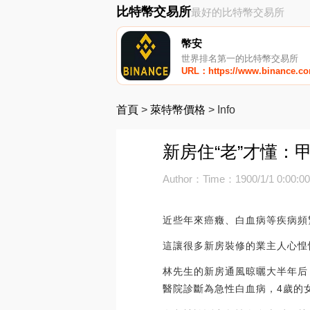
比特幣交易所
最好的比特幣交易所
幣安
世界排名第一的比特幣交易所
URL：https://www.binance.c
首頁
>
萊特幣價格
>
Info
新房住“老”才懂：
Author：
Time：1900/1/1 0:00:0
近些年來癌癥、白血病等疾病頻
這讓很多新房裝修的業主人心惶
林先生的新房通風晾曬大半年后
醫院診斷為急性白血病，4歲的