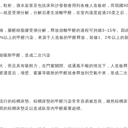
，鞋柜，酒水架甚至包括床和沙發都會用到各種人造板材，而我國9
—就是受潮分解，分解后產生游離甲醛，在室內溫度超過20度之后
稱，脲醛樹脂膠受潮分解，釋放游離甲醛的過程可持續3~15年。因
0%以上的甲醛污染，來源于人造板的甲醛釋放，裝修1、2年以上的新
能吸附甲醛，造成二次污染
大，而且具有吸附力，在門窗關閉、或通風不暢的情況下，人造板釋
醛濃度后，墻壁、窗簾等吸附的甲醛就會釋放到空氣中來，形成二次
流行的棕櫚床墊。棕櫚床墊的甲醛污染常常容易被忽視，雖然棕櫚床
買的棕櫚床墊足以造成臥室內甲醛嚴重超標。