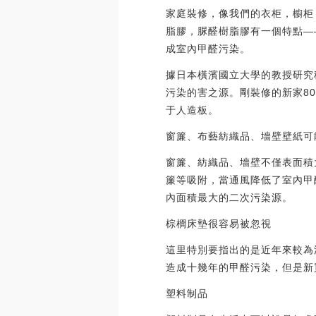
家庭裝修，像我們的衣柜，櫥柜
脂膠，脲醛樹脂膠有一個特點—
成室內甲醛污染。
據日本橫濱國立大學的教授研究
污染的害之源。剛裝修的新家8
于人造板。
窗簾、布藝紡織品、墻壁壁紙可
窗簾、紡織品、墻壁不僅表面積
簾等吸附，當通風降低了室內甲
內面積最大的二次污染源。
棕櫚床墊很容易被忽視
這里特別要指出的是近年來較為
造成十幾年的甲醛污染，但是新
塑料制品