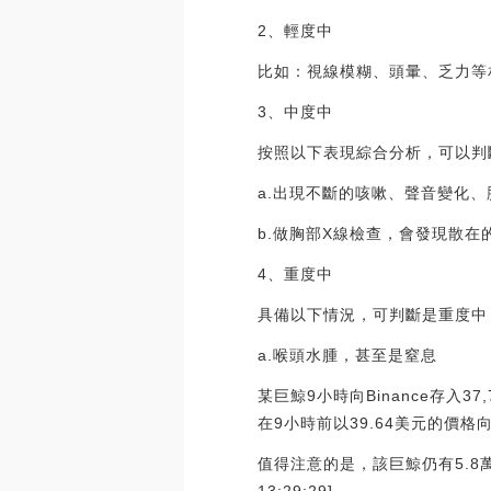
2、輕度中
比如：視線模糊、頭暈、乏力等
3、中度中
按照以下表現綜合分析，可以判
a.出現不斷的咳嗽、聲音變化
b.做胸部X線檢查，會發現散
4、重度中
具備以下情況，可判斷是重度中
a.喉頭水腫，甚至是窒息
某巨鯨9小時向Binance存入37
在9小時前以39.64美元的價格向B
值得注意的是，該巨鯨仍有5.8萬枚C