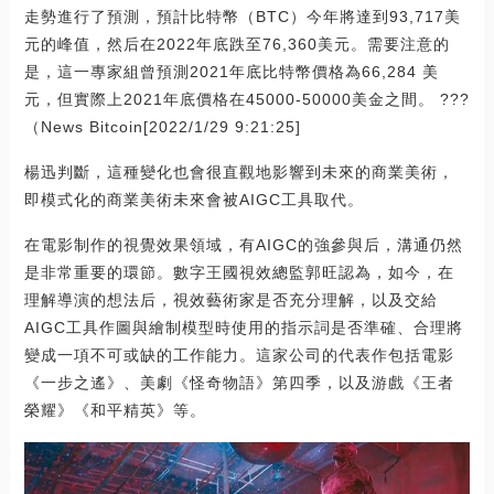
走勢進行了預測，預計比特幣（BTC）今年將達到93,717美
元的峰值，然后在2022年底跌至76,360美元。需要注意的
是，這一專家組曾預測2021年底比特幣價格為66,284 美
元，但實際上2021年底價格在45000-50000美金之間。 ???
（News Bitcoin[2022/1/29 9:21:25]
楊迅判斷，這種變化也會很直觀地影響到未來的商業美術，
即模式化的商業美術未來會被AIGC工具取代。
在電影制作的視覺效果領域，有AIGC的強參與后，溝通仍然
是非常重要的環節。數字王國視效總監郭旺認為，如今，在
理解導演的想法后，視效藝術家是否充分理解，以及交給
AIGC工具作圖與繪制模型時使用的指示詞是否準確、合理將
變成一項不可或缺的工作能力。這家公司的代表作包括電影
《一步之遙》、美劇《怪奇物語》第四季，以及游戲《王者
榮耀》《和平精英》等。