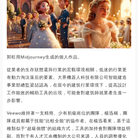
郭旺用Midjourney生成的個人作品。
從業者的生存狀態還與行業的宏觀環境相關，低迷的行業更
有動力淘汰落后的要素。大界機器人科技有限公司智能建造
事業部總監梁喆認為，在當今的建筑行業環境下，提高設計
工作能效的輔助工具的出現，可能會對建筑師就業產生進一
步影響。
Veewo維持著一支精簡、少有初級崗位的團隊，楊迅稱，團
隊成員都屬于技能“比較全能”的協作者。在楊迅看來，基于這
種類似于“超級個體”的組織方式，工具的加持會對團隊增益明
顯。而對于有人才冗余機制的大公司來講，人員的調整優化