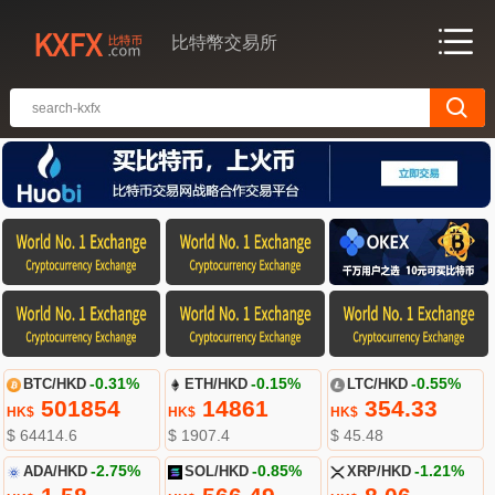
比特幣交易所
BTC/HKD
-0.31%
ETH/HKD
-0.15%
LTC/HKD
-0.55%
501854
14861
354.33
HK$
HK$
HK$
$ 64414.6
$ 1907.4
$ 45.48
ADA/HKD
-2.75%
SOL/HKD
-0.85%
XRP/HKD
-1.21%