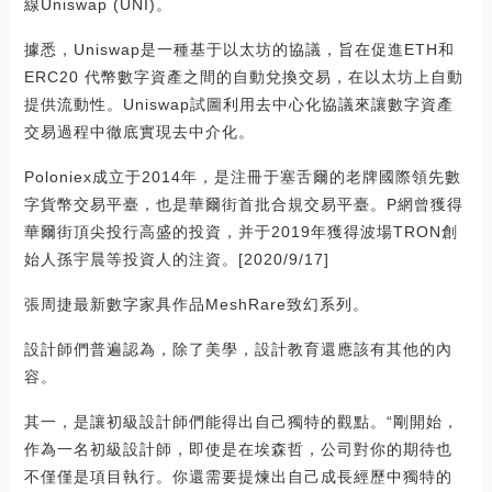
線Uniswap (UNI)。
據悉，Uniswap是一種基于以太坊的協議，旨在促進ETH和
ERC20 代幣數字資產之間的自動兌換交易，在以太坊上自動
提供流動性。Uniswap試圖利用去中心化協議來讓數字資產
交易過程中徹底實現去中介化。
Poloniex成立于2014年，是注冊于塞舌爾的老牌國際領先數
字貨幣交易平臺，也是華爾街首批合規交易平臺。P網曾獲得
華爾街頂尖投行高盛的投資，并于2019年獲得波場TRON創
始人孫宇晨等投資人的注資。[2020/9/17]
張周捷最新數字家具作品MeshRare致幻系列。
設計師們普遍認為，除了美學，設計教育還應該有其他的內
容。
其一，是讓初級設計師們能得出自己獨特的觀點。“剛開始，
作為一名初級設計師，即使是在埃森哲，公司對你的期待也
不僅僅是項目執行。你還需要提煉出自己成長經歷中獨特的