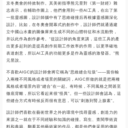
京冬奧會的特效制作。其美術指導熊元昱對《第一財經》雜
志表示，在輔助作圖上，他們會用到一些AI工具，在出了第
一批靈感圖，設計師腦中有了思維碰撞后再根據靈感圖深化
設計。比如，在冬奧會開幕式的創作中，設計師們就通過建
立中國山水畫的圖像庫來生成不同的山體特征和水流動勢，
并以此作為創作參考。“從設計師的角度來講，這些工具的產
出更多起到的是提高創作前期工作效率的作用，以更準確地
表達創意，所以AI工具的功能更多是作為靈感的激發器。”熊
元昱說。
不喜歡AIGC的設計師會將它稱為“思維縫合垃圾”——當你輸
入兩種不同風格或者場景的關鍵詞，AIGC所做的就是把兩種
風格或者場景內容“縫合”在一起。有時候，不同風格之間甚至
徹底背離，所以它看起來很“怪異”。但一些設計師會認為，這
些縫合方式有時候反而很有意思，可以“刺激到腎上腺素”。
設計師們喜歡在藝術世界之外的環境中找尋靈感，創造力的
來源之一就在于不同經驗和知識的碰撞。寫生、查閱學術資
料和典籍、翻看其他藝術家的作品，都是他們會采用的傳統