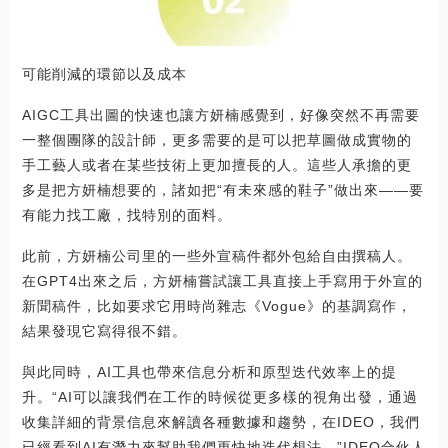
可能削減的環節以及成本
AIGC工具出圖的快速也讓方妍楠感覺到，好像突然不再需要
一整個團隊的設計師，更多需要的是可以把草圖做成實物的
手工藝人或者在某些技術上更加擅長的人。這些人承擔的更
多是把方妍楠想要的，諸如把“有未來感的鞋子”做出來——要
有能力找工廠，找特別的面料。
此前，方妍楠公司里的一些外宣稿件都外包給自由撰稿人。
在GPT4出來之后，方妍楠嘗試讓工具直接上手寫用于外宣的
新聞稿件，比如要求它用時尚雜志《Vogue》的基調寫作，
結果發現它寫得很不錯。
與此同時，AI工具也帶來信息分析和原型迭代效率上的提
升。“AI可以讓我們在工作的時候從更多樣的視角出發，通過
收集詳細的背景信息來解讀各種數據和趨勢，在IDEO，我們
已經看到AI有潛力來幫助我們更快地迭代想法。”IDEO合伙人