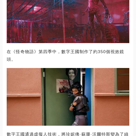
在《怪奇物語》第四季中，數字王國制作了約350個視效鏡
頭。
數字王國通過虛擬人技術，將珍妮佛·蘇珊·沃爾特斯變為了綠