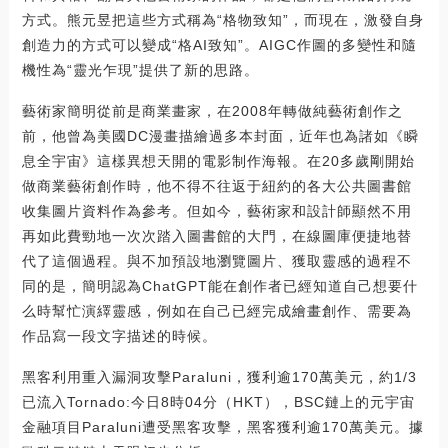
方式。熊元昱把這些方式稱為“格物致知”，而現在，激發自身
創造力的方式可以變成“格AI致知”。AIGC作圖的多變性和隨
機性為“靈光乍現”提供了新的思路。
藝術家簡明從前是商業畫家，在2008年轉做純藝術創作之
前，他曾為美國DC漫畫描繪過多本封面，近年也為諸如《瞬
息全宇宙》這樣異想天開的電影制作海報。在20多歲剛開始
做商業藝術創作時，他不得不往返于紐約的各大公共圖書館
收集圖片資料作為參考。但如今，藝術家和設計師顯然不用
再如此費勁地一次次踏入圖書館的大門，在線圖庫便捷地替
代了這個過程。與不加預設地瀏覽圖片、獲取靈感的過程不
同的是，簡明認為ChatGPT能在創作者已經知道自己想要什
么時幫忙演繹靈感，例如在自己已經完成繪畫創作、需要為
作品寫一段文字描述的時候。
黑客利用重入漏洞攻擊Paraluni，獲利逾170萬美元，約1/3
已流入Tornado:今日8時04分（HKT），BSC鏈上的元宇宙
金融項目Paraluni遭受黑客攻擊，黑客獲利逾170萬美元。據