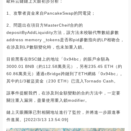
歐科云鏈鏈上天眼初步分析：
1、攻擊者資金來自PancakeSwap的閃電貸；
2、問題出在項目方MasterCheif合約的
depositByAddLiquidity方法，該方法未校驗代幣數組參數
address memory _tokens是否和pid參數指向的LP相吻合，
在涉及到LP數額變化時，也未加重入鎖。
目前黑客在BSC鏈上的地址「0x94bc」的賬戶余額為
3000.01 BNB（約112.58萬美元），另有235.45 ETH（約
60.86萬美元）通過cBridge跨鏈到了ETH網絡「0x94bc」。
其中約1/3被盜資金（230 ETH）已流入Tornado Cash。
該事件提醒我們，在涉及到金額變動的合約方法中，一定要
關注重入漏洞，盡量使用重入鎖modifier。
鏈上天眼團隊已對相關地址進行了監控，并將進一步跟進事
件進展。[2022/3/13 13:54:09]