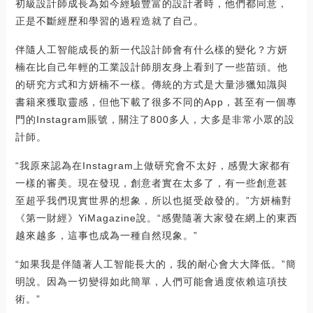
初級設計師成長為如今經驗豐富的設計者時，他們都同意，
正是不斷經歷和學習的過程造就了自己。
伴隨人工智能成長的新一代設計師會有什么樣的變化？方妍
楠在比自己年輕的工業設計師朋友身上看到了一些苗頭。他
的研究方式和方妍楠不一樣。傳統的方式是大量涉獵知識與
書籍來獲取靈感，但他下載了很多不同的App，甚至有一個專
門的Instagram賬號，關注了800多人，大多是非常小眾的設
計師。
“我原來認為在Instagram上做研究會不太好，感覺大家都有
一樣的審美。現在發現，創意者實在太多了，有一些創意甚
至超乎我們現實世界的想象，所以也挺受啟發的。”方妍楠對
《第一財經》YiMagazine說。“感覺隨著大家發在網上的東西
越來越多，這事也成為一種自然現象。”
“如果我是伴隨著人工智能長大的，我的耐心會大大降低。”簡
明說。因為一切變得如此簡單，人們可能會過度依賴這項技
術。”