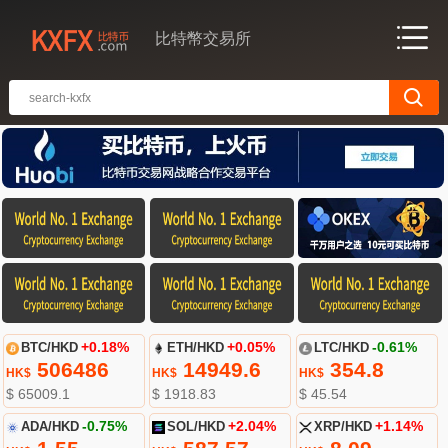
比特幣交易所
BTC/HKD
+0.18%
ETH/HKD
+0.05%
LTC/HKD
-0.61%
506486
14949.6
354.8
HK$
HK$
HK$
$ 65009.1
$ 1918.83
$ 45.54
ADA/HKD
-0.75%
SOL/HKD
+2.04%
XRP/HKD
+1.14%