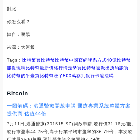
對此
你怎么看？
轉自：襄陽
來源：大河報
Tags：
比特幣
買比特幣比特幣中國官網聯系方式
40億比特幣
能提現嗎
比特幣最新價格行情走勢買比特幣被派出所約談
買
比特幣的平臺
買比特幣賺了500萬
存到銀行卡違法嗎
Bitcoin
一圖解碼：港通醫療開啟申購 醫療專業系統整體方案
提供商 估值44倍_
7月11日,港通醫療(301515.SZ)開啟申購,發行價31.16元/股,
發行市盈率44.25倍,高于行業平均市盈率的36.79倍；本次發
行數量2500萬股,預計募集資金總額約7.79億.