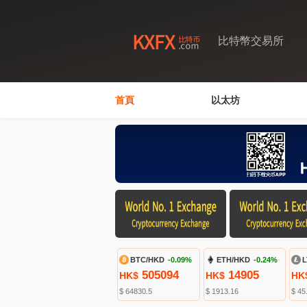
比特幣交易所
首頁
以太坊
BTC/HKD
-0.09%
ETH/HKD
-0.24%
L
505094
14905
HK$
HK$
HK
$ 64830.5
$ 1913.16
$ 45