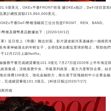
值101.5億美元，OKEx平臺FRONT領漲:據OKEx統計，DeFi項目
品累計總投資額215,860,000美元。
OKEx平臺DeFi幣種漲幅前三位分別是FRONT、REN、BAND。
i幣種及賺幣產品數據如下：[2020/10/12]
叛軍》近日登上《帝國》雜志封面，影片講述銀河系邊緣的一個殖民
名有著神秘過去的年輕女子，去尋找來自鄰近星球的戰士，幫助他們
2月22日上線Netflix。
服務平臺完成續貸審批101.3億元:7月27日從2020年上半年海
強化政策集成，頂格落實中央、市級系列政策，最大力度幫扶企業。結
位減免社保費108億元，強化金融助力，推出基于區塊鏈的中小企業金
成續貸審批101.3億元。(科技日報)[2020/7/27]
姆斯邦德