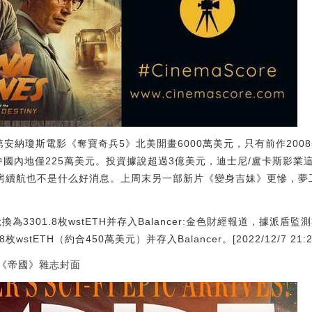
第安納瓊斯電影《奪寶奇兵5》北美開畫6000萬美元，只有前作200
中國內地僅225萬美元。投資據說超過3億美元，迪士尼/盧卡斯影業這
+，對票房續航也不是什么好消息。上周末另一部新片《變身吉妹》更慘，
換為3301.8枚wstETH并存入Balancer:金色財經報道，據派盾
枚wstETH（約合450萬美元）并存入Balancer。[2022/12/7 21:28
登《帝國》雜志封面