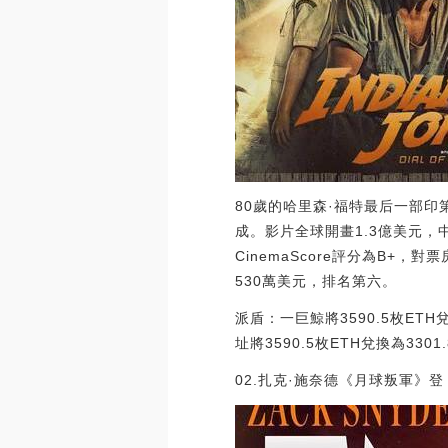
80歲的哈里森·福特最后一部印
成。影片全球開畫1.3億美元，
CinemaScore評分為B
530萬美元，排名第六。
派盾：一巨鯨將3590.5枚ETH兌
址將3590.5枚ETH兌換為3301.8
02.扎克·施奈德《月球叛軍》