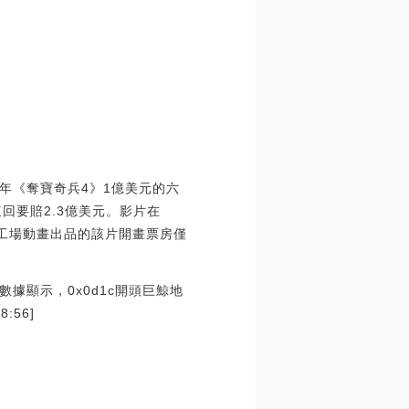
8年《奪寶奇兵4》1億美元的六
回要賠2.3億美元。影片在
夢工場動畫出品的該片開畫票房僅
監測數據顯示，0x0d1c開頭巨鯨地
:56]