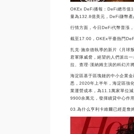
OKEx DeFi播報：DeFi總市
量為132.8億美元，DeFi賺幣產
行情方面，今日DeFi代幣普漲，
截至17:00，OKEx平臺熱門DeF
扎克·施奈德執導的新片《月球
君軍隊威脅，絕望的人們派出一
拉、查理·漢納姆主演的科幻片將于1
海淀區基于區塊鏈的中小企業金融
悉，2020年上半年，海淀區
業運營成本，為11.1萬家單
9900余萬元，發揮續貸中心作用，完
03.為什么亨利卡維爾已經是詹