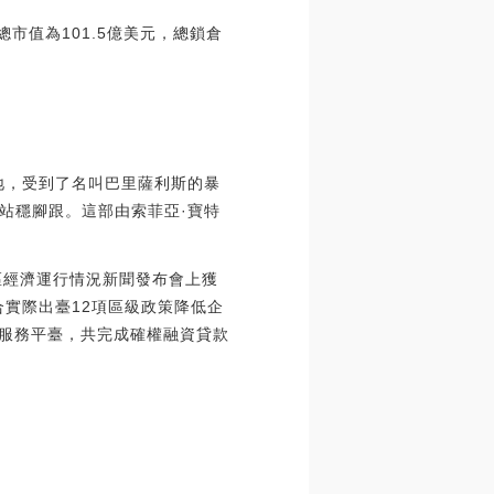
當前總市值為101.5億美元，總鎖倉
地，受到了名叫巴里薩利斯的暴
站穩腳跟。這部由索菲亞·寶特
淀區經濟運行情況新聞發布會上獲
合實際出臺12項區級政策降低企
融服務平臺，共完成確權融資貸款