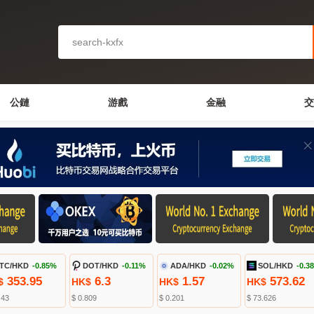
公鏈
游戲
金融
交
TC/HKD
-0.85%
DOT/HKD
-0.11%
ADA/HKD
-0.02%
SOL/HKD
-0.3
353.95
6.3
1.57
573.62
$
HK$
HK$
HK$
.43
$ 0.809
$ 0.201
$ 73.626