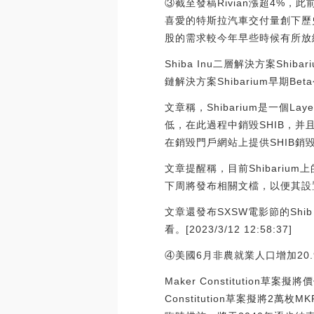
③截至發稿Rivian漲超4%，
喜愛的特斯拉汽車交付量創下歷史
股的需求較今年早些時候有所放
Shiba Inu二層解決方案Shib
鏈解決方案Shibarium早期Beta
文章稱，Shibarium是一個
低，在此過程中銷毀SHIB，并
在銷毀門戶網站上提供SHIB銷毀
文章提醒稱，目前Shibariu
下周將發布相關文檔，以便其設
文章還發布SXSW電影節的Shib t
看。[2023/3/12 12:58:37]
④美國6月非農就業人口增加20.
Maker Constitution
Constitution草案擬將