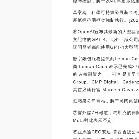
臨時措施，將于2040年逐步結
草案稱，科學可持續發展基金將
產抵押范圍框架強制執行。[2023/2/
⑤OpenAI宣布其最新的大型語
文記憶的GPT-4。此外，該
球開發者都能使用GPT-4大型
數字錢包服務提供商Lemon C
商 Lemon Cash 表示已完
的 A 輪融資之一，FTX 是其早期
Group、CMP Digital、
其首席執行官 Marcelo Cavazzo
⑥蘋果公司宣布，將于美國東部時
⑦據外媒7日報道，馬斯克的律師A
Meta對此表示否定。
⑧亞馬遜CEO安迪·賈西否認