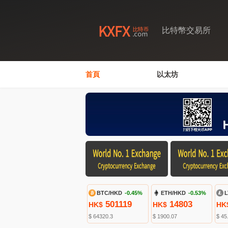
比特幣交易所
首頁
以太坊
BTC/HKD
-0.45%
ETH/HKD
-0.53%
L
501119
14803
HK$
HK$
HK
$ 64320.3
$ 1900.07
$ 45