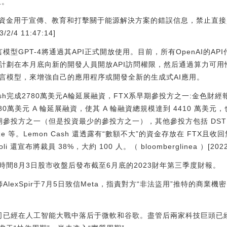
束。
資金用于宣傳、教育和打擊關于能源解決方案的錯誤信息，禁止直接
4 11:47:14]
言模型GPT-4將通過其API正式開放使用。目前，所有OpenAI的A
公司計劃在本月底向新的開發人員開放API訪問權限，然后通過算力可
語言模型，來增強自己的應用程序或開發全新的生成式AI應用。
ash完成2780萬美元A輪延展融資，FTX系早期參投方之一:金色
成2780萬美元 A 輪延展融資，使其 A 輪融資總規模達到 4410 萬
參投方之一（但是投資最少的參投方之一），其他參投方包括 DST Global
Cadenze 等。Lemon Cash 還透露有“數額不大”的資金存放在 F
li 還宣布將裁員 38%，大約 100 人。（ bloomberglinea ）[2022/1
間8月3日股市收盤后發布截至6月底的2023財年第三季度財報。
lexSpir于7月5日致信Meta，指責對方“非法盜用”推特的商業機密
公司已經在人工智能大戰中落后于微軟和谷歌。盡管后兩家科技巨頭已