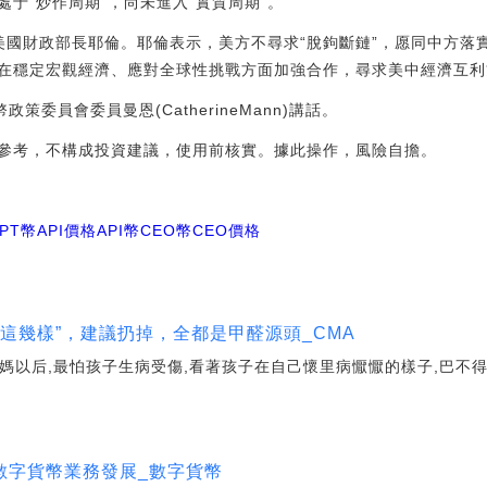
于“炒作周期”，尚未進入“實質周期”。
美國財政部長耶倫。耶倫表示，美方不尋求“脫鉤斷鏈”，愿同中方落
在穩定宏觀經濟、應對全球性挑戰方面加強合作，尋求美中經濟互利
政策委員會委員曼恩(CatherineMann)講話。
參考，不構成投資建議，使用前核實。據此操作，風險自擔。
PT幣API價格
API幣CEO幣
CEO價格
“這幾樣”，建議扔掉，全都是甲醛源頭_CMA
了媽以后,最怕孩子生病受傷,看著孩子在自己懷里病懨懨的樣子,巴
數字貨幣業務發展_數字貨幣