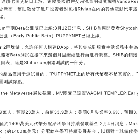
此前連續七個交易日上漲。追蹤美國散戶交易流量的研究機構VandaRe
新高，幫助激發了散戶投資者對包括Rivian在內的其他電動汽車股
緩。
arium早期Beta公測版已上線:3月12日消息，SHIB首席開發者Shytoshi
公測（Early Public Beta）PUPPYNET已經上線。
Layer 2區塊鏈，允許任何人構建DApp，將其集成到現實生活業務
且隨著Beta測試在接下來幾個月里繼續進行而進行調整。SHIB的
圖表。這是Shibarium網絡測試的一部分。
m上的產品僅用于測試目的，“PUPPYNET上的所有代幣都不是真實的
置測試節點。
he Metaverse展位截圖，MV團隊已設置WAGMI TEMPLE的Ear
9萬人，預期23萬人，前值33.9萬人；美國6月失業率3.6%，預期3.
草案擬將價值約1400萬美元代幣分配給科學可持續發展基金:2月4日消息，Mak
2萬枚MKR（約1400萬美元）分配給科學可持續發展基金，以應對全球