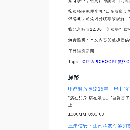
索引擎中，但賈西卻認為目前還處
⑨國務院總理李強7日在京會見
強溝通，避免因分歧導致誤解，
⑩北京時間22:30，英國央行貨幣
免責聲明：本文內容與數據僅供
每日經濟新聞
Tags：
GPT
API
CEOGPT價格
G
屎幣
甲醛釋放長達15年，屋中的
"病在兒身,痛在娘心。"自從當
上.
1900/1/1 0:00:00
三未信安：江南科友有參與