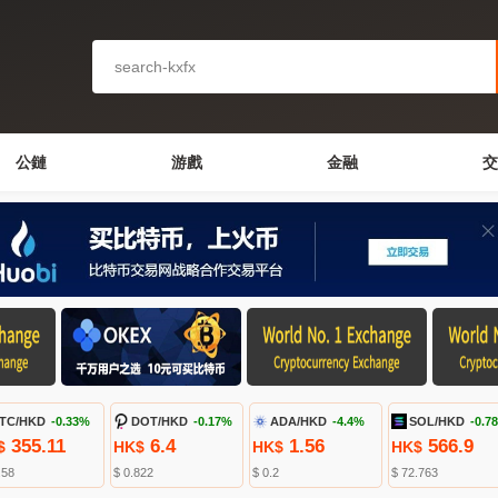
公鏈
游戲
金融
交
TC/HKD
-0.33%
DOT/HKD
-0.17%
ADA/HKD
-4.4%
SOL/HKD
-0.7
355.11
6.4
1.56
566.9
$
HK$
HK$
HK$
.58
$ 0.822
$ 0.2
$ 72.763