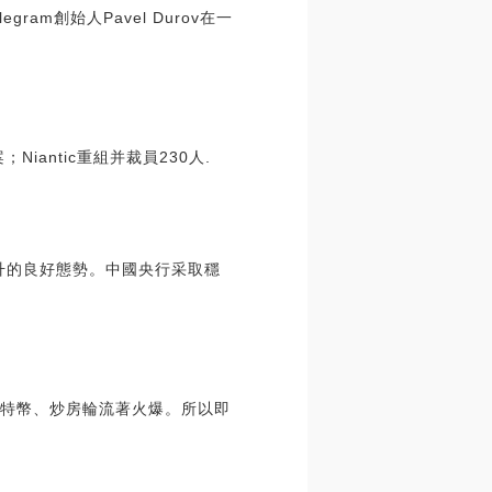
gram創始人Pavel Durov在一
iantic重組并裁員230人.
提升的良好態勢。中國央行采取穩
比特幣、炒房輪流著火爆。所以即