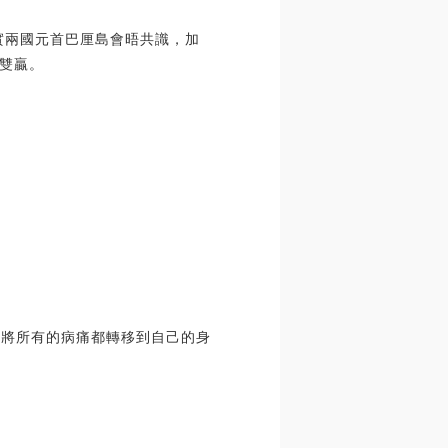
實兩國元首巴厘島會晤共識，加
雙贏。
不得將所有的病痛都轉移到自己的身