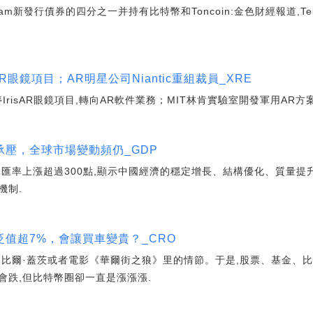
egram新發行債券的四分之一并持有比特幣和Toncoin:金色財經報道,Tele
AR眼鏡項目；AR明星公司Niantic重組裁員_XRE
IrisAR眼鏡項目,轉向AR軟件業務；MIT林肯實驗室開發軍用AR方案；N
壓，全球市場變動頻仍_GDP
元匯率上漲超過300點,顯示中國經濟的穩定增長、結構優化、質量
機制.
值超7%，會讓買車變貴？_CRO
、比爾·蓋茨或者電影《華爾街之狼》里的情節。于是,股票、基金、
會跌,但比特幣圈卻一直是漲漲漲.