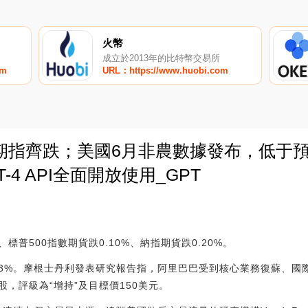
火幣
成立於2013年的比特幣交易所
om
URL：https://www.huobi.com
期指齊跌；美國6月非農數據發布，低于
T-4 API全面開放使用_GPT
0
、標普500指數期貨跌0.10%、納指期貨跌0.20%。
3%。摩根士丹利發表研究報告指，阿里巴巴受到核心業務復蘇、國
，評級為“增持”及目標價150美元。