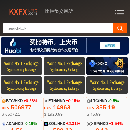
比特幣交易所
BTC/HKD
+0.28%
ETH/HKD
+0.15%
LTC/HKD
-0.5%
506977
14963
355.19
HK$
HK$
HK$
$ 65072.1
$ 1920.59
$ 45.59
ADA/HKD
-0.19%
SOL/HKD
+2.31%
XRP/HKD
+1.54%