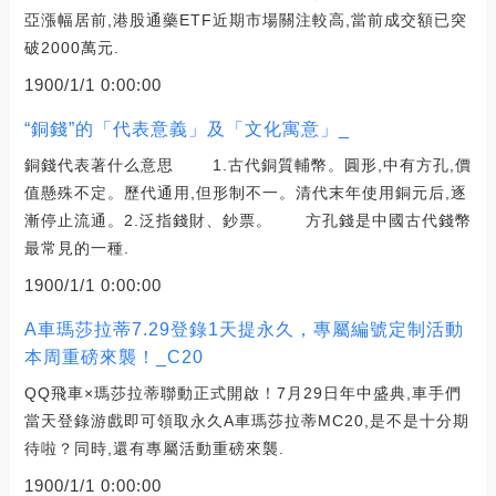
亞漲幅居前,港股通藥ETF近期市場關注較高,當前成交額已突
破2000萬元.
1900/1/1 0:00:00
“銅錢”的「代表意義」及「文化寓意」_
銅錢代表著什么意思 1.古代銅質輔幣。圓形,中有方孔,價
值懸殊不定。歷代通用,但形制不一。清代末年使用銅元后,逐
漸停止流通。2.泛指錢財、鈔票。 方孔錢是中國古代錢幣
最常見的一種.
1900/1/1 0:00:00
A車瑪莎拉蒂7.29登錄1天提永久，專屬編號定制活動
本周重磅來襲！_C20
QQ飛車×瑪莎拉蒂聯動正式開啟！7月29日年中盛典,車手們
當天登錄游戲即可領取永久A車瑪莎拉蒂MC20,是不是十分期
待啦？同時,還有專屬活動重磅來襲.
1900/1/1 0:00:00