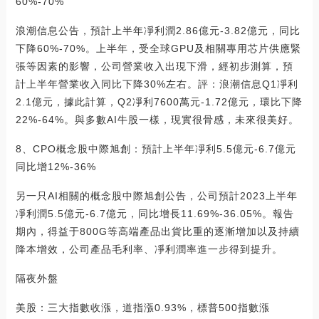
60%-70%
浪潮信息公告，預計上半年凈利潤2.86億元-3.82億元，同比
下降60%-70%。上半年，受全球GPU及相關專用芯片供應緊
張等因素的影響，公司營業收入出現下滑，經初步測算，預
計上半年營業收入同比下降30%左右。評：浪潮信息Q1凈利
2.1億元，據此計算，Q2凈利7600萬元-1.72億元，環比下降
22%-64%。與多數AI牛股一樣，現實很骨感，未來很美好。
8、CPO概念股中際旭創：預計上半年凈利5.5億元-6.7億元
同比增12%-36%
另一只AI相關的概念股中際旭創公告，公司預計2023上半年
凈利潤5.5億元-6.7億元，同比增長11.69%-36.05%。報告
期內，得益于800G等高端產品出貨比重的逐漸增加以及持續
降本增效，公司產品毛利率、凈利潤率進一步得到提升。
隔夜外盤
美股：三大指數收漲，道指漲0.93%，標普500指數漲