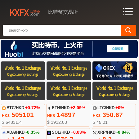
比特幣交易所
BTC/HKD
+0.72%
ETH/HKD
+2.09%
LTC/HKD
+0%
505101
14897
350.67
HK$
HK$
HK$
$ 64831.4
$ 1912.03
$ 45.01
ADA/HKD
-0.35%
SOL/HKD
+0.03%
XRP/HKD
-0.84%