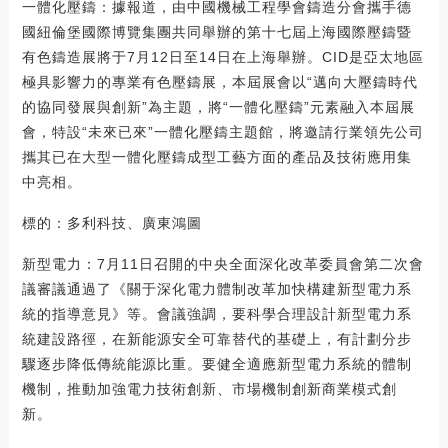
一體化壓鑄：據報道，由中國機械工程學會鑄造分會攜手德
國紐倫堡國際博覽集團共同舉辦的第十七屆上海國際壓鑄暨
有色鑄造展將于7月12日至14日在上海舉辦。CID是亞太地區
極具影響力的專業有色壓鑄展，本屆展會以“邁向大壓鑄時代
的協同發展與創新”為主題，將“一體化壓鑄”元素融入本屆展
會，特設“未來已來”一體化壓鑄主題館，將邀請行業領先公司
攜其已在大型一體化壓鑄成型工藝方面的產品及技術應用集
中亮相。
標的：多利科技、廣東鴻圖
新型電力：7月11日召開的中央全面深化改革委員會第二次會
議審議通過了《關于深化電力體制改革加快構建新型電力系
統的指導意見》等。會議強調，要科學合理設計新型電力系
統建設路徑，在新能源安全可靠替代的基礎上，有計劃分步
驟逐步降低傳統能源比重。要健全適應新型電力系統的體制
機制，推動加強電力技術創新、市場機制創新商業模式創
新。