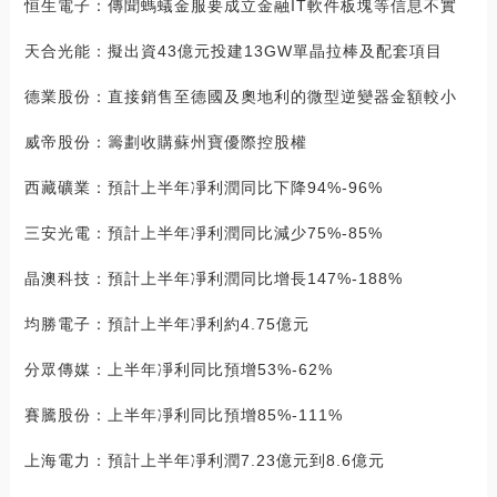
恒生電子：傳聞螞蟻金服要成立金融IT軟件板塊等信息不實
天合光能：擬出資43億元投建13GW單晶拉棒及配套項目
德業股份：直接銷售至德國及奧地利的微型逆變器金額較小
威帝股份：籌劃收購蘇州寶優際控股權
西藏礦業：預計上半年凈利潤同比下降94%-96%
三安光電：預計上半年凈利潤同比減少75%-85%
晶澳科技：預計上半年凈利潤同比增長147%-188%
均勝電子：預計上半年凈利約4.75億元
分眾傳媒：上半年凈利同比預增53%-62%
賽騰股份：上半年凈利同比預增85%-111%
上海電力：預計上半年凈利潤7.23億元到8.6億元