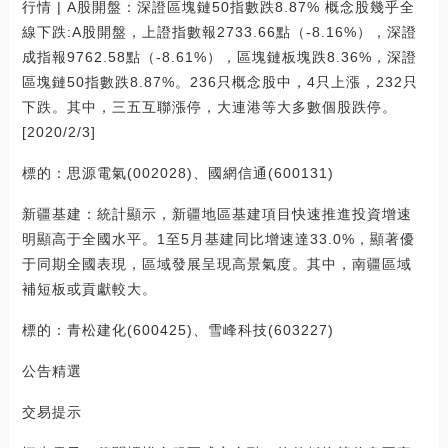
行情 | A股開盤：深證區塊鏈50指數跌8.87% 概念股幾乎全
線下跌:A股開盤，上證指數報2733.66點（-8.16%），深證
成指報9762.58點（-8.61%），區塊鏈板塊跌8.36%，深證
區塊鏈50指數跌8.87%。236只概念股中，4只上漲，232只
下跌。其中，三五互聯漲停，大連港等大多數個股跌停。
[2020/2/3]
標的：思源電氣(002028)、國網信通(600131)
新疆基建：統計顯示，新疆地區基建項目快速推進投資增速
明顯高于全國水平。1至5月基建同比增速達33.0%，顯著優
于同期全國表現，區域發展呈現高景氣度。其中，南疆區域
補短板或貢獻較大。
標的：青松建化(600425)、雪峰科技(603227)
公告精選
交易提示