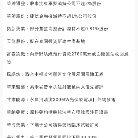
萊紳通靈：股東沈東軍擬減持公司不超2%股份
華塑股份：建信金融擬減持不超1%公司股份
拓新藥業：部分董監高擬合計減持不超0.81%股份
天龍股份：擬在泰國投資新建生產基地
富春染織：向新野紡織預付貨款2786萬元或面臨無法收回風
險
風語筑：聯合中標黃河懸河文化展示園展陳工程
華東醫藥：索米妥昔單抗注射液被納入優先審評
甘肅能源：永昌河清灘300MW光伏發電項目并網發電
華納藥廠：原料藥枸櫞酸托法替布獲韓國注冊證書
華海藥業：下屬子公司獲得藥物臨床試驗許可
長江電力：第二季度發電量同比下降38.33%