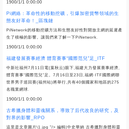
1900/1/1 0:00:00
Pi網絡：革命性的移動挖礦，引爆加密貨幣領域的生
態友好革命！_區塊鏈
PiNetwork的移動挖礦方法和生態友好性對開放主網的延遲產
生了積極的影響。讓我們來了解一下PiNetwork.
1900/1/1 0:00:00
福建發展賽事經濟 體育賽事“國際范兒”足_ITF
中新社福州7月11日電(葉秋云)眼下,福建大力發展賽事經濟,
體育賽事“國際范兒”足。7月16日至23日,福網·ITF國際網聯
世界男子巡回賽(福州站)將舉行,共有40個國家和地區的275
名職業網球.
1900/1/1 0:00:00
古希臘身體和靈魂關系，導致了后代改良的研究，及
對界的影響_RPO
這里是文章圖片\1.jpg "/> 編輯|中史華納 古希臘對身體和靈