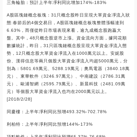
三角輪胎：預計上半年凈利同比增加174%-183%
A股區塊鏈概念板塊：31只概念股昨日呈現大單資金凈流入狀
態:春節后的4個交易日，A股區塊鏈概念板塊整體漲幅達到
6.63%，而僅從昨日市場表現來看，逾九成概念股跑贏大
盤。其中，48只概念股逆市上漲。資金流向方面，據同花順
數據統計，昨日，31只區塊鏈概念股呈現大單資金凈流入態
勢，12只概念股大單資金凈流入在1000萬元以上。安妮股
份、漢得信息等兩只個股大單資金凈流入均超5000萬元，分
別為：5801.69萬元、5288.19萬元；奧馬電器（3840.18萬
元）、東華軟件（3246.97萬元）、中南建設（2786.31萬
元）、歐浦智網（2595.79萬元）、新晨科技（2481.09萬
元）等個股大單資金凈流入也均在2000萬元以上。
[2018/2/28]
同慶樓：上半年凈利同比預增493.32%-702.78%
利柏特：上半年凈利同比預增144%-173%
頂點軟件：上半年凈利同比預增65.37%-76.68%