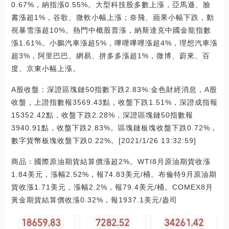
0.67%，納指漲0.55%。大型科技股多數上漲，亞馬遜、臉
書漲超1%，谷歌、微軟小幅上漲；奈飛、蘋果小幅下跌，動
視暴雪漲超10%。熱門中概股普漲，納斯達克中國金龍指數
漲1.61%。小鵬汽車漲超5%，嗶哩嗶哩漲超4%，理想汽車漲
超3%，阿里巴巴、網易、拼多多漲超1%，微博、蔚來、百
度、京東小幅上漲。
A股收盤：深證區塊鏈50指數下跌2.83%:金色財經消息，A股
收盤，上證指數報3569.43點，收盤下跌1.51%，深證成指報
15352.42點，收盤下跌2.28%，深證區塊鏈50指數報
3940.91點，收盤下跌2.83%。區塊鏈板塊收盤下跌0.72%，
數字貨幣板塊收盤下跌0.22%。[2021/1/26 13:32:59]
商品：國際原油期貨結算價漲超2%。WTI8月原油期貨收漲
1.84美元，漲幅2.52%，報74.83美元/桶。布倫特9月原油期
貨收漲1.71美元，漲幅2.2%，報79.4美元/桶。COMEX8月
黃金期貨結算價收漲0.32%，報1937.1美元/盎司