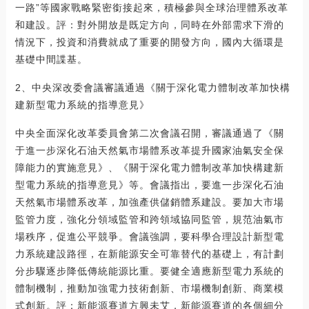
一路”等國家戰略緊密銜接起來，積極參與全球治理體系改革
和建設。評：對外開放是既定方向，同時在外部需求下滑的
情況下，投資和消費就成了重要的開發方向，國內大循環是
基礎中間諜基。
2、中央深改委會議審議通過《關于深化電力體制改革加快構
建新型電力系統的指導意見》
中央全面深化改革委員會第二次會議召開，審議通過了《關
于進一步深化石油天然氣市場體系改革提升國家油氣安全保
障能力的實施意見》、《關于深化電力體制改革加快構建新
型電力系統的指導意見》等。會議指出，要進一步深化石油
天然氣市場體系改革，加強產供儲銷體系建設。要加大市場
監管力度，強化分領域監管和跨領域協同監管，規范油氣市
場秩序，促進公平競爭。會議強調，要科學合理設計新型電
力系統建設路徑，在新能源安全可靠替代的基礎上，有計劃
分步驟逐步降低傳統能源比重。要健全適應新型電力系統的
體制機制，推動加強電力技術創新、市場機制創新、商業模
式創新。評：新能源賽道方興未艾，新能源賽道的各個細分