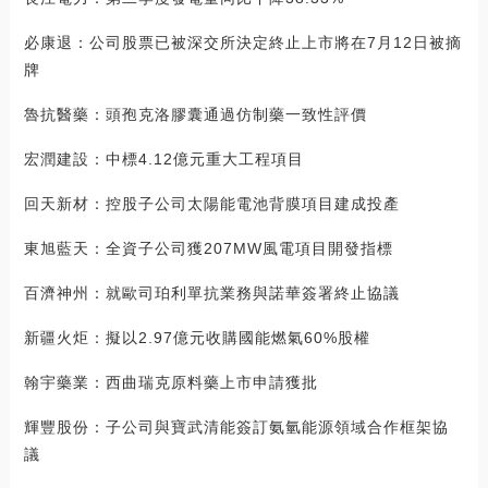
必康退：公司股票已被深交所決定終止上市將在7月12日被摘
牌
魯抗醫藥：頭孢克洛膠囊通過仿制藥一致性評價
宏潤建設：中標4.12億元重大工程項目
回天新材：控股子公司太陽能電池背膜項目建成投產
東旭藍天：全資子公司獲207MW風電項目開發指標
百濟神州：就歐司珀利單抗業務與諾華簽署終止協議
新疆火炬：擬以2.97億元收購國能燃氣60%股權
翰宇藥業：西曲瑞克原料藥上市申請獲批
輝豐股份：子公司與寶武清能簽訂氨氫能源領域合作框架協
議