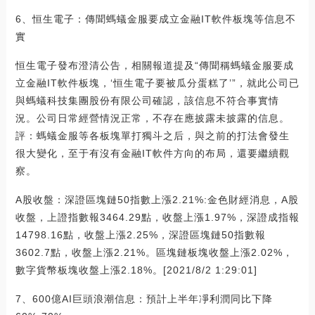
6、恒生電子：傳聞螞蟻金服要成立金融IT軟件板塊等信息不
實
恒生電子發布澄清公告，相關報道提及“傳聞稱螞蟻金服要成
立金融IT軟件板塊，‘恒生電子要被瓜分蛋糕了’”，就此公司已
與螞蟻科技集團股份有限公司確認，該信息不符合事實情
況。公司日常經營情況正常，不存在應披露未披露的信息。
評：螞蟻金服等各板塊單打獨斗之后，與之前的打法會發生
很大變化，至于有沒有金融IT軟件方向的布局，還要繼續觀
察。
A股收盤：深證區塊鏈50指數上漲2.21%:金色財經消息，A股
收盤，上證指數報3464.29點，收盤上漲1.97%，深證成指報
14798.16點，收盤上漲2.25%，深證區塊鏈50指數報
3602.7點，收盤上漲2.21%。區塊鏈板塊收盤上漲2.02%，
數字貨幣板塊收盤上漲2.18%。[2021/8/2 1:29:01]
7、600億AI巨頭浪潮信息：預計上半年凈利潤同比下降