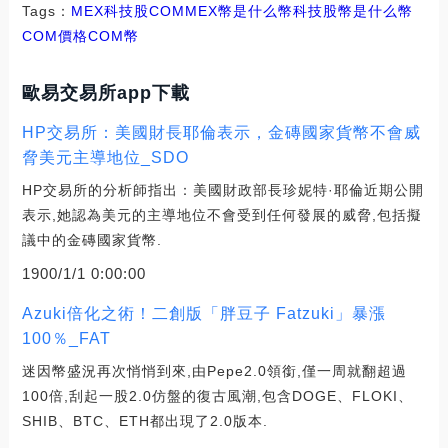
Tags：
MEX
科技股
COM
MEX幣是什么幣
科技股幣是什么幣
COM價格
COM幣
歐易交易所app下載
HP交易所：美國財長耶倫表示，金磚國家貨幣不會威
脅美元主導地位_SDO
HP交易所的分析師指出：美國財政部長珍妮特·耶倫近期公開
表示,她認為美元的主導地位不會受到任何發展的威脅,包括擬
議中的金磚國家貨幣.
1900/1/1 0:00:00
Azuki倍化之術！二創版「胖豆子 Fatzuki」暴漲
100％_FAT
迷因幣盛況再次悄悄到來,由Pepe2.0領銜,僅一周就翻超過
100倍,刮起一股2.0仿盤的復古風潮,包含DOGE、FLOKI、
SHIB、BTC、ETH都出現了2.0版本.