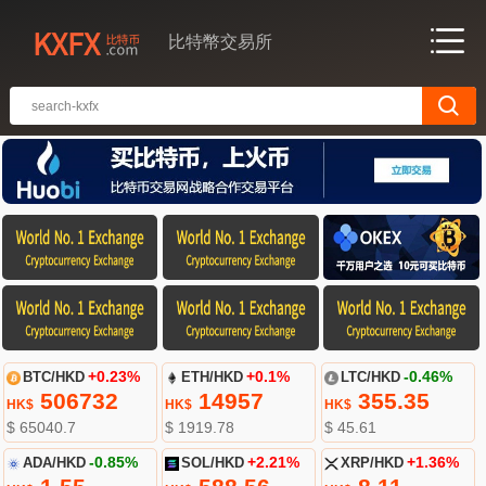
比特幣交易所
BTC/HKD
+0.23%
ETH/HKD
+0.1%
LTC/HKD
-0.46%
506732
14957
355.35
HK$
HK$
HK$
$ 65040.7
$ 1919.78
$ 45.61
ADA/HKD
-0.85%
SOL/HKD
+2.21%
XRP/HKD
+1.36%