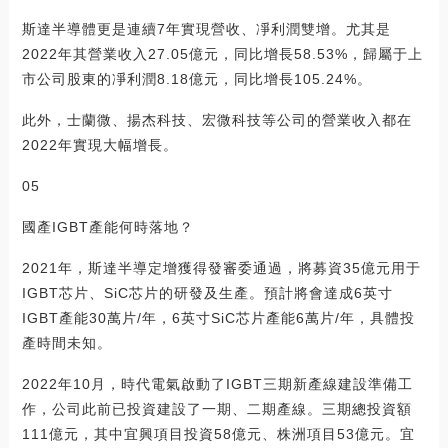
斯達半導體更是連續7年實現營收、凈利潤雙增。尤其是
2022年其營業收入27.05億元，同比增長58.53%，歸屬于上
市公司股東的凈利潤8.18億元，同比增長105.24%。
此外，士蘭微、揚杰科技、宏微科技等公司的營業收入都在
2022年實現大幅增長。
05
國產IGBT產能何時落地？
2021年，斯達半導定增獲得發審委通過，將募資35億元用于
IGBT芯片、SiC芯片的研發及生產。預計將會達成6英寸
IGBT產能30萬片/年，6英寸SiC芯片產能6萬片/年，具體投
產時間未知。
2022年10月，時代電氣啟動了IGBT三期新產線建設準備工
作，公司此前已投資建設了一期、二期產線。三期總投資額
111億元，其中宜興項目投資58億元、株洲項目53億元。宜