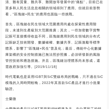
清、難有質量、難共享、難開放等發展中的“痛點”，目前已在
眾多和人民生活息息相關的領域得到了應用。但就目前形勢
看，“區塊鏈+民生”的應用也面臨一些挑戰。
首先，區塊鏈在民生領域大范圍應用尚處在探索性應用階
段，未達到生產級別大范圍推廣；其次，一些加密數字貨幣
記賬可直接獲得收益不同，區塊鏈應用到民生領域的分布式
記賬缺乏技術開發、數據確權、數據共享、記賬激勵等標準
體系，影響了“區塊鏈+民生”普及化；最后，傳統中心化數據
庫架構的安全控制措施已無法照抄照搬，必須研發新的風險
管控技術和應急措施。并且，區塊鏈治理體系尚未形成，還
需政府加強引導。[2019/11/18]
時代電氣也是采用IGBT與SiC雙線布局的戰略，只不過在SiC
模塊的入局時間較晚，2022年其首款SiC產品才進行小批量
驗證。
士蘭微
士蘭微的產品以IGBT單管和IPM模塊為主，在白電和工控領