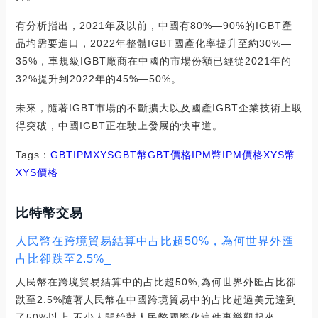
有分析指出，2021年及以前，中國有80%—90%的IGBT產
品均需要進口，2022年整體IGBT國產化率提升至約30%—
35%，車規級IGBT廠商在中國的市場份額已經從2021年的
32%提升到2022年的45%—50%。
未來，隨著IGBT市場的不斷擴大以及國產IGBT企業技術上取
得突破，中國IGBT正在駛上發展的快車道。
Tags：
GBT
IPM
XYSGBT幣
GBT價格IPM幣
IPM價格XYS幣
XYS價格
比特幣交易
人民幣在跨境貿易結算中占比超50%，為何世界外匯
占比卻跌至2.5%_
人民幣在跨境貿易結算中的占比超50%,為何世界外匯占比卻
跌至2.5%隨著人民幣在中國跨境貿易中的占比超過美元達到
了50%以上,不少人開始對人民幣國際化這件事樂觀起來.