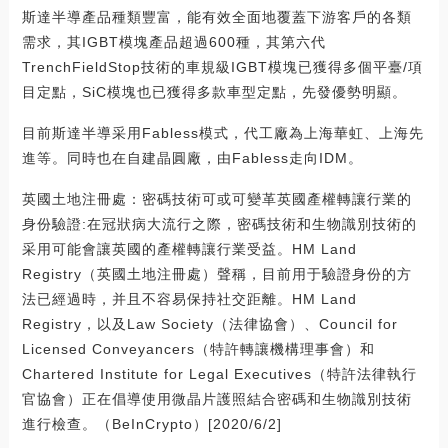
斯達半導產品種類豐富，能有效全面地覆蓋下游客戶的各類
需求，其IGBT模塊產品超過600種，其第六代
TrenchFieldStop技術的車規級IGBT模塊已獲得多個平臺/項
目定點，SiC模塊也已獲得多款車型定點，先發優勢明顯。
目前斯達半導采用Fabless模式，代工廠為上海華虹、上海先
進等。同時也在自建晶圓廠，由Fabless走向IDM。
英國土地注冊處：密碼技術可或可變革英國產權轉讓行業的
身份驗證:在冠狀病大流行之際，密碼技術和生物識別技術的
采用可能會讓英國的產權轉讓行業受益。HM Land
Registry（英國土地注冊處）聲稱，目前用于驗證身份的方
法已經過時，并且不容易保持社交距離。HM Land
Registry，以及Law Society（法律協會）、Council for
Licensed Conveyancers（特許轉讓機構理事會）和
Chartered Institute for Legal Executives（特許法律執行
官協會）正在倡導使用微晶片護照結合密碼和生物識別技術
進行檢查。（BeInCrypto）[2020/6/2]