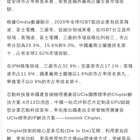
從全球市占率角度來看，依舊是國外廠商占據主要市場份
額。
根據Omdia數據顯示，2020年全球IGBT龍頭企業包括英飛
凌、富士電機、三菱等。從細分領域來看，在IGBT分立器件
領域，英飛凌、富士電機、三菱的市場規模位列前三，市占
率分別為29.3%、15.6%和9.3%。中國廠商士蘭微排名第
十，占有全球2.62%市場份額。
在IPM模塊領域，三菱市占32.9%；安森美市占17.1%；英飛
凌市占11.6%，國產廠商士蘭微以1.6%的市占率排名第九，
華微電子以0.9%的市占率排名第十。
芯動科技發布國產首個物理層兼容UCIe國際標準的Chiplet解
決方案:4月13日消息，中國一站式IP和芯片定制及GPU賦能
型企業芯動科技宣布，率先推出國產自主研發物理層兼容
UCIe標準的IP解決方案——Innolink Chiplet。
Chiplet技術的核心是多芯粒(Die to Die)互聯，利用更短距
離、更低功耗、更高密度的芯片裸die間連接方式，突破單晶