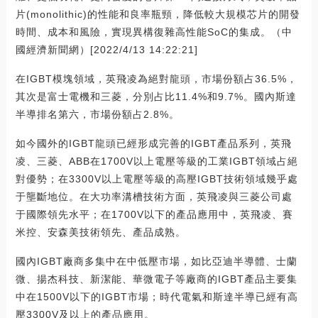
片(monolithic)的性能和良率瓶頸，降低較大規模芯片的開發
時間、成本和風險，實現異構復雜高性能SoC的集成。（中
國經濟新聞網）[2022/4/13 14:22:21]
在IGBT模塊領域，英飛凌為絕對龍頭，市場份額占36.5%，
其次是富士電機和三菱，分別占比11.4%和9.7%。國內斯達
半導排名第六，市場份額占2.8%。
如今國外的IGBT龍頭已經形成完善的IGBT產品系列，英飛
凌、三菱、ABB在1700V以上電壓等級的工業IGBT領域占絕
對優勢；在3300V以上電壓等級的高壓IGBT技術領域幾乎處
于壟斷地位。在大功率溝槽技術方面，英飛凌與三菱公司處
于國際領先水平；在1700V以下的產品應用中，英飛凌、賽
米控、安森美技術領先、產品成熟。
國內IGBT廠商多集中在中低壓市場，如比亞迪半導體、士蘭
微、揚杰科技、新潔能、華微電子等廠商的IGBT產品主要集
中在1500V以下的IGBT市場；時代電氣和斯達半導已經有高
壓3300V及以上的產品應用。