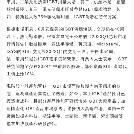
車用、工業應用所需IGBT用量大增；其二，供給不足，產能
擴增緩慢；其三，風光儲需求旺盛帶動IGBT需求強勁；其
四，特斯拉大砍75%碳化硅用量，IGBT為潛在替代方案。
根據市場消息，6月安森美的IGBT供應短缺，交期仍在40周
以上，無明顯緩解。根據富昌電子公布的《2023Q1芯片市場
行情報告》數據顯示，意法半導體、英飛凌、Microsemi、
IXYS的IGBT交期與2022Q4的交期一致，最長達54周。工
業、車用領域的IGBT需求仍然緊俏。有業內人士表示，IGBT
缺貨問題至少在2024年中前難以解決；部分廠商IGBT產線代
工價上漲10%。
現階段全球產能緊缺，IGBT市場面臨短期內供不應求的狀
態，這為國產企業提供了機遇。如今，本土IGBT產品性能已
經逐漸成熟，且部分產品性能可對標海外IGBT大廠產品，加
速國產化IGBT產品市場滲透，逐步切入高端市場。國內一眾
廠商如揚杰科技、斯達半導、士蘭微、新潔能、紫光國微等
也在加快擴產和研發步伐。