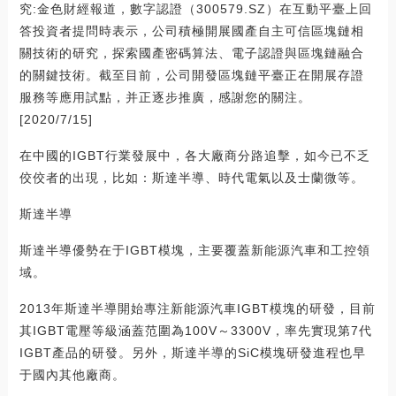
究:金色財經報道，數字認證（300579.SZ）在互動平臺上回
答投資者提問時表示，公司積極開展國產自主可信區塊鏈相
關技術的研究，探索國產密碼算法、電子認證與區塊鏈融合
的關鍵技術。截至目前，公司開發區塊鏈平臺正在開展存證
服務等應用試點，并正逐步推廣，感謝您的關注。
[2020/7/15]
在中國的IGBT行業發展中，各大廠商分路追擊，如今已不乏
佼佼者的出現，比如：斯達半導、時代電氣以及士蘭微等。
斯達半導
斯達半導優勢在于IGBT模塊，主要覆蓋新能源汽車和工控領
域。
2013年斯達半導開始專注新能源汽車IGBT模塊的研發，目前
其IGBT電壓等級涵蓋范圍為100V～3300V，率先實現第7代
IGBT產品的研發。另外，斯達半導的SiC模塊研發進程也早
于國內其他廠商。