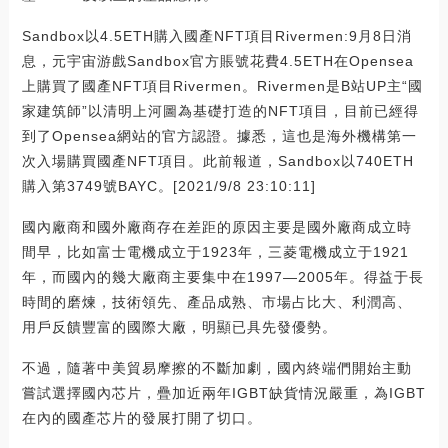
Sandbox以4.5ETH購入國產NFT項目Rivermen:9月8日消
息，元宇宙游戲Sandbox官方賬號花費4.5ETH在Opensea
上購買了國產NFT項目Rivermen。Rivermen是B站UP主“國
家建筑師”以清明上河圖為基礎打造的NFT項目，目前已經得
到了Opensea網站的官方認證。據悉，這也是海外機構第一
次入場購買國產NFT項目。此前報道，Sandbox以740ETH
購入第3749號BAYC。[2021/9/8 23:10:11]
國內廠商和國外廠商存在差距的原因主要是國外廠商成立時
間早，比如富士電機成立于1923年，三菱電機成立于1921
年，而國內的幾大廠商主要集中在1997—2005年。得益于長
時間的磨煉，技術領先、產品成熟、市場占比大、利潤高、
用戶反饋豐富的國際大廠，明顯已具先發優勢。
不過，隨著中美貿易摩擦的不斷加劇，國內終端們開始主動
嘗試選擇國內芯片，疊加近兩年IGBT缺貨情況嚴重，為IGBT
在內的國產芯片的發展打開了切口。