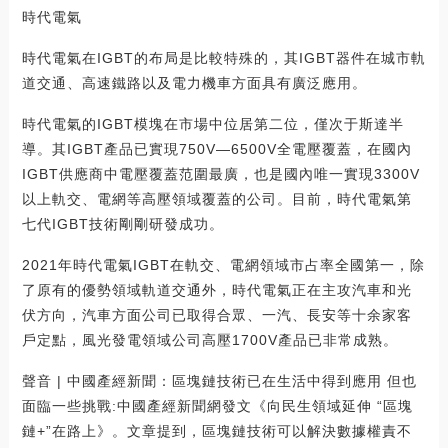
時代電氣
時代電氣在IGBT的布局是比較特殊的，其IGBT器件在城市軌
道交通、高速鐵路以及電力機車方面具有廣泛應用。
時代電氣的IGBT模塊在市場中位居第二位，僅次于斯達半
導。其IGBT產品已實現750V—6500V全電壓覆蓋，在國內
IGBT供應商中電壓覆蓋范圍最廣，也是國內唯一實現3300V
以上軌交、電網等高壓領域覆蓋的公司。目前，時代電氣第
七代IGBT技術剛剛研發成功。
2021年時代電氣IGBT在軌交、電網領域市占率全國第一，除
了原有的優勢領域軌道交通外，時代電氣正在主攻汽車和光
伏方向，汽車方面公司已取得合眾、一汽、長安等十余家客
戶定點，風光發電領域公司高壓1700V產品已非常成熟。
聲音 | 中國產經新聞：區塊鏈技術已在生活中得到應用 但也
面臨一些挑戰:中國產經新聞網發文《向民生領域延伸 “區塊
鏈+”在路上》。文章提到，區塊鏈技術可以解決數據權責不