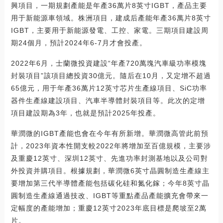
興項目，一期規劃產能是年產36萬片8英寸IGBT，產品主要
用于新能源車領域。株洲項目，建成后產能年產36萬片8英寸
IGBT，主要用于新能源發電、工控、家電。三期項目建設周
期24個月，預計2024年6-7月才會投產。
2022年6月，士蘭微投資建設“年產720萬塊汽車級功率模塊
封裝項目”該項目總投資30億元。隨后在10月，又定增不超過
65億元，用于年產36萬片12英寸芯片生產線項目、SiC功率
器件生產線建設項目、汽車半導體封裝項目等。此次的定增
項目建設期為3年，也就是預計2025年投產。
華潤微的IGBT產能也會在今年有所新增。華潤微高管此前預
計，2023年資本性開支較2022年將增加至百億規模，主要涉
及重慶12英寸、深圳12英寸、先進功率封測基地以及公司對
外投資并購項目。根據規劃，華潤微6英寸晶圓制造生產線主
要增加第三代半導體產能包括碳化硅和氮化鎵；今年8英寸晶
圓制造生產線通過技改、IGBT等重點產品產能擴充會帶來一
定幅度的產能增加；重慶12英寸2023年底目標是爬坡至2萬
片。