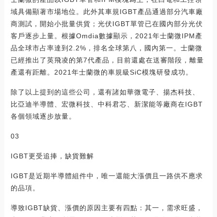
域具備顯著市場地位。此外其車規IGBT產品通過部分汽車廠
商測試，開始小批量供貨；光伏IGBT單管已在國內部分光伏
客戶逐步上量。根據Omdia數據顯示，2021年士蘭微IPM產
品全球市占率達到2.2%，排名全球第八，國內第一。士蘭微
已經推出了英飛凌的第7代產品，目前還處在送審階段，離量
產還有距離。2021年士蘭微的車規級SiC模塊研發成功。
除了以上提到的這些公司，還有諸如華微電子、揚杰科技、
比亞迪半導體、宏微科技、中科君芯、新潔能等廠商在IGBT
各個領域逐步放量。
03
IGBT更受追捧，缺貨難解
IGBT是近期半導體組件中，唯一還能大漲價且一路供不應求
的品項。
導致IGBT缺貨、漲價的原因主要有四點：其一，需求旺盛，