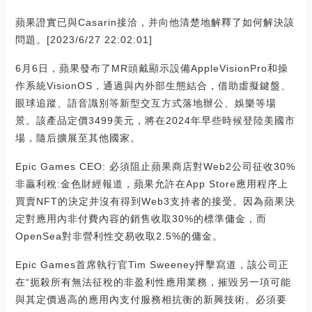
蘋果證實已與Casarin接洽，并向他清楚地解釋了如何解決該
問題。[2023/6/27 22:02:01]
6月6日，蘋果發布了MR頭戴顯示設備AppleVisionPro和操
作系統VisionOS，通過與內外部生態結合，借助虛擬鍵盤、
眼球追蹤、語音識別等新型交互方式落地辦公、娛樂等場
景。該產品定價3499美元，將在2024年早些時候登陸美國市
場，隨后擴展至其他國家。
Epic Games CEO: 必須阻止蘋果商店對Web2公司征收30%
非贏利稅:金色財經報道，蘋果允許在App Store應用程序上
買賣NFT的決定并沒有得到Web3支持者的接受。因為蘋果決
定對應用內非付費內容的銷售收取30%的標準傭金，而
OpenSea對非營利性交易收取2.5%的傭金。
Epic Games首席執行官Tim Sweeney抨擊寫道，該公司正
在“扼殺所有無法征稅的非盈利性應用業務，摧毀另一項可能
與其定價過高的應用內支付服務相抗衡的新興技術。必須要