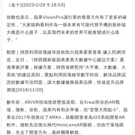
（金十)[2022/1/28 9:18:53]
徐馳也表示，蘋果VisionPro讓行業的發展方向有了更多的確
定性，“大家能夠看到作為一個未來有可能代替手機的新終端
大概是什么樣子，以及我們未來的世界可能會變成什么樣
子。”
動態 | 陜西利用區塊鏈等技術助力蘋果產業發展:據人民網消
息，近日，《陜西國家級蘋果產業大數據中心建設方案》通
過專家評審，根據方案，陜西省將堅持“大平臺、大數據、大
系統”的建設原則，重點利用區塊鏈等數字科技，解決品牌認
證的數據可信問題，讓大數據服務蘋果品牌，快速提升品牌
價值[2018/11/20]
數年前，AR/VR領域曾經歷低迷期。在Xreal所在的AR戰
場，微軟、谷歌、蘋果均有初步準備，但“雷聲大雨點小”。蘋
果在2017年就推出了ARKit，鼓勵開發者為iOS系統開發AR
軟件。微軟先后推出兩代HoloLensAR眼鏡，但由于落地困
難，失去了開發方向，最終團隊解散。