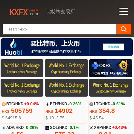
比特幣交易所
BTC/HKD
+0.04%
ETH/HKD
-0.26%
LTC/HKD
-0.61%
505759
14902
354.8
HK$
HK$
HK$
$ 64915.8
$ 1912.75
$ 45.54
ADA/HKD
-0.26%
SOL/HKD
-0.1%
XRP/HKD
+0.43%