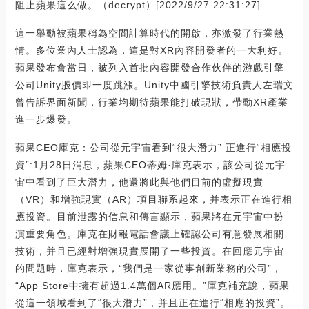
阻止蘋果這么做。（decrypt）[2022/9/27 22:31:27]
這一舉動被蘋果稱為空間計算時代的開啟，亦激發了行業熱
情。多位業內人士認為，這是對XR內容開發者的一大利好。
蘋果發布會當日，被列入首批內容開發合作伙伴的游戲引擎
公司Unity股價即一度跳漲。Unity中國引擎技術負責人左瑞文
曾告訴界面新聞，行業均期待蘋果能打破現狀，帶動XR產業
進一步爆發。
蘋果CEO庫克：公司從元宇宙看到“很大潛力” 正進行“相應投
資”:1月28日消息，蘋果CEO蒂姆·庫克表示，該公司從元宇
宙中看到了巨大潛力，他還將此與他們目前的虛擬現實
（VR）和增強現實（AR）項目聯系起來，并表示正在進行相
應投資。目前泄露的信息和傳言顯示，蘋果將在元宇宙中扮
演重要角色。庫克在財報電話會議上確認公司有意發展相關
技術，并且已經對增強現實展開了一些投資。在回應元宇宙
的問題時，庫克表示，“我們是一家從事創新業務的公司”，
“App Store中擁有超過1.4萬個AR應用。”庫克補充說，蘋果
從這一領域看到了“很大潛力”，并且正在進行“相應的投資”。