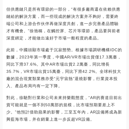
但供應鏈只是所有環節的一部分，“有很多廠商還在依賴供應
鏈給的解決方案，而一些現成的解決方案并不夠好，需要終
端公司和上游合作伙伴再做深度共創，進一步完善產品體驗
才有機會。”徐弛稱，在觸控屏、芯片等環節，產品要與前者
深度綁定，才能做出遠好于市場一般程度的產品。
此前，中國頭顯市場處于沉寂態勢。根據市場調研機構IDC的
數據，2023年第一季度，中國AR/VR市場出貨僅17.3萬臺，
同比下滑37.6%。其中AR市場出貨2.2萬臺，同比增長
35.7%，VR市場出貨15萬臺，同比下滑42.2%。全球科技大
廠的混合現實類業務亦受“元宇宙熱”退燒影響，行業資本投
入、產品布局均有一定下降。
對此，徐馳對行業和公司未來持樂觀態度，“AR的賽道目前出
貨可能就是一個不到50萬部的規模，比市場預期要差上不
少。”他預計借助蘋果的影響，三至五年內，AR設備將成為新
興藍海市場，并在銷量上進一步反超VR設備。