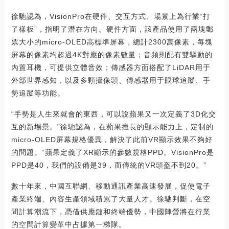
徐馳認為，VisionPro在硬件、交互方式、場景上為行業“打
了樣板”，指明了潛在方向。硬件方面，該產品使用了兩塊郵
票大小的micro-OLED高標準屏幕，總計2300萬像素，每塊
屏幕的像素均超過4K對應的像素數量；音頻則配有雙驅動的
內置耳機，可提供立體音效；傳感器方面搭配了LiDAR用于
外部世界感知，以及多顆攝像頭、傳感器用于眼球追蹤、手
勢追蹤等功能。
“手勢是人生來就會的東西，可以說蘋果又一次定義了3D化交
互的新場景。”徐馳認為，在蘋果擅長的顯示能力上，定制的
micro-OLED屏幕規格優異，解決了此前VR顯示效果不夠好
的問題。“蘋果定義了XR顯示的參數規格PPD。VisionPro是
PPD是40，我們的設備是39，而傳統的VR頭盔不到20。”
數十年來，中國互聯網、移動通訊產業高速發展，促使電子
產業終端、內容生產領域積累了大量人才。徐馳判斷，在空
間計算潮流下，憑借供應鏈和終端優勢，中國陣營將在行業
的空間計算變革中占據第一梯隊。