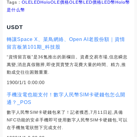
Tags：
OLE
LED
HoloOLE價格
OLE幣LED價格
LED幣
Holo幣
是什么幣
USDT
轉讓Space X、菜鳥網絡、Open AI老股份額｜資情
留言板第101期_科技股
“資情留言板”是36氪推出的新欄目。資產交易市場,信息瞬息
萬變,消息真假難辨,即使買賣雙方花費大量的時間、精力,推
動成交往往困難重重.
1900/1/1 0:00:00
手機沒電也能支付！數字人民幣SIM卡硬錢包怎么開
通？_POS
數字人民幣SIM卡硬錢包來了！記者獲悉,7月11日起,具備
NFC功能的安卓手機即可使用數字人民幣SIM卡硬錢包,可以
在手機無電狀態下完成支付.