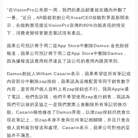
“在VisionPro公布那一周，我們的產品銷量就在國內外翻了
一番。”近日，AR眼鏡初創公司XrealCEO徐馳對界面新聞表
示，在能夠實現接近VisionPro宣傳約80%功能表現的情況
下，消費者變得更樂意嘗試現有產品。
蘋果公司預計將于周二從App Store中刪除Damus:金色財經
報道，蘋果公司預計將于周二從App Store中刪除Damus，
因為據報道該應用程序違反了該公司的應用內購買準則。
Damus創始人William Casarin表示，蘋果希望從所有筆記或
內容部分中刪除zap按鈕，蘋果認為這種配置等同于銷售數字
內容，盡管用戶個人資料上有zap按鈕也不行。我與Apple通
了電話，他們告訴我，他們不希望使用zap進行銷售，我認為
我們可以做的妥協之一是我們實際上會刪除所有筆記切換功
能。Casarin稱他修改了Damus界面，以便zap按鈕仍然會出
現在筆記上，但zap本身不會與任何筆記相關聯，并且只會在
個人資料級別發送和處理。Casarin表示，蘋果公司對他的妥
協并不滿意。