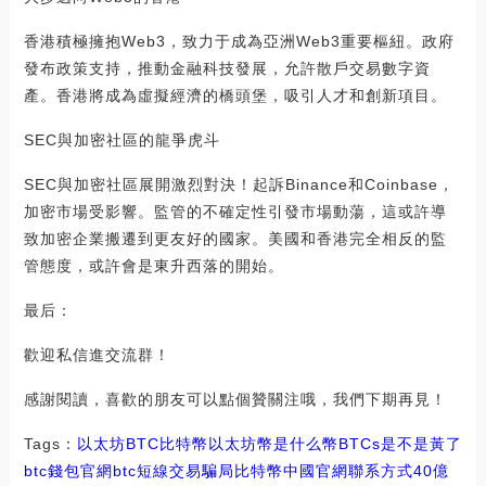
香港積極擁抱Web3，致力于成為亞洲Web3重要樞紐。政府
發布政策支持，推動金融科技發展，允許散戶交易數字資
產。香港將成為虛擬經濟的橋頭堡，吸引人才和創新項目。
SEC與加密社區的龍爭虎斗
SEC與加密社區展開激烈對決！起訴Binance和Coinbase，
加密市場受影響。監管的不確定性引發市場動蕩，這或許導
致加密企業搬遷到更友好的國家。美國和香港完全相反的監
管態度，或許會是東升西落的開始。
最后：
歡迎私信進交流群！
感謝閱讀，喜歡的朋友可以點個贊關注哦，我們下期再見！
Tags：
以太坊
BTC
比特幣
以太坊幣是什么幣BTCs是不是黃了
btc錢包官網
btc短線交易騙局比特幣中國官網聯系方式
40億