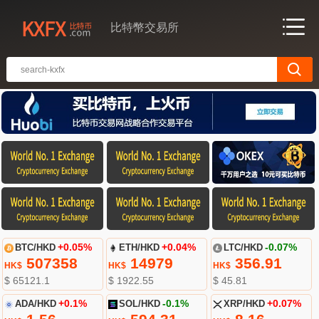
比特幣交易所
BTC/HKD
+0.05%
ETH/HKD
+0.04%
LTC/HKD
-0.07%
507358
14979
356.91
HK$
HK$
HK$
$ 65121.1
$ 1922.55
$ 45.81
ADA/HKD
+0.1%
SOL/HKD
-0.1%
XRP/HKD
+0.07%