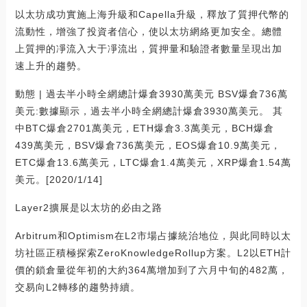
以太坊成功實施上海升級和Capella升級，釋放了質押代幣的
流動性，增強了投資者信心，使以太坊網絡更加安全。總體
上質押的凈流入大于凈流出，質押量和驗證者數量呈現出加
速上升的趨勢。
動態 | 過去半小時全網總計爆倉3930萬美元 BSV爆倉736萬
美元:數據顯示，過去半小時全網總計爆倉3930萬美元。 其
中BTC爆倉2701萬美元，ETH爆倉3.3萬美元，BCH爆倉
439萬美元，BSV爆倉736萬美元，EOS爆倉10.9萬美元，
ETC爆倉13.6萬美元，LTC爆倉1.4萬美元，XRP爆倉1.54萬
美元。[2020/1/14]
Layer2擴展是以太坊的必由之路
Arbitrum和Optimism在L2市場占據統治地位，與此同時以太
坊社區正積極探索ZeroKnowledgeRollup方案。L2以ETH計
價的鎖倉量從年初的大約364萬增加到了六月中旬的482萬，
交易向L2轉移的趨勢持續。