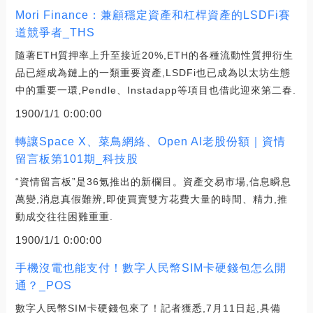
Mori Finance：兼顧穩定資產和杠桿資產的LSDFi賽
道競爭者_THS
隨著ETH質押率上升至接近20%,ETH的各種流動性質押衍生
品已經成為鏈上的一類重要資產,LSDFi也已成為以太坊生態
中的重要一環,Pendle、Instadapp等項目也借此迎來第二春.
1900/1/1 0:00:00
轉讓Space X、菜鳥網絡、Open AI老股份額｜資情
留言板第101期_科技股
“資情留言板”是36氪推出的新欄目。資產交易市場,信息瞬息
萬變,消息真假難辨,即使買賣雙方花費大量的時間、精力,推
動成交往往困難重重.
1900/1/1 0:00:00
手機沒電也能支付！數字人民幣SIM卡硬錢包怎么開
通？_POS
數字人民幣SIM卡硬錢包來了！記者獲悉,7月11日起,具備