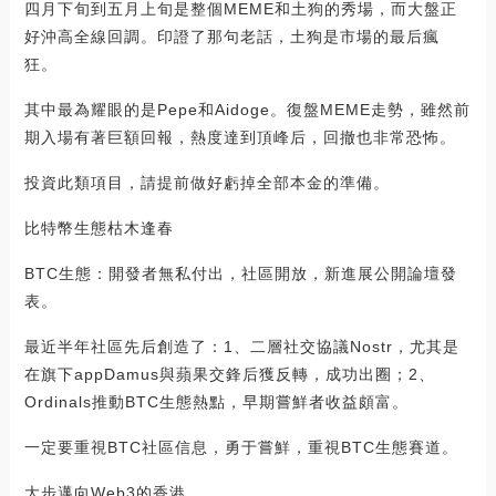
四月下旬到五月上旬是整個MEME和土狗的秀場，而大盤正
好沖高全線回調。印證了那句老話，土狗是市場的最后瘋
狂。
其中最為耀眼的是Pepe和Aidoge。復盤MEME走勢，雖然前
期入場有著巨額回報，熱度達到頂峰后，回撤也非常恐怖。
投資此類項目，請提前做好虧掉全部本金的準備。
比特幣生態枯木逢春
BTC生態：開發者無私付出，社區開放，新進展公開論壇發
表。
最近半年社區先后創造了：1、二層社交協議Nostr，尤其是
在旗下appDamus與蘋果交鋒后獲反轉，成功出圈；2、
Ordinals推動BTC生態熱點，早期嘗鮮者收益頗富。
一定要重視BTC社區信息，勇于嘗鮮，重視BTC生態賽道。
大步邁向Web3的香港