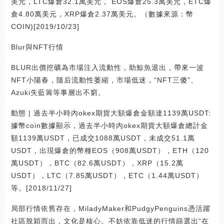
美元，LTC爆倉32.1萬美元， EOS爆倉25.3萬美元，ETC爆
倉4.80萬美元，XRP爆倉2.37萬美元。（數據來源：幣
COIN)[2019/10/23]
Blur與NFT行情
BLUR出價挖礦為市場注入流動性，助鯨魚退出，帶來一波
NFT小陽春，隨后流動性萎縮，市場低迷，“NFT三傻”、
Azuki失藍籌等事層出不窮。
動態 | 過去半小時內okex期貨大額爆倉金額達1139萬USDT:
據幣coin數據顯示，過去半小時內okex期貨大額爆倉總計金
額1139萬USDT，已成交1088萬USDT，未成交51.1萬
USDT，出現爆倉的幣種EOS（908萬USDT），ETH（120
萬USDT），BTC（82.6萬USDT），XRP（15.2萬
USDT），LTC（7.85萬USDT），ETC（1.44萬USDT）
等。[2018/11/27]
局部行情依舊存在，MiladyMaker和PudgyPenguins憑活躍
社區脫穎而出，文化是核心。不妨依靠低迷的行情篩選出“在