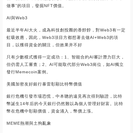
做事”的項目，發掘NFT價值。
AI與Web3
最近半年AI大火，成為科技創投圈的香餑餑，對Web3有一定
虹吸效應，因此，Web3項目方都想著去做AI+Web3的項
目，以獲得資金的關注，但效果并不好
只有少數模式獲得一定成功：1、智能合約AI審計潛力巨大，
但仍需人工審查；2、AI可能取代部分Web3崗位，如AI獨立
發行Memecoin案例。
美國加密友好銀行暴雷彰顯比特幣價值
銀行危機引發市場恐慌，中本聰的遠見再次得到驗證，比特
幣誕生14年后的今天銀行仍然難以為個人管理好財富。比特
幣在危機中彰顯價值，資金涌入，幣價上漲。
MEME熱潮與土狗亂象