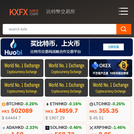
比特幣交易所
BTC/HKD
-0.26%
ETH/HKD
-0.16%
LTC/HKD
-0.26%
502089
14859.7
355.35
HK$
HK$
HK$
$ 64444.7
$ 1907.29
$ 45.61
ADA/HKD
-2.33%
SOL/HKD
-0.46%
XRP/HKD
-1.46%