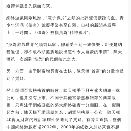
道德爭議首先撲面而來。
網絡游戲剛剛風靡，“電子鴉片”之類的批評聲便接踵而至。青
少年沉溺《傳奇》荒廢學業甚至自殺、自殘的新聞甚囂塵
上，一時間，《傳奇》被指責為“精神鴉片”。
“身為游戲世界的頭號玩家，卻感受不到一絲快樂，即便是納
稅過億，卻不敢昂頭挺胸地說出這件令人自豪的事情”，陳天
橋第一次感到“快樂”的代價如此之大。
另一方面，由于財富增長實在太快，陳天橋“首富”的分量也遭
到了質疑。
登上胡潤百富榜榜首的時候，陳天橋手下只有盛大網絡一家
公司，也并沒有上市。不同于其他富豪盤根錯節的商業版
圖，只專注于網絡游戲的盛大網絡確實十分顯眼。在一躍而
起之前，陳天橋可謂籍籍無名，胡潤的榜單一公布，陳天橋
40億元財富的統計準確性便遭到了質疑。有聲音直指，整個
中國網絡游戲市場2002年、2003年的總收入加起來也不超