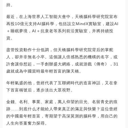
持。
最近，在上海世界人工智能大會中，天橋腦科學研究院宣布
再投10億元支持AI腦科學，包括設立MindX實驗室，建設AI
＋睡眠夢境，AI＋抗衰老等系列前沿實驗室，并將持續投
資。
盡管投資動作十分低調，但天橋腦科學研究院背后的掌舵
人，卻并非無名小卒。這個讓人倍感熟悉的機構的名字，或
許會讓你想起，一手創辦盛大網絡，成就游戲《傳奇》，31
歲就成為中國當時最年輕首富的陳天橋。
年輕氣盛的他，曾經代表了互聯網時代的造富神話，又在拿
下首富稱號后，逐步淡出大眾視野。
金錢、名利、事業、家庭，萬人仰望的目光、名留青史的痕
跡……到底什么才能給人帶來真正的滿足與快樂？這位曾經
的中國最年輕首富，寄期望于高深莫測的腦科學，用自己的
人生向答案奮力探尋。