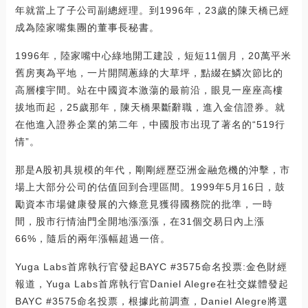
年就當上了子公司副總經理。到1996年，23歲的陳天橋已經
成為陸家嘴集團的董事長秘書。
1996年，陸家嘴中心綠地開工建設，短短11個月，20萬平米
舊房夷為平地，一片開闊蔥綠的大草坪，點綴在鱗次節比的
高層樓宇間。站在中國資本激蕩的最前沿，眼見一座座高樓
拔地而起，25歲那年，陳天橋果斷辭職，進入金信證券。就
在他進入證券企業的第二年，中國股市出現了著名的“519行
情”。
那是A股初具規模的年代，剛剛經歷亞洲金融危機的沖擊，市
場上大部分公司的估值回到合理區間。1999年5月16日，鼓
勵資本市場健康發展的六條意見獲得國務院的批準，一時
間，股市行情油門全開地漲漲漲，在31個交易日內上漲
66%，隨后的兩年漲幅超過一倍。
Yuga Labs首席執行官發起BAYC #3575命名投票:金色財經
報道，Yuga Labs首席執行官Daniel Alegre在社交媒體發起
BAYC #3575命名投票，根據此前調查，Daniel Alegre將選