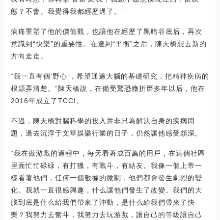
態？不會。我覺得我都經歷過了。”
病痛重塑了他的價值觀，也讓他在經歷了黑暗谷底后，再次
意識到“快樂”的重要性。在達到“平衡”之后，陳天橋想去新的
方向走走。
“我一直有個‘野心’，希望通過大腦的基礎研究，把精神疾病的
根源弄清楚。”陳天橋說，在備受驚恐癥折磨多年以后，他在
2016年成立了TCCI。
不過，陳天橋對腦科學的投入并非只為解決自身的疾病問
題，過去沉浮于文華娛樂行業的日子，仍然讓他感受頗深。
“我在做游戲的過程中，每天看著成百萬的用戶，在這個社區
里面忙忙碌碌，有打獵，有戰斗，有結友。我像一個上帝一
樣看著他們，任何一個數據的微調，他們都會發生劇烈的變
化。我就一直很感興趣，什么讓他們發生了改變。我們的大
腦到底是什么給我們帶來了沖動，是什么給我們帶來了快
樂？我努力去奮斗，我努力去玩游戲，讓自己的等級讓自己