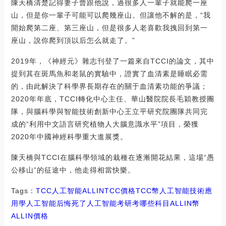
陳天橋清楚記得妻子曾跟他說，過很多人一輩子就能爬一座
山，但是你一輩子可能可以爬幾座山。但讓他不解的是，“我
開始爬第二座、第三座山，但是很多人老喜歡我拽回到第一
座山，說你爬到頂以后怎么就走了。”
2019年，《神經元》雜志刊登了一篇來自TCCI的論文，其中
提到其在斑馬魚和老鼠的實驗中，證實了血清素是睡眠必需
的，由此解決了科學界長期存在的關于血清素功能的爭議；
2020年年底，TCCI轉化中心主任、華山醫院院長毛穎教授團
隊，與腦科學與智能技術創新中心王立平研究院團隊共同完
成的“利用中文語言研究植物人大腦意識水平”項目，榮獲
2020年中國神經科學重大進展獎。
陳天橋與TCCI在腦科學領域的栽種在逐漸開花結果，這場“愚
公移山”的征途中，他走得相當快樂。
Tags：
TCC
人工智能
ALLINTCC價格
TCC幣人工智能技術應
用
學人工智能后悔死了
人工智能考研考哪些科目ALLIN幣
ALLIN價格