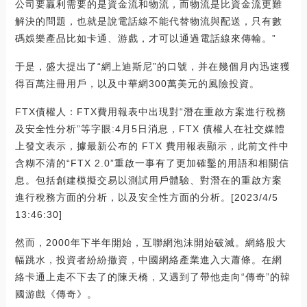
公司要贏利需要的是資金流和物流，而物流是比資金流更難
解決的問題，也就是說電話線不能代替物流與配送，只有數
碼娛樂產品比如卡通、游戲，才可以通過電話線來傳輸。”
于是，盛大提出了“網上迪斯尼”的口號，并在幾個月內迅速獲
得百萬注冊用戶，以及中華網300萬美元的風險投資。
FTX債權人：FTX費用報表中出現對“潛在重啟方案進行稅務
及安全性分析”等字眼:4月5日消息，FTX 債權人在社交媒體
上發文表示，據最新公布的 FTX 費用報表顯示，此前文件中
含糊不清的“FTX 2.0”重啟一事有了更加確鑿的用語和相關信
息。包括創建模擬交易以測試用戶體驗、對潛在的重啟方案
進行稅務方面的分析，以及安全性方面的分析。[2023/4/5
13:46:30]
然而，2000年下半年開始，互聯網泡沫開始破滅。網絡股大
幅跳水，投資者紛紛撤資，中國網絡產業進入大蕭條。在網
絡卡通上走不下去了的陳天橋，又遇到了帶他走向“傳奇”的韓
國游戲《傳奇》。