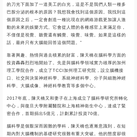
的刀光下面加了一道美工的白光，這是不是我們人類一種多
巴胺分泌的根本的原因？我想我會找到這個原因。我找到這
個原因之后，一定會創造一種比現在的網絡游戲更加讓人激
動的未來的娛樂方式。它會從人體的各種感官上來滿足你，
不僅僅是視覺、聽覺還有觸覺、嗅覺、味覺。如果是這樣的
話，最終只有大腦能回答這個問題。”
靠著興趣、熱情與過去積累的財富，陳天橋在腦科學方面的
投資轟轟烈烈地開始了。先是與腦科學領域實力雄厚的加州
理工學院合作，成立了TCCI加州理工研究院，設立腦機接
口、社交與決策神經科學、系統神經科學、分子與細胞神經
科學、大腦成像、神經科學教育等多個中心。
2017年底，陳天橋又和妻子在上海成立了腦科學研究所轉化
中心，與復旦大學附屬醫院和上海精神衛生中心，達成了緊
密合作，首期捐出5億元，計劃累計投資70億。
腦科學是個艱深而困難的學科，陳天橋也逐漸意識到，在短
期內對大腦機制的基礎研究很難有重大突破。他的態度卻很