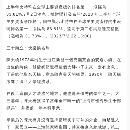
上半年比特幣在全球主要資產標的排名第一，漲幅為
83.81%:7月2日消息，據財聯社發布的“2023 年上半年全球
主要資產漲跌榜”，圖中顯示比特幣在全球主要資產標的中表
現排名第一，漲幅為 83.81%，遠高于第二名納斯達克指數
（漲幅為 31.73%）。[2023/7/2 22:13:06]
三十而立：快樂換名利
陳天橋1973年出生于浙江新昌一個充滿茶香的安逸小鎮。在
出生的時候，爺爺奶奶覺得這個大胖小子未來一定有出息，
于是給他取名天橋，意為陳家登天的橋梁。1990年，陳天橋
考進了復旦大學經濟系。
在復旦這個人才濟濟的地方，他也是最優秀的學生之一。大
三那年，陳天橋獲得了當年全市唯一的“上海市優秀學生干部
標兵”，并提前一年本科畢業。
畢業后的陳天橋并沒有選擇當時炙手可熱的外企，而是進入
了一家國企——上海陸家嘴集團，并直接進入總裁辦，第二