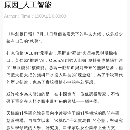
原因_人工智能
Author：
Time：1900/1/1 0:00:00
《科創板日報》7月11日每個名震天下的科技大佬，或多或少
都有自己的“執著”。
扎克伯格“ALLIN”元宇宙，馬斯克“死磕”火星殖民與腦機接
口，黃仁勛“撒網”AI，OpenAI創始人山姆·奧特曼也悄悄押注
了“無限能源”核聚變。憑著一腔熱血與對未來的無限想象，他
們把大把大把的錢與汗水投入科技的“煉金爐”，為了千秋萬代
的歷史征途，也為了實現根植心中的科幻夢想。
或許較少為人所知的是，在中國也有一位低調投資家，不惜
砸下重金在人類身體中最神秘的領域——腦科學。
天橋腦科學研究院是國內少數專注于腦科學領域的民間科研
慈善機構。自成立以來，它就以“千金買馬骨”的心態，對研究
腦科學領域的大學、研究所、科學家以及企業奉上全力支