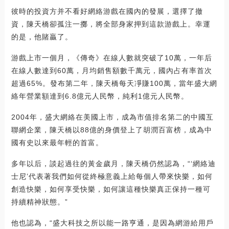
彼時的投資方并不看好網絡游戲在國內的發展，選擇了撤
資，陳天橋卻孤注一擲，將全部身家押到這款游戲上。幸運
的是，他賭贏了。
游戲上市一個月，《傳奇》在線人數就突破了10萬，一年后
在線人數達到60萬，月均銷售額數千萬元，國內占有率首次
超過65%。發布第二年，陳天橋每天凈賺100萬，當年盛大網
絡年營業額達到6.8億元人民幣，純利1億元人民幣。
2004年，盛大網絡在美國上市，成為市值排名第二的中國互
聯網企業，陳天橋以88億的身價登上了胡潤百富榜，成為中
國有史以來最年輕的首富。
多年以后，談起過往的黃金歲月，陳天橋仍然認為，“‘網絡迪
士尼’代表著我們如何從終極意義上給每個人帶來快樂，如何
創造快樂，如何享受快樂，如何讓這種快樂真正保持一種可
持續精神狀態。”
他也認為，“盛大科技之所以能一路亨通，是因為網游給用戶