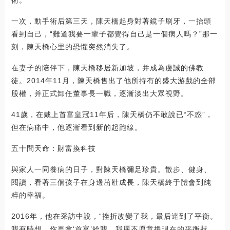
一次，動手術后第三天，陳天橋起身對著鏡子刷牙，一抬頭
看到自己，“難道我要一輩子都覺得自己是一個病人嗎？”那一
刻，陳天橋心里的恐懼突然消失了。
在妻子的陪伴下，陳天橋移居新加坡，并成為虔誠的佛教
徒。2014年11月，陳天橋售出了他所持有的盛大游戲的全部
股權，并正式卸任董事長一職，逐漸淡出大眾視野。
41歲，在戴上首富皇冠11年后，陳天橋仍不敢說已“不惑”，
但在病痛中，他逐漸看到新的起跑線。
五十問天命：財富換科技
與家人一同養病的日子，對陳天橋彌足珍貴。散步、健身、
閱讀，看著三個孩子在身邊茁壯成長，陳天橋終于體會到純
粹的幸福。
2016年，他在采訪中說，“挫折改變了我，最后達到了平衡。
我有時想，你再拿‘首富’給我，我愿不愿意換現在的平衡狀