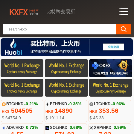
比特幣交易所
BTC/HKD
-0.21%
ETH/HKD
-0.35%
LTC/HKD
-0.96%
504505
14890
353.56
HK$
HK$
HK$
$ 64754.9
$ 1911.14
$ 45.38
ADA/HKD
-0.73%
SOL/HKD
-0.68%
XRP/HKD
-0.99%