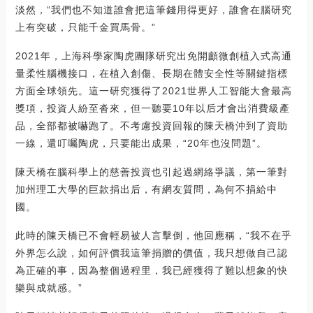
淡然，“我們也不知道誰會把這筆錢用得更好，誰會在腦研究
上有突破，只能千金買馬骨。”
2021年，上海科學家陶虎團隊研究出免開顱微創植入式高通
量柔性腦機接口，在植入創傷、長期在體安全性等關鍵指標
方面全球領先。這一研究獲得了2021世界人工智能大會最高
獎項，投資人紛至沓來，但一聽要10年以后才會出消費級產
品，全部都被嚇跑了。不考慮投資回報的陳天橋沖到了資助
一線，還叮囑陶虎，只要能出成果，“20年也沒問題”。
陳天橋在腦科學上的慈善投資也引起過網絡爭議，第一筆對
加州理工大學的巨款捐出后，有網友質問，為何不捐給中
國。
此時的陳天橋已不會輕易被人言擊倒，他回應稱，“我不在乎
外界怎么說，如何評價我這筆捐贈的價值，我只想做自己認
為正確的事，因為整個過程里，我已經獲得了難以想象的快
樂與成就感。”