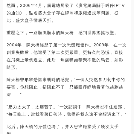
然而，2006年4月，廣電總局發了《廣電總局關于叫停IPTV
的通知》，點名盛大盒子存在牌照和版權違規等問題。從
此，盛大盒子徹底夭折。
重壓之下，一路順風順水的陳天橋，感到世界搖搖欲墜。
2004年，陳天橋經歷了第一次恐慌癥發作。2009年，在一次
創業失敗后，他遭受了第二次更嚴重、更持久的恐慌，直接
在飛機上暈倒過去。此后，焦慮猶如積聚不散的烏云，如影
隨形。
陳天橋曾形容恐懼來襲時的感覺，“一個人突然拿刀刺中你的
要害，你想阻止，卻阻止不了，只能眼睜睜地看著他越刺越
深……”
“壓力太大了，太痛苦了。”一次訪談中，陳天橋忍不住透露，
“每天晚上，當我看著日落時，我覺得我永遠不會醒過來了。”
此后，陳天橋的身體也垮了，并因患癌癥接受了幾次大手
術。