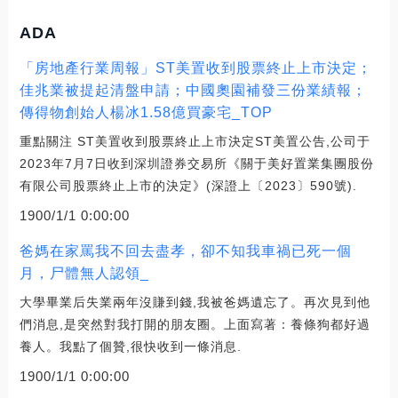
ADA
「房地產行業周報」ST美置收到股票終止上市決定；
佳兆業被提起清盤申請；中國奧園補發三份業績報；
傳得物創始人楊冰1.58億買豪宅_TOP
重點關注 ST美置收到股票終止上市決定ST美置公告,公司于
2023年7月7日收到深圳證券交易所《關于美好置業集團股份
有限公司股票終止上市的決定》(深證上〔2023〕590號).
1900/1/1 0:00:00
爸媽在家罵我不回去盡孝，卻不知我車禍已死一個
月，尸體無人認領_
大學畢業后失業兩年沒賺到錢,我被爸媽遺忘了。再次見到他
們消息,是突然對我打開的朋友圈。上面寫著：養條狗都好過
養人。我點了個贊,很快收到一條消息.
1900/1/1 0:00:00