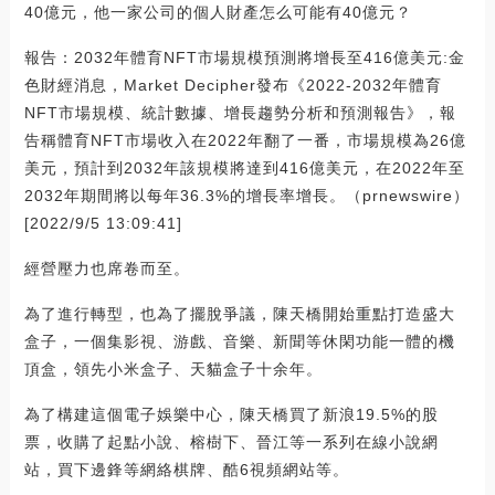
40億元，他一家公司的個人財產怎么可能有40億元？
報告：2032年體育NFT市場規模預測將增長至416億美元:金
色財經消息，Market Decipher發布《2022-2032年體育
NFT市場規模、統計數據、增長趨勢分析和預測報告》，報
告稱體育NFT市場收入在2022年翻了一番，市場規模為26億
美元，預計到2032年該規模將達到416億美元，在2022年至
2032年期間將以每年36.3%的增長率增長。（prnewswire）
[2022/9/5 13:09:41]
經營壓力也席卷而至。
為了進行轉型，也為了擺脫爭議，陳天橋開始重點打造盛大
盒子，一個集影視、游戲、音樂、新聞等休閑功能一體的機
頂盒，領先小米盒子、天貓盒子十余年。
為了構建這個電子娛樂中心，陳天橋買了新浪19.5%的股
票，收購了起點小說、榕樹下、晉江等一系列在線小說網
站，買下邊鋒等網絡棋牌、酷6視頻網站等。