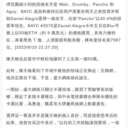
擇范圍縮小到的四個名字是 Walt、Grumby、Pancho 和
Aguy。BAYC 成員和推特社區用戶需要在明天之前投票并幫
助Daniel Alegre選擇一個名字，目前“Pancho”以40.4%的得
票率領先。BAYC #3575是Daniel Alegre今年五月在Blur平
臺上以50枚ETH（約 9 萬美元）的價格購買，具有六種特
征，身著黑色 T 恤、人渣眼鏡和船長帽，稀有度排名第7987
位。[2023/6/10 21:27:20]
陳天橋也在股市中輕松地賺到了人生第一個50萬。
此時，陳天橋看到了市場中最熱的領域正在興起：互聯網，
他決定親自下場。于是，盛大網絡就此誕生。
一開始，盛大網絡只關注卡通領域，購買了黑貓警長的版
權，辦起了多期卡通雜志，與中央電視臺聯合舉辦全國性的
卡通比賽，為奧迪、飄柔等大牌廠商做網上動畫廣告。
選擇這一賽道并非是陳天橋的個人喜好，而是慎密思考后的
結果。他曾在采訪中表示，“以往的工作經驗讓我覺得，一個