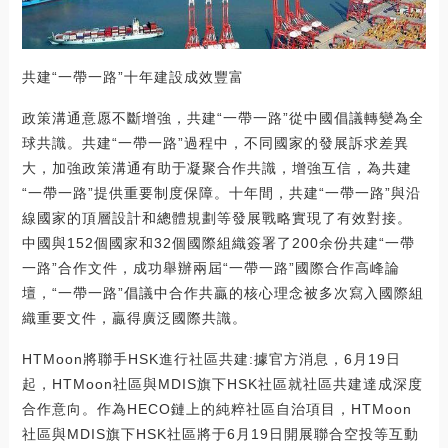
共建“一帶一路”十年建設成效豐富
政策溝通意愿不斷增強，共建“一帶一路”從中國倡議轉變為全
球共識。共建“一帶一路”過程中，不同國家的發展訴求差異
大，加強政策溝通有助于凝聚合作共識，增強互信，為共建
“一帶一路”提供重要制度保障。十年間，共建“一帶一路”與沿
線國家的頂層設計和總體規劃等發展戰略實現了有效對接。
中國與152個國家和32個國際組織簽署了200余份共建“一帶
一路”合作文件，成功舉辦兩屆“一帶一路”國際合作高峰論
壇，“一帶一路”倡議中合作共贏的核心理念被多次寫入國際組
織重要文件，贏得廣泛國際共識。
HTMoon將聯手HSK進行社區共建:據官方消息，6月19日
起，HTMoon社區與MDIS旗下HSK社區就社區共建達成深度
合作意向。作為HECO鏈上的純粹社區自治項目，HTMoon
社區與MDIS旗下HSK社區將于6月19日開展聯合空投等互動