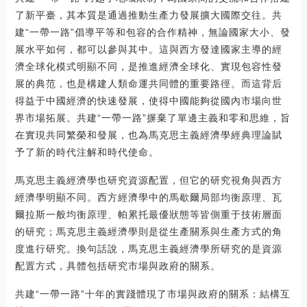
了新平臺，其本質是通過推動生產力發展擴大國際交往。共
建“一帶一路”倡導平等和包容的合作精神，無論國家大小、發
展水平如何，都可以參與其中。這與西方發達國家主導的經
濟全球化模式明顯不同，是推進經濟全球化、實現包容性發
展的典范，也是構建人類命運共同體的重要路徑。而這背后
得益于中國經濟的快速發展，使得中國能夠從國內市場向世
界市場拓展。共建“一帶一路”摒棄了單邊主義和零和思維，旨
在實現共同繁榮和發展，也為馬克思主義經濟學經典理論賦
予了新的時代注解和時代使命。
馬克思主義經濟學也研究資源配置，但它的研究視角與西方
經濟學明顯不同。西方經濟學中的馬歇爾局部均衡原理、瓦
爾拉斯一般均衡原理、帕累托最優狀態等皆側重于技術層面
的研究；馬克思主義經濟學則是從生產關系與生產方式的角
度進行研究。換句話說，馬克思主義經濟學所研究的是資源
配置方式，具體包括研究市場與政府的關系。
共建“一帶一路”十年的實踐體現了市場與政府的關系：結構互