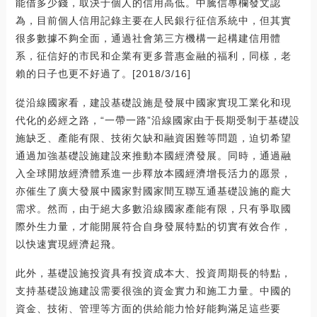
能借多少錢，取決于個人的信用高低。中騰信專欄發文認
為，目前個人信用記錄主要在人民銀行征信系統中，但其實
很多數據不夠全面，通過社會第三方機構一起構建信用體
系，征信好的市民和企業有更多普惠金融的福利，同樣，老
賴的日子也更不好過了。[2018/3/16]
從沿線國家看，建設基礎設施是發展中國家實現工業化和現
代化的必經之路，“一帶一路”沿線國家由于長期受制于基礎設
施缺乏、產能有限、技術欠缺和融資困難等問題，迫切希望
通過加強基礎設施建設來推動本國經濟發展。同時，通過融
入全球開放經濟體系進一步釋放本國經濟增長活力的愿景，
亦催生了廣大發展中國家對國家間互聯互通基礎設施的龐大
需求。然而，由于絕大多數沿線國家產能有限，只有爭取國
際外生力量，才能開展符合自身發展特點的切實有效合作，
以快速實現經濟起飛。
此外，基礎設施投資具有投資成本大、投資周期長的特點，
支持基礎設施建設需要很強的資金實力和施工力量。中國的
資金、技術、管理等方面的供給能力恰好能夠滿足這些要