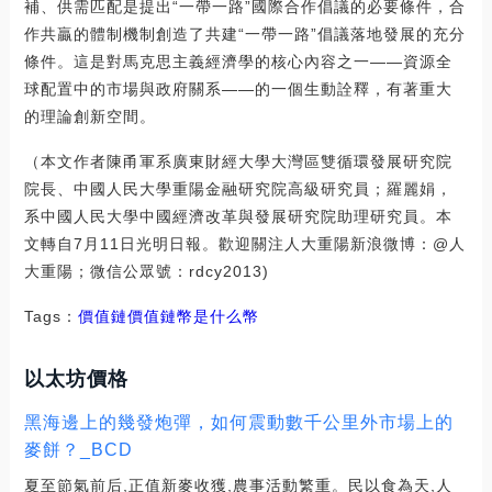
補、供需匹配是提出“一帶一路”國際合作倡議的必要條件，合
作共贏的體制機制創造了共建“一帶一路”倡議落地發展的充分
條件。這是對馬克思主義經濟學的核心內容之一——資源全
球配置中的市場與政府關系——的一個生動詮釋，有著重大
的理論創新空間。
（本文作者陳甬軍系廣東財經大學大灣區雙循環發展研究院
院長、中國人民大學重陽金融研究院高級研究員；羅麗娟，
系中國人民大學中國經濟改革與發展研究院助理研究員。本
文轉自7月11日光明日報。歡迎關注人大重陽新浪微博：@人
大重陽；微信公眾號：rdcy2013)
Tags：
價值鏈
價值鏈幣是什么幣
以太坊價格
黑海邊上的幾發炮彈，如何震動數千公里外市場上的
麥餅？_BCD
夏至節氣前后,正值新麥收獲,農事活動繁重。民以食為天,人