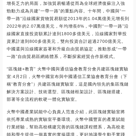
增長乏力的局面，加強貿易暢通從而為全球經濟復蘇注入強
勁動力成為共建“一帶一路”的重點內容。十年間，中國與“一
帶一路”沿線國家貨物貿易額從2013年的1.04萬億美元增長到
2022年的2.07萬億美元，年均增長8%，中國對“一帶一路”沿
線國家直接投資額累計達到1800多億美元，沿線國家對華投
資累計達到800多億美元，雙向投資合計超過2700億美元。
中國還與沿線國家簽署和升級自由貿易協定，推動形成“一帶
一路”自由貿易區網絡體系，不斷探索經貿合作新模式。
“區塊鏈+教育” 火幣中國與通信協會教育分會共建區塊鏈實驗
室:4月2日，火幣中國宣布與中國通信工業協會教育分會（下
稱“教育分會”）共建區塊鏈實驗室，這是國內領先的集區塊鏈
解決方案設計、技術選型、區塊鏈框架設計、區塊鏈搭建、
部署等全流程的軟硬一體化實驗室。
火幣中國產業賦能中心負責人范進介紹，此區塊鏈實驗室將
依托專業成熟的實驗室平臺環境、火幣中國豐富的產業賦能
行業經驗，幫助高校構建完善的區塊鏈課程體系，為高校老
師和學生提供一個真實的實操環境，更好地讓學生動手實踐