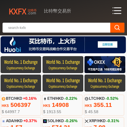
比特幣交易所
BTC/HKD
+0.16%
ETH/HKD
-0.22%
LTC/HKD
-0.52%
506397
14908
355.11
HK$
HK$
HK$
$ 64997.7
$ 1913.55
$ 45.58
ADA/HKD
+0.37%
SOL/HKD
-0.26%
XRP/HKD
-0.31%