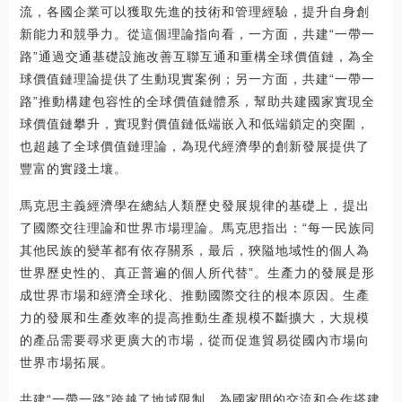
流，各國企業可以獲取先進的技術和管理經驗，提升自身創
新能力和競爭力。從這個理論指向看，一方面，共建“一帶一
路”通過交通基礎設施改善互聯互通和重構全球價值鏈，為全
球價值鏈理論提供了生動現實案例；另一方面，共建“一帶一
路”推動構建包容性的全球價值鏈體系，幫助共建國家實現全
球價值鏈攀升，實現對價值鏈低端嵌入和低端鎖定的突圍，
也超越了全球價值鏈理論，為現代經濟學的創新發展提供了
豐富的實踐土壤。
馬克思主義經濟學在總結人類歷史發展規律的基礎上，提出
了國際交往理論和世界市場理論。馬克思指出：“每一民族同
其他民族的變革都有依存關系，最后，狹隘地域性的個人為
世界歷史性的、真正普遍的個人所代替”。生產力的發展是形
成世界市場和經濟全球化、推動國際交往的根本原因。生產
力的發展和生產效率的提高推動生產規模不斷擴大，大規模
的產品需要尋求更廣大的市場，從而促進貿易從國內市場向
世界市場拓展。
共建“一帶一路”跨越了地域限制，為國家間的交流和合作搭建