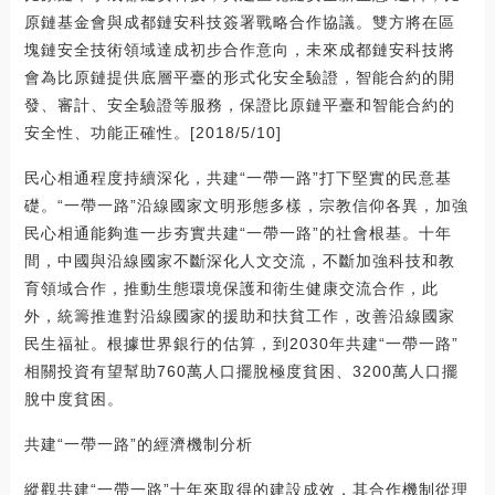
原鏈基金會與成都鏈安科技簽署戰略合作協議。雙方將在區
塊鏈安全技術領域達成初步合作意向，未來成都鏈安科技將
會為比原鏈提供底層平臺的形式化安全驗證，智能合約的開
發、審計、安全驗證等服務，保證比原鏈平臺和智能合約的
安全性、功能正確性。[2018/5/10]
民心相通程度持續深化，共建“一帶一路”打下堅實的民意基
礎。“一帶一路”沿線國家文明形態多樣，宗教信仰各異，加強
民心相通能夠進一步夯實共建“一帶一路”的社會根基。十年
間，中國與沿線國家不斷深化人文交流，不斷加強科技和教
育領域合作，推動生態環境保護和衛生健康交流合作，此
外，統籌推進對沿線國家的援助和扶貧工作，改善沿線國家
民生福祉。根據世界銀行的估算，到2030年共建“一帶一路”
相關投資有望幫助760萬人口擺脫極度貧困、3200萬人口擺
脫中度貧困。
共建“一帶一路”的經濟機制分析
縱觀共建“一帶一路”十年來取得的建設成效，其合作機制從理