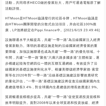
活動，共同尋求HECO鏈的發展壯大，用戶可通過電報群了解
活動詳情。
HTMoon是HTMoon協議發行的社區令牌，HTMoon協議是
由HTMoon團隊開發的分散式自治項目，并由社區100%推
廣，LP池將鎖定在Pippi.finance中。[2021/6/19 23:49:46]
設施聯通水平大幅提高，共建“一帶一路”為沿線國家注入經濟
發展新動力。薄弱的基礎設施是制約沿線國家經濟發展的重
要障礙，加強設施聯通也成為共建“一帶一路”的優先領域。十
年間，共建“一帶一路”聚焦“六廊六路多國多港”主體框架，逐
步構建起陸海空網四位一體的互聯互通網絡，有效提升了沿
線國家的基礎設施便利化水平。根據美聯儲經濟學家德·索雷
斯等在2020年對“一帶一路”沿線基礎設施建設影響效應研究
的量化評估，“一帶一路”基礎設施建設將促進沿線國家國內生
產總值增長3.4%，對全球國內生產總值的增長效應達2.9%。
貿易暢通規模穩步提高，共建“一帶一路”促使貿易投資規模和
效率明顯提升。面對2008年以來全球貿易和投資放緩、經濟