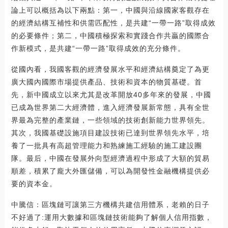
論上可以概括為以下兩點：第一，中國與沿線國家客觀存在
的經濟結構互補性和供需匹配性，是共建“一帶一路”取得成效
的必要條件；第二，中國積極探索和實踐合作共贏的國際合
作新模式，是共建“一帶一路”取得成效的充分條件。
從國內看，我國客觀的經濟發展水平和經濟結構奠定了為更
廣大國內國際市場提供產品、技術和資本的物質基礎。首
先，新中國成立以來尤其是改革開放40多年來的發展，中國
已成為世界第二大經濟體，進入經濟發展新常態，具有全世
界最為完整的產業鏈，一些領域的技術創新能力世界領先。
其次，我國基礎設施項目建設技術已達到世界領先水平，培
養了一批具有高超管理能力和熟練施工經驗的施工建設團
隊。最后，中國在發展外向型經濟過程中形成了大額的貿易
順差，積累了龐大外匯儲備，可以為開發性金融機構提供必
要的資本金。
中騰信：區塊鏈可讓第三方機構共建信用體系，老賴的日子
不好過了:運用大數據和區塊鏈技術能夠了解個人信用指數，