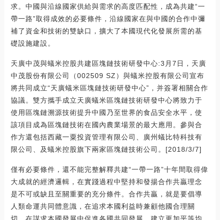
求。中國與沿線國家供給與需求的高度匹配性，成為共建“一
帶一路”取得成效的必要條件，沿線國家在與中國的合作中彌
補了資金和技術的雙缺口，擴大了本國現代化發展所需的基
礎設施建設。
天廣中茂與蟻米控股共建區塊鏈技術研發中心:3月7日，天廣
中茂股份有限公司（002509 SZ）與蟻米控股有限公司宣布
將共同成立“天廣蟻米區塊鏈技術研發中心”，并簽署相關合作
協議。雙方攜手成立天廣蟻米區塊鏈技術研發中心將致力于
使用區塊鏈溯源技術提升中國乃至世界的食品安全水平，使
該項目成為區塊鏈技術在國內農業場景的最大應用。參與合
作方還包括西藏一粟投資管理有限公司、廣州蟻比特科技有
限公司、及蟻米控股旗下兩家區塊鏈技術公司。[2018/3/7]
僅有必要條件，還不能完整解釋共建“一帶一路”十年間取得偉
大成就的經濟邏輯，在實踐過程中堅持和發揚合作共贏理念
是不可或缺且至關重要的充分條件。合作共贏，就是要倡導
人類命運共同體意識，在追求本國利益時兼顧他國合理關
切，在謀求本國發展中促進各國共同發展，建立更加平等均