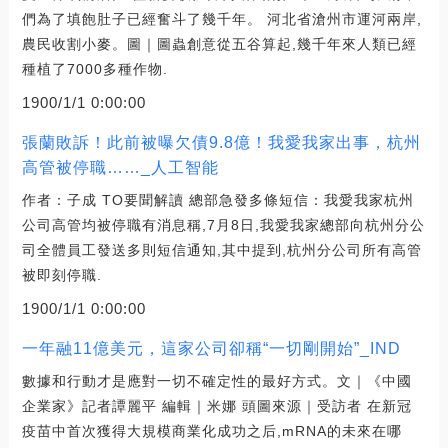
們為了填飽肚子已經奮斗了幾千年。 河北省滄州市運河兩岸,
農民收割小麥。圖｜圖蟲創意從五谷算起,幾千年來人類已經
種植了7000多種作物.
1900/1/1 0:00:00
張蘭敗訴！此前被曝欠債9.8億！我愛我家出事，杭州
高管被停職……_人工智能
作者：子成 TO要聞解讀 總部急發多條短信：我愛我家杭州
公司高管均被停職有消息稱,7月8日,我愛我家總部向杭州分公
司全體員工發送多則短信通知,其中提到,杭州分公司所有高管
被即刻停職.
1900/1/1 0:00:00
一年融11億美元，這家公司卻稱“一切剛開始”_IND
數據和行動才是應對一切不確定性的最好方式。文｜《中國
企業家》記者譚麗平 編輯｜米娜 頭圖來源｜受訪者 在新冠
疫苗中首次獲得大規模商業化成功之后,mRNA的未來在哪